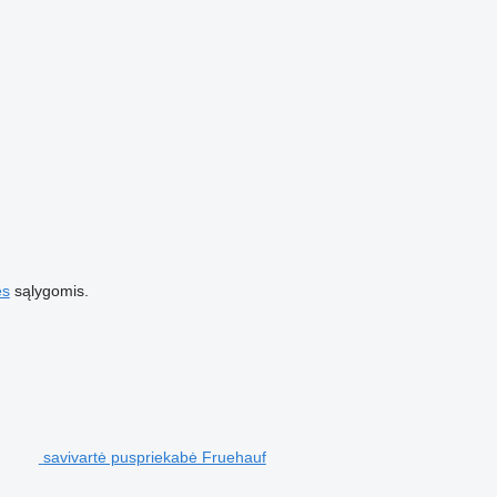
es
sąlygomis.
savivartė puspriekabė Fruehauf