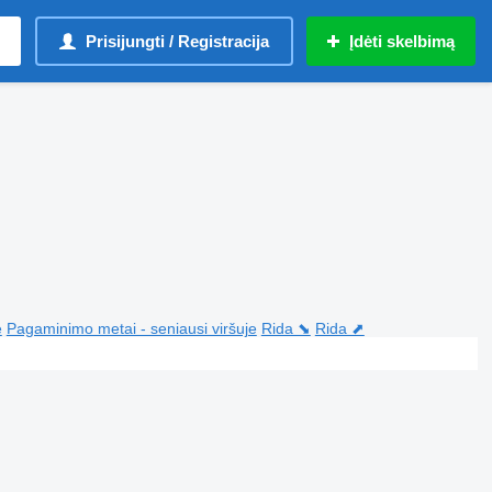
Prisijungti / Registracija
Įdėti skelbimą
e
Pagaminimo metai - seniausi viršuje
Rida ⬊
Rida ⬈