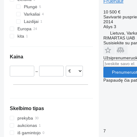
Fruehauf
Plungė
10 500 €
Varkaliai
Savivartė puspri
Lazdijai
2014
Ašys
3
Europa
Lietuva, Varka
kita
Nyderlandai
RIMARTAS UAB
Susisiekite su pa
Belgija
Ukraina
Prancūzija
Kaina
Užsiprenumeruoki
Ispanija
Portugalija
–
Prenumeruot
Lenkija
Paspaudę čia patv
Jungtinė Karalystė
Skelbimo tipas
prekyba
aukcionas
7
iš gamintojo