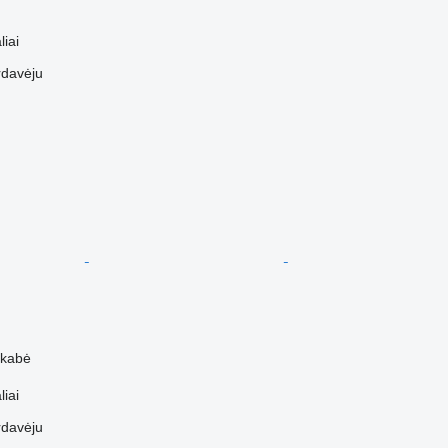
liai
rdavėju
ekabė
liai
rdavėju