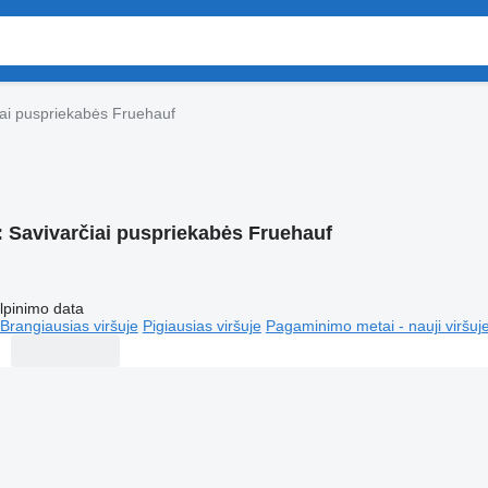
iai puspriekabės Fruehauf
:
Savivarčiai puspriekabės Fruehauf
lpinimo data
Brangiausias viršuje
Pigiausias viršuje
Pagaminimo metai - nauji viršuj