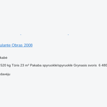
ulante Obras 2008
ekabė
 520 kg
Tūris
23 m³
Pakaba
spyruoklė/spyruoklė
Grynasis svoris
6 480
rdavėju