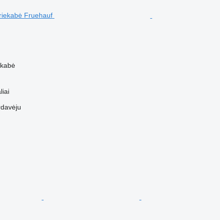
ekabė
liai
rdavėju