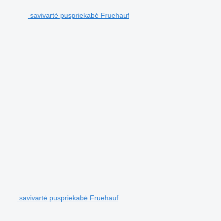
savivartė puspriekabė Fruehauf
savivartė puspriekabė Fruehauf