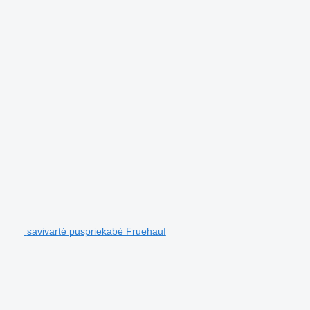
savivartė puspriekabė Fruehauf