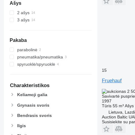
Ašys
2 ašys
3 ašys
Pakaba
parabolinė
pneumatika/pneumatika
spyruoklė/spyruoklė
15
Fruehauf
Charakteristikos
2 5
Keliamoji galia
Savivartė puspri
1997
Grynasis svoris
Tūris
55 m³
Ašys
Lietuva, Lazdi
Bendrasis svoris
Auction Baltic U
Susisiekite su pa
Ilgis