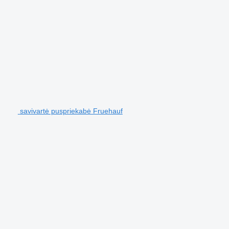
savivartė puspriekabė Fruehauf