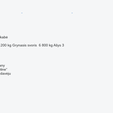
M
ekabė
 200 kg
Grynasis svoris
6 800 kg
Ašys
3
any
line“
rdavėju