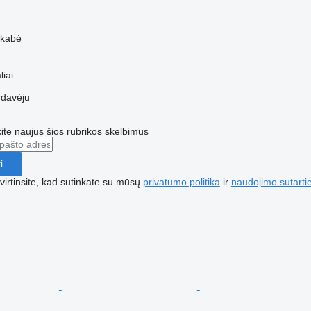
ekabė
liai
rdavėju
te naujus šios rubrikos skelbimus
i
irtinsite, kad sutinkate su mūsų
privatumo politika
ir
naudojimo sutarti