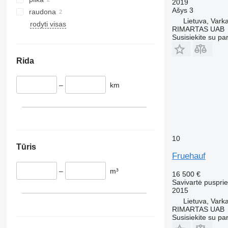
2019
Ašys
3
raudona
Lietuva, Varka
rodyti visas
RIMARTAS UAB
Susisiekite su pa
Rida
–
km
10
Tūris
Fruehauf
–
m³
16 500 €
Savivartė puspri
2015
Lietuva, Varka
RIMARTAS UAB
Susisiekite su pa