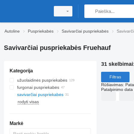
Autoline
Puspriekabės
Savivarčiai puspriekabės
Savivarč
Savivarčiai puspriekabės Fruehauf
31 skelbimai
Kategorija
Filtras
užuolaidinės puspriekabės
Rūšiavimas
:
Pata
furgonai puspriekabės
Patalpinimo data
savivarčiai puspriekabės
rodyti visas
Markė