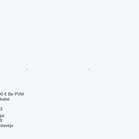
00 €
Be PVM
ekabė
3
jai
AB
rdavėju