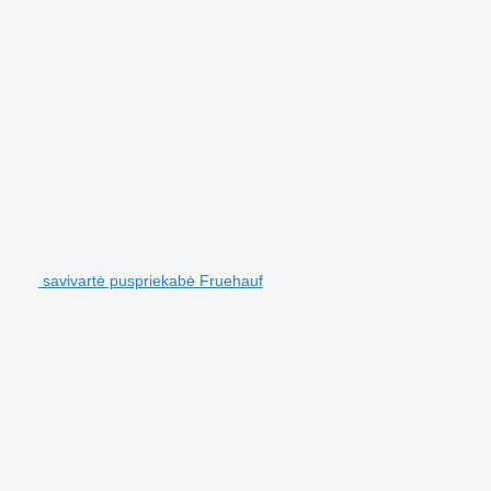
savivartė puspriekabė Fruehauf