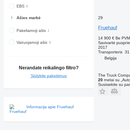
EBS
Ašies markė
29
Fruehauf
Pakeliamoji ašis
14 900 €
Be PV
Vairuojamoji ašis
Savivartė puspri
2017
Transporteris
31
Belgija
Nerandate reikalingo filtro?
The Truck Comp
Siūlykite pakeitimus
20
metai su „Auto
Susisiekite su pa
Informacija apie Fruehauf