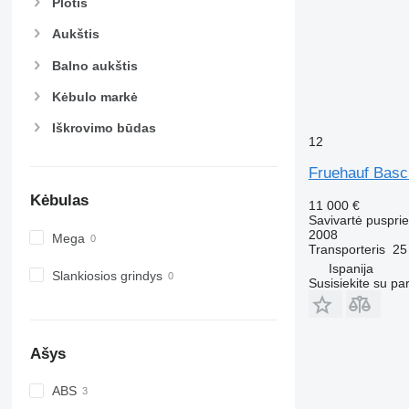
Plotis
Aukštis
Balno aukštis
Kėbulo markė
Iškrovimo būdas
12
Fruehauf Basc
Kėbulas
11 000 €
Savivartė puspri
2008
Mega
Transporteris
25
Ispanija
Slankiosios grindys
Susisiekite su pa
Ašys
ABS