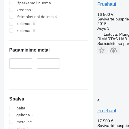
išperkamoji nuoma
Fruehauf
kreditas
16 500 €
išsimokėtinai dalimis
Savivartė puspri
2015
keitimas
Ašys
3
keitimas
Lietuva, Plun
RIMARTAS UAB
Susisiekite su pa
Pagaminimo metai
–
Spalva
6
balta
Fruehauf
geltona
17 500 €
metalinė
Savivartė puspri
pilka