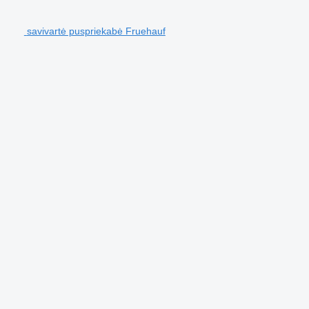
savivartė puspriekabė Fruehauf