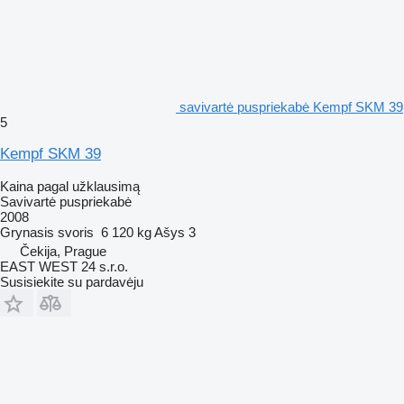
savivartė puspriekabė Kempf SKM 39
5
Kempf SKM 39
Kaina pagal užklausimą
Savivartė puspriekabė
2008
Grynasis svoris
6 120 kg
Ašys
3
Čekija, Prague
EAST WEST 24 s.r.o.
Susisiekite su pardavėju