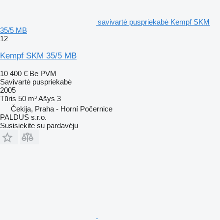
savivartė puspriekabė Kempf SKM
35/5 MB
12
Kempf SKM 35/5 MB
10 400 €
Be PVM
Savivartė puspriekabė
2005
Tūris
50 m³
Ašys
3
Čekija, Praha - Horní Počernice
PALDUS s.r.o.
Susisiekite su pardavėju