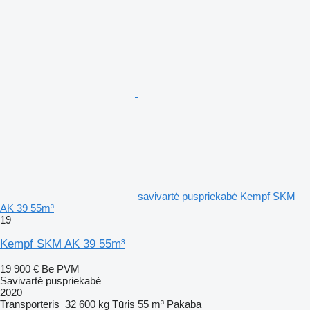
savivartė puspriekabė Kempf SKM
AK 39 55m³
19
Kempf SKM AK 39 55m³
19 900 €
Be PVM
Savivartė puspriekabė
2020
Transporteris
32 600 kg
Tūris
55 m³
Pakaba