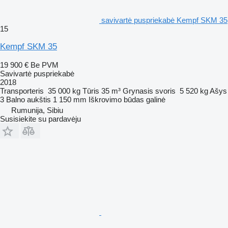
savivartė puspriekabė Kempf SKM 35
15
Kempf SKM 35
19 900 €
Be PVM
Savivartė puspriekabė
2018
Transporteris
35 000 kg
Tūris
35 m³
Grynasis svoris
5 520 kg
Ašys
3
Balno aukštis
1 150 mm
Iškrovimo būdas
galinė
Rumunija, Sibiu
Susisiekite su pardavėju