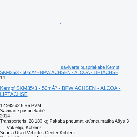
savivartė puspriekabė Kempf
SKM35/3 - 50mÂ³ - BPW ACHSEN - ALCOA - LIFTACHSE
14
Kempf SKM35/3 - 50mÂ³ - BPW ACHSEN - ALCOA -
LIFTACHSE
12 989,92 €
Be PVM
Savivartė puspriekabė
2014
Transporteris
28 180 kg
Pakaba
pneumatika/pneumatika
Ašys
3
Vokietija, Koblenz
Scania Used Vehicles Center Koblenz