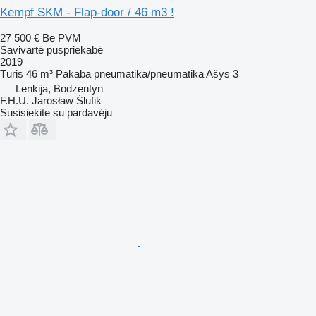
Kempf SKM - Flap-door / 46 m3 !
27 500 €
Be PVM
Savivartė puspriekabė
2019
Tūris
46 m³
Pakaba
pneumatika/pneumatika
Ašys
3
Lenkija, Bodzentyn
F.H.U. Jarosław Ślufik
Susisiekite su pardavėju