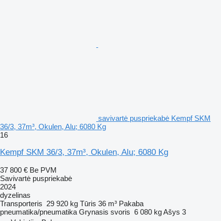
savivartė puspriekabė Kempf SKM
36/3, 37m³, Okulen, Alu; 6080 Kg
16
Kempf SKM 36/3, 37m³, Okulen, Alu; 6080 Kg
37 800 €
Be PVM
Savivartė puspriekabė
2024
dyzelinas
Transporteris
29 920 kg
Tūris
36 m³
Pakaba
pneumatika/pneumatika
Grynasis svoris
6 080 kg
Ašys
3