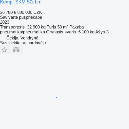
Kempf SKM 50cbm
36 780 €
890 000 CZK
Savivartė puspriekabė
2023
Transporteris
32 900 kg
Tūris
50 m³
Pakaba
pneumatika/pneumatika
Grynasis svoris
6 100 kg
Ašys
3
Čekija, Vendryně
Susisiekite su pardavėju