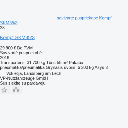
savivartė puspriekabė Kempf
SKM35/3
28
Kempf SKM35/3
29 900 €
Be PVM
Savivartė puspriekabė
2016
Transporteris
31 700 kg
Tūris
55 m³
Pakaba
pneumatika/pneumatika
Grynasis svoris
6 300 kg
Ašys
3
Vokietija, Landsberg am Lech
VP-Nutzfahrzeuge GmbH
Susisiekite su pardavėju