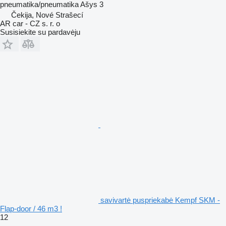
pneumatika/pneumatika
Ašys
3
Čekija, Nové Strašecí
AR car - CZ s. r. o
Susisiekite su pardavėju
savivartė puspriekabė Kempf SKM -
Flap-door / 46 m3 !
12