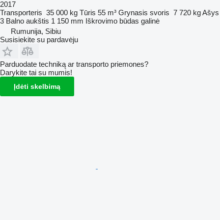
2017
Transporteris
35 000 kg
Tūris
55 m³
Grynasis svoris
7 720 kg
Ašys
3
Balno aukštis
1 150 mm
Iškrovimo būdas
galinė
Rumunija, Sibiu
Susisiekite su pardavėju
Parduodate techniką ar transporto priemones?
Darykite tai su mumis!
Įdėti skelbimą