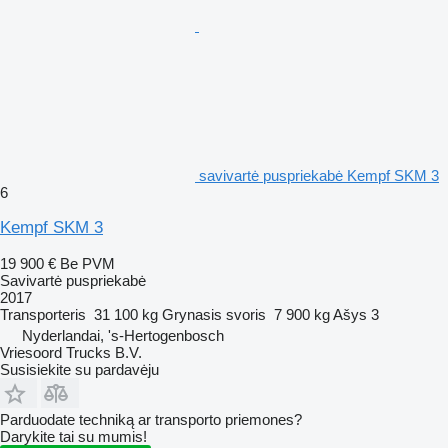
savivartė puspriekabė Kempf SKM 3
6
Kempf SKM 3
19 900 €
Be PVM
Savivartė puspriekabė
2017
Transporteris
31 100 kg
Grynasis svoris
7 900 kg
Ašys
3
Nyderlandai, 's-Hertogenbosch
Vriesoord Trucks B.V.
Susisiekite su pardavėju
Parduodate techniką ar transporto priemones?
Darykite tai su mumis!