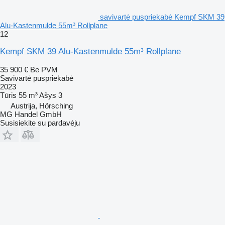
savivartė puspriekabė Kempf SKM 39
Alu-Kastenmulde 55m³ Rollplane
12
Kempf SKM 39 Alu-Kastenmulde 55m³ Rollplane
35 900 €
Be PVM
Savivartė puspriekabė
2023
Tūris
55 m³
Ašys
3
Austrija, Hörsching
MG Handel GmbH
Susisiekite su pardavėju