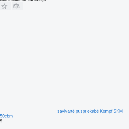
savivartė puspriekabė Kempf SKM
50cbm
9