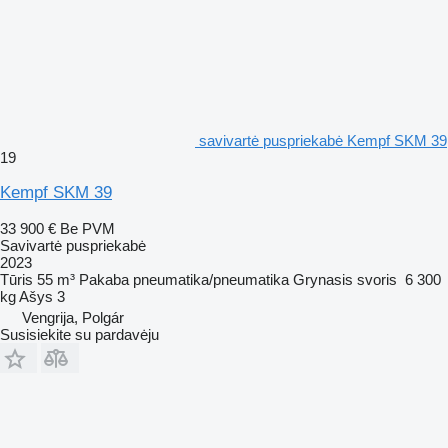
savivartė puspriekabė Kempf SKM 39
19
Kempf SKM 39
33 900 €
Be PVM
Savivartė puspriekabė
2023
Tūris
55 m³
Pakaba
pneumatika/pneumatika
Grynasis svoris
6 300
kg
Ašys
3
Vengrija, Polgár
Susisiekite su pardavėju