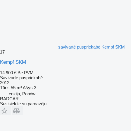
savivartė puspriekabė Kempf SKM
17
Kempf SKM
14 900 €
Be PVM
Savivartė puspriekabė
2012
Tūris
55 m³
Ašys
3
Lenkija, Popów
RADCAR
Susisiekite su pardavėju