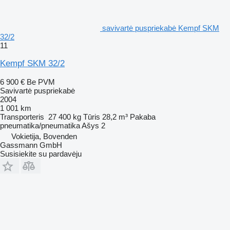
savivartė puspriekabė Kempf SKM
32/2
11
Kempf SKM 32/2
6 900 €
Be PVM
Savivartė puspriekabė
2004
1 001 km
Transporteris
27 400 kg
Tūris
28,2 m³
Pakaba
pneumatika/pneumatika
Ašys
2
Vokietija, Bovenden
Gassmann GmbH
Susisiekite su pardavėju