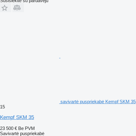
Susisiekite su pardavėju
savivartė puspriekabė Kempf SKM 35
15
Kempf SKM 35
23 500 €
Be PVM
Savivartė puspriekabė