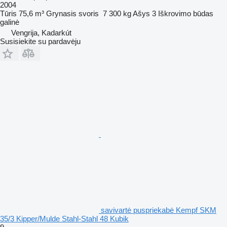
2004
Tūris
75,6 m³
Grynasis svoris
7 300 kg
Ašys
3
Iškrovimo būdas
galinė
Vengrija, Kadarkút
Susisiekite su pardavėju
savivartė puspriekabė Kempf SKM
35/3 Kipper/Mulde Stahl-Stahl 48 Kubik