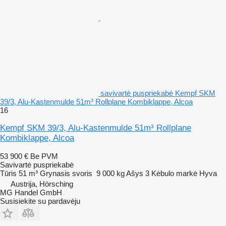
savivartė puspriekabė Kempf SKM
39/3, Alu-Kastenmulde 51m³ Rollplane Kombiklappe, Alcoa
16
Kempf SKM 39/3, Alu-Kastenmulde 51m³ Rollplane
Kombiklappe, Alcoa
53 900 €
Be PVM
Savivartė puspriekabė
Tūris
51 m³
Grynasis svoris
9 000 kg
Ašys
3
Kėbulo markė
Hyva
Austrija, Hörsching
MG Handel GmbH
Susisiekite su pardavėju