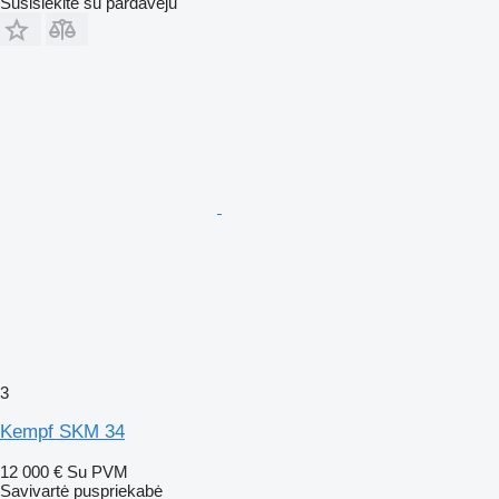
Susisiekite su pardavėju
3
Kempf SKM 34
12 000 €
Su PVM
Savivartė puspriekabė