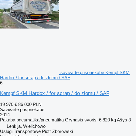
savivartė puspriekabė Kempf SKM
Hardox / for scrap / do złomu / SAF
6
Kempf SKM Hardox / for scrap / do złomu / SAF
19 970 €
86 000 PLN
Savivartė puspriekabė
2014
Pakaba
pneumatika/pneumatika
Grynasis svoris
6 820 kg
Ašys
3
Lenkija, Wielichowo
Usługi Transportowe Piotr Zborowski