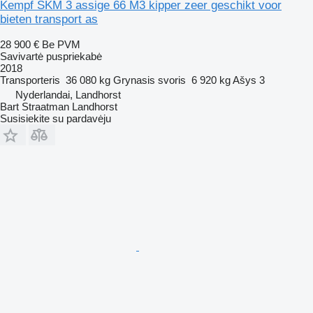
Kempf SKM 3 assige 66 M3 kipper zeer geschikt voor
bieten transport as
28 900 €
Be PVM
Savivartė puspriekabė
2018
Transporteris
36 080 kg
Grynasis svoris
6 920 kg
Ašys
3
Nyderlandai, Landhorst
Bart Straatman Landhorst
Susisiekite su pardavėju