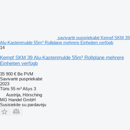
savivartė puspriekabė Kempf SKM 39
Alu-Kastenmulde 55m³ Rollplane mehrere Einheiten verfügb
14
Kempf SKM 39 Alu-Kastenmulde 55m³ Rollplane mehrere
Einheiten verfügb
35 900 €
Be PVM
Savivartė puspriekabė
2023
Tūris
55 m³
Ašys
3
Austrija, Hörsching
MG Handel GmbH
Susisiekite su pardavėju