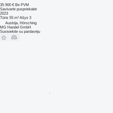
35 900 €
Be PVM
Savivartė puspriekabė
2023
Tūris
55 m³
Ašys
3
Austrija, Hörsching
MG Handel GmbH
Susisiekite su pardavėju