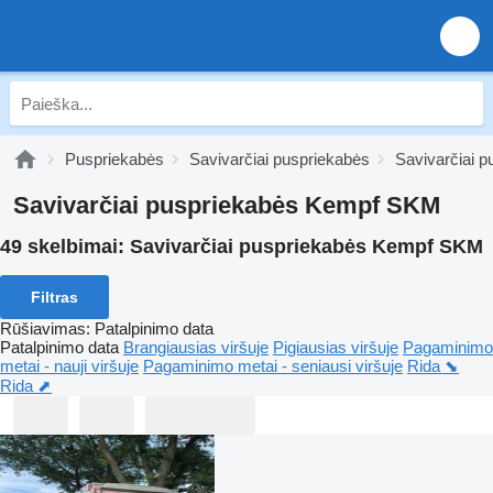
Puspriekabės
Savivarčiai puspriekabės
Savivarčiai 
Savivarčiai puspriekabės Kempf SKM
49 skelbimai:
Savivarčiai puspriekabės Kempf SKM
Filtras
Rūšiavimas
:
Patalpinimo data
Patalpinimo data
Brangiausias viršuje
Pigiausias viršuje
Pagaminimo
metai - nauji viršuje
Pagaminimo metai - seniausi viršuje
Rida ⬊
Rida ⬈