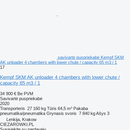
savivartė puspriekabė Kempf SKM
AK unloader 4 chambers with lower chute / capacity 65 m3 / 1
17
Kempf SKM AK unloader 4 chambers with lower chute /
capacity 65 m3 / 1
34 900 €
Be PVM
Savivartė puspriekabė
2020
Transporteris
27 160 kg
Tūris
64,5 m³
Pakaba
pneumatika/pneumatika
Grynasis svoris
7 840 kg
Ašys
3
Lenkija, Krakow
CIEZAROWKI.PL
Susisiekite su pardavėju