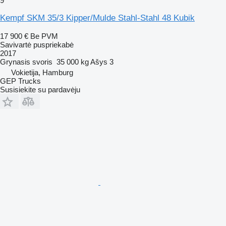
9
Kempf SKM 35/3 Kipper/Mulde Stahl-Stahl 48 Kubik
17 900 €
Be PVM
Savivartė puspriekabė
2017
Grynasis svoris
35 000 kg
Ašys
3
Vokietija, Hamburg
GEP Trucks
Susisiekite su pardavėju