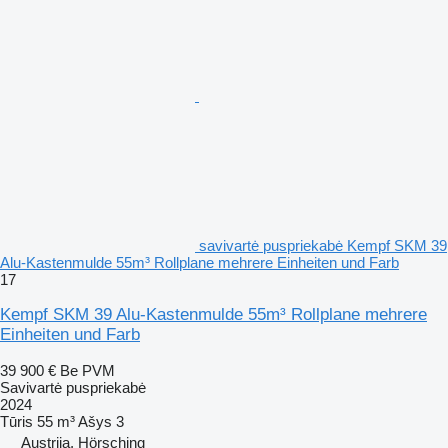
savivartė puspriekabė Kempf SKM 39
Alu-Kastenmulde 55m³ Rollplane mehrere Einheiten und Farb
17
Kempf SKM 39 Alu-Kastenmulde 55m³ Rollplane mehrere
Einheiten und Farb
39 900 €
Be PVM
Savivartė puspriekabė
2024
Tūris
55 m³
Ašys
3
Austrija, Hörsching