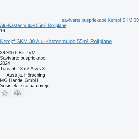
savivartė puspriekabė Kempf SKM 39
Alu-Kastenmulde 55m³ Rollplane
16
Kempf SKM 39 Alu-Kastenmulde 55m³ Rollplane
39 900 €
Be PVM
Savivartė puspriekabė
2024
Tūris
56,13 m³
Ašys
3
Austrija, Hörsching
MG Handel GmbH
Susisiekite su pardavėju