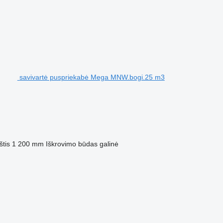
savivartė puspriekabė Mega MNW.bogi.25 m3
štis
1 200 mm
Iškrovimo būdas
galinė