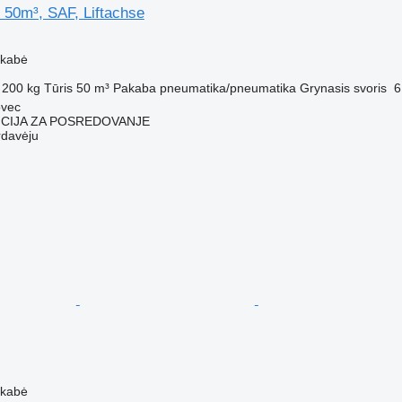
 50m³, SAF, Liftachse
M
ekabė
 200 kg
Tūris
50 m³
Pakaba
pneumatika/pneumatika
Grynasis svoris
6
ovec
CIJA ZA POSREDOVANJE
rdavėju
M
ekabė