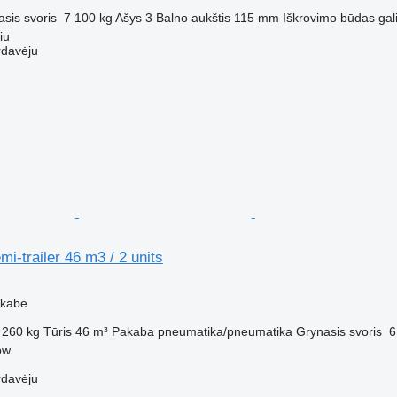
sis svoris
7 100 kg
Ašys
3
Balno aukštis
115 mm
Iškrovimo būdas
gal
iu
rdavėju
mi-trailer 46 m3 / 2 units
M
ekabė
 260 kg
Tūris
46 m³
Pakaba
pneumatika/pneumatika
Grynasis svoris
6
ow
rdavėju