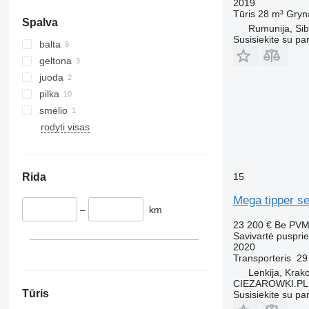
2019
Tūris
28 m³
Gryna
Spalva
Rumunija, Sib
Susisiekite su pa
balta
geltona
juoda
pilka
smėlio
rodyti visas
Rida
15
Mega tipper se
–
km
23 200 €
Be PV
Savivartė puspri
2020
Transporteris
29
Lenkija, Krak
CIEZAROWKI.PL
Tūris
Susisiekite su pa