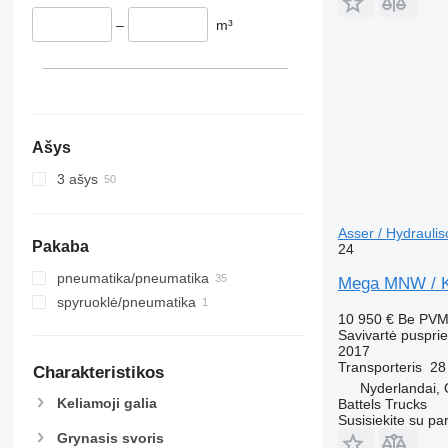
–
m³
Ašys
3 ašys
Asser / Hydrauli
Pakaba
24
pneumatika/pneumatika
Mega MNW / Ki
spyruoklė/pneumatika
10 950 €
Be PV
Savivartė puspri
2017
Transporteris
28
Charakteristikos
Nyderlandai,
Keliamoji galia
Battels Trucks
Susisiekite su pa
Grynasis svoris