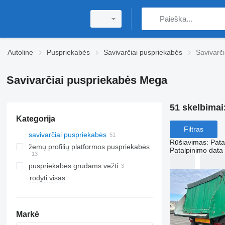
Autoline
Puspriekabės
Savivarčiai puspriekabės
Savivarč
Savivarčiai puspriekabės Mega
51 skelbimai
Kategorija
Filtras
savivarčiai puspriekabės
Rūšiavimas
:
Pata
žemų profilių platformos puspriekabės
Patalpinimo data
puspriekabės grūdams vežti
rodyti visas
Markė