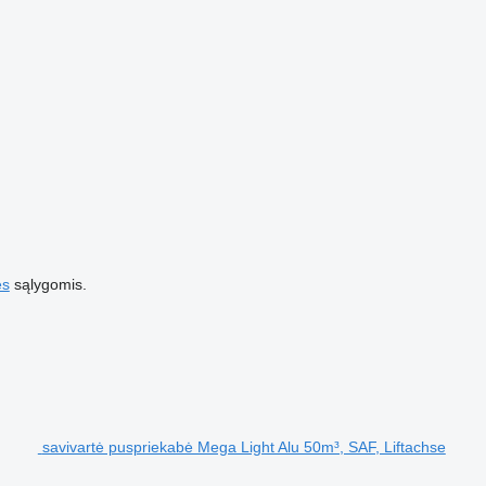
es
sąlygomis.
savivartė puspriekabė Mega Light Alu 50m³, SAF, Liftachse