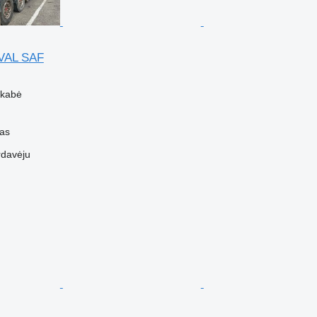
VAL SAF
ekabė
nas
rdavėju