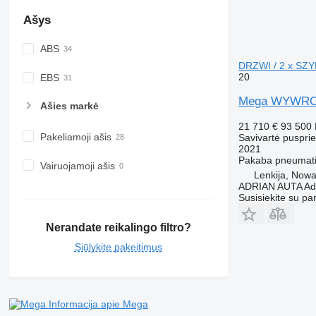
Ašys
ABS
DRZWI / 2 x SZ
20
EBS
Mega WYWROT
Ašies markė
21 710 €
93 500
Pakeliamoji ašis
Savivartė puspri
2021
Pakaba
pneumati
Vairuojamoji ašis
Lenkija, Nowa
ADRIAN AUTA Adri
Susisiekite su pa
Nerandate reikalingo filtro?
Siūlykite pakeitimus
Informacija apie Mega