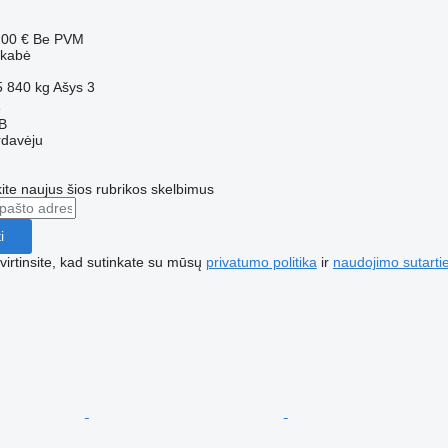
200 €
Be PVM
ekabė
5 840 kg
Ašys
3
ė
AB
rdavėju
te naujus šios rubrikos skelbimus
i
irtinsite, kad sutinkate su mūsų
privatumo politika
ir
naudojimo sutarti