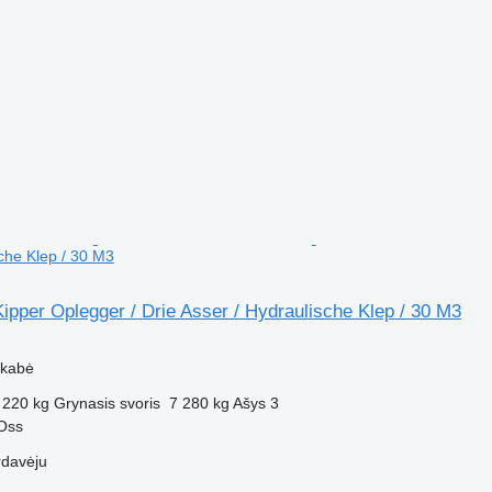
sche Klep / 30 M3
pper Oplegger / Drie Asser / Hydraulische Klep / 30 M3
M
ekabė
 220 kg
Grynasis svoris
7 280 kg
Ašys
3
 Oss
rdavėju