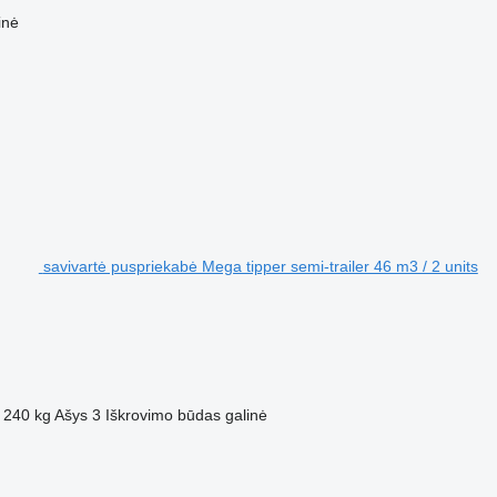
inė
savivartė puspriekabė Mega tipper semi-trailer 46 m3 / 2 units
 240 kg
Ašys
3
Iškrovimo būdas
galinė