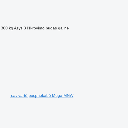
 300 kg
Ašys
3
Iškrovimo būdas
galinė
savivartė puspriekabė Mega MNW