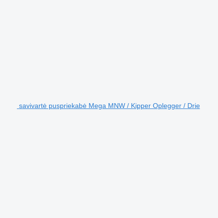
savivartė puspriekabė Mega MNW / Kipper Oplegger / Drie