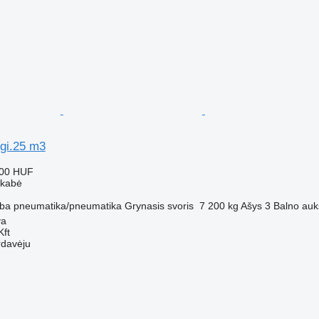
i.25 m3
000 HUF
ekabė
ba
pneumatika/pneumatika
Grynasis svoris
7 200 kg
Ašys
3
Balno auk
ya
Kft
rdavėju