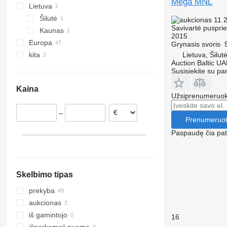
Mega MNL
Lietuva
Šilutė
11 
Savivartė puspri
Kaunas
2015
Europa
Grynasis svoris
Lietuva, Šilut
kita
Lenkija
Auction Baltic U
Rumunija
Ukraina
Susisiekite su pa
Čekija
Kaina
Kroatija
Užsiprenumeruoki
Vengrija
–
Vokietija
Prenumeruot
Slovakija
Paspaudę čia patv
Nyderlandai
Skelbimo tipas
prekyba
aukcionas
iš gamintojo
16