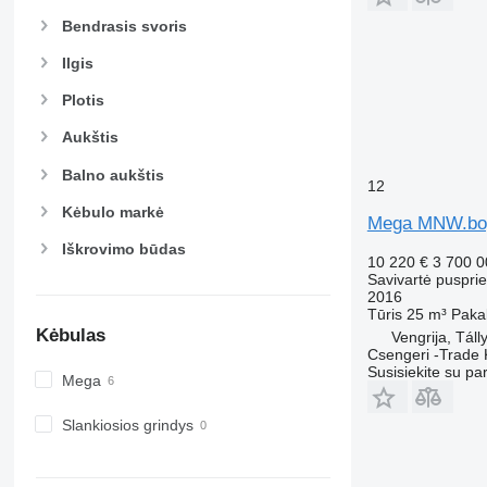
Bendrasis svoris
Ilgis
Plotis
Aukštis
Balno aukštis
12
Kėbulo markė
Mega MNW.bog
Iškrovimo būdas
10 220 €
3 700 
Savivartė puspri
2016
Tūris
25 m³
Paka
Kėbulas
Vengrija, Táll
Csengeri -Trade 
Susisiekite su pa
Mega
Slankiosios grindys