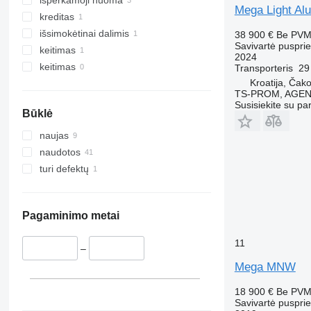
išperkamoji nuoma
Mega Light Alu
kreditas
išsimokėtinai dalimis
38 900 €
Be PV
Savivartė puspri
keitimas
2024
keitimas
Transporteris
29
Kroatija, Čak
TS-PROM, AGEN
Susisiekite su pa
Būklė
naujas
naudotos
turi defektų
Pagaminimo metai
11
–
Mega MNW
18 900 €
Be PV
Savivartė puspri