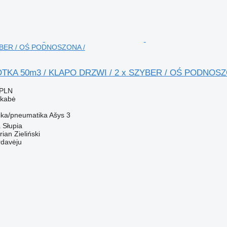
YBER / OŚ PODNOSZONA /
KA 50m3 / KLAPO DRZWI / 2 x SZYBER / OŚ PODNOSZ
 PLN
ekabė
ka/pneumatika
Ašys
3
 Słupia
an Zieliński
rdavėju