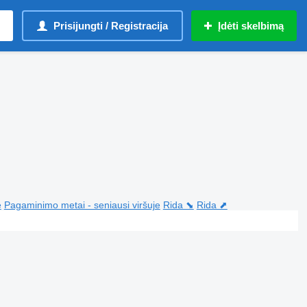
Prisijungti / Registracija
Įdėti skelbimą
e
Pagaminimo metai - seniausi viršuje
Rida ⬊
Rida ⬈