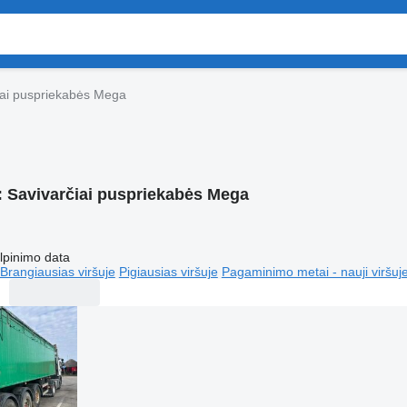
iai puspriekabės Mega
:
Savivarčiai puspriekabės Mega
lpinimo data
Brangiausias viršuje
Pigiausias viršuje
Pagaminimo metai - nauji viršuj