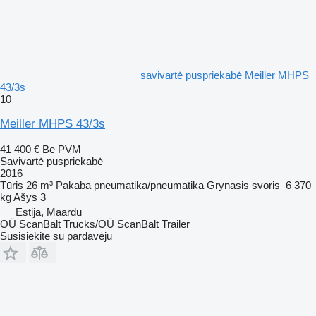
savivartė puspriekabė Meiller MHPS
43/3s
10
Meiller MHPS 43/3s
41 400 €
Be PVM
Savivartė puspriekabė
2016
Tūris
26 m³
Pakaba
pneumatika/pneumatika
Grynasis svoris
6 370
kg
Ašys
3
Estija, Maardu
OÜ ScanBalt Trucks/OÜ ScanBalt Trailer
Susisiekite su pardavėju