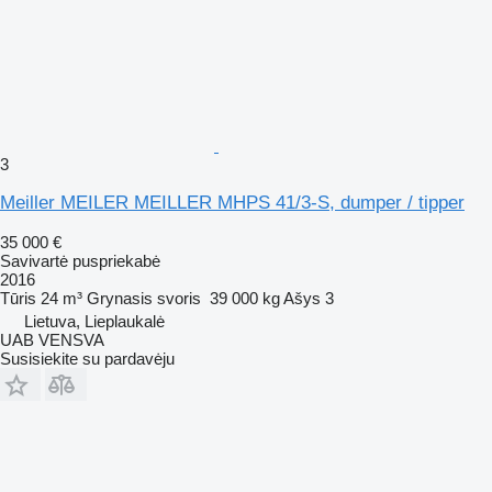
3
Meiller MEILER MEILLER MHPS 41/3-S, dumper / tipper
35 000 €
Savivartė puspriekabė
2016
Tūris
24 m³
Grynasis svoris
39 000 kg
Ašys
3
Lietuva, Lieplaukalė
UAB VENSVA
Susisiekite su pardavėju