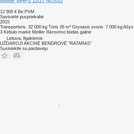
Meiller MHPS 12/27 NOSS2
12 900 €
Be PVM
Savivartė puspriekabė
2015
Transporteris
32 000 kg
Tūris
26 m³
Grynasis svoris
7 000 kg
Ašys
3
Kėbulo markė
Meiller
Iškrovimo būdas
galinė
Lietuva, Ilgakiemis
UŽDAROJI AKCINĖ BENDROVĖ "RATARAS"
Susisiekite su pardavėju