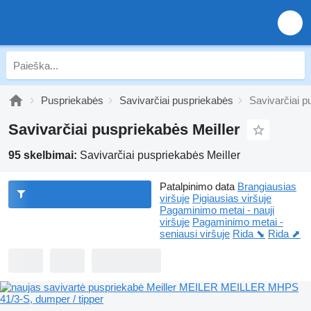
Puspriekabės
Savivarčiai puspriekabės
Savivarčiai p
Savivarčiai puspriekabės Meiller
95 skelbimai:
Savivarčiai puspriekabės Meiller
Patalpinimo data
Brangiausias
viršuje
Pigiausias viršuje
Pagaminimo metai - nauji
viršuje
Pagaminimo metai -
seniausi viršuje
Rida ⬊
Rida ⬈