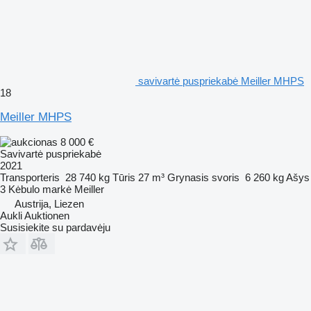
savivartė puspriekabė Meiller MHPS
18
Meiller MHPS
8 000 €
Savivartė puspriekabė
2021
Transporteris
28 740 kg
Tūris
27 m³
Grynasis svoris
6 260 kg
Ašys
3
Kėbulo markė
Meiller
Austrija, Liezen
Aukli Auktionen
Susisiekite su pardavėju