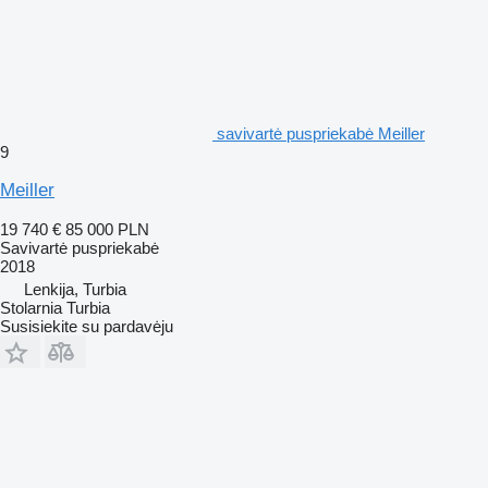
savivartė puspriekabė Meiller
9
Meiller
19 740 €
85 000 PLN
Savivartė puspriekabė
2018
Lenkija, Turbia
Stolarnia Turbia
Susisiekite su pardavėju