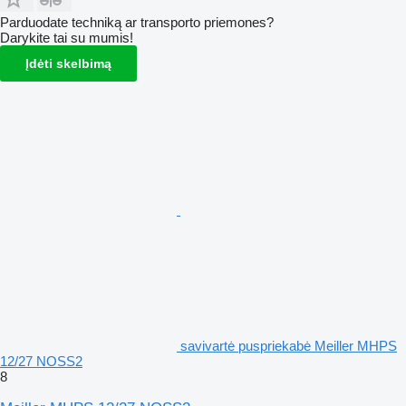
Parduodate techniką ar transporto priemones?
Darykite tai su mumis!
Įdėti skelbimą
savivartė puspriekabė Meiller MHPS
12/27 NOSS2
8