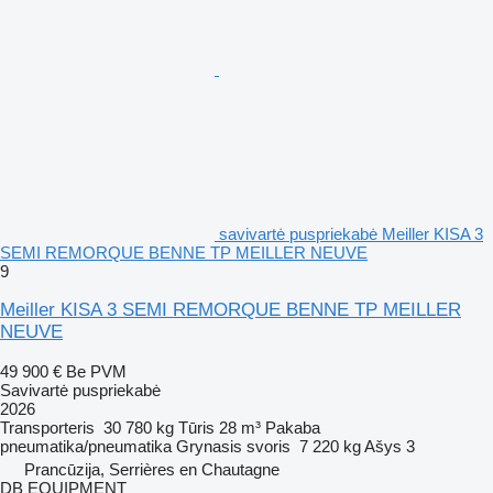
savivartė puspriekabė Meiller KISA 3
SEMI REMORQUE BENNE TP MEILLER NEUVE
9
Meiller KISA 3 SEMI REMORQUE BENNE TP MEILLER
NEUVE
49 900 €
Be PVM
Savivartė puspriekabė
2026
Transporteris
30 780 kg
Tūris
28 m³
Pakaba
pneumatika/pneumatika
Grynasis svoris
7 220 kg
Ašys
3
Prancūzija, Serrières en Chautagne
DB EQUIPMENT