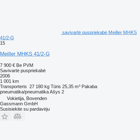
savivartė puspriekabė Meiller MHKS
41/2-G
15
Meiller MHKS 41/2-G
7 900 €
Be PVM
Savivartė puspriekabė
2006
1 001 km
Transporteris
27 180 kg
Tūris
25,35 m³
Pakaba
pneumatika/pneumatika
Ašys
2
Vokietija, Bovenden
Gassmann GmbH
Susisiekite su pardavėju