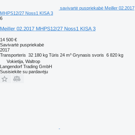
savivartė puspriekabė Meiller 02.2017
MHPS12/27 Noss1 KISA 3
6
Meiller 02.2017 MHPS12/27 Noss1 KISA 3
14 500 €
Savivartė puspriekabė
2017
Transporteris
32 180 kg
Tūris
24 m³
Grynasis svoris
6 820 kg
Vokietija, Waltrop
Langendorf Trading GmbH
Susisiekite su pardavėju