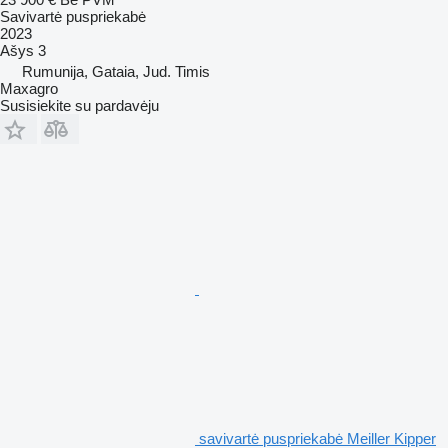
Savivartė puspriekabė
2023
Ašys
3
Rumunija, Gataia, Jud. Timis
Maxagro
Susisiekite su pardavėju
savivartė puspriekabė Meiller Kipper