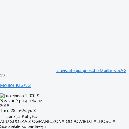
savivartė puspriekabė Meiller KISA 3
19
Meiller KISA 3
1 000 €
Savivartė puspriekabė
2018
Tūris
28 m³
Ašys
3
Lenkija, Kobyłka
APU SPÓŁKA Z OGRANICZONĄ ODPOWIEDZIALNOŚCIĄ
Susisiekite su pardavėju