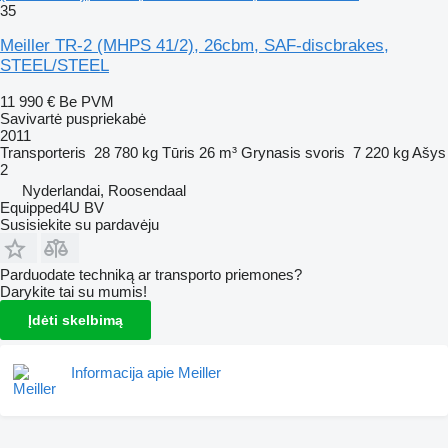
35
Meiller TR-2 (MHPS 41/2), 26cbm, SAF-discbrakes,
STEEL/STEEL
11 990 €
Be PVM
Savivartė puspriekabė
2011
Transporteris
28 780 kg
Tūris
26 m³
Grynasis svoris
7 220 kg
Ašys
2
Nyderlandai, Roosendaal
Equipped4U BV
Susisiekite su pardavėju
Parduodate techniką ar transporto priemones?
Darykite tai su mumis!
Įdėti skelbimą
Informacija apie Meiller