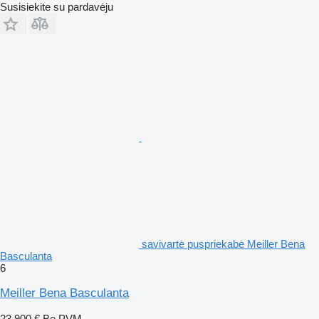
Susisiekite su pardavėju
savivartė puspriekabė Meiller Bena
Basculanta
6
Meiller Bena Basculanta
23 900 €
Be PVM