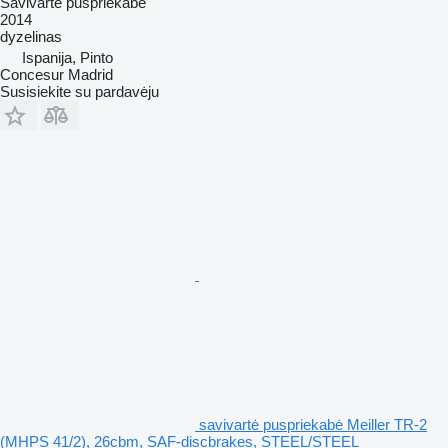
Savivartė puspriekabė
2014
dyzelinas
Ispanija, Pinto
Concesur Madrid
Susisiekite su pardavėju
savivartė puspriekabė Meiller TR-2
(MHPS 41/2), 26cbm, SAF-discbrakes, STEEL/STEEL