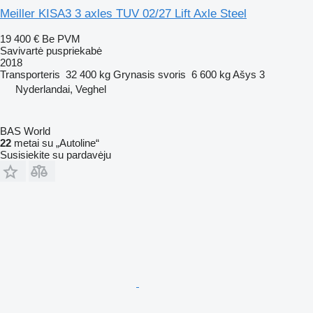
Meiller KISA3 3 axles TUV 02/27 Lift Axle Steel
19 400 €
Be PVM
Savivartė puspriekabė
2018
Transporteris
32 400 kg
Grynasis svoris
6 600 kg
Ašys
3
Nyderlandai, Veghel
BAS World
22
metai su „Autoline“
Susisiekite su pardavėju