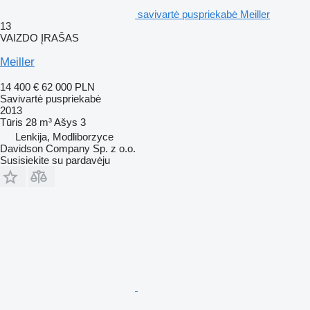
savivartė puspriekabė Meiller
13
VAIZDO ĮRAŠAS
Meiller
14 400 €
62 000 PLN
Savivartė puspriekabė
2013
Tūris
28 m³
Ašys
3
Lenkija, Modliborzyce
Davidson Company Sp. z o.o.
Susisiekite su pardavėju