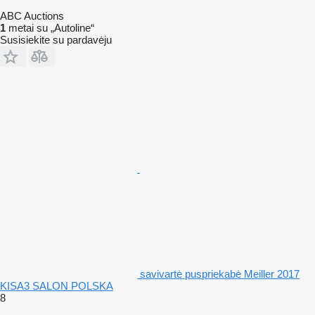
ABC Auctions
1
metai su „Autoline“
Susisiekite su pardavėju
savivartė puspriekabė Meiller 2017
KISA3 SALON POLSKA
8