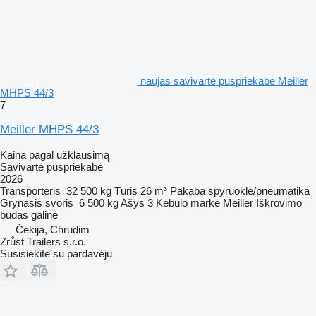
naujas savivartė puspriekabė Meiller
MHPS 44/3
7
Meiller MHPS 44/3
Kaina pagal užklausimą
Savivartė puspriekabė
2026
Transporteris
32 500 kg
Tūris
26 m³
Pakaba
spyruoklė/pneumatika
Grynasis svoris
6 500 kg
Ašys
3
Kėbulo markė
Meiller
Iškrovimo
būdas
galinė
Čekija, Chrudim
Zrůst Trailers s.r.o.
Susisiekite su pardavėju