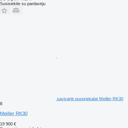
Susisiekite su pardavėju
savivartė puspriekabė Meiller RK30
8
Meiller RK30
19 900 €