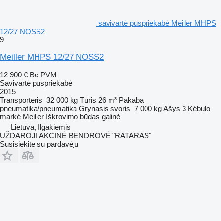
savivartė puspriekabė Meiller MHPS
12/27 NOSS2
9
Meiller MHPS 12/27 NOSS2
12 900 €
Be PVM
Savivartė puspriekabė
2015
Transporteris
32 000 kg
Tūris
26 m³
Pakaba
pneumatika/pneumatika
Grynasis svoris
7 000 kg
Ašys
3
Kėbulo
markė
Meiller
Iškrovimo būdas
galinė
Lietuva, Ilgakiemis
UŽDAROJI AKCINĖ BENDROVĖ "RATARAS"
Susisiekite su pardavėju