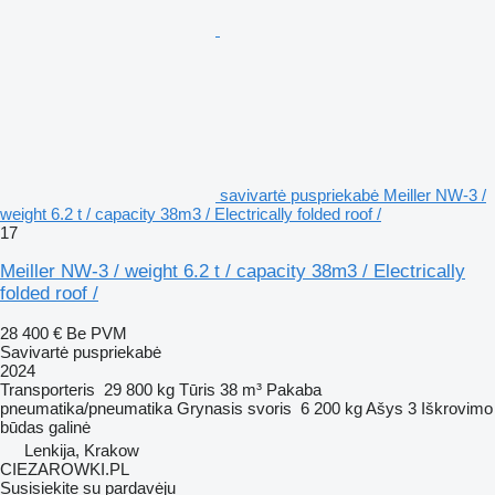
savivartė puspriekabė Meiller NW-3 /
weight 6.2 t / capacity 38m3 / Electrically folded roof /
17
Meiller NW-3 / weight 6.2 t / capacity 38m3 / Electrically
folded roof /
28 400 €
Be PVM
Savivartė puspriekabė
2024
Transporteris
29 800 kg
Tūris
38 m³
Pakaba
pneumatika/pneumatika
Grynasis svoris
6 200 kg
Ašys
3
Iškrovimo
būdas
galinė
Lenkija, Krakow
CIEZAROWKI.PL
Susisiekite su pardavėju