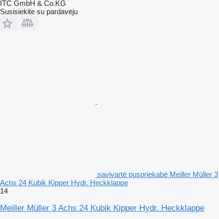
ITC GmbH & Co.KG
Susisiekite su pardavėju
savivartė puspriekabė Meiller Müller 3
Achs 24 Kubik Kipper Hydr. Heckklappe
14
Meiller Müller 3 Achs 24 Kubik Kipper Hydr. Heckklappe