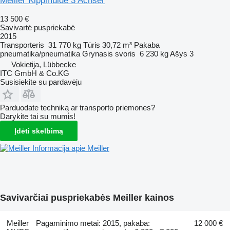
Meiller Kippmulde 3 Achser
13 500 €
Savivartė puspriekabė
2015
Transporteris
31 770 kg
Tūris
30,72 m³
Pakaba
pneumatika/pneumatika
Grynasis svoris
6 230 kg
Ašys
3
Vokietija, Lübbecke
ITC GmbH & Co.KG
Susisiekite su pardavėju
Parduodate techniką ar transporto priemones?
Darykite tai su mumis!
Įdėti skelbimą
Informacija apie Meiller
Savivarčiai puspriekabės Meiller kainos
Meiller
Pagaminimo metai: 2015, pakaba:
12 000 €