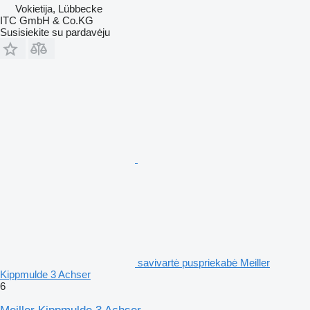
Vokietija, Lübbecke
ITC GmbH & Co.KG
Susisiekite su pardavėju
savivartė puspriekabė Meiller
Kippmulde 3 Achser
6