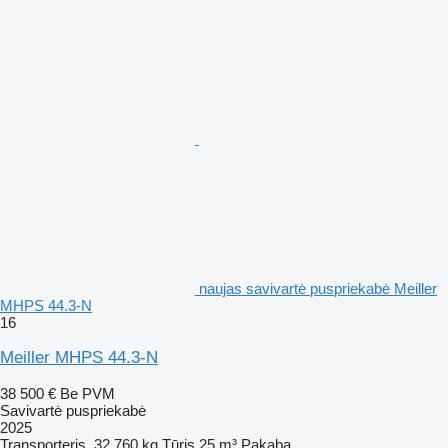
naujas savivartė puspriekabė Meiller
MHPS 44.3-N
16
Meiller MHPS 44.3-N
38 500 €
Be PVM
Savivartė puspriekabė
2025
Transporteris
32 760 kg
Tūris
25 m³
Pakaba