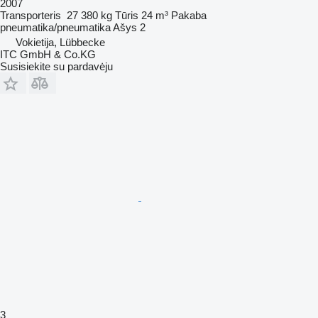
2007
Transporteris
27 380 kg
Tūris
24 m³
Pakaba
pneumatika/pneumatika
Ašys
2
Vokietija, Lübbecke
ITC GmbH & Co.KG
Susisiekite su pardavėju
3