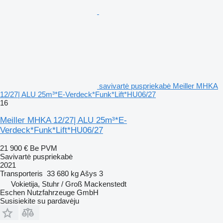
savivartė puspriekabė Meiller MHKA
12/27| ALU 25m³*E-Verdeck*Funk*Lift*HU06/27
16
Meiller MHKA 12/27| ALU 25m³*E-
Verdeck*Funk*Lift*HU06/27
21 900 €
Be PVM
Savivartė puspriekabė
2021
Transporteris
33 680 kg
Ašys
3
Vokietija, Stuhr / Groß Mackenstedt
Eschen Nutzfahrzeuge GmbH
Susisiekite su pardavėju