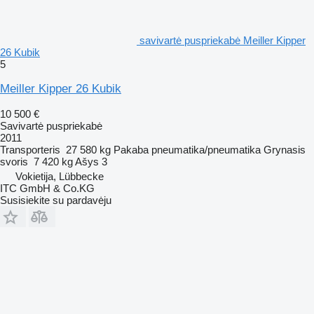
savivartė puspriekabė Meiller Kipper
26 Kubik
5
Meiller Kipper 26 Kubik
10 500 €
Savivartė puspriekabė
2011
Transporteris
27 580 kg
Pakaba
pneumatika/pneumatika
Grynasis
svoris
7 420 kg
Ašys
3
Vokietija, Lübbecke
ITC GmbH & Co.KG
Susisiekite su pardavėju