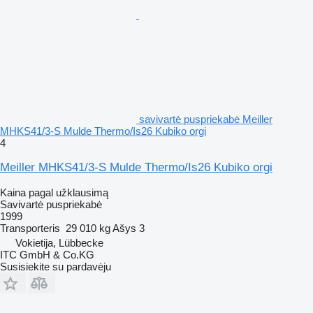
savivartė puspriekabė Meiller
MHKS41/3-S Mulde Thermo/Is26 Kubiko orgi
4
Meiller MHKS41/3-S Mulde Thermo/Is26 Kubiko orgi
Kaina pagal užklausimą
Savivartė puspriekabė
1999
Transporteris
29 010 kg
Ašys
3
Vokietija, Lübbecke
ITC GmbH & Co.KG
Susisiekite su pardavėju