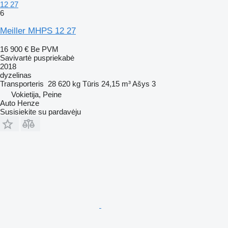
12 27
6
Meiller MHPS 12 27
16 900 €
Be PVM
Savivartė puspriekabė
2018
dyzelinas
Transporteris
28 620 kg
Tūris
24,15 m³
Ašys
3
Vokietija, Peine
Auto Henze
Susisiekite su pardavėju