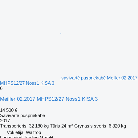
savivartė puspriekabė Meiller 02.2017
MHPS12/27 Noss1 KISA 3
6
Meiller 02.2017 MHPS12/27 Noss1 KISA 3
14 500 €
Savivartė puspriekabė
2017
Transporteris
32 180 kg
Tūris
24 m³
Grynasis svoris
6 820 kg
Vokietija, Waltrop
Langendorf Trading GmbH