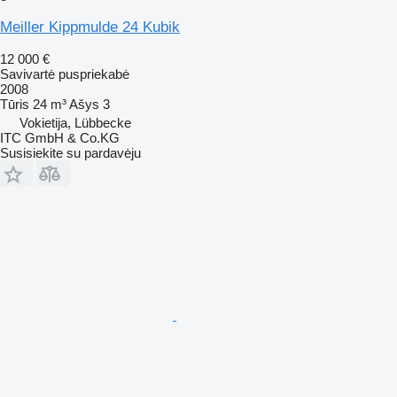
Meiller Kippmulde 24 Kubik
12 000 €
Savivartė puspriekabė
2008
Tūris
24 m³
Ašys
3
Vokietija, Lübbecke
ITC GmbH & Co.KG
Susisiekite su pardavėju