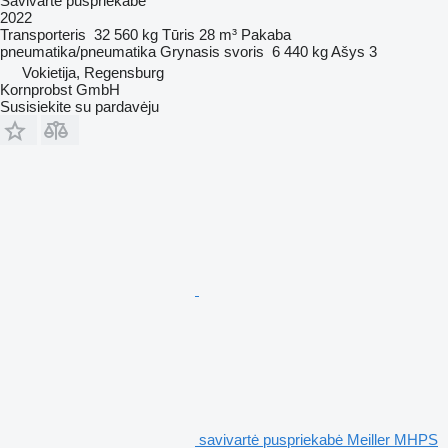
Savivartė puspriekabė
2022
Transporteris
32 560 kg
Tūris
28 m³
Pakaba
pneumatika/pneumatika
Grynasis svoris
6 440 kg
Ašys
3
Vokietija, Regensburg
Kornprobst GmbH
Susisiekite su pardavėju
savivartė puspriekabė Meiller MHPS