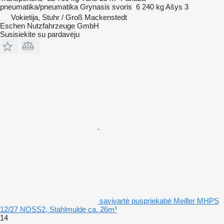
pneumatika/pneumatika
Grynasis svoris
6 240 kg
Ašys
3
Vokietija, Stuhr / Groß Mackenstedt
Eschen Nutzfahrzeuge GmbH
Susisiekite su pardavėju
savivartė puspriekabė Meiller MHPS
12/27 NOSS2, Stahlmulde ca. 26m³
14