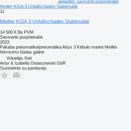
apgadint. savivartė puspriekabė
Meiller KISA 3 Unfallschaden Stahlmulde
11
Meiller KISA 3 Unfallschaden Stahlmulde
14 500 €
Be PVM
Savivartė puspriekabė
2023
Pakaba
pneumatika/pneumatika
Ašys
3
Kėbulo markė
Meiller
Iškrovimo būdas
galinė
Vokietija, Kiel
Artur & Izabella Ostaszewski GbR
Susisiekite su pardavėju