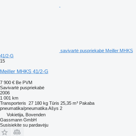
savivartė puspriekabė Meiller MHKS
41/2-G
15
Meiller MHKS 41/2-G
7 900 €
Be PVM
Savivartė puspriekabė
2006
1 001 km
Transporteris
27 180 kg
Tūris
25,35 m³
Pakaba
pneumatika/pneumatika
Ašys
2
Vokietija, Bovenden
Gassmann GmbH
Susisiekite su pardavėju