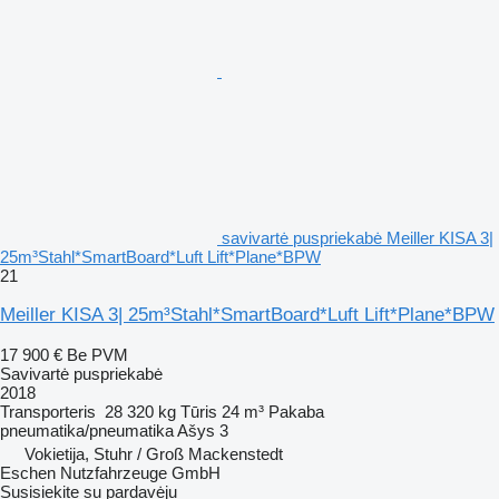
savivartė puspriekabė Meiller KISA 3|
25m³Stahl*SmartBoard*Luft Lift*Plane*BPW
21
Meiller KISA 3| 25m³Stahl*SmartBoard*Luft Lift*Plane*BPW
17 900 €
Be PVM
Savivartė puspriekabė
2018
Transporteris
28 320 kg
Tūris
24 m³
Pakaba
pneumatika/pneumatika
Ašys
3
Vokietija, Stuhr / Groß Mackenstedt
Eschen Nutzfahrzeuge GmbH
Susisiekite su pardavėju