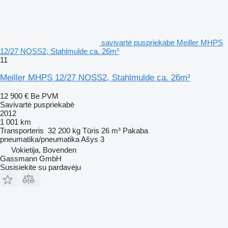
savivartė puspriekabė Meiller MHPS
12/27 NOSS2, Stahlmulde ca. 26m³
11
Meiller MHPS 12/27 NOSS2, Stahlmulde ca. 26m³
12 900 €
Be PVM
Savivartė puspriekabė
2012
1 001 km
Transporteris
32 200 kg
Tūris
26 m³
Pakaba
pneumatika/pneumatika
Ašys
3
Vokietija, Bovenden
Gassmann GmbH
Susisiekite su pardavėju