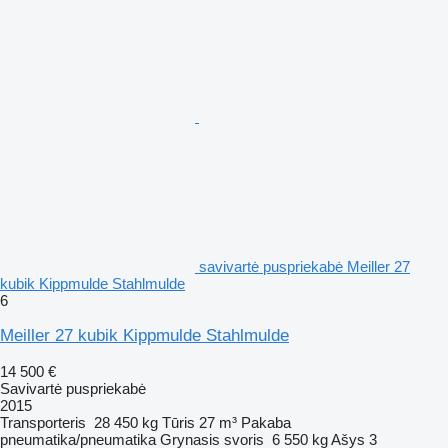
savivartė puspriekabė Meiller 27
kubik Kippmulde Stahlmulde
6
Meiller 27 kubik Kippmulde Stahlmulde
14 500 €
Savivartė puspriekabė
2015
Transporteris
28 450 kg
Tūris
27 m³
Pakaba
pneumatika/pneumatika
Grynasis svoris
6 550 kg
Ašys
3