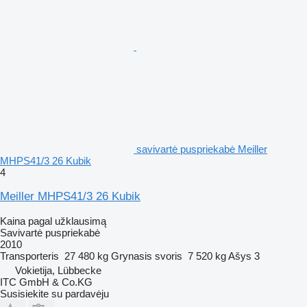
savivartė puspriekabė Meiller
MHPS41/3 26 Kubik
4
Meiller MHPS41/3 26 Kubik
Kaina pagal užklausimą
Savivartė puspriekabė
2010
Transporteris
27 480 kg
Grynasis svoris
7 520 kg
Ašys
3
Vokietija, Lübbecke
ITC GmbH & Co.KG
Susisiekite su pardavėju