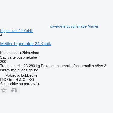
savivartė puspriekabė Meiller
Kippmulde 24 Kubik
4
Meiller Kippmulde 24 Kubik
Kaina pagal užklausimą
Savivartė puspriekabė
2007
Transporteris
28 280 kg
Pakaba
pneumatika/pneumatika
Ašys
3
Iškrovimo būdas
galinė
Vokietija, Lübbecke
ITC GmbH & Co.KG
Susisiekite su pardavėju