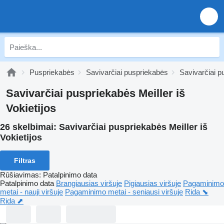
Puspriekabės
Savivarčiai puspriekabės
Savivarčiai p
Savivarčiai puspriekabės Meiller iš
Vokietijos
26 skelbimai:
Savivarčiai puspriekabės Meiller iš
Vokietijos
Filtras
Rūšiavimas
:
Patalpinimo data
Patalpinimo data
Brangiausias viršuje
Pigiausias viršuje
Pagaminimo
metai - nauji viršuje
Pagaminimo metai - seniausi viršuje
Rida ⬊
Rida ⬈