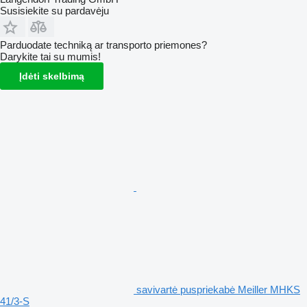
Susisiekite su pardavėju
Parduodate techniką ar transporto priemones?
Darykite tai su mumis!
Įdėti skelbimą
savivartė puspriekabė Meiller MHKS
41/3-S