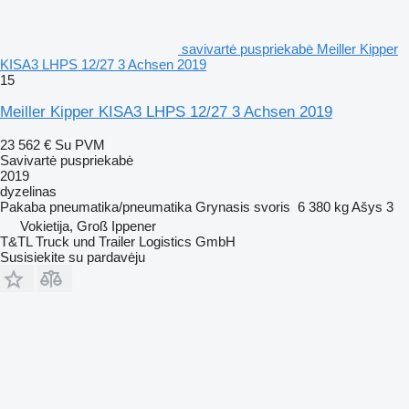
savivartė puspriekabė Meiller Kipper
KISA3 LHPS 12/27 3 Achsen 2019
15
Meiller Kipper KISA3 LHPS 12/27 3 Achsen 2019
23 562 €
Su PVM
Savivartė puspriekabė
2019
dyzelinas
Pakaba
pneumatika/pneumatika
Grynasis svoris
6 380 kg
Ašys
3
Vokietija, Groß Ippener
T&TL Truck und Trailer Logistics GmbH
Susisiekite su pardavėju