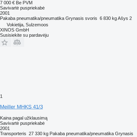
7 000 €
Be PVM
Savivartė puspriekabė
2001
Pakaba
pneumatika/pneumatika
Grynasis svoris
6 830 kg
Ašys
2
Vokietija, Sulzemoos
XINOS GmbH
Susisiekite su pardavėju
1
Meiller MHKS 41/3
Kaina pagal užklausimą
Savivartė puspriekabė
2001
Transporteris
27 330 kg
Pakaba
pneumatika/pneumatika
Grynasis