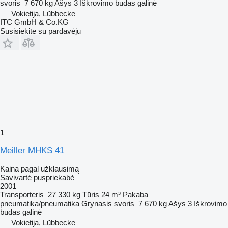
svoris
7 670 kg
Ašys
3
Iškrovimo būdas
galinė
Vokietija, Lübbecke
ITC GmbH & Co.KG
Susisiekite su pardavėju
1
Meiller MHKS 41
Kaina pagal užklausimą
Savivartė puspriekabė
2001
Transporteris
27 330 kg
Tūris
24 m³
Pakaba
pneumatika/pneumatika
Grynasis svoris
7 670 kg
Ašys
3
Iškrovimo
būdas
galinė
Vokietija, Lübbecke