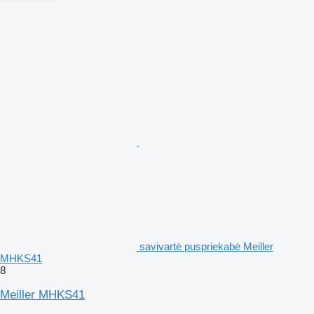
savivartė puspriekabė Meiller
MHKS41
8
Meiller MHKS41