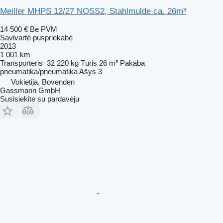
Meiller MHPS 12/27 NOSS2, Stahlmulde ca. 26m³
14 500 €
Be PVM
Savivartė puspriekabė
2013
1 001 km
Transporteris
32 220 kg
Tūris
26 m³
Pakaba
pneumatika/pneumatika
Ašys
3
Vokietija, Bovenden
Gassmann GmbH
Susisiekite su pardavėju