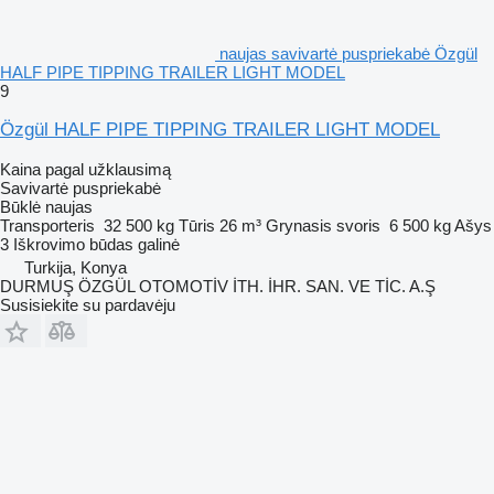
naujas savivartė puspriekabė Özgül
HALF PIPE TIPPING TRAILER LIGHT MODEL
9
Özgül HALF PIPE TIPPING TRAILER LIGHT MODEL
Kaina pagal užklausimą
Savivartė puspriekabė
Būklė
naujas
Transporteris
32 500 kg
Tūris
26 m³
Grynasis svoris
6 500 kg
Ašys
3
Iškrovimo būdas
galinė
Turkija, Konya
DURMUŞ ÖZGÜL OTOMOTİV İTH. İHR. SAN. VE TİC. A.Ş
Susisiekite su pardavėju