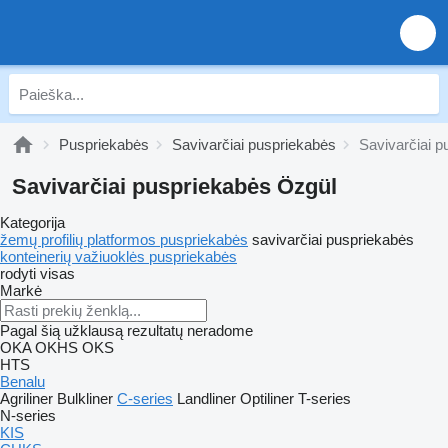
Puspriekabės
Savivarčiai puspriekabės
Savivarčiai 
Savivarčiai puspriekabės Özgül
Kategorija
žemų profilių platformos puspriekabės
savivarčiai puspriekabės
konteinerių važiuoklės puspriekabės
rodyti visas
Markė
Pagal šią užklausą rezultatų neradome
OKA
OKHS
OKS
HTS
Benalu
Agriliner
Bulkliner
C-series
Landliner
Optiliner
T-series
N-series
KIS