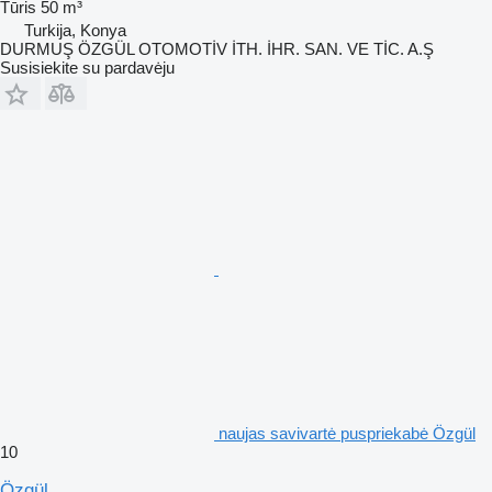
Tūris
50 m³
Turkija, Konya
DURMUŞ ÖZGÜL OTOMOTİV İTH. İHR. SAN. VE TİC. A.Ş
Susisiekite su pardavėju
naujas savivartė puspriekabė Özgül
10
Özgül