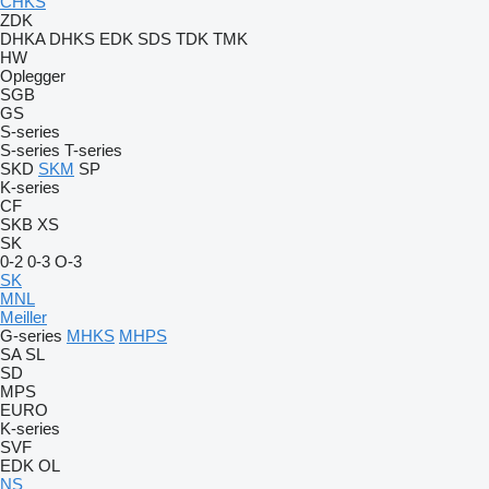
CHKS
ZDK
DHKA
DHKS
EDK
SDS
TDK
TMK
HW
Oplegger
SGB
GS
S-series
S-series
T-series
SKD
SKM
SP
K-series
CF
SKB
XS
SK
0-2
0-3
O-3
SK
MNL
Meiller
G-series
MHKS
MHPS
SA
SL
SD
MPS
EURO
K-series
SVF
EDK
OL
NS