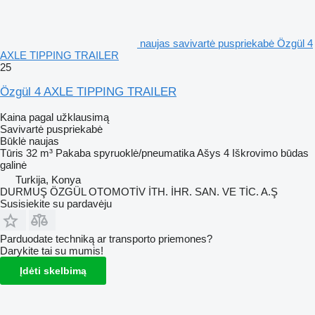
naujas savivartė puspriekabė Özgül 4
AXLE TIPPING TRAILER
25
Özgül 4 AXLE TIPPING TRAILER
Kaina pagal užklausimą
Savivartė puspriekabė
Būklė
naujas
Tūris
32 m³
Pakaba
spyruoklė/pneumatika
Ašys
4
Iškrovimo būdas
galinė
Turkija, Konya
DURMUŞ ÖZGÜL OTOMOTİV İTH. İHR. SAN. VE TİC. A.Ş
Susisiekite su pardavėju
Parduodate techniką ar transporto priemones?
Darykite tai su mumis!
Įdėti skelbimą