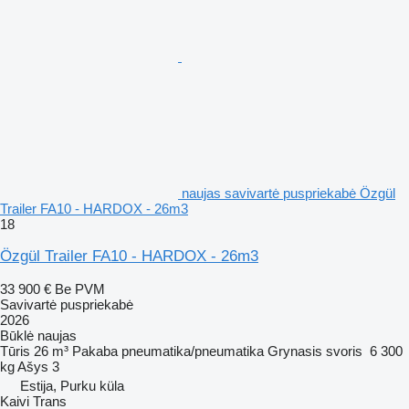
naujas savivartė puspriekabė Özgül
Trailer FA10 - HARDOX - 26m3
18
Özgül Trailer FA10 - HARDOX - 26m3
33 900 €
Be PVM
Savivartė puspriekabė
2026
Būklė
naujas
Tūris
26 m³
Pakaba
pneumatika/pneumatika
Grynasis svoris
6 300
kg
Ašys
3
Estija, Purku küla
Kaivi Trans