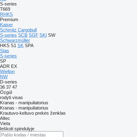
S-series
T669
RHKS
Premium
Kaiser
Schmitz Cargobull
S-series
SCB
SGF
SKI
SW
Schwarzmüller
HKS
S1
SK
SPA
Stas
S-series
SP
ADR
EX
Wielton
NW
D-series
36
37
47
Özgül
rodyti visas
Kranas - manipuliatorius
Kranas - manipuliatorius
Krautuvo-keltuvo prekės ženklas
Altec
Vieta
Ieškoti spindulyje