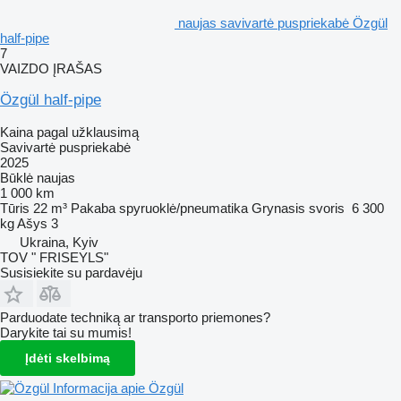
naujas savivartė puspriekabė Özgül
half-pipe
7
VAIZDO ĮRAŠAS
Özgül half-pipe
Kaina pagal užklausimą
Savivartė puspriekabė
2025
Būklė
naujas
1 000 km
Tūris
22 m³
Pakaba
spyruoklė/pneumatika
Grynasis svoris
6 300
kg
Ašys
3
Ukraina, Kyiv
TOV " FRISEYLS"
Susisiekite su pardavėju
Parduodate techniką ar transporto priemones?
Darykite tai su mumis!
Įdėti skelbimą
Informacija apie Özgül