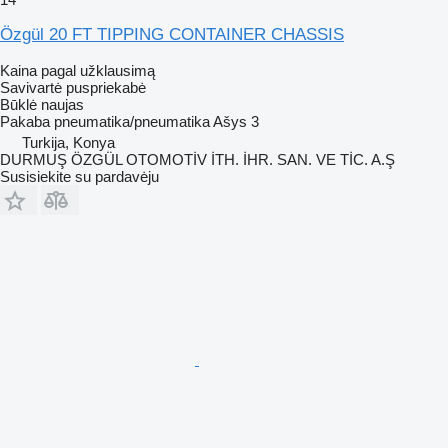
Özgül 20 FT TIPPING CONTAINER CHASSIS
Kaina pagal užklausimą
Savivartė puspriekabė
Būklė
naujas
Pakaba
pneumatika/pneumatika
Ašys
3
Turkija, Konya
DURMUŞ ÖZGÜL OTOMOTİV İTH. İHR. SAN. VE TİC. A.Ş
Susisiekite su pardavėju