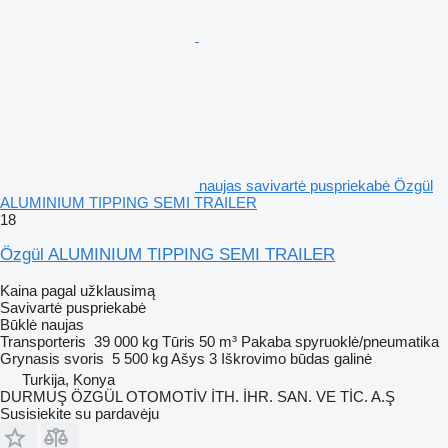
naujas savivartė puspriekabė Özgül
ALUMINIUM TIPPING SEMI TRAILER
18
Özgül ALUMINIUM TIPPING SEMI TRAILER
Kaina pagal užklausimą
Savivartė puspriekabė
Būklė
naujas
Transporteris
39 000 kg
Tūris
50 m³
Pakaba
spyruoklė/pneumatika
Grynasis svoris
5 500 kg
Ašys
3
Iškrovimo būdas
galinė
Turkija, Konya
DURMUŞ ÖZGÜL OTOMOTİV İTH. İHR. SAN. VE TİC. A.Ş
Susisiekite su pardavėju