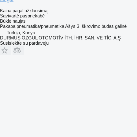
Kaina pagal užklausimą
Savivartė puspriekabė
Būklė
naujas
Pakaba
pneumatika/pneumatika
Ašys
3
Iškrovimo būdas
galinė
Turkija, Konya
DURMUŞ ÖZGÜL OTOMOTİV İTH. İHR. SAN. VE TİC. A.Ş
Susisiekite su pardavėju