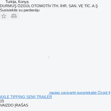
Turkija, Konya
DURMUŞ ÖZGÜL OTOMOTİV İTH. İHR. SAN. VE TİC. A.Ş
Susisiekite su pardavėju
naujas savivartė puspriekabė Özgül 4
AXLE TIPPING SEMI TRAILER
15
VAIZDO ĮRAŠAS