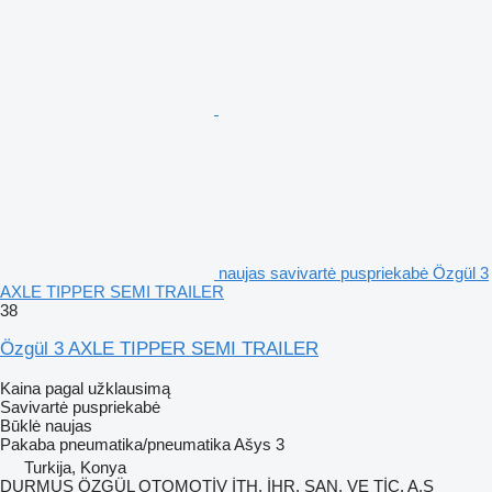
naujas savivartė puspriekabė Özgül 3
AXLE TIPPER SEMI TRAILER
38
Özgül 3 AXLE TIPPER SEMI TRAILER
Kaina pagal užklausimą
Savivartė puspriekabė
Būklė
naujas
Pakaba
pneumatika/pneumatika
Ašys
3
Turkija, Konya
DURMUŞ ÖZGÜL OTOMOTİV İTH. İHR. SAN. VE TİC. A.Ş