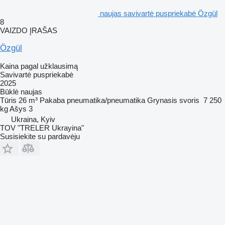
naujas savivartė puspriekabė Özgül
8
VAIZDO ĮRAŠAS
Özgül
Kaina pagal užklausimą
Savivartė puspriekabė
2025
Būklė
naujas
Tūris
26 m³
Pakaba
pneumatika/pneumatika
Grynasis svoris
7 250
kg
Ašys
3
Ukraina, Kyiv
TOV "TRELER Ukrayina"
Susisiekite su pardavėju