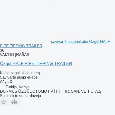
savivartė puspriekabė Özgül HALF
PIPE TIPPING TRAILER
36
VAIZDO ĮRAŠAS
Özgül HALF PIPE TIPPING TRAILER
Kaina pagal užklausimą
Savivartė puspriekabė
Ašys
3
Turkija, Konya
DURMUŞ ÖZGÜL OTOMOTİV İTH. İHR. SAN. VE TİC. A.Ş
Susisiekite su pardavėju