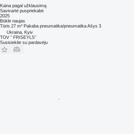
Kaina pagal užklausimą
Savivartė puspriekabė
2025
Būklė
naujas
Tūris
27 m³
Pakaba
pneumatika/pneumatika
Ašys
3
Ukraina, Kyiv
TOV " FRISEYLS"
Susisiekite su pardavėju