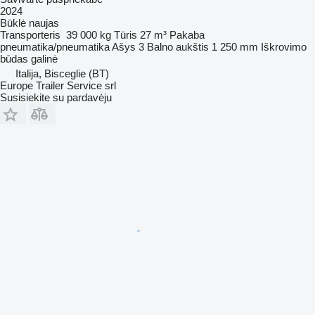
2024
Būklė
naujas
Transporteris
39 000 kg
Tūris
27 m³
Pakaba
pneumatika/pneumatika
Ašys
3
Balno aukštis
1 250 mm
Iškrovimo
būdas
galinė
Italija, Bisceglie (BT)
Europe Trailer Service srl
Susisiekite su pardavėju