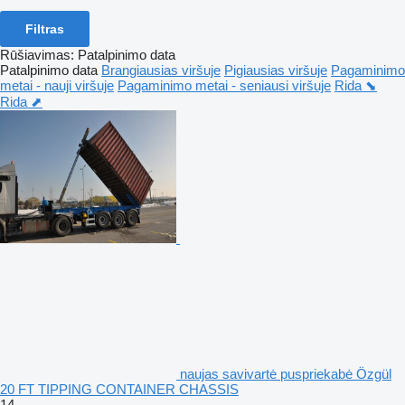
Filtras
Rūšiavimas
:
Patalpinimo data
Patalpinimo data
Brangiausias viršuje
Pigiausias viršuje
Pagaminimo
metai - nauji viršuje
Pagaminimo metai - seniausi viršuje
Rida ⬊
Rida ⬈
naujas savivartė puspriekabė Özgül
20 FT TIPPING CONTAINER CHASSIS
14