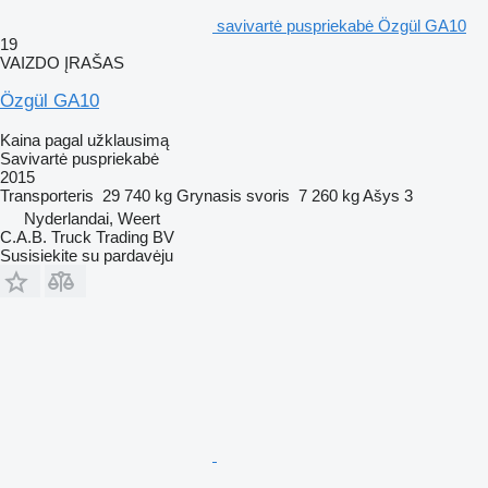
savivartė puspriekabė Özgül GA10
19
VAIZDO ĮRAŠAS
Özgül GA10
Kaina pagal užklausimą
Savivartė puspriekabė
2015
Transporteris
29 740 kg
Grynasis svoris
7 260 kg
Ašys
3
Nyderlandai, Weert
C.A.B. Truck Trading BV
Susisiekite su pardavėju