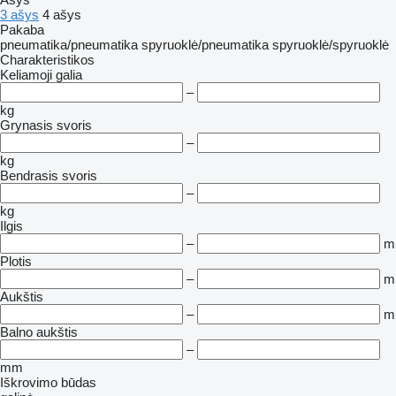
3 ašys
4 ašys
Pakaba
pneumatika/pneumatika
spyruoklė/pneumatika
spyruoklė/spyruoklė
Charakteristikos
Keliamoji galia
–
kg
Grynasis svoris
–
kg
Bendrasis svoris
–
kg
Ilgis
–
m
Plotis
–
m
Aukštis
–
m
Balno aukštis
–
mm
Iškrovimo būdas