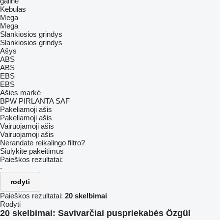
galinė
Kėbulas
Mega
Mega
Slankiosios grindys
Slankiosios grindys
Ašys
ABS
ABS
EBS
EBS
Ašies markė
BPW
PIRLANTA
SAF
Pakeliamoji ašis
Pakeliamoji ašis
Vairuojamoji ašis
Vairuojamoji ašis
Nerandate reikalingo filtro?
Siūlykite pakeitimus
Paieškos rezultatai:
-
rodyti
Paieškos rezultatai:
20 skelbimai
Rodyti
20 skelbimai:
Savivarčiai puspriekabės Özgül