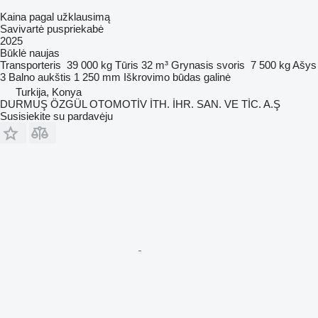
Kaina pagal užklausimą
Savivartė puspriekabė
2025
Būklė
naujas
Transporteris
39 000 kg
Tūris
32 m³
Grynasis svoris
7 500 kg
Ašys
3
Balno aukštis
1 250 mm
Iškrovimo būdas
galinė
Turkija, Konya
DURMUŞ ÖZGÜL OTOMOTİV İTH. İHR. SAN. VE TİC. A.Ş
Susisiekite su pardavėju