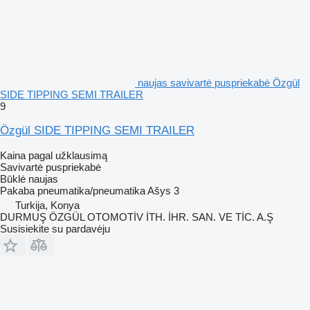
naujas savivartė puspriekabė Özgül
SIDE TIPPING SEMI TRAILER
9
Özgül SIDE TIPPING SEMI TRAILER
Kaina pagal užklausimą
Savivartė puspriekabė
Būklė
naujas
Pakaba
pneumatika/pneumatika
Ašys
3
Turkija, Konya
DURMUŞ ÖZGÜL OTOMOTİV İTH. İHR. SAN. VE TİC. A.Ş
Susisiekite su pardavėju