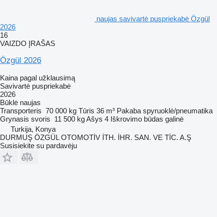
naujas savivartė puspriekabė Özgül
2026
16
VAIZDO ĮRAŠAS
Özgül 2026
Kaina pagal užklausimą
Savivartė puspriekabė
2026
Būklė
naujas
Transporteris
70 000 kg
Tūris
36 m³
Pakaba
spyruoklė/pneumatika
Grynasis svoris
11 500 kg
Ašys
4
Iškrovimo būdas
galinė
Turkija, Konya
DURMUŞ ÖZGÜL OTOMOTİV İTH. İHR. SAN. VE TİC. A.Ş
Susisiekite su pardavėju