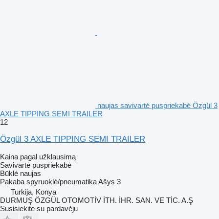
naujas savivartė puspriekabė Özgül 3
AXLE TIPPING SEMI TRAILER
12
Özgül 3 AXLE TIPPING SEMI TRAILER
Kaina pagal užklausimą
Savivartė puspriekabė
Būklė
naujas
Pakaba
spyruoklė/pneumatika
Ašys
3
Turkija, Konya
DURMUŞ ÖZGÜL OTOMOTİV İTH. İHR. SAN. VE TİC. A.Ş
Susisiekite su pardavėju