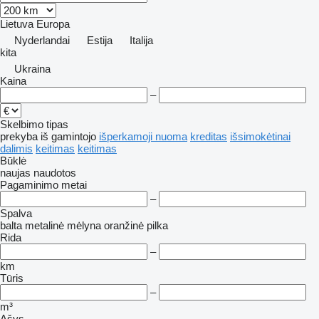
Lietuva
Europa
Nyderlandai
Estija
Italija
kita
Ukraina
Kaina
–
Skelbimo tipas
prekyba
iš gamintojo
išperkamoji nuoma
kreditas
išsimokėtinai
dalimis
keitimas
keitimas
Būklė
naujas
naudotos
Pagaminimo metai
–
Spalva
balta
metalinė
mėlyna
oranžinė
pilka
Rida
–
km
Tūris
–
m³
Ašys