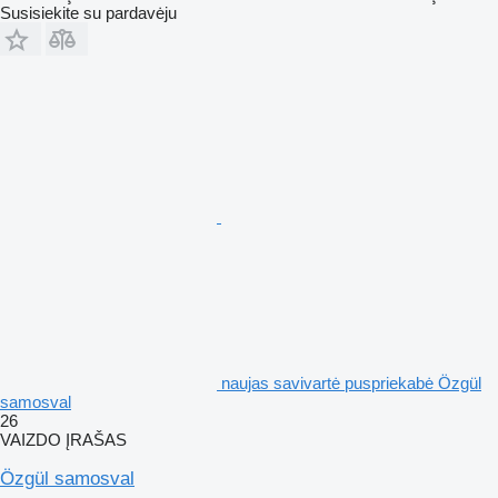
Susisiekite su pardavėju
naujas savivartė puspriekabė Özgül
samosval
26
VAIZDO ĮRAŠAS
Özgül samosval