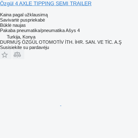
Özgül 4 AXLE TIPPING SEMI TRAILER
Kaina pagal užklausimą
Savivartė puspriekabė
Būklė
naujas
Pakaba
pneumatika/pneumatika
Ašys
4
Turkija, Konya
DURMUŞ ÖZGÜL OTOMOTİV İTH. İHR. SAN. VE TİC. A.Ş
Susisiekite su pardavėju