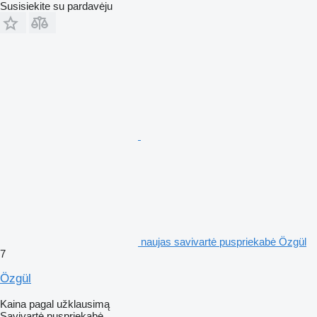
Susisiekite su pardavėju
naujas savivartė puspriekabė Özgül
7
Özgül
Kaina pagal užklausimą
Savivartė puspriekabė