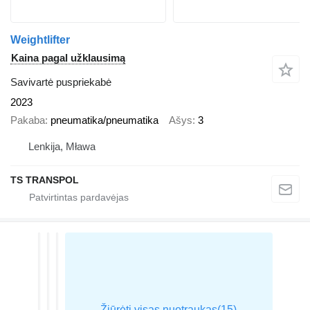
Weightlifter
Kaina pagal užklausimą
Savivartė puspriekabė
2023
Pakaba
pneumatika/pneumatika
Ašys
3
Lenkija, Mława
TS TRANSPOL