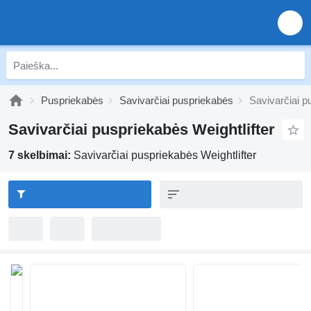
Puspriekabės
Savivarčiai puspriekabės
Savivarčiai p
Savivarčiai puspriekabės Weightlifter
7 skelbimai:
Savivarčiai puspriekabės Weightlifter