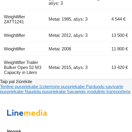
ašys: 3
Weightlifter
Metai: 1985, ašys: 3
4 544 €
ZATT1241
Weightlifter
Metai: 2012, ašys: 3
13 500 €
Weightlifter
Metai: 2008
11 800 €
Weightlifter Trailer
Bulker Open 52 M3
Metai: 2015, ašys: 3
13 420 €
Capacity in Liters
Taip pat žiūrėkite
Tentine puspriekabe
Izotermine puspriekabe
Parduodu savivarte
puspriekabe
Naudota puspriekabe
Savaeigis modulinis transporteris
Įmonė