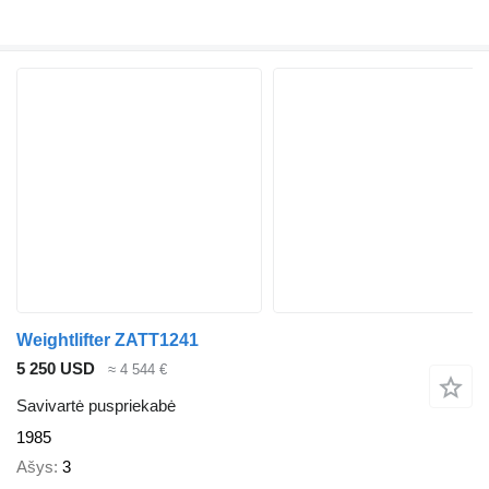
Weightlifter ZATT1241
5 250 USD
≈ 4 544 €
Savivartė puspriekabė
1985
Ašys
3