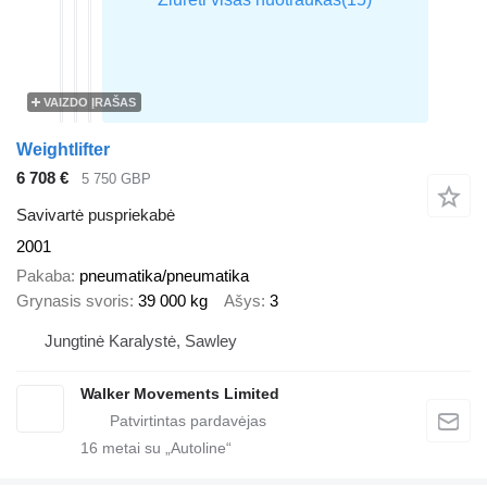
VAIZDO ĮRAŠAS
Weightlifter
6 708 €
5 750 GBP
Savivartė puspriekabė
2001
Pakaba
pneumatika/pneumatika
Grynasis svoris
39 000 kg
Ašys
3
Jungtinė Karalystė, Sawley
Walker Movements Limited
16
metai su „Autoline“