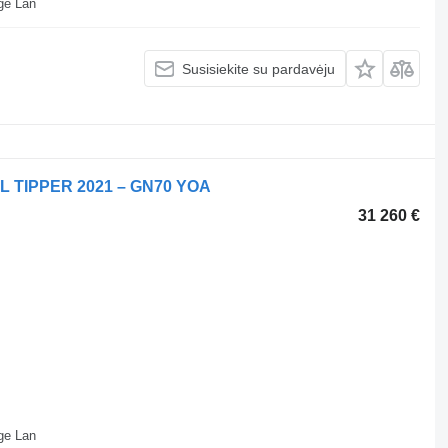
ll Depot Beveridge Lan
Susisiekite su pardavėju
L TIPPER 2021 – GN70 YOA
31 260 €
ll Depot Beveridge Lan