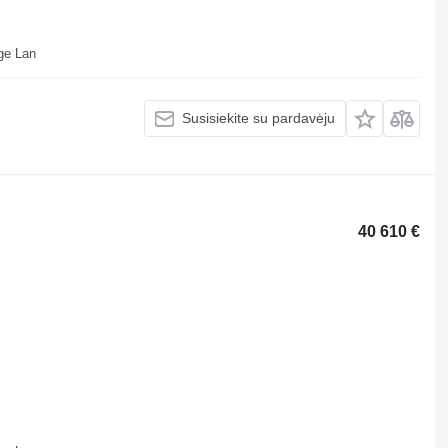
ll Depot Beveridge Lan
Susisiekite su pardavėju
40 610 €