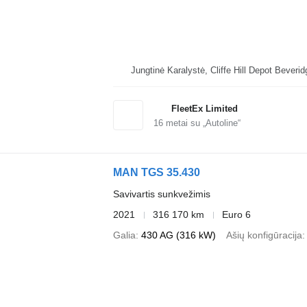
Jungtinė Karalystė, Cliffe Hi
FleetEx Limited
16
metai su „Autoline“
MAN TGS 35.430
Savivartis sunkvežimis
2021
316 170 km
Euro 6
Galia
430 AG (316 kW)
Ašių konfigūracija