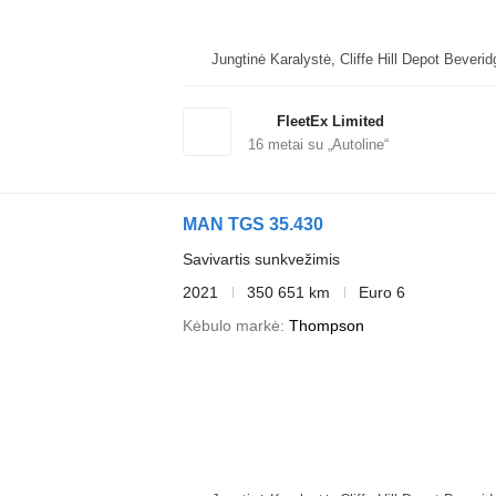
Jungtinė Karalystė, Cliffe Hi
FleetEx Limited
16
metai su „Autoline“
MAN TGS 35.430
Savivartis sunkvežimis
2021
350 651 km
Euro 6
Kėbulo markė
Thompson