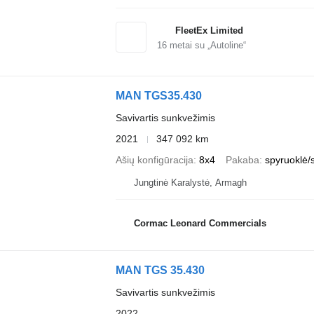
FleetEx Limited
16
metai su „Autoline“
MAN TGS35.430
Savivartis sunkvežimis
2021
347 092 km
Ašių konfigūracija
8x4
Pakaba
spyruoklė/
Jungtinė Karalystė, Armagh
Cormac Leonard Commercials
MAN TGS 35.430
Savivartis sunkvežimis
2022