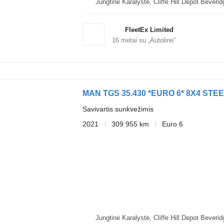
Jungtinė Karalystė, Cliffe Hi
FleetEx Limited
16
metai su „Autoline“
MAN TGS 35.430 *EURO 6* 8X4 STEE
Savivartis sunkvežimis
2021
309 955 km
Euro 6
Jungtinė Karalystė, Cliffe Hi