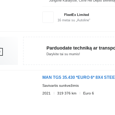
Jungtinė Karalystė, Cliffe Hi
FleetEx Limited
16
metai su „Autoline“
Parduodate techniką ar transp
Darykite tai su mumis!
MAN TGS 35.430 *EURO 6* 8X4 STE
Savivartis sunkvežimis
2021
319 376 km
Euro 6