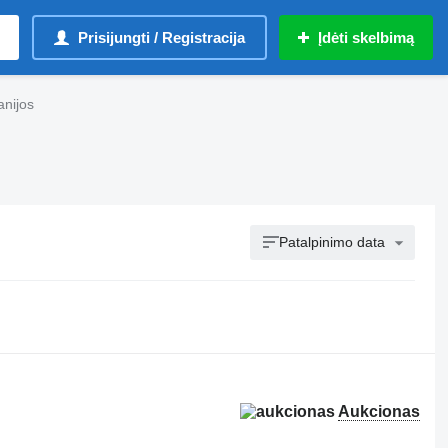
Prisijungti / Registracija
Įdėti skelbimą
anijos
Patalpinimo data
Aukcionas