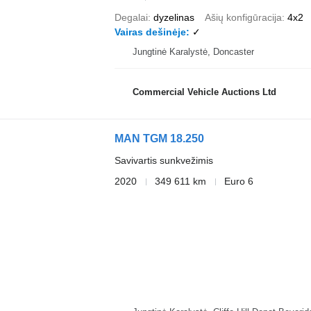
Degalai
dyzelinas
Ašių konfigūracija
4x2
Vairas dešinėje
✓
Jungtinė Karalystė, Doncaster
Commercial Vehicle Auctions Ltd
MAN TGM 18.250
Savivartis sunkvežimis
2020
349 611 km
Euro 6