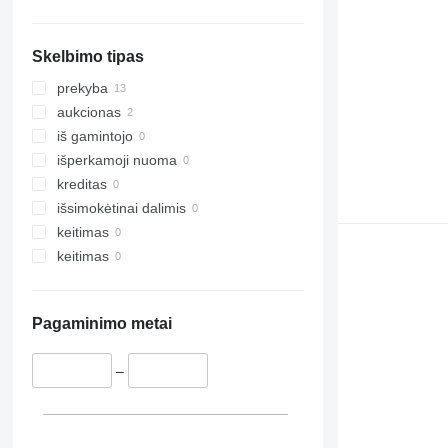
rodyti visas
Armagh
Leicester
Skelbimo tipas
Stoke-on-Trent
Leeds
prekyba
Sunderland
aukcionas
Doncaster
iš gamintojo
išperkamoji nuoma
kreditas
išsimokėtinai dalimis
keitimas
keitimas
Pagaminimo metai
–