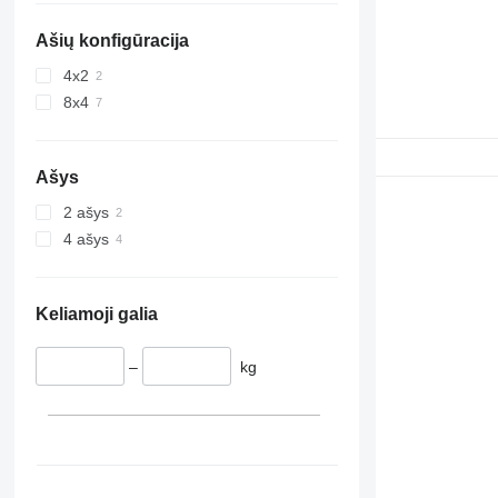
Ašių konfigūracija
4x2
8x4
Ašys
2 ašys
4 ašys
Keliamoji galia
–
kg