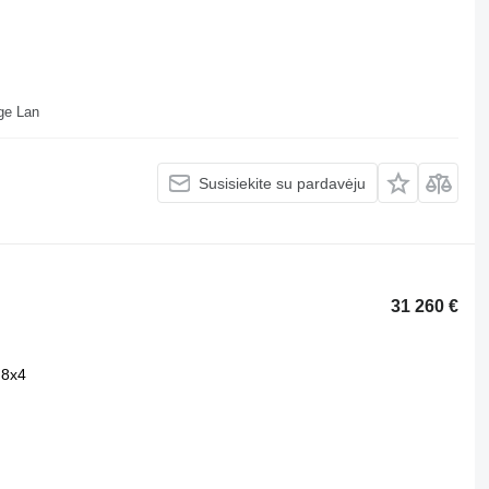
ll Depot Beveridge Lan
Susisiekite su pardavėju
31 260 €
8x4