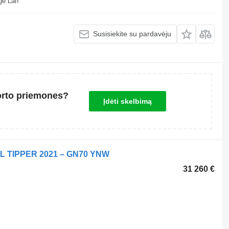
ll Depot Beveridge Lan
Susisiekite su pardavėju
orto priemones?
Įdėti skelbimą
EL TIPPER 2021 – GN70 YNW
31 260 €