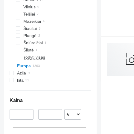
Vilnius
Telšiai
Mažeikiai
Šiauliai
Plungė
Šniūraičiai
Šilutė
rodyti visas
Europa
Azija
Lenkija
kita
Vokietija
Turkija
Nyderlandai
Gruzija
Ukraina
Vengrija
Jungtiniai Arabų Emyratai
Čilė
Kaina
Rumunija
Moldova
Belgija
–
Čekija
Italija
Jungtinė Karalystė