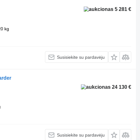
5 281 €
20 kg
Susisiekite su pardavėju
arder
24 130 €
g
Susisiekite su pardavėju