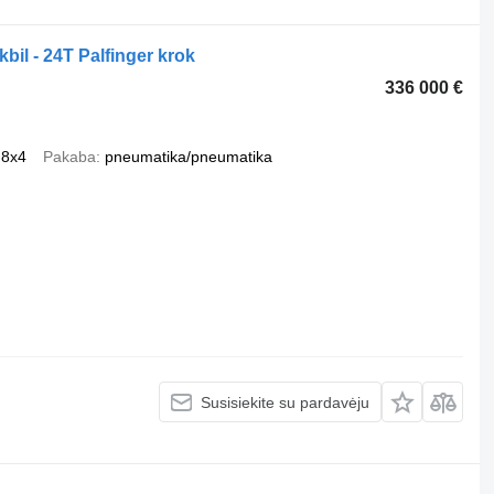
bil - 24T Palfinger krok
336 000 €
8x4
Pakaba
pneumatika/pneumatika
Susisiekite su pardavėju