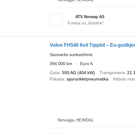
ATS Norway AS
9
metai su „Autoline“
Volvo FH540 6x4 Tippbil – Eu-godkje
Savivartis sunkvežimis
394 000 km
Euro 6
Galia
550 AG (404 kW)
Transporteris
21 
Pakaba
spyruoklė/pneumatika
Kėbulo ma
Norvegija, HEIMDAL