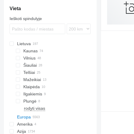
Vieta
Ieškoti spindulyje
Lietuva
Kaunas
Vilnius
Šiauliai
Telšiai
Mažeikiai
Klaipėda
Ilgakiemis
Plungė
rodyti visas
Europa
Amerika
Lenkija
Azija
Vokietija
JAV