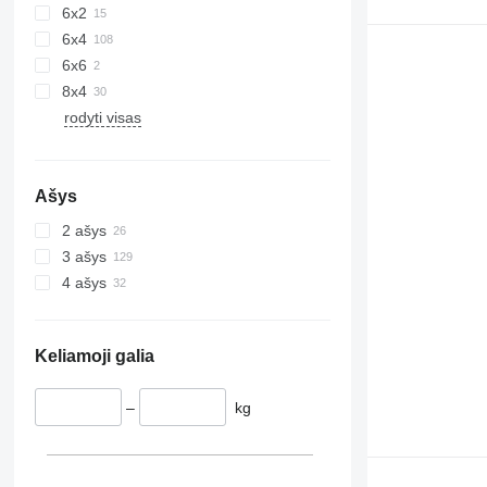
6x2
6x4
6x6
8x4
rodyti visas
Ašys
2 ašys
3 ašys
4 ašys
Keliamoji galia
–
kg