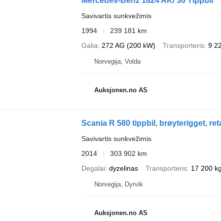
Mercedes-Benz 1824 AK/ 36 Tippbil
Savivartis sunkvežimis
1994
239 181 km
Galia
272 AG (200 kW)
Transporteris
9 2
Norvegija, Volda
Auksjonen.no AS
Scania R 580 tippbil, brøyterigget, ret
Savivartis sunkvežimis
2014
303 902 km
Degalai
dyzelinas
Transporteris
17 200 k
Norvegija, Dyrvik
Auksjonen.no AS