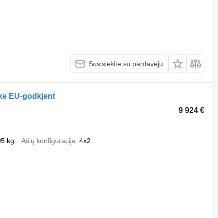
Susisiekite su pardavėju
kke EU-godkjent
9 924 €
05 kg
Ašių konfigūracija
4x2