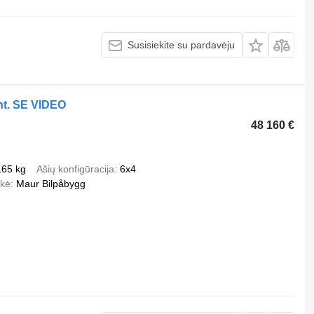
Susisiekite su pardavėju
nt. SE VIDEO
48 160 €
165 kg
Ašių konfigūracija
6x4
rkė
Maur Bilpåbygg