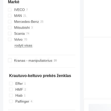
Markė
IVECO
CF
MAN
EuroCargo
T-series
Mercedes-Benz
Stralis
TGA
Mitsubishi
Trakker
TGL
Actros
Scania
TGM
Arocs
Canter
D-series
Volvo
TGS
Atego
Premium
G-series
rodyti visas
TGX
Axor
P-series
FE
Sprinter
R-series
FH
Unimog
FL
Kranas - manipuliatorius
FM
FMX
Krautuvo-keltuvo prekės ženklas
Effer
HMF
Hiab
Palfinger