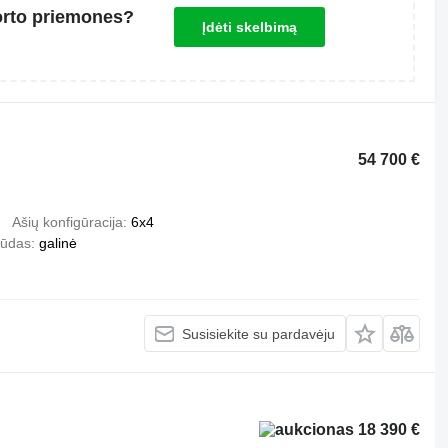
orto priemones?
Įdėti skelbimą
54 700 €
Ašių konfigūracija
6x4
būdas
galinė
Susisiekite su pardavėju
18 390 €