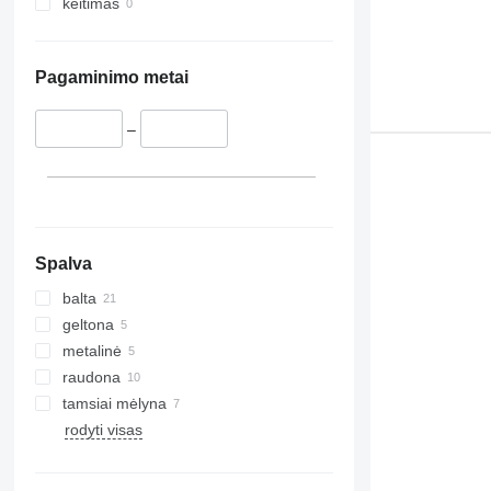
keitimas
Pagaminimo metai
–
Spalva
balta
geltona
metalinė
raudona
tamsiai mėlyna
rodyti visas