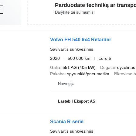
Parduodate techniką ar transp
Darykite tai su mumis!
Volvo FH 540 6x4 Retarder
Savivartis sunkvežimis
2020
500 000 km
Euro 6
Galia
551 AG (405 kW)
Degalai
dyzelinas
Pakaba
spyruoklė/pneumatika
Iškrovimo 
Norvegija
Lastebil Eksport AS
Scania R-serie
Savivartis sunkvežimis