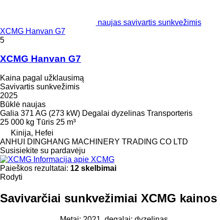
naujas savivartis sunkvežimis
XCMG Hanvan G7
5
XCMG Hanvan G7
Kaina pagal užklausimą
Savivartis sunkvežimis
2025
Būklė
naujas
Galia
371 AG (273 kW)
Degalai
dyzelinas
Transporteris
25 000 kg
Tūris
25 m³
Kinija, Hefei
ANHUI DINGHANG MACHINERY TRADING CO LTD
Susisiekite su pardavėju
Informacija apie XCMG
Paieškos rezultatai:
12 skelbimai
Rodyti
Savivarčiai sunkvežimiai XCMG kainos
Metai: 2021, degalai: dyzelinas,