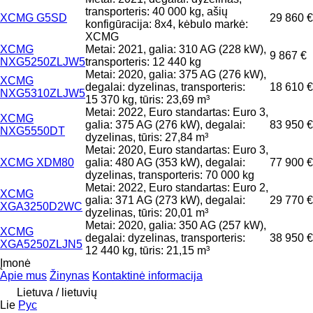
transporteris: 40 000 kg, ašių
XCMG G5SD
29 860 €
konfigūracija: 8x4, kėbulo markė:
XCMG
XCMG
Metai: 2021, galia: 310 AG (228 kW),
9 867 €
NXG5250ZLJW5
transporteris: 12 440 kg
Metai: 2020, galia: 375 AG (276 kW),
XCMG
degalai: dyzelinas, transporteris:
18 610 €
NXG5310ZLJW5
15 370 kg, tūris: 23,69 m³
Metai: 2022, Euro standartas: Euro 3,
XCMG
galia: 375 AG (276 kW), degalai:
83 950 €
NXG5550DT
dyzelinas, tūris: 27,84 m³
Metai: 2020, Euro standartas: Euro 3,
XCMG XDM80
galia: 480 AG (353 kW), degalai:
77 900 €
dyzelinas, transporteris: 70 000 kg
Metai: 2022, Euro standartas: Euro 2,
XCMG
galia: 371 AG (273 kW), degalai:
29 770 €
XGA3250D2WC
dyzelinas, tūris: 20,01 m³
Metai: 2020, galia: 350 AG (257 kW),
XCMG
degalai: dyzelinas, transporteris:
38 950 €
XGA5250ZLJN5
12 440 kg, tūris: 21,15 m³
Įmonė
Apie mus
Žinynas
Kontaktinė informacija
Lietuva / lietuvių
Lie
Рус