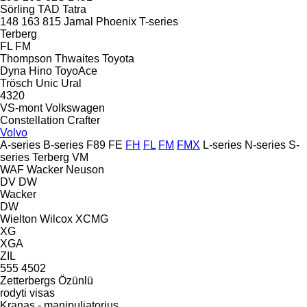
Sörling
TAD
Tatra
148
163
815
Jamal
Phoenix
T-series
Terberg
FL
FM
Thompson
Thwaites
Toyota
Dyna
Hino
ToyoAce
Trösch
Unic
Ural
4320
VS-mont
Volkswagen
Constellation
Crafter
Volvo
A-series
B-series
F89
FE
FH
FL
FM
FMX
L-series
N-series
S-
series
Terberg
VM
WAF
Wacker Neuson
DV
DW
Wacker
DW
Wielton
Wilcox
XCMG
XG
XGA
ZIL
555
4502
Zetterbergs
Özünlü
rodyti visas
Kranas - manipuliatorius