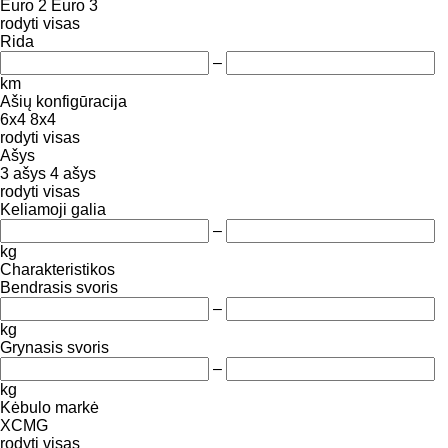
Euro 2
Euro 3
rodyti visas
Rida
–
km
Ašių konfigūracija
6x4
8x4
rodyti visas
Ašys
3 ašys
4 ašys
rodyti visas
Keliamoji galia
–
kg
Charakteristikos
Bendrasis svoris
–
kg
Grynasis svoris
–
kg
Kėbulo markė
XCMG
rodyti visas