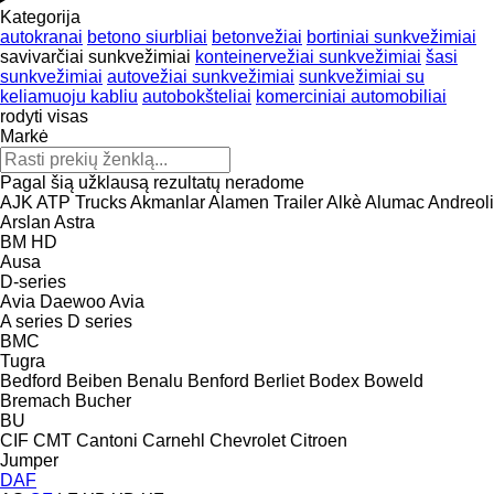
Kategorija
autokranai
betono siurbliai
betonvežiai
bortiniai sunkvežimiai
savivarčiai sunkvežimiai
konteinervežiai sunkvežimiai
šasi
sunkvežimiai
autovežiai sunkvežimiai
sunkvežimiai su
keliamuoju kabliu
autobokšteliai
komerciniai automobiliai
rodyti visas
Markė
Pagal šią užklausą rezultatų neradome
AJK
ATP Trucks
Akmanlar
Alamen Trailer
Alkè
Alumac
Andreoli
Arslan
Astra
BM
HD
Ausa
D-series
Avia Daewoo
Avia
A series
D series
BMC
Tugra
Bedford
Beiben
Benalu
Benford
Berliet
Bodex
Boweld
Bremach
Bucher
BU
CIF
CMT
Cantoni
Carnehl
Chevrolet
Citroen
Jumper
DAF