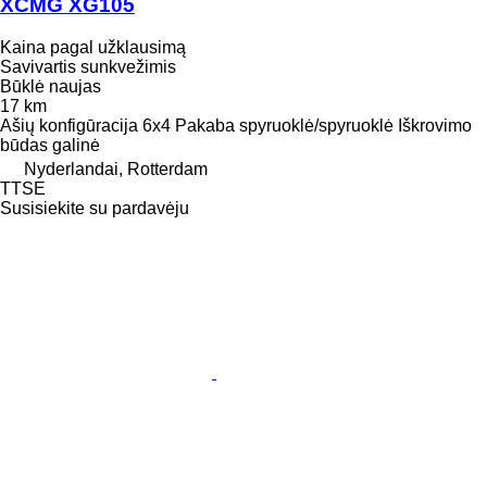
XCMG XG105
Kaina pagal užklausimą
Savivartis sunkvežimis
Būklė
naujas
17 km
Ašių konfigūracija
6x4
Pakaba
spyruoklė/spyruoklė
Iškrovimo
būdas
galinė
Nyderlandai, Rotterdam
TTSE
Susisiekite su pardavėju