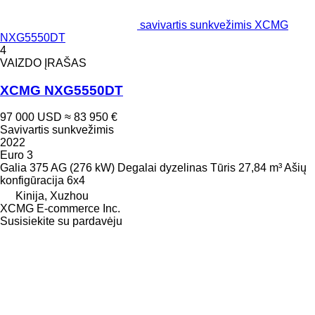
savivartis sunkvežimis XCMG
NXG5550DT
4
VAIZDO ĮRAŠAS
XCMG NXG5550DT
97 000 USD
≈ 83 950 €
Savivartis sunkvežimis
2022
Euro 3
Galia
375 AG (276 kW)
Degalai
dyzelinas
Tūris
27,84 m³
Ašių
konfigūracija
6x4
Kinija, Xuzhou
XCMG E-commerce Inc.
Susisiekite su pardavėju