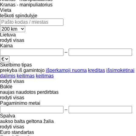
Kranas - manipuliatorius
Vieta
Ieškoti spindulyje
Lietuva
rodyti visas
Kaina
–
Skelbimo tipas
prekyba
iš gamintojo
išperkamoji nuoma
kreditas
išsimokėtinai
dalimis
keitimas
keitimas
rodyti visas
Būklė
naujas
naudotos
perdirbtas
rodyti visas
Pagaminimo metai
–
Spalva
aukso
balta
geltona
žalia
rodyti visas
Euro standartas