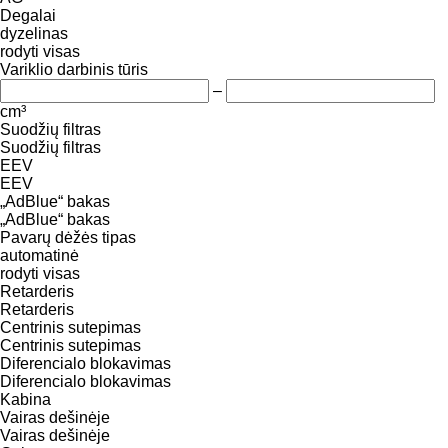
Degalai
dyzelinas
rodyti visas
Variklio darbinis tūris
–
cm³
Suodžių filtras
Suodžių filtras
EEV
EEV
„AdBlue“ bakas
„AdBlue“ bakas
Pavarų dėžės tipas
automatinė
rodyti visas
Retarderis
Retarderis
Centrinis sutepimas
Centrinis sutepimas
Diferencialo blokavimas
Diferencialo blokavimas
Kabina
Vairas dešinėje
Vairas dešinėje