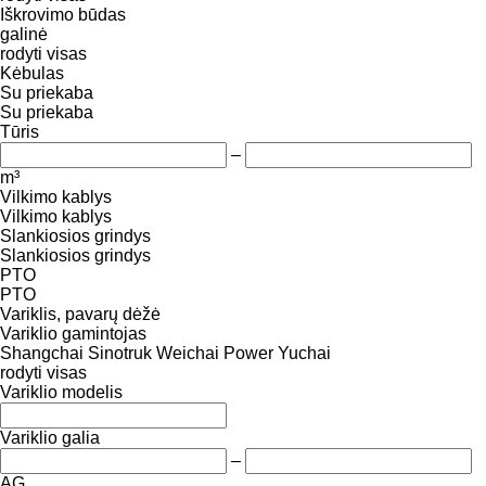
Iškrovimo būdas
galinė
rodyti visas
Kėbulas
Su priekaba
Su priekaba
Tūris
–
m³
Vilkimo kablys
Vilkimo kablys
Slankiosios grindys
Slankiosios grindys
PTO
PTO
Variklis, pavarų dėžė
Variklio gamintojas
Shangchai
Sinotruk
Weichai Power
Yuchai
rodyti visas
Variklio modelis
Variklio galia
–
AG