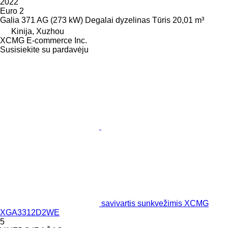
2022
Euro 2
Galia
371 AG (273 kW)
Degalai
dyzelinas
Tūris
20,01 m³
Kinija, Xuzhou
XCMG E-commerce Inc.
Susisiekite su pardavėju
savivartis sunkvežimis XCMG
XGA3312D2WE
5