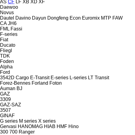
AS
CF
LF
XB
XD
XF
Daewoo
Novus
Dautel
Davino
Dayun
Dongfeng
Econ
Euromix MTP
FAW
CA
JH6
FML
Fassi
F-series
Fiat
Ducato
Fliegl
TDK
Foden
Alpha
Ford
3542D
Cargo
E-Transit
E-series
L-series
LT
Transit
Forez-Bennes
Forland
Foton
Auman
BJ
GAZ
3309
GAZ-SAZ
3507
GINAF
G series
M series
X series
Gervasi
HANOMAG
HIAB
HMF
Hino
300
700
Ranger