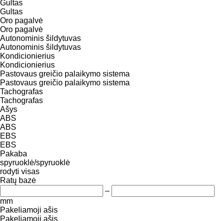
Gultas
Gultas
Oro pagalvė
Oro pagalvė
Autonominis šildytuvas
Autonominis šildytuvas
Kondicionierius
Kondicionierius
Pastovaus greičio palaikymo sistema
Pastovaus greičio palaikymo sistema
Tachografas
Tachografas
Ašys
ABS
ABS
EBS
EBS
Pakaba
spyruoklė/spyruoklė
rodyti visas
Ratų bazė
–
mm
Pakeliamoji ašis
Pakeliamoji ašis