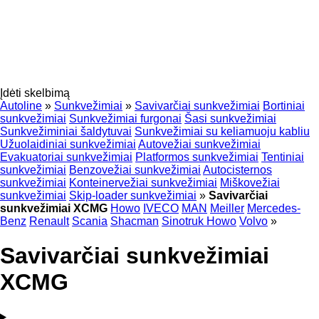
Įdėti skelbimą
Autoline
»
Sunkvežimiai
»
Savivarčiai sunkvežimiai
Bortiniai
sunkvežimiai
Sunkvežimiai furgonai
Šasi sunkvežimiai
Sunkvežiminiai šaldytuvai
Sunkvežimiai su keliamuoju kabliu
Užuolaidiniai sunkvežimiai
Autovežiai sunkvežimiai
Evakuatoriai sunkvežimiai
Platformos sunkvežimiai
Tentiniai
sunkvežimiai
Benzovežiai sunkvežimiai
Autocisternos
sunkvežimiai
Konteinervežiai sunkvežimiai
Miškovežiai
sunkvežimiai
Skip-loader sunkvežimiai
»
Savivarčiai
sunkvežimiai XCMG
Howo
IVECO
MAN
Meiller
Mercedes-
Benz
Renault
Scania
Shacman
Sinotruk Howo
Volvo
»
Savivarčiai sunkvežimiai
XCMG