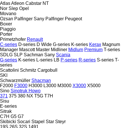
Atlas
Atleon
Cabstar
NT
Nor Slep
Opel
Movano
Ozsan
Palfinger Sany
Palfinger
Peugeot
Boxer
Piaggio
Porter
Primetzhofer
Renault
C-series
D-series
D Wide
G-series
K-series
Kerax
Magnum
Manager
Mascott
Master
Midliner
Midlum
Premium
T-series
SDLG
SLP
Sachman
Sany
Scania
G-series
K-series
L-series
LB
P-series
R-series
S-series
T-
series
Scattolini
Schmitz Cargobull
SKI
Schwarzmüller
Shacman
F2000
F3000
H3000
L3000
M3000
X3000
X5000
Sino
Sinotruk Howo
371
375
380
NX
T5G
T7H
Sisu
E-series
Sitrak
C7H
G5
G7
Skibicki
Socari
Stapel
Star
Steyr
19S
26S
32S
1491