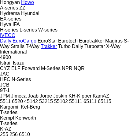
Hongyan
Howo
A-series
ZZ
Hydrema
Hyundai
EX-series
Hyva
IFA
H-series
L-series
W-series
IVECO
Daily
EuroCargo
EuroStar
Eurotech
Eurotrakker
Magirus
S-
Way
Stralis
T-Way
Trakker
Turbo Daily
Turbostar
X-Way
International
4900
Istrail
Isuzu
CYZ
ELF
Forward
M-Series
NPR
NQR
JAC
HFC
N-Series
JCB
9T-1
JPM
Jimeca
Joab
Jorpe
Joskin
KH-Kipper
KamAZ
5511
6520
45142
53215
55102
55111
65111
65115
Kargomil
Kel-Berg
T-series
Kempf
Kenworth
T-series
KrAZ
255
256
6510