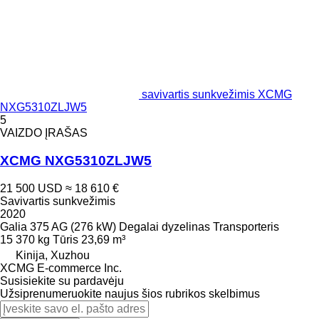
savivartis sunkvežimis XCMG
NXG5310ZLJW5
5
VAIZDO ĮRAŠAS
XCMG NXG5310ZLJW5
21 500 USD
≈ 18 610 €
Savivartis sunkvežimis
2020
Galia
375 AG (276 kW)
Degalai
dyzelinas
Transporteris
15 370 kg
Tūris
23,69 m³
Kinija, Xuzhou
XCMG E-commerce Inc.
Susisiekite su pardavėju
Užsiprenumeruokite naujus šios rubrikos skelbimus