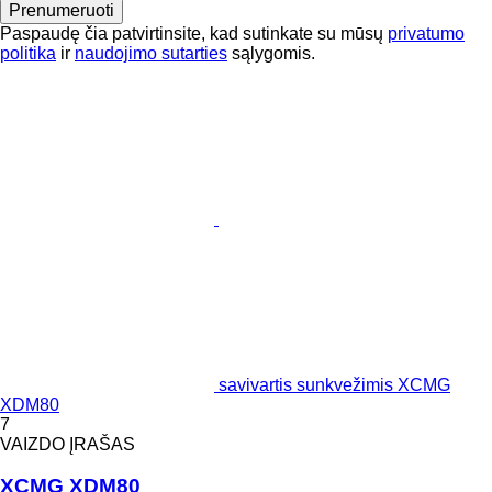
Prenumeruoti
Paspaudę čia patvirtinsite, kad sutinkate su mūsų
privatumo
politika
ir
naudojimo sutarties
sąlygomis.
savivartis sunkvežimis XCMG
XDM80
7
VAIZDO ĮRAŠAS
XCMG XDM80