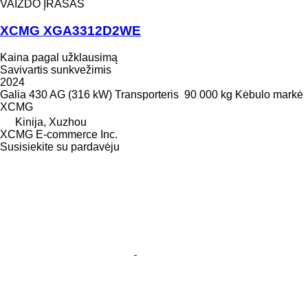
VAIZDO ĮRAŠAS
XCMG XGA3312D2WE
Kaina pagal užklausimą
Savivartis sunkvežimis
2024
Galia
430 AG (316 kW)
Transporteris
90 000 kg
Kėbulo markė
XCMG
Kinija, Xuzhou
XCMG E-commerce Inc.
Susisiekite su pardavėju