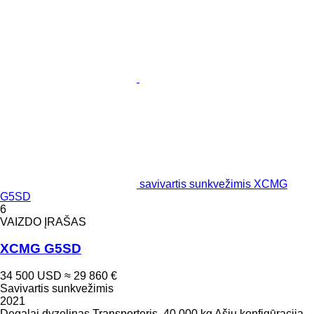
savivartis sunkvežimis XCMG
G5SD
6
VAIZDO ĮRAŠAS
XCMG G5SD
34 500 USD
≈ 29 860 €
Savivartis sunkvežimis
2021
Degalai
dyzelinas
Transporteris
40 000 kg
Ašių konfigūracija