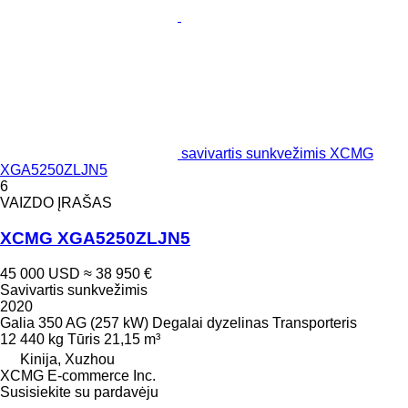
savivartis sunkvežimis XCMG
XGA5250ZLJN5
6
VAIZDO ĮRAŠAS
XCMG XGA5250ZLJN5
45 000 USD
≈ 38 950 €
Savivartis sunkvežimis
2020
Galia
350 AG (257 kW)
Degalai
dyzelinas
Transporteris
12 440 kg
Tūris
21,15 m³
Kinija, Xuzhou
XCMG E-commerce Inc.
Susisiekite su pardavėju