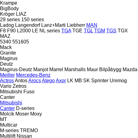
Krampe
BigBody
Kröger
LIAZ
29 series
150 series
Ladog
Langendorf
Lanz+Marti
Liebherr
MAN
F8
F90
L2000
LE
NL series
TGA
TGE
TGL
TGM
TGS
TGX
MAZ
5340
551605
Mack
Granite
Magirus
Deutz
Magirus-Deutz
Manjot
Marrel
Marshalls
Maur Bilpåbygg
Mazda
Meiller
Mercedes-Benz
Actros
Antos
Arocs
Atego
Axor
LK
MB
SK
Sprinter
Unimog
Vario
Zetros
Mitsubishi Fuso
Canter
Mitsubishi
Canter
D-series
Molcik
Moser
Moxy
MT
Multicar
M-series
TREMO
Multilift
Nissan