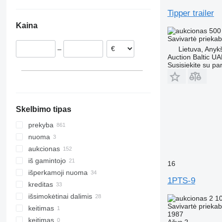
Danija
Kinija
Ukraina
Tipper trailer
Nyderlandai
Uzbekija
Čilė
Kaina
Norvegija
Argentina
500
Savivartė prieka
Švedija
Kolumbija
Lietuva, Anykš
–
Austrija
Auction Baltic U
Suomija
Susisiekite su pa
rodyti visas
Skelbimo tipas
prekyba
nuoma
aukcionas
iš gamintojo
16
išperkamoji nuoma
1PTS-9
kreditas
išsimokėtinai dalimis
2 1
Savivartė prieka
keitimas
1987
keitimas
Ašys
2