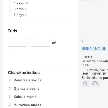
4 ašys
5 ašys
6 ašys
Tūris
8
–
m³
BRENTEX Sk 
5 100 €
Savivartė prieka
2000
Lietuva, Šniūr
Charakteristikos
UAB "LOPARUS"
Susisiekite su pa
Bendrasis svoris
Grynasis svoris
Kėbulo markė
Iškrovimo būdas