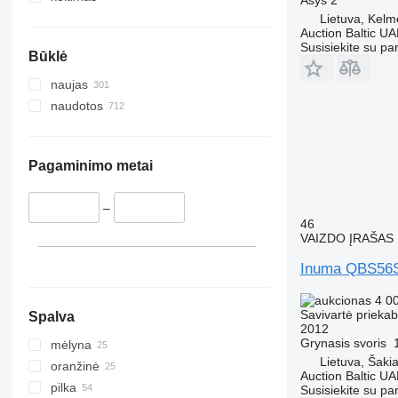
Lietuva, Kelm
Auction Baltic U
Susisiekite su pa
Būklė
naujas
naudotos
Pagaminimo metai
–
46
VAIZDO ĮRAŠAS
Inuma QBS5
4 0
Savivartė prieka
Spalva
2012
Grynasis svoris
mėlyna
Lietuva, Šakia
oranžinė
Auction Baltic U
pilka
Susisiekite su pa