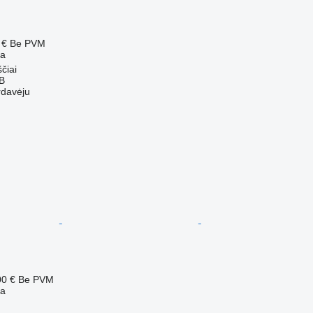
 €
Be PVM
ba
čiai
AB
rdavėju
00 €
Be PVM
ba