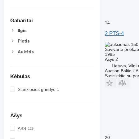
Gabaritai
14
Ilgis
2 PTS-4
Plotis
150
Savivartė prieka
Aukštis
1985
Ašys
2
Lietuva, Vilni
Auction Baltic U
Susisiekite su pa
Kėbulas
Slankiosios grindys
Ašys
ABS
20