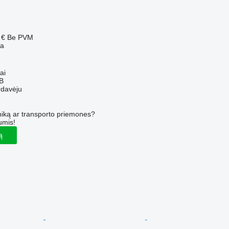
 €
Be PVM
ba
ai
AB
rdavėju
iką ar transporto priemones?
umis!
ą