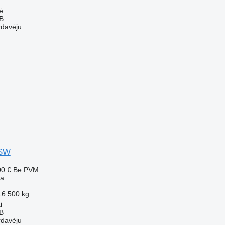
ė
AB
rdavėju
6SW
00 €
Be PVM
ba
16 500 kg
i
AB
rdavėju