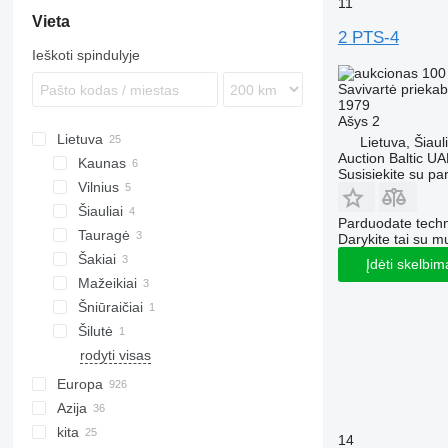
11
T700
Vieta
2 PTS-4
T701 HP
Ieškoti spindulyje
T780
100
T900
Savivartė prieka
1979
Ašys
2
Lietuva
Lietuva, Šiauli
Auction Baltic U
Kaunas
Susisiekite su pa
Vilnius
Šiauliai
Parduodate techn
Tauragė
Darykite tai su m
Šakiai
Įdėti skelbim
Mažeikiai
Šniūraičiai
Šilutė
rodyti visas
Europa
Azija
Vokietija
kita
Lenkija
Turkija
14