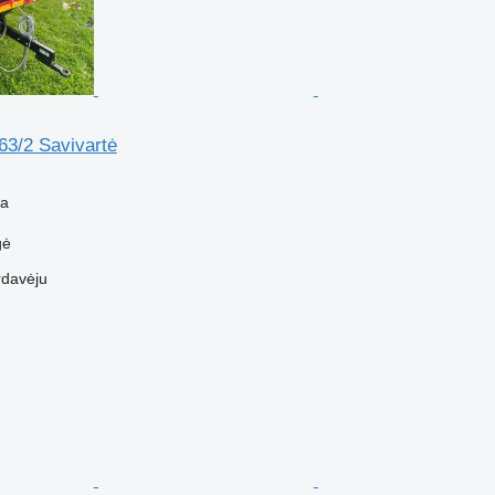
63/2 Savivartė
ba
gė
rdavėju