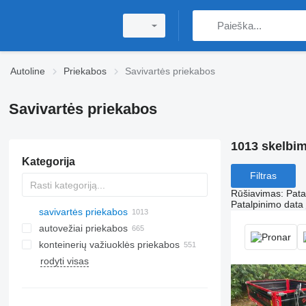
Autoline
Priekabos
Savivartės priekabos
Savivartės priekabos
1013 skelbi
Kategorija
Filtras
Rūšiavimas
:
Pata
Patalpinimo data
savivartės priekabos
autovežiai priekabos
konteinerių važiuoklės priekabos
rodyti visas