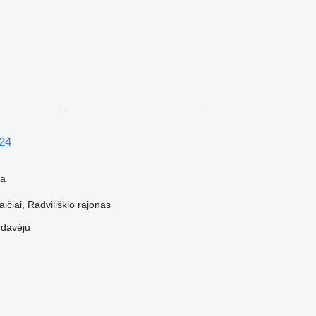
24
ba
aičiai, Radviliškio rajonas
rdavėju