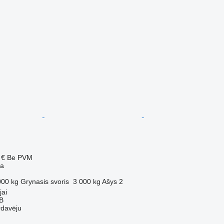
 €
Be PVM
ba
000 kg
Grynasis svoris
3 000 kg
Ašys
2
jai
AB
rdavėju