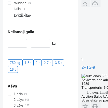
raudona
žalia
rodyti visas
Keliamoji galia
–
kg
9
750 kg
1.5 t
2 t
2.7 t
3.5 t
2PTS-9
18 t
600
Savivartė prieka
1989
Ašys
Transporteris
9 
Lietuva, Lazdi
1 ašis
Auction Baltic U
2 ašys
Susisiekite su pa
3 ašys