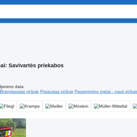
mai:
Savivartės priekabos
lpinimo data
Brangiausias viršuje
Pigiausias viršuje
Pagaminimo metai - nauji viršuj