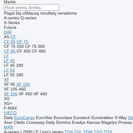
Markė
Pagal šią užklausą rezultatų neradome
A-series
Q-series
X-Series
Futura
DAF
AS
CF
CF 65
CF 75
CF 75 250
CF 75 360
CF 85
CF 450
CF 460
LF
LF 45
LF 45 180
LF 55
LF 55 180
XF
XF 95
XF 105
XF 105 460
XF 106
XF 450
XF 460
XG
XG+
F-MAX
IVECO
Daily
EuroCargo
EuroStar
Euroclass
Eurotech
Eurotrakker
S-Way
Str
Axer
Citelis
Crossway
Daily
Domino
Evadys
Karosa
Magelys
Proway
MAN
A-series
L2000
LE
Lion's series
TGA
TGL
TGM
TGS
TGX