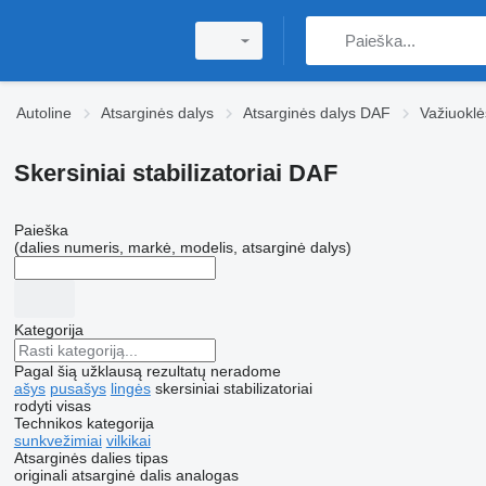
Autoline
Atsarginės dalys
Atsarginės dalys DAF
Važiuokl
Skersiniai stabilizatoriai DAF
Paieška
(dalies numeris, markė, modelis, atsarginė dalys)
Kategorija
Pagal šią užklausą rezultatų neradome
ašys
pusašys
lingės
skersiniai stabilizatoriai
rodyti visas
Technikos kategorija
sunkvežimiai
vilkikai
Atsarginės dalies tipas
originali atsarginė dalis
analogas