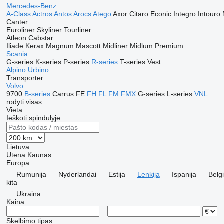
Mercedes-Benz
A-Class
Actros
Antos
Arocs
Atego
Axor
Citaro
Econic
Integro
Intouro
Canter
Euroliner
Skyliner
Tourliner
Atleon
Cabstar
Iliade
Kerax
Magnum
Mascott
Midliner
Midlum
Premium
Scania
G-series
K-series
P-series
R-series
T-series
Vest
Alpino
Urbino
Transporter
Volvo
9700
B-series
Carrus
FE
FH
FL
FM
FMX
G-series
L-series
VNL
rodyti visas
Vieta
Ieškoti spindulyje
Lietuva
Utena
Kaunas
Europa
Rumunija
Nyderlandai
Estija
Lenkija
Ispanija
Belgi
kita
Ukraina
Kaina
–
Skelbimo tipas