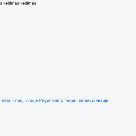
is
keitimas
keitimas
etai - nauji viršuje
Pagaminimo metai - seniausi viršuje