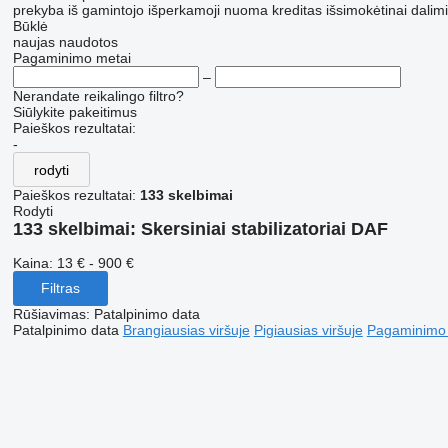
prekyba
iš gamintojo
išperkamoji nuoma
kreditas
išsimokėtinai dalim
Būklė
naujas
naudotos
Pagaminimo metai
–
Nerandate reikalingo filtro?
Siūlykite pakeitimus
Paieškos rezultatai:
-
rodyti
Paieškos rezultatai:
133 skelbimai
Rodyti
133 skelbimai:
Skersiniai stabilizatoriai DAF
Kaina:
13 € - 900 €
Filtras
Rūšiavimas
:
Patalpinimo data
Patalpinimo data
Brangiausias viršuje
Pigiausias viršuje
Pagaminimo m