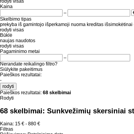
rodyti visas
Kaina
–
Skelbimo tipas
prekyba
iš gamintojo
išperkamoji nuoma
kreditas
išsimokėtinai
rodyti visas
Būklė
naujas
naudotos
rodyti visas
Pagaminimo metai
–
Nerandate reikalingo filtro?
Siūlykite pakeitimus
Paieškos rezultatai:
-
rodyti
Paieškos rezultatai:
68 skelbimai
Rodyti
68 skelbimai:
Sunkvežimių skersiniai st
Kaina:
15 € - 880 €
Filtras