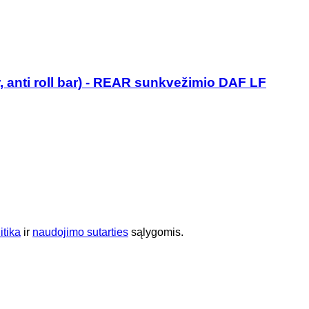
r, anti roll bar) - REAR sunkvežimio DAF LF
itika
ir
naudojimo sutarties
sąlygomis.