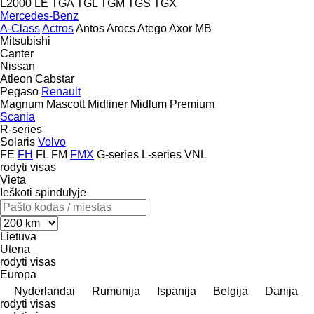
L2000
LE
TGA
TGL
TGM
TGS
TGX
Mercedes-Benz
A-Class
Actros
Antos
Arocs
Atego
Axor
MB
Mitsubishi
Canter
Nissan
Atleon
Cabstar
Pegaso
Renault
Magnum
Mascott
Midliner
Midlum
Premium
Scania
R-series
Solaris
Volvo
FE
FH
FL
FM
FMX
G-series
L-series
VNL
rodyti visas
Vieta
Ieškoti spindulyje
Lietuva
Utena
rodyti visas
Europa
Nyderlandai
Rumunija
Ispanija
Belgija
Danija
rodyti visas