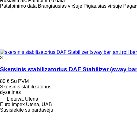
Rūšiavimas
:
Patalpinimo data
Patalpinimo data
Brangiausias viršuje
Pigiausias viršuje
Pagami
3
Skersinis stabilizatorius DAF Stabilizer (sway ba
80 €
Su PVM
Skersinis stabilizatorius
dyzelinas
Lietuva, Utena
Euro Impex Utena, UAB
Susisiekite su pardavėju