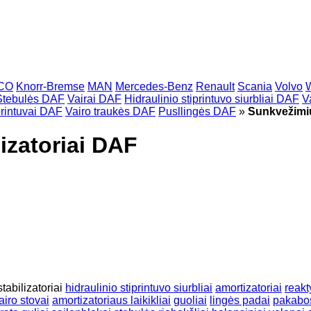
CO
Knorr-Bremse
MAN
Mercedes-Benz
Renault
Scania
Volvo
Stebulės DAF
Vairai DAF
Hidraulinio stiprintuvo siurbliai DAF
V
printuvai DAF
Vairo traukės DAF
Pusllingės DAF
»
Sunkvežimių 
izatoriai DAF
stabilizatoriai
hidraulinio stiprintuvo siurbliai
amortizatoriai
reakt
airo stovai
amortizatoriaus laikikliai
guoliai
lingės padai
pakabos