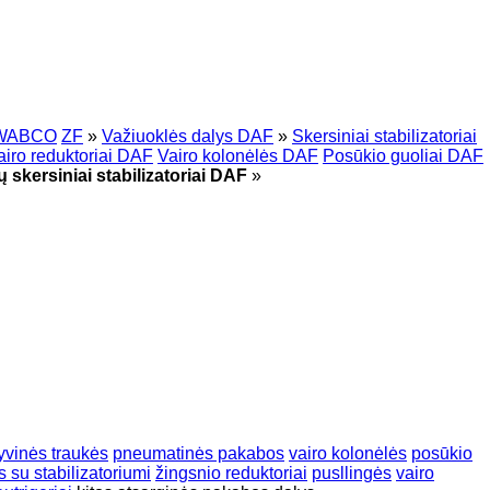
WABCO
ZF
»
Važiuoklės dalys DAF
»
Skersiniai stabilizatoriai
airo reduktoriai DAF
Vairo kolonėlės DAF
Posūkio guoliai DAF
skersiniai stabilizatoriai DAF
»
yvinės traukės
pneumatinės pakabos
vairo kolonėlės
posūkio
 su stabilizatoriumi
žingsnio reduktoriai
pusllingės
vairo