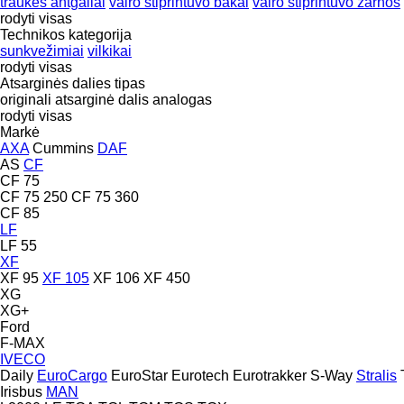
traukės antgaliai
vairo stiprintuvo bakai
vairo stiprintuvo žarnos
rodyti visas
Technikos kategorija
sunkvežimiai
vilkikai
rodyti visas
Atsarginės dalies tipas
originali atsarginė dalis
analogas
rodyti visas
Markė
AXA
Cummins
DAF
AS
CF
CF 75
CF 75 250
CF 75 360
CF 85
LF
LF 55
XF
XF 95
XF 105
XF 106
XF 450
XG
XG+
Ford
F-MAX
IVECO
Daily
EuroCargo
EuroStar
Eurotech
Eurotrakker
S-Way
Stralis
Irisbus
MAN