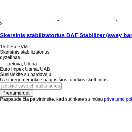
3
Skersinis stabilizatorius DAF Stabilizer (sway ba
15 €
Su PVM
Skersinis stabilizatorius
dyzelinas
Lietuva, Utena
Euro Impex Utena, UAB
Susisiekite su pardavėju
Užsiprenumeruokite naujus šios rubrikos skelbimus
Prenumeruoti
Paspaudę čia patvirtinsite, kad sutinkate su mūsų
privatumo pol