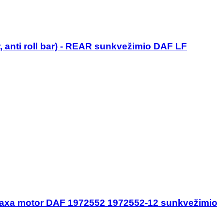
r, anti roll bar) - REAR sunkvežimio DAF LF
are axa motor DAF 1972552 1972552-12 sunkvežimi