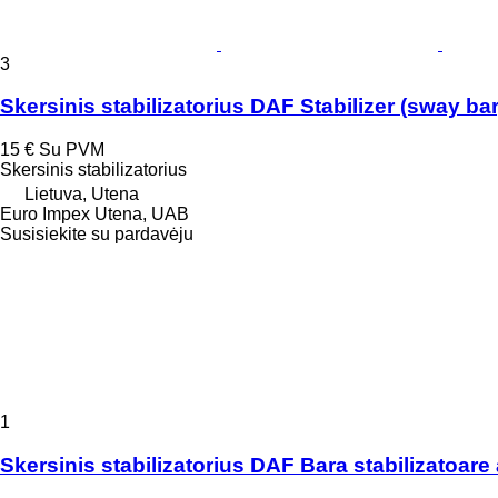
3
Skersinis stabilizatorius DAF Stabilizer (sway ba
15 €
Su PVM
Skersinis stabilizatorius
Lietuva, Utena
Euro Impex Utena, UAB
Susisiekite su pardavėju
1
Skersinis stabilizatorius DAF Bara stabilizato