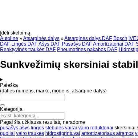
Įdėti skelbimą
Autoline
»
Atsarginės dalys
»
Atsarginės dalys DAF
Bosch
IVE
DAF
Lingės DAF
Ašys DAF
Pusašys DAF
Amortizatoriai DAF
Reaktyvinės traukės DAF
Pneumatinės pakabos DAF
Hidrosti
Sunkvežimių skersiniai stabil
Paieška
(dalies numeris, markė, modelis, atsarginė dalys)
Kategorija
Pagal šią užklausą rezultatų neradome
pusašys
ašys
lingės
stebulės
vairai
vairo reduktoriai
skersiniai 
guoliai
vairo traukės
hidrostiprintuvai
amortizatoriaus atramos
v