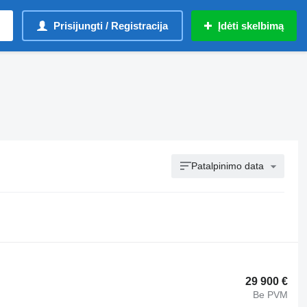
Prisijungti / Registracija
Įdėti skelbimą
Patalpinimo data
29 900 €
Be PVM