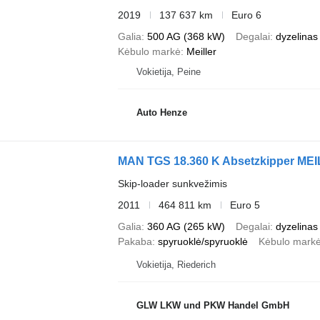
2019
137 637 km
Euro 6
Galia
500 AG (368 kW)
Degalai
dyzelinas
Kėbulo markė
Meiller
Vokietija, Peine
Auto Henze
MAN TGS 18.360 K Absetzkipper ME
Skip-loader sunkvežimis
2011
464 811 km
Euro 5
Galia
360 AG (265 kW)
Degalai
dyzelinas
Pakaba
spyruoklė/spyruoklė
Kėbulo mark
Vokietija, Riederich
GLW LKW und PKW Handel GmbH