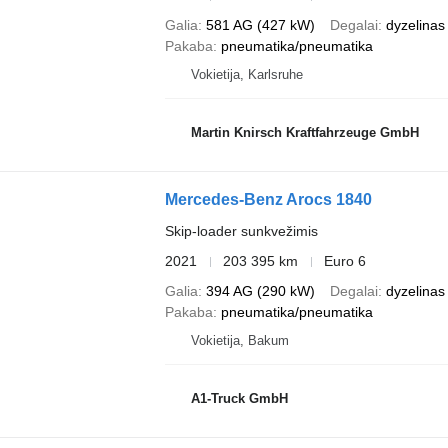
Galia
581 AG (427 kW)
Degalai
dyzelinas
Pakaba
pneumatika/pneumatika
Vokietija, Karlsruhe
Martin Knirsch Kraftfahrzeuge GmbH
Mercedes-Benz Arocs 1840
Skip-loader sunkvežimis
2021
203 395 km
Euro 6
Galia
394 AG (290 kW)
Degalai
dyzelinas
Pakaba
pneumatika/pneumatika
Vokietija, Bakum
A1-Truck GmbH