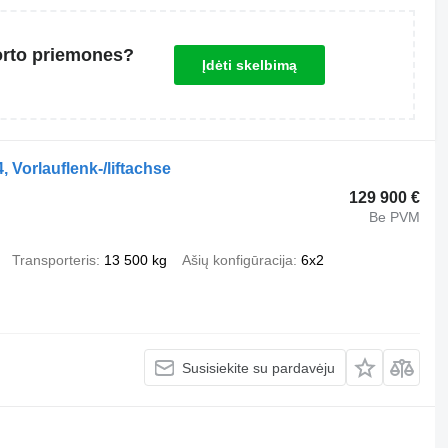
orto priemones?
Įdėti skelbimą
 Vorlauflenk-/liftachse
129 900 €
Be PVM
Transporteris
13 500 kg
Ašių konfigūracija
6x2
Susisiekite su pardavėju