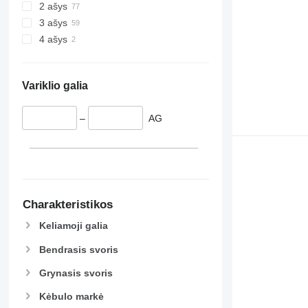
2 ašys
3 ašys
4 ašys
Variklio galia
–
AG
Charakteristikos
Keliamoji galia
Bendrasis svoris
Grynasis svoris
Kėbulo markė