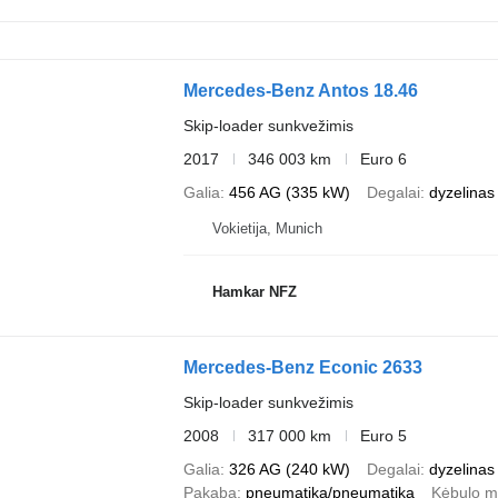
Mercedes-Benz Antos 18.46
Skip-loader sunkvežimis
2017
346 003 km
Euro 6
Galia
456 AG (335 kW)
Degalai
dyzelinas
Vokietija, Munich
Hamkar NFZ
Mercedes-Benz Econic 2633
Skip-loader sunkvežimis
2008
317 000 km
Euro 5
Galia
326 AG (240 kW)
Degalai
dyzelinas
Pakaba
pneumatika/pneumatika
Kėbulo m