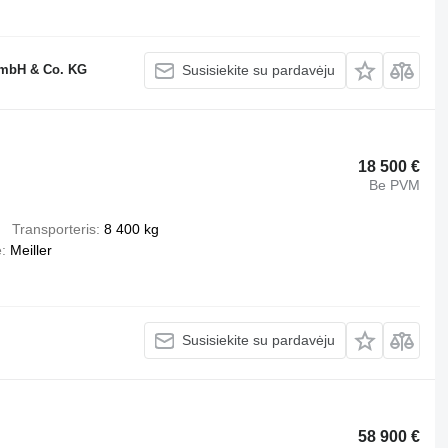
GmbH & Co. KG
Susisiekite su pardavėju
18 500 €
Be PVM
Transporteris
8 400 kg
ė
Meiller
Susisiekite su pardavėju
58 900 €