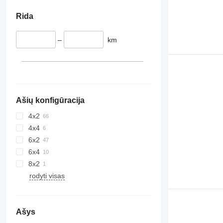
Rida
–
km
Ašių konfigūracija
4x2
4x4
6x2
6x4
8x2
rodyti visas
Ašys