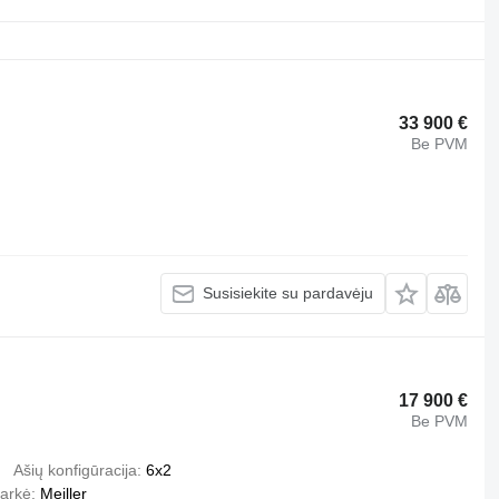
33 900 €
Be PVM
Susisiekite su pardavėju
17 900 €
Be PVM
Ašių konfigūracija
6x2
arkė
Meiller