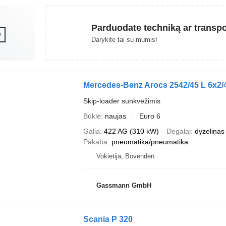
Parduodate techniką ar transp
Darykite tai su mumis!
Mercedes-Benz Arocs 2542/45 L 6x2/4,
Skip-loader sunkvežimis
Būklė
naujas
Euro 6
Galia
422 AG (310 kW)
Degalai
dyzelinas
Pakaba
pneumatika/pneumatika
Vokietija, Bovenden
Gassmann GmbH
Scania P 320