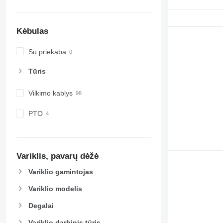
Kėbulas
Su priekaba
Tūris
Vilkimo kablys
PTO
Variklis, pavarų dėžė
Variklio gamintojas
Variklio modelis
Degalai
Variklio darbinis tūris