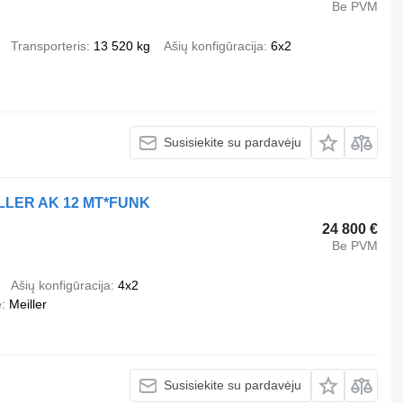
Be PVM
Transporteris
13 520 kg
Ašių konfigūracija
6x2
Susisiekite su pardavėju
ILLER AK 12 MT*FUNK
24 800 €
Be PVM
Ašių konfigūracija
4x2
ė
Meiller
Susisiekite su pardavėju