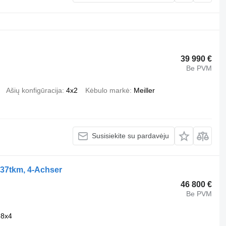
39 990 €
Be PVM
Ašių konfigūracija
4x2
Kėbulo markė
Meiller
Susisiekite su pardavėju
 37tkm, 4-Achser
46 800 €
Be PVM
8x4