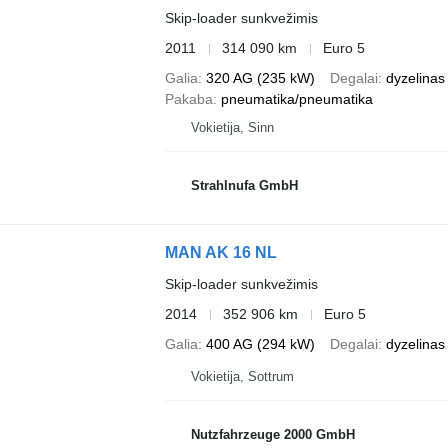
Skip-loader sunkvežimis
2011
314 090 km
Euro 5
Galia
320 AG (235 kW)
Degalai
dyzelinas
Pakaba
pneumatika/pneumatika
Vokietija, Sinn
Strahlnufa GmbH
MAN AK 16 NL
Skip-loader sunkvežimis
2014
352 906 km
Euro 5
Galia
400 AG (294 kW)
Degalai
dyzelinas
Vokietija, Sottrum
Nutzfahrzeuge 2000 GmbH