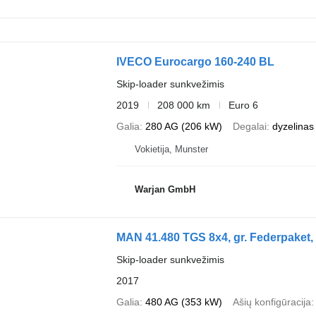
IVECO Eurocargo 160-240 BL
Skip-loader sunkvežimis
2019
208 000 km
Euro 6
Galia
280 AG (206 kW)
Degalai
dyzelinas
Vokietija, Munster
Warjan GmbH
MAN 41.480 TGS 8x4, gr. Federpaket,
Skip-loader sunkvežimis
2017
Galia
480 AG (353 kW)
Ašių konfigūracija