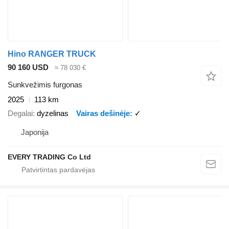
Hino RANGER TRUCK
90 160 USD
≈ 78 030 €
Sunkvežimis furgonas
2025
113 km
Degalai
dyzelinas
Vairas dešinėje
✓
Japonija
EVERY TRADING Co Ltd