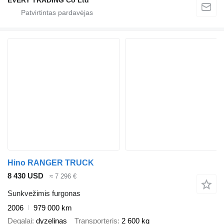
EVERY TRADING Co Ltd
Hino RANGER TRUCK
8 430 USD
≈ 7 296 €
Sunkvežimis furgonas
2006
979 000 km
Degalai
dyzelinas
Transporteris
2 600 kg