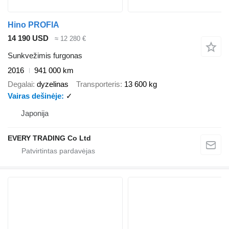
Hino PROFIA
14 190 USD
≈ 12 280 €
Sunkvežimis furgonas
2016
941 000 km
Degalai
dyzelinas
Transporteris
13 600 kg
Vairas dešinėje
✓
Japonija
EVERY TRADING Co Ltd