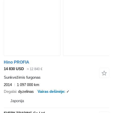
Hino PROFIA
14 830 USD
≈ 12 840 €
Sunkvežimis furgonas
2014
1 097 000 km
Degalai
dyzelinas
Vairas dešinėje
✓
Japonija