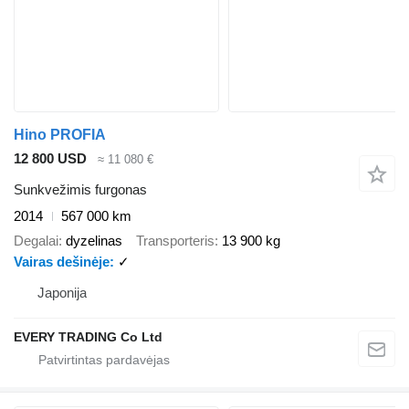
Hino PROFIA
12 800 USD
≈ 11 080 €
Sunkvežimis furgonas
2014
567 000 km
Degalai
dyzelinas
Transporteris
13 900 kg
Vairas dešinėje
✓
Japonija
EVERY TRADING Co Ltd