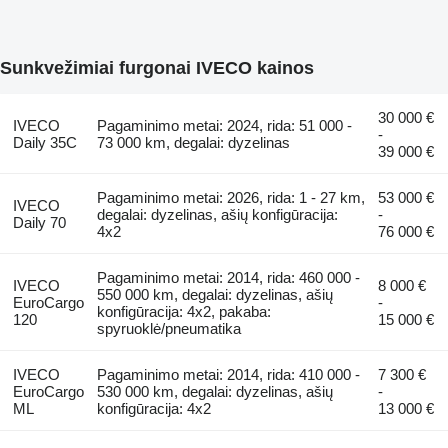
Sunkvežimiai furgonai IVECO kainos
30 000 €
IVECO
Pagaminimo metai: 2024, rida: 51 000 -
-
Daily 35C
73 000 km, degalai: dyzelinas
39 000 €
Pagaminimo metai: 2026, rida: 1 - 27 km,
53 000 €
IVECO
degalai: dyzelinas, ašių konfigūracija:
-
Daily 70
4x2
76 000 €
Pagaminimo metai: 2014, rida: 460 000 -
IVECO
8 000 €
550 000 km, degalai: dyzelinas, ašių
EuroCargo
-
konfigūracija: 4x2, pakaba:
120
15 000 €
spyruoklė/pneumatika
IVECO
Pagaminimo metai: 2014, rida: 410 000 -
7 300 €
EuroCargo
530 000 km, degalai: dyzelinas, ašių
-
ML
konfigūracija: 4x2
13 000 €