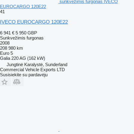
sunkvežimis furgonas IVECO
EUROCARGO 120E22
41
IVECO EUROCARGO 120E22
6 941 €
5 950 GBP
Sunkvežimis furgonas
2008
208 980 km
Euro 5
Galia
220 AG (162 kW)
Jungtinė Karalystė, Sunderland
Commercial Vehicle Exports LTD
Susisiekite su pardavėju