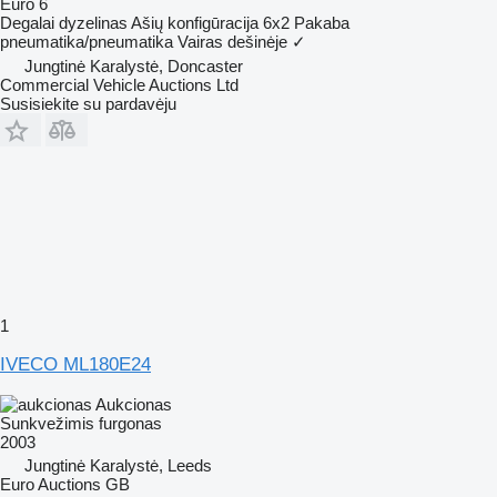
Euro 6
Degalai
dyzelinas
Ašių konfigūracija
6x2
Pakaba
pneumatika/pneumatika
Vairas dešinėje
✓
Jungtinė Karalystė, Doncaster
Commercial Vehicle Auctions Ltd
Susisiekite su pardavėju
1
IVECO ML180E24
Aukcionas
Sunkvežimis furgonas
2003
Jungtinė Karalystė, Leeds
Euro Auctions GB