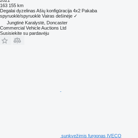
2021
163 155 km
Degalai
dyzelinas
Ašių konfigūracija
4x2
Pakaba
spyruoklė/spyruoklė
Vairas dešinėje
✓
Jungtinė Karalystė, Doncaster
Commercial Vehicle Auctions Ltd
Susisiekite su pardavėju
sunkvežimis furgonas IVECO