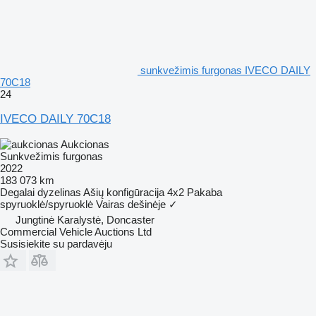
sunkvežimis furgonas IVECO DAILY
70C18
24
IVECO DAILY 70C18
Aukcionas
Sunkvežimis furgonas
2022
183 073 km
Degalai
dyzelinas
Ašių konfigūracija
4x2
Pakaba
spyruoklė/spyruoklė
Vairas dešinėje
✓
Jungtinė Karalystė, Doncaster
Commercial Vehicle Auctions Ltd
Susisiekite su pardavėju