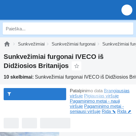
Sunkvežimiai
Sunkvežimiai furgonai
Sunkvežimiai fu
Sunkvežimiai furgonai IVECO iš
Didžiosios Britanijos
10 skelbimai:
Sunkvežimiai furgonai IVECO iš Didžiosios Bri
Patalpinimo data
Brangiausias
viršuje
Pigiausias viršuje
Pagaminimo metai - nauji
viršuje
Pagaminimo metai -
seniausi viršuje
Rida ⬊
Rida ⬈