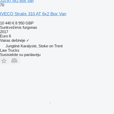
310 AT 6x2 Box Van
70
IVECO Stralis 310 AT 6x2 Box Van
10 440 €
8 950 GBP
Sunkvežimis furgonas
2017
Euro 6
Vairas dešinėje
✓
Jungtinė Karalystė, Stoke on Trent
Law Trucks
Susisiekite su pardavėju