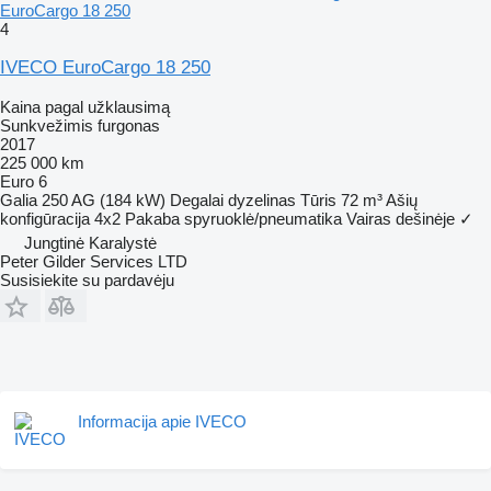
EuroCargo 18 250
4
IVECO EuroCargo 18 250
Kaina pagal užklausimą
Sunkvežimis furgonas
2017
225 000 km
Euro 6
Galia
250 AG (184 kW)
Degalai
dyzelinas
Tūris
72 m³
Ašių
konfigūracija
4x2
Pakaba
spyruoklė/pneumatika
Vairas dešinėje
✓
Jungtinė Karalystė
Peter Gilder Services LTD
Susisiekite su pardavėju
Informacija apie IVECO