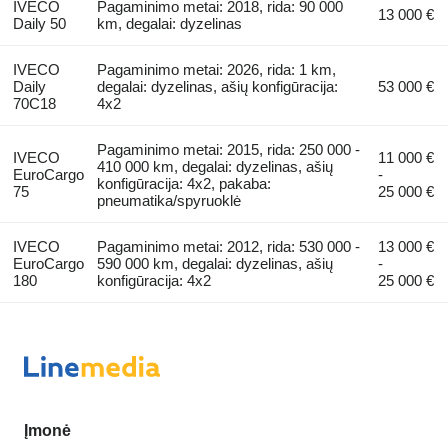
IVECO
Pagaminimo metai: 2018, rida: 90 000
13 000 €
Daily 50
km, degalai: dyzelinas
IVECO
Pagaminimo metai: 2026, rida: 1 km,
Daily
degalai: dyzelinas, ašių konfigūracija:
53 000 €
70C18
4x2
Pagaminimo metai: 2015, rida: 250 000 -
IVECO
11 000 €
410 000 km, degalai: dyzelinas, ašių
EuroCargo
-
konfigūracija: 4x2, pakaba:
75
25 000 €
pneumatika/spyruoklė
IVECO
Pagaminimo metai: 2012, rida: 530 000 -
13 000 €
EuroCargo
590 000 km, degalai: dyzelinas, ašių
-
180
konfigūracija: 4x2
25 000 €
Įmonė