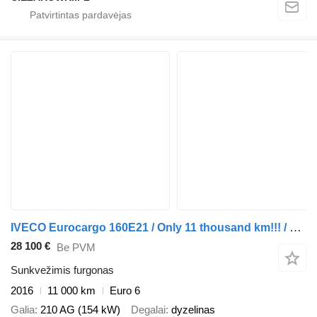
IVECO Eurocargo 160E21 / Only 11 thousand km!!! / Box 18 EPAL
28 100 €
Be PVM
Sunkvežimis furgonas
2016
11 000 km
Euro 6
Galia
210 AG (154 kW)
Degalai
dyzelinas