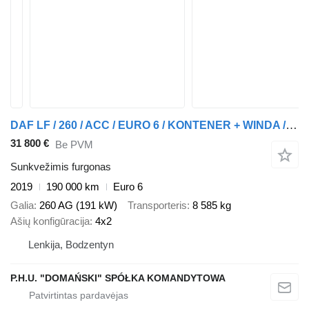
DAF LF / 260 / ACC / EURO 6 / KONTENER + WINDA / 18 PALET / ŁAD. 8 5
31 800 €
Be PVM
Sunkvežimis furgonas
2019
190 000 km
Euro 6
Galia
260 AG (191 kW)
Transporteris
8 585 kg
Ašių konfigūracija
4x2
Lenkija, Bodzentyn
P.H.U. "DOMAŃSKI" SPÓŁKA KOMANDYTOWA