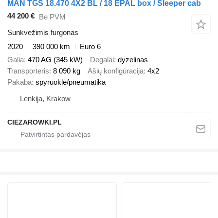
MAN TGS 18.470 4X2 BL / 18 EPAL box / Sleeper cab
44 200 €
Be PVM
Sunkvežimis furgonas
2020
390 000 km
Euro 6
Galia
470 AG (345 kW)
Degalai
dyzelinas
Transporteris
8 090 kg
Ašių konfigūracija
4x2
Pakaba
spyruoklė/pneumatika
Lenkija, Krakow
CIEZAROWKI.PL