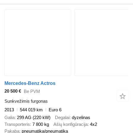
Mercedes-Benz Actros
20 500 €
Be PVM
Sunkvežimis furgonas
2013
544 019 km
Euro 6
Galia
299 AG (220 kW)
Degalai
dyzelinas
Transporteris
7 800 kg
Ašių konfigūracija
4x2
Pakaba
pneumatika/pneumatika