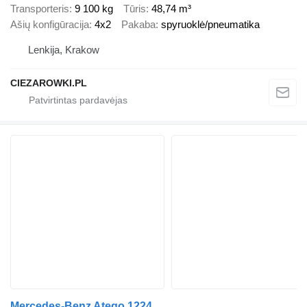
Transporteris
9 100 kg
Tūris
48,74 m³
Ašių konfigūracija
4x2
Pakaba
spyruoklė/pneumatika
Lenkija, Krakow
CIEZAROWKI.PL
Mercedes-Benz Atego 1224