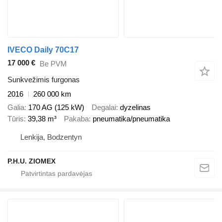
IVECO Daily 70C17
17 000 €
Be PVM
Sunkvežimis furgonas
2016
260 000 km
Galia
170 AG (125 kW)
Degalai
dyzelinas
Tūris
39,38 m³
Pakaba
pneumatika/pneumatika
Lenkija, Bodzentyn
P.H.U. ZIOMEX