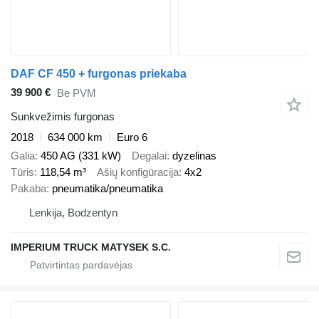
DAF CF 450 + furgonas priekaba
39 900 €
Be PVM
Sunkvežimis furgonas
2018
634 000 km
Euro 6
Galia
450 AG (331 kW)
Degalai
dyzelinas
Tūris
118,54 m³
Ašių konfigūracija
4x2
Pakaba
pneumatika/pneumatika
Lenkija, Bodzentyn
IMPERIUM TRUCK MATYSEK S.C.