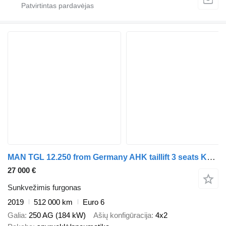
MAN TGL 12.250 from Germany AHK taillift 3 seats KLIMA top1 conditio
27 000 €
Sunkvežimis furgonas
2019
512 000 km
Euro 6
Galia
250 AG (184 kW)
Ašių konfigūracija
4x2