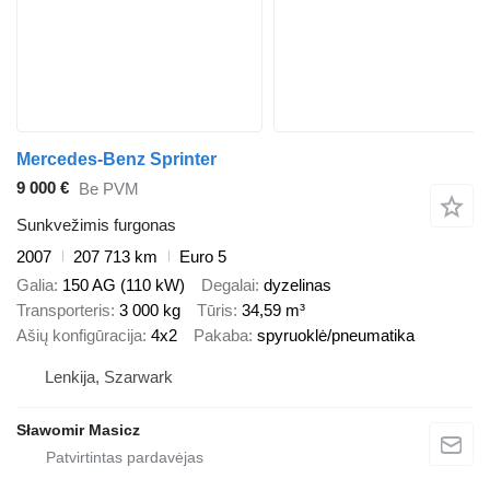
Mercedes-Benz Sprinter
9 000 €
Be PVM
Sunkvežimis furgonas
2007
207 713 km
Euro 5
Galia
150 AG (110 kW)
Degalai
dyzelinas
Transporteris
3 000 kg
Tūris
34,59 m³
Ašių konfigūracija
4x2
Pakaba
spyruoklė/pneumatika
Lenkija, Szarwark
Sławomir Masicz