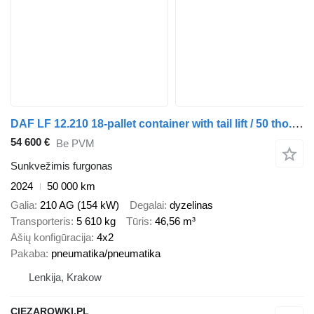
DAF LF 12.210 18-pallet container with tail lift / 50 tho. km / 2024
54 600 €
Be PVM
Sunkvežimis furgonas
2024
50 000 km
Galia
210 AG (154 kW)
Degalai
dyzelinas
Transporteris
5 610 kg
Tūris
46,56 m³
Ašių konfigūracija
4x2
Pakaba
pneumatika/pneumatika
Lenkija, Krakow
CIEZAROWKI.PL