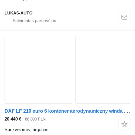
LUKAS-AUTO
DAF LF 210 euro 6 kontener aerodynamiczny winda ,339tys.km 4.5dm³
20 440 €
88 000 PLN
Sunkvežimis furgonas