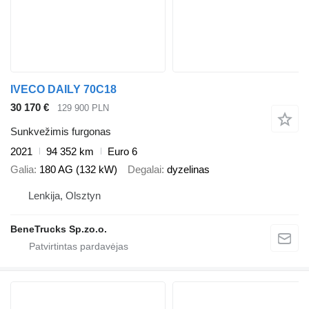
IVECO DAILY 70C18
30 170 €
129 900 PLN
Sunkvežimis furgonas
2021
94 352 km
Euro 6
Galia
180 AG (132 kW)
Degalai
dyzelinas
Lenkija, Olsztyn
BeneTrucks Sp.zo.o.