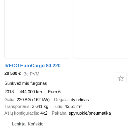
IVECO EuroCargo 80-220
20 500 €
Be PVM
Sunkvežimis furgonas
2018
444 000 km
Euro 6
Galia
220 AG (162 kW)
Degalai
dyzelinas
Transporteris
2 641 kg
Tūris
43,51 m³
Ašių konfigūracija
4x2
Pakaba
spyruoklė/pneumatika
Lenkija, Końskie