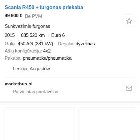
Scania R450 + furgonas priekaba
49 900 €
Be PVM
Sunkvežimis furgonas
2015
685 529 km
Euro 6
Galia
450 AG (331 kW)
Degalai
dyzelinas
Ašių konfigūracija
4x2
Pakaba
pneumatika/pneumatika
Lenkija, Augustów
marketbus.pl