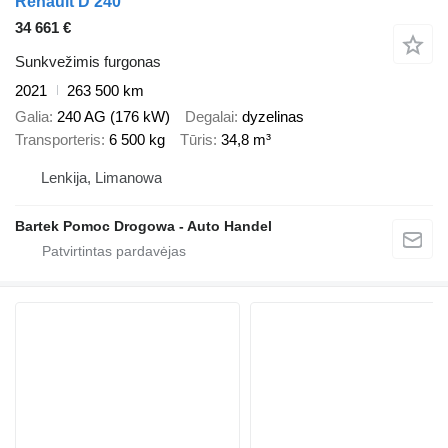
Renault D 240
34 661 €
Sunkvežimis furgonas
2021
263 500 km
Galia
240 AG (176 kW)
Degalai
dyzelinas
Transporteris
6 500 kg
Tūris
34,8 m³
Lenkija, Limanowa
Bartek Pomoc Drogowa - Auto Handel