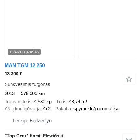
VAIZDO ĮRAŠAS
MAN TGM 12.250
13 300 €
Sunkvežimis furgonas
2013
578 000 km
Transporteris
4 580 kg
Tūris
43,74 m³
Ašių konfigūracija
4x2
Pakaba
spyruoklė/pneumatika
Lenkija, Bodzentyn
"Top Gear" Kamil Plewiński