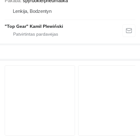
Pakaba
spyruoklė/pneumatika
Lenkija, Bodzentyn
"Top Gear" Kamil Plewiński