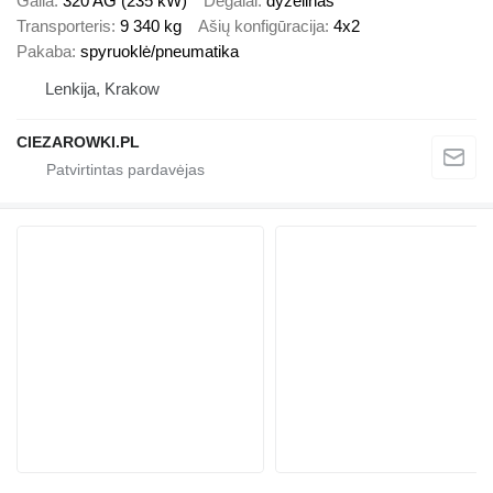
Galia
320 AG (235 kW)
Degalai
dyzelinas
Transporteris
9 340 kg
Ašių konfigūracija
4x2
Pakaba
spyruoklė/pneumatika
Lenkija, Krakow
CIEZAROWKI.PL