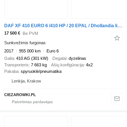
DAF XF 410 EURO 6 /410 HP / 20 EPAL / Dhollandia lift 1500 kg
17 500 €
Be PVM
Sunkvežimis furgonas
2017
955 000 km
Euro 6
Galia
410 AG (301 kW)
Degalai
dyzelinas
Transporteris
7 663 kg
Ašių konfigūracija
4x2
Pakaba
spyruoklė/pneumatika
Lenkija, Krakow
CIEZAROWKI.PL