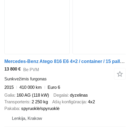
Mercedes-Benz Atego 816 E6 4×2 / container / 15 pallets
13 800 €
Be PVM
Sunkvežimis furgonas
2015
410 000 km
Euro 6
Galia
160 AG (118 kW)
Degalai
dyzelinas
Transporteris
2 250 kg
Ašių konfigūracija
4x2
Pakaba
spyruoklė/spyruoklė
Lenkija, Krakow