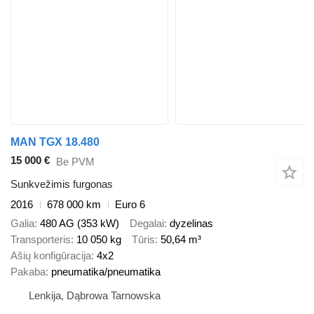
MAN TGX 18.480
15 000 €
Be PVM
Sunkvežimis furgonas
2016
678 000 km
Euro 6
Galia
480 AG (353 kW)
Degalai
dyzelinas
Transporteris
10 050 kg
Tūris
50,64 m³
Ašių konfigūracija
4x2
Pakaba
pneumatika/pneumatika
Lenkija, Dąbrowa Tarnowska