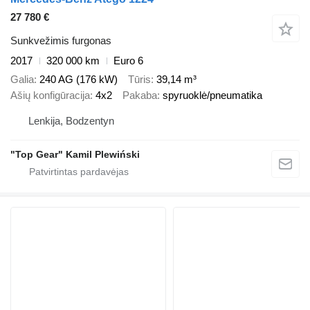
27 780 €
Sunkvežimis furgonas
2017
320 000 km
Euro 6
Galia
240 AG (176 kW)
Tūris
39,14 m³
Ašių konfigūracija
4x2
Pakaba
spyruoklė/pneumatika
Lenkija, Bodzentyn
"Top Gear" Kamil Plewiński