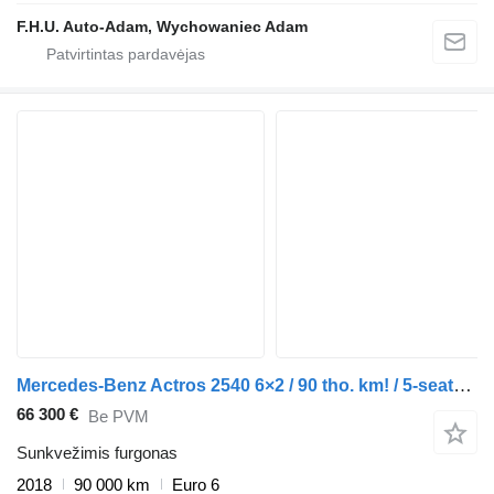
F.H.U. Auto-Adam, Wychowaniec Adam
Mercedes-Benz Actros 2540 6×2 / 90 tho. km! / 5-seater cab! / Box body 18 EPAL
66 300 €
Be PVM
Sunkvežimis furgonas
2018
90 000 km
Euro 6