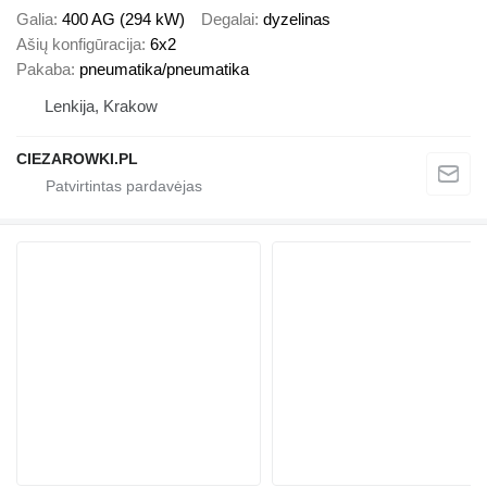
Galia
400 AG (294 kW)
Degalai
dyzelinas
Ašių konfigūracija
6x2
Pakaba
pneumatika/pneumatika
Lenkija, Krakow
CIEZAROWKI.PL