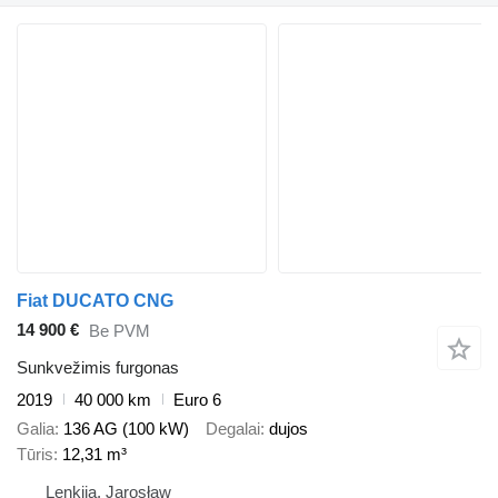
Fiat DUCATO CNG
14 900 €
Be PVM
Sunkvežimis furgonas
2019
40 000 km
Euro 6
Galia
136 AG (100 kW)
Degalai
dujos
Tūris
12,31 m³
Lenkija, Jarosław