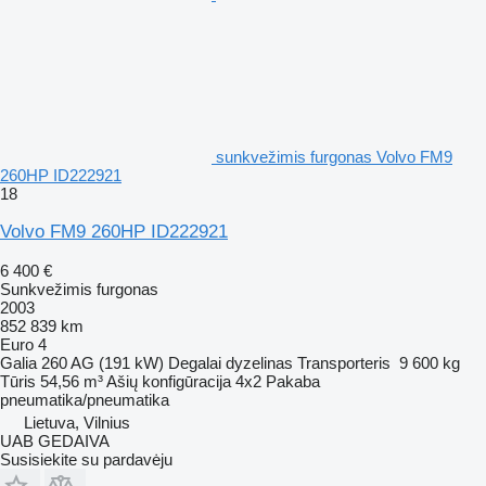
sunkvežimis furgonas Volvo FM9
260HP ID222921
18
Volvo FM9 260HP ID222921
6 400 €
Sunkvežimis furgonas
2003
852 839 km
Euro 4
Galia
260 AG (191 kW)
Degalai
dyzelinas
Transporteris
9 600 kg
Tūris
54,56 m³
Ašių konfigūracija
4x2
Pakaba
pneumatika/pneumatika
Lietuva, Vilnius
UAB GEDAIVA
Susisiekite su pardavėju