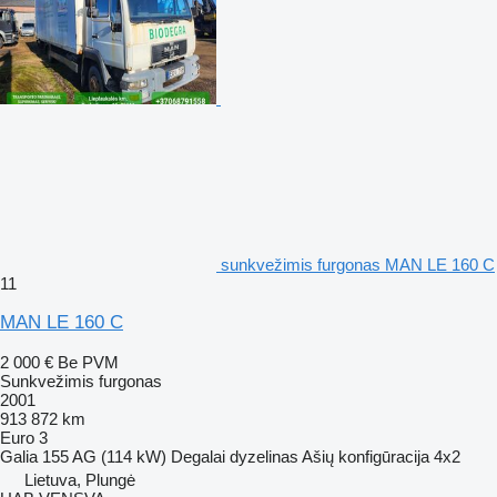
sunkvežimis furgonas MAN LE 160 C
11
MAN LE 160 C
2 000 €
Be PVM
Sunkvežimis furgonas
2001
913 872 km
Euro 3
Galia
155 AG (114 kW)
Degalai
dyzelinas
Ašių konfigūracija
4x2
Lietuva, Plungė