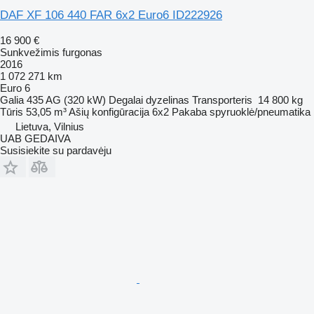
DAF XF 106 440 FAR 6x2 Euro6 ID222926
16 900 €
Sunkvežimis furgonas
2016
1 072 271 km
Euro 6
Galia
435 AG (320 kW)
Degalai
dyzelinas
Transporteris
14 800 kg
Tūris
53,05 m³
Ašių konfigūracija
6x2
Pakaba
spyruoklė/pneumatika
Lietuva, Vilnius
UAB GEDAIVA
Susisiekite su pardavėju