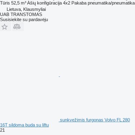
Tūris
52,5 m³
Ašių konfigūracija
4x2
Pakaba
pneumatika/pneumatika
Lietuva, Klausmyliai
UAB TRANSTOMAS
Susisiekite su pardavėju
sunkvežimis furgonas Volvo FL 280
16T sildoma buda su liftu
21