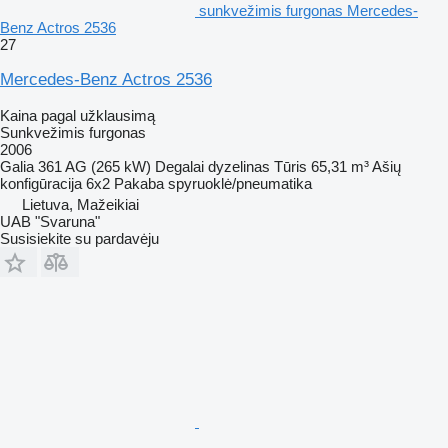
sunkvežimis furgonas Mercedes-
Benz Actros 2536
27
Mercedes-Benz Actros 2536
Kaina pagal užklausimą
Sunkvežimis furgonas
2006
Galia
361 AG (265 kW)
Degalai
dyzelinas
Tūris
65,31 m³
Ašių
konfigūracija
6x2
Pakaba
spyruoklė/pneumatika
Lietuva, Mažeikiai
UAB "Svaruna"
Susisiekite su pardavėju