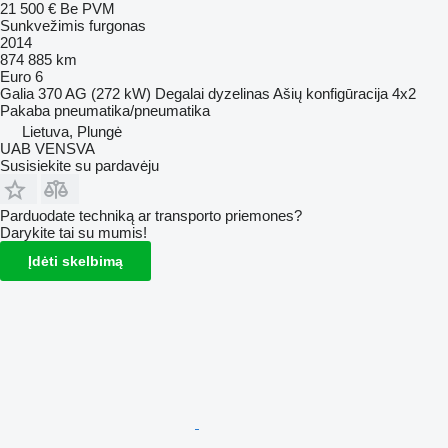
21 500 €
Be PVM
Sunkvežimis furgonas
2014
874 885 km
Euro 6
Galia
370 AG (272 kW)
Degalai
dyzelinas
Ašių konfigūracija
4x2
Pakaba
pneumatika/pneumatika
Lietuva, Plungė
UAB VENSVA
Susisiekite su pardavėju
Parduodate techniką ar transporto priemones?
Darykite tai su mumis!
Įdėti skelbimą