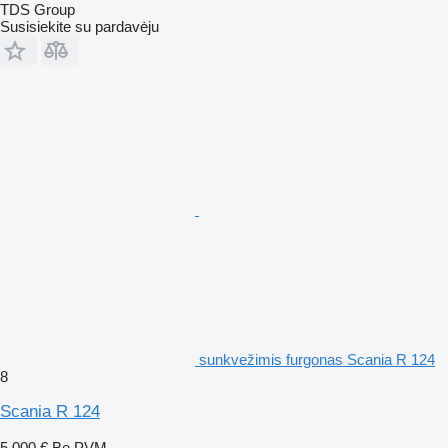
TDS Group
Susisiekite su pardavėju
sunkvežimis furgonas Scania R 124
8
Scania R 124
5 000 €
Be PVM