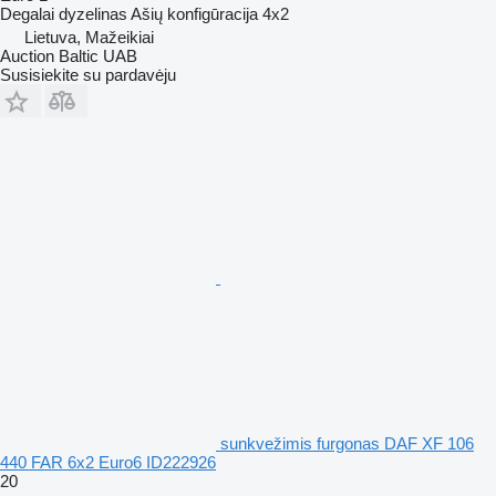
Degalai
dyzelinas
Ašių konfigūracija
4x2
Lietuva, Mažeikiai
Auction Baltic UAB
Susisiekite su pardavėju
sunkvežimis furgonas DAF XF 106
440 FAR 6x2 Euro6 ID222926
20