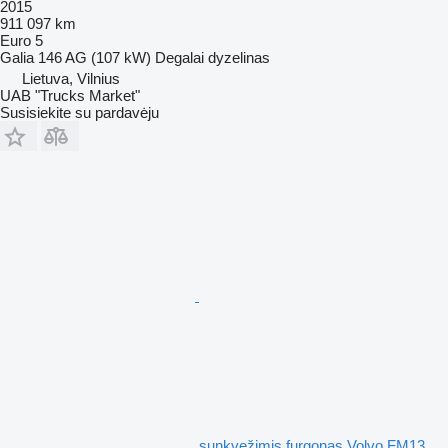
2015
911 097 km
Euro 5
Galia
146 AG (107 kW)
Degalai
dyzelinas
Lietuva, Vilnius
UAB "Trucks Market"
Susisiekite su pardavėju
sunkvežimis furgonas Volvo FM13