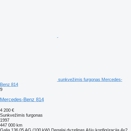
sunkvežimis furgonas Mercedes-
Benz 814
9
Mercedes-Benz 814
4 200 €
Sunkvežimis furgonas
1997
447 000 km
Galia
136.05 AG (100 kW)
Degalai
dyzelinas
Ašių konfigūracija
4x2