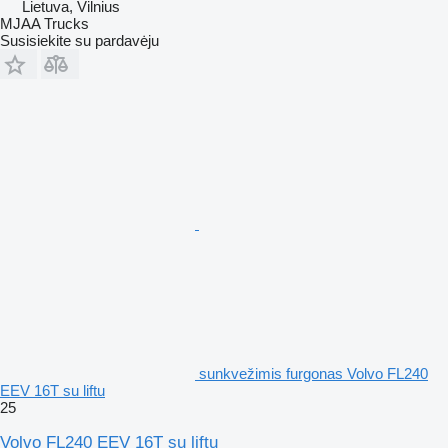
Lietuva, Vilnius
MJAA Trucks
Susisiekite su pardavėju
sunkvežimis furgonas Volvo FL240
EEV 16T su liftu
25
Volvo FL240 EEV 16T su liftu