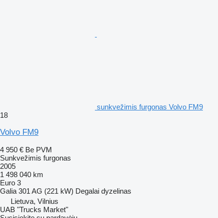
sunkvežimis furgonas Volvo FM9
18
Volvo FM9
4 950 €
Be PVM
Sunkvežimis furgonas
2005
1 498 040 km
Euro 3
Galia
301 AG (221 kW)
Degalai
dyzelinas
Lietuva, Vilnius
UAB "Trucks Market"
Susisiekite su pardavėju