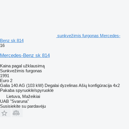
sunkvežimis furgonas Mercedes-
Benz sk 814
16
Mercedes-Benz sk 814
Kaina pagal užklausimą
Sunkvežimis furgonas
1991
Euro 2
Galia
140 AG (103 kW)
Degalai
dyzelinas
Ašių konfigūracija
4x2
Pakaba
spyruoklė/spyruoklė
Lietuva, Mažeikiai
UAB "Svaruna"
Susisiekite su pardavėju