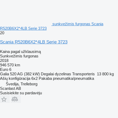
sunkvežimis furgonas Scania
R520B6X2*4LB Serie 3723
20
Scania R520B6X2*4LB Serie 3723
Kaina pagal užklausimą
Sunkvežimis furgonas
2018
946 570 km
Euro 6
Galia
520 AG (382 kW)
Degalai
dyzelinas
Transporteris
13 800 kg
Ašių konfigūracija
6x2
Pakaba
pneumatika/pneumatika
Švedija, Trelleborg
Scanlast AB
Susisiekite su pardavėju