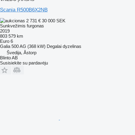
Scania R500B6X2NB
2 731 €
30 000 SEK
Sunkvežimis furgonas
2019
803 579 km
Euro 6
Galia
500 AG (368 kW)
Degalai
dyzelinas
Švedija, Åstorp
Blinto AB
Susisiekite su pardavėju