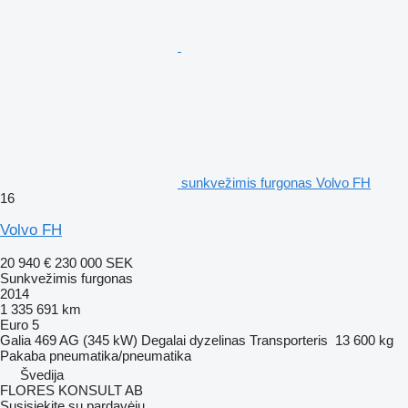
sunkvežimis furgonas Volvo FH
16
Volvo FH
20 940 €
230 000 SEK
Sunkvežimis furgonas
2014
1 335 691 km
Euro 5
Galia
469 AG (345 kW)
Degalai
dyzelinas
Transporteris
13 600 kg
Pakaba
pneumatika/pneumatika
Švedija
FLORES KONSULT AB
Susisiekite su pardavėju