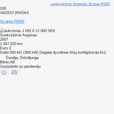
sunkvežimis furgonas Scania R500
100
VAIZDO ĮRAŠAS
Scania R500
1 092 €
12 000 SEK
Sunkvežimis furgonas
2007
1 367 020 km
Euro 3
Galia
500 AG (368 kW)
Degalai
dyzelinas
Ašių konfigūracija
6x2
Švedija, Örkelljunga
Blinto AB
Susisiekite su pardavėju