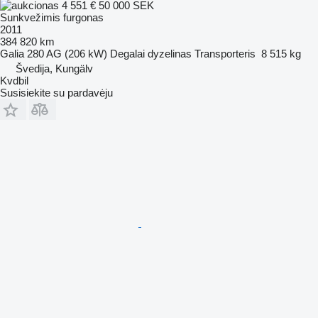
4 551 €
50 000 SEK
Sunkvežimis furgonas
2011
384 820 km
Galia
280 AG (206 kW)
Degalai
dyzelinas
Transporteris
8 515 kg
Švedija, Kungälv
Kvdbil
Susisiekite su pardavėju