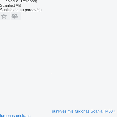
Švedija, Trelleborg
Scanlast AB
Susisiekite su pardavėju
sunkvežimis furgonas Scania R450 +
furgonas priekaba