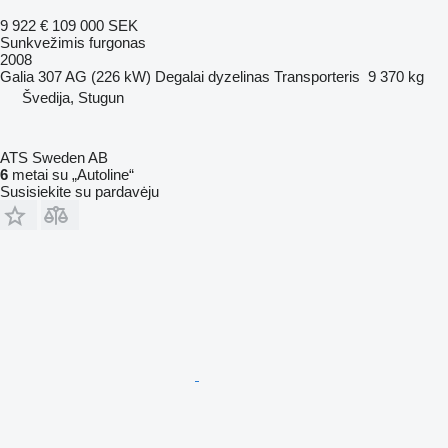
9 922 €
109 000 SEK
Sunkvežimis furgonas
2008
Galia
307 AG (226 kW)
Degalai
dyzelinas
Transporteris
9 370 kg
Švedija, Stugun
ATS Sweden AB
6
metai su „Autoline“
Susisiekite su pardavėju