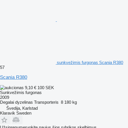
sunkvežimis furgonas Scania R380
57
Scania R380
9,10 €
100 SEK
Sunkvežimis furgonas
2009
Degalai
dyzelinas
Transporteris
8 180 kg
Švedija, Karlstad
Klaravik Sweden
Užsiprenumeruokite naujus šios rubrikos skelbimus