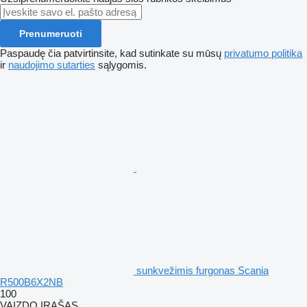
Prenumeruoti
Paspaudę čia patvirtinsite, kad sutinkate su mūsų
privatumo politika
ir
naudojimo sutarties
sąlygomis.
sunkvežimis furgonas Scania
R500B6X2NB
100
VAIZDO ĮRAŠAS