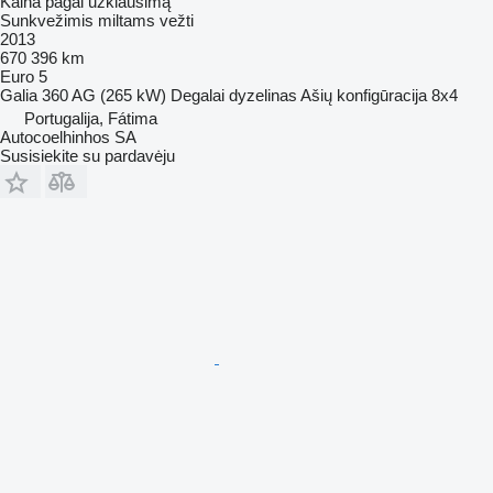
Kaina pagal užklausimą
Sunkvežimis miltams vežti
2013
670 396 km
Euro 5
Galia
360 AG (265 kW)
Degalai
dyzelinas
Ašių konfigūracija
8x4
Portugalija, Fátima
Autocoelhinhos SA
Susisiekite su pardavėju