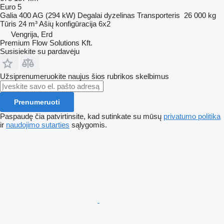
Euro 5
Galia
400 AG (294 kW)
Degalai
dyzelinas
Transporteris
26 000 kg
Tūris
24 m³
Ašių konfigūracija
6x2
Vengrija, Erd
Premium Flow Solutions Kft.
Susisiekite su pardavėju
Užsiprenumeruokite naujus šios rubrikos skelbimus
Prenumeruoti
Paspaudę čia patvirtinsite, kad sutinkate su mūsų
privatumo politika
ir
naudojimo sutarties
sąlygomis.