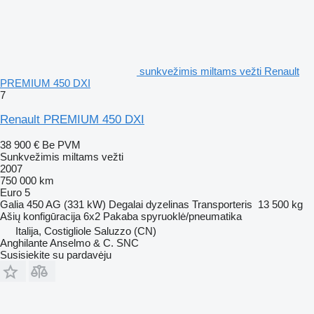
sunkvežimis miltams vežti Renault
PREMIUM 450 DXI
7
Renault PREMIUM 450 DXI
38 900 €
Be PVM
Sunkvežimis miltams vežti
2007
750 000 km
Euro 5
Galia
450 AG (331 kW)
Degalai
dyzelinas
Transporteris
13 500 kg
Ašių konfigūracija
6x2
Pakaba
spyruoklė/pneumatika
Italija, Costigliole Saluzzo (CN)
Anghilante Anselmo & C. SNC
Susisiekite su pardavėju