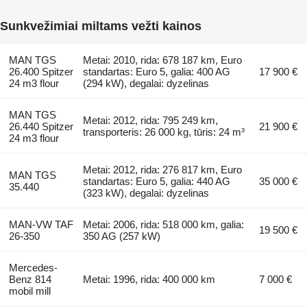
Sunkvežimiai miltams vežti kainos
MAN TGS
Metai: 2010, rida: 678 187 km, Euro
26.400 Spitzer
standartas: Euro 5, galia: 400 AG
17 900 €
24 m3 flour
(294 kW), degalai: dyzelinas
MAN TGS
Metai: 2012, rida: 795 249 km,
26.440 Spitzer
21 900 €
transporteris: 26 000 kg, tūris: 24 m³
24 m3 flour
Metai: 2012, rida: 276 817 km, Euro
MAN TGS
standartas: Euro 5, galia: 440 AG
35 000 €
35.440
(323 kW), degalai: dyzelinas
MAN-VW TAF
Metai: 2006, rida: 518 000 km, galia:
19 500 €
26-350
350 AG (257 kW)
Mercedes-
Benz 814
Metai: 1996, rida: 400 000 km
7 000 €
mobil mill