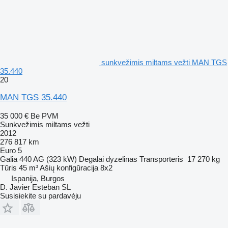
sunkvežimis miltams vežti MAN TGS
35.440
20
MAN TGS 35.440
35 000 €
Be PVM
Sunkvežimis miltams vežti
2012
276 817 km
Euro 5
Galia
440 AG (323 kW)
Degalai
dyzelinas
Transporteris
17 270 kg
Tūris
45 m³
Ašių konfigūracija
8x2
Ispanija, Burgos
D. Javier Esteban SL
Susisiekite su pardavėju