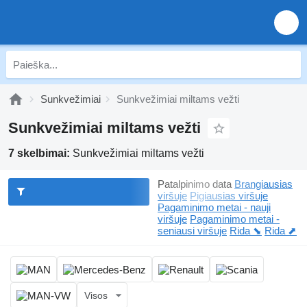
Sunkvežimiai
Sunkvežimiai miltams vežti
Sunkvežimiai miltams vežti
7 skelbimai:
Sunkvežimiai miltams vežti
Patalpinimo data
Brangiausias
viršuje
Pigiausias viršuje
Pagaminimo metai - nauji
viršuje
Pagaminimo metai -
seniausi viršuje
Rida ⬊
Rida ⬈
Visos