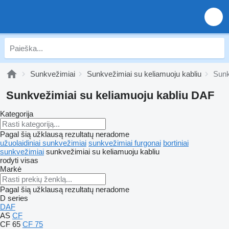
Sunkvežimiai
Sunkvežimiai su keliamuoju kabliu
Sunk
Sunkvežimiai su keliamuoju kabliu DAF
Kategorija
Pagal šią užklausą rezultatų neradome
užuolaidiniai sunkvežimiai
sunkvežimiai furgonai
bortiniai
sunkvežimiai
sunkvežimiai su keliamuoju kabliu
rodyti visas
Markė
Pagal šią užklausą rezultatų neradome
D series
DAF
AS
CF
CF 65
CF 75