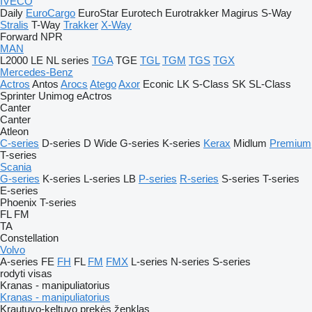
IVECO
Daily
EuroCargo
EuroStar
Eurotech
Eurotrakker
Magirus
S-Way
Stralis
T-Way
Trakker
X-Way
Forward
NPR
MAN
L2000
LE
NL series
TGA
TGE
TGL
TGM
TGS
TGX
Mercedes-Benz
Actros
Antos
Arocs
Atego
Axor
Econic
LK
S-Class
SK
SL-Class
Sprinter
Unimog
eActros
Canter
Canter
Atleon
C-series
D-series
D Wide
G-series
K-series
Kerax
Midlum
Premium
T-series
Scania
G-series
K-series
L-series
LB
P-series
R-series
S-series
T-series
E-series
Phoenix
T-series
FL
FM
TA
Constellation
Volvo
A-series
FE
FH
FL
FM
FMX
L-series
N-series
S-series
rodyti visas
Kranas - manipuliatorius
Kranas - manipuliatorius
Krautuvo-keltuvo prekės ženklas