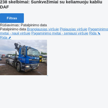
238 skelbimai:
Sunkvežimiai su keliamuoju kabliu
DAF
Filtras
Rūšiavimas
:
Patalpinimo data
Patalpinimo data
Brangiausias viršuje
Pigiausias viršuje
Pagaminimo
metai - nauji viršuje
Pagaminimo metai - seniausi viršuje
Rida ⬊
Rida ⬈