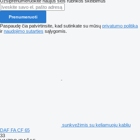
Užsiprenumeruokite naujus šios rubrikos skelbimus
Prenumeruoti
Paspaudę čia patvirtinsite, kad sutinkate su mūsų
privatumo politika
ir
naudojimo sutarties
sąlygomis.
sunkvežimis su keliamuoju kabliu
DAF FA CF 65
33