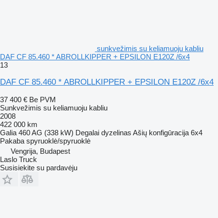
sunkvežimis su keliamuoju kabliu
DAF CF 85.460 * ABROLLKIPPER + EPSILON E120Z /6x4
13
DAF CF 85.460 * ABROLLKIPPER + EPSILON E120Z /6x4
37 400 €
Be PVM
Sunkvežimis su keliamuoju kabliu
2008
422 000 km
Galia
460 AG (338 kW)
Degalai
dyzelinas
Ašių konfigūracija
6x4
Pakaba
spyruoklė/spyruoklė
Vengrija, Budapest
Laslo Truck
Susisiekite su pardavėju