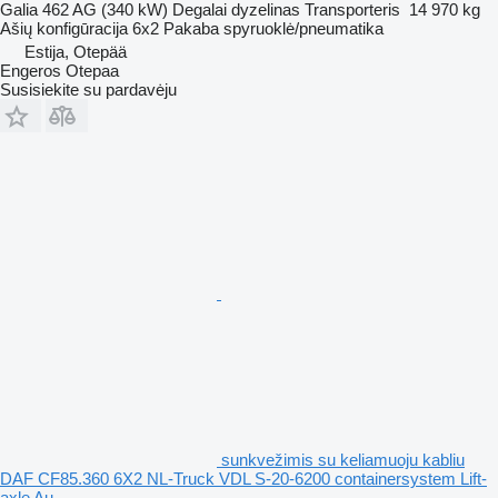
Galia
462 AG (340 kW)
Degalai
dyzelinas
Transporteris
14 970 kg
Ašių konfigūracija
6x2
Pakaba
spyruoklė/pneumatika
Estija, Otepää
Engeros Otepaa
Susisiekite su pardavėju
sunkvežimis su keliamuoju kabliu
DAF CF85.360 6X2 NL-Truck VDL S-20-6200 containersystem Lift-
axle Au