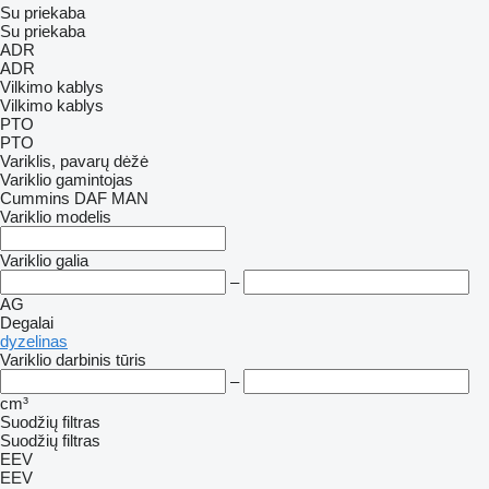
Su priekaba
Su priekaba
ADR
ADR
Vilkimo kablys
Vilkimo kablys
PTO
PTO
Variklis, pavarų dėžė
Variklio gamintojas
Cummins
DAF
MAN
Variklio modelis
Variklio galia
–
AG
Degalai
dyzelinas
Variklio darbinis tūris
–
cm³
Suodžių filtras
Suodžių filtras
EEV
EEV