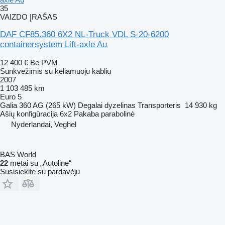
35
VAIZDO ĮRAŠAS
DAF CF85.360 6X2 NL-Truck VDL S-20-6200
containersystem Lift-axle Au
12 400 €
Be PVM
Sunkvežimis su keliamuoju kabliu
2007
1 103 485 km
Euro 5
Galia
360 AG (265 kW)
Degalai
dyzelinas
Transporteris
14 930 kg
Ašių konfigūracija
6x2
Pakaba
parabolinė
Nyderlandai, Veghel
BAS World
22
metai su „Autoline“
Susisiekite su pardavėju