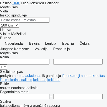
Epsilon
HMF
Hiab
Jonsered
Palfinger
rodyti visas
Vieta
Ieškoti spindulyje
Lietuva
Vilnius
Mažeikiai
Europa
Nyderlandai
Belgija
Lenkija
Ispanija
Čekija
Jungtinė Karalystė
Vokietija
Prancūzija
rodyti visas
Kaina
–
Skelbimo tipas
prekyba
nuoma
aukcionas
iš gamintojo
išperkamoji nuoma
kreditas
išsimokėtinai dalimis
keitimas
keitimas
Būklė
naujas
naudotos
dalimis
Pagaminimo metai
–
Spalva
balta
geltona
mėlyna
oranžinė
raudona