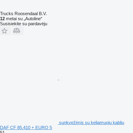
Trucks Roosendaal B.V.
12
metai su „Autoline“
Susisiekite su pardavėju
sunkvežimis su keliamuoju kabliu
DAF CF 85.410 + EURO 5
51