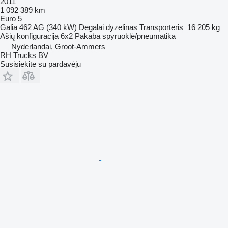
2011
1 092 389 km
Euro 5
Galia
462 AG (340 kW)
Degalai
dyzelinas
Transporteris
16 205 kg
Ašių konfigūracija
6x2
Pakaba
spyruoklė/pneumatika
Nyderlandai, Groot-Ammers
RH Trucks BV
Susisiekite su pardavėju