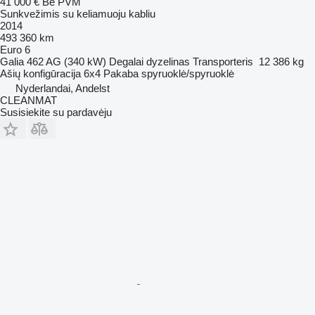
41 000 €
Be PVM
Sunkvežimis su keliamuoju kabliu
2014
493 360 km
Euro 6
Galia
462 AG (340 kW)
Degalai
dyzelinas
Transporteris
12 386 kg
Ašių konfigūracija
6x4
Pakaba
spyruoklė/spyruoklė
Nyderlandai, Andelst
CLEANMAT
Susisiekite su pardavėju