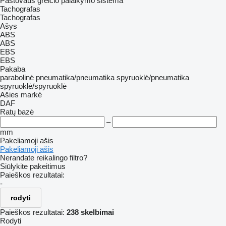
Pastovaus greičio palaikymo sistema
Tachografas
Tachografas
Ašys
ABS
ABS
EBS
EBS
Pakaba
parabolinė
pneumatika/pneumatika
spyruoklė/pneumatika
spyruoklė/spyruoklė
Ašies markė
DAF
Ratų bazė
–
mm
Pakeliamoji ašis
Pakeliamoji ašis
Nerandate reikalingo filtro?
Siūlykite pakeitimus
Paieškos rezultatai:
-
rodyti
Paieškos rezultatai:
238 skelbimai
Rodyti