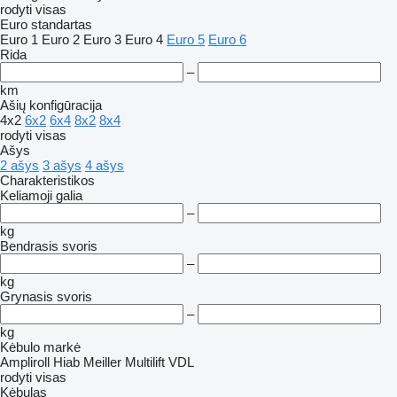
rodyti visas
Euro standartas
Euro 1
Euro 2
Euro 3
Euro 4
Euro 5
Euro 6
Rida
–
km
Ašių konfigūracija
4x2
6x2
6x4
8x2
8x4
rodyti visas
Ašys
2 ašys
3 ašys
4 ašys
Charakteristikos
Keliamoji galia
–
kg
Bendrasis svoris
–
kg
Grynasis svoris
–
kg
Kėbulo markė
Ampliroll
Hiab
Meiller
Multilift
VDL
rodyti visas
Kėbulas