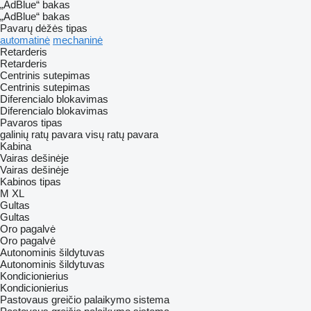
„AdBlue“ bakas
„AdBlue“ bakas
Pavarų dėžės tipas
automatinė
mechaninė
Retarderis
Retarderis
Centrinis sutepimas
Centrinis sutepimas
Diferencialo blokavimas
Diferencialo blokavimas
Pavaros tipas
galinių ratų pavara
visų ratų pavara
Kabina
Vairas dešinėje
Vairas dešinėje
Kabinos tipas
M
XL
Gultas
Gultas
Oro pagalvė
Oro pagalvė
Autonominis šildytuvas
Autonominis šildytuvas
Kondicionierius
Kondicionierius
Pastovaus greičio palaikymo sistema