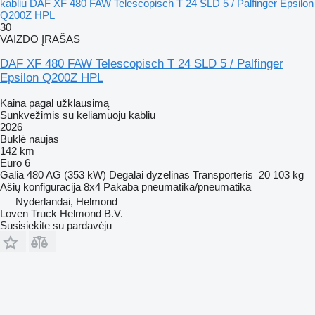
kabliu DAF XF 480 FAW Telescopisch T 24 SLD 5 / Palfinger Epsilon
Q200Z HPL
30
VAIZDO ĮRAŠAS
DAF XF 480 FAW Telescopisch T 24 SLD 5 / Palfinger
Epsilon Q200Z HPL
Kaina pagal užklausimą
Sunkvežimis su keliamuoju kabliu
2026
Būklė
naujas
142 km
Euro 6
Galia
480 AG (353 kW)
Degalai
dyzelinas
Transporteris
20 103 kg
Ašių konfigūracija
8x4
Pakaba
pneumatika/pneumatika
Nyderlandai, Helmond
Loven Truck Helmond B.V.
Susisiekite su pardavėju