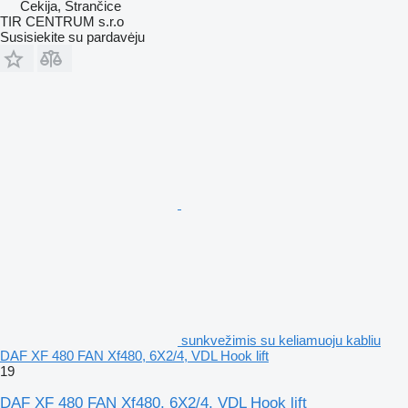
Čekija, Strančice
TIR CENTRUM s.r.o
Susisiekite su pardavėju
sunkvežimis su keliamuoju kabliu
DAF XF 480 FAN Xf480, 6X2/4, VDL Hook lift
19
DAF XF 480 FAN Xf480, 6X2/4, VDL Hook lift