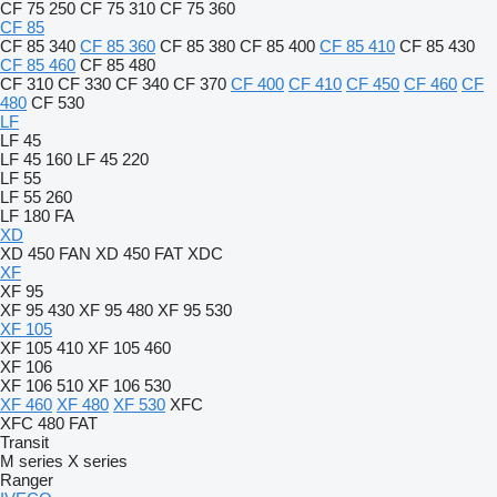
CF 75 250
CF 75 310
CF 75 360
CF 85
CF 85 340
CF 85 360
CF 85 380
CF 85 400
CF 85 410
CF 85 430
CF 85 460
CF 85 480
CF 310
CF 330
CF 340
CF 370
CF 400
CF 410
CF 450
CF 460
CF
480
CF 530
LF
LF 45
LF 45 160
LF 45 220
LF 55
LF 55 260
LF 180 FA
XD
XD 450 FAN
XD 450 FAT
XDC
XF
XF 95
XF 95 430
XF 95 480
XF 95 530
XF 105
XF 105 410
XF 105 460
XF 106
XF 106 510
XF 106 530
XF 460
XF 480
XF 530
XFC
XFC 480 FAT
Transit
M series
X series
Ranger