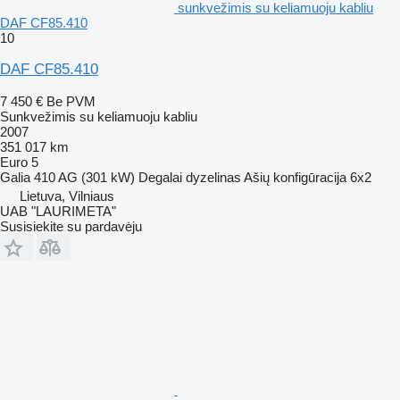
sunkvežimis su keliamuoju kabliu
DAF CF85.410
10
DAF CF85.410
7 450 €
Be PVM
Sunkvežimis su keliamuoju kabliu
2007
351 017 km
Euro 5
Galia
410 AG (301 kW)
Degalai
dyzelinas
Ašių konfigūracija
6x2
Lietuva, Vilniaus
UAB "LAURIMETA"
Susisiekite su pardavėju