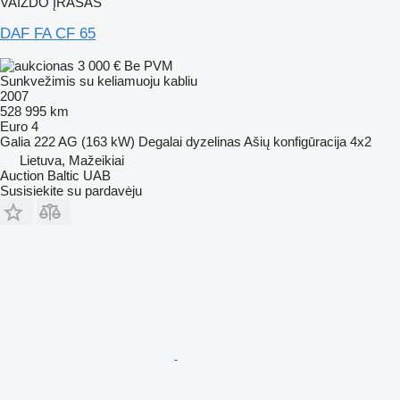
VAIZDO ĮRAŠAS
DAF FA CF 65
3 000 €
Be PVM
Sunkvežimis su keliamuoju kabliu
2007
528 995 km
Euro 4
Galia
222 AG (163 kW)
Degalai
dyzelinas
Ašių konfigūracija
4x2
Lietuva, Mažeikiai
Auction Baltic UAB
Susisiekite su pardavėju