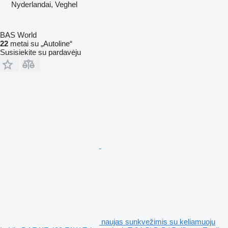
Nyderlandai, Veghel
BAS World
22
metai su „Autoline“
Susisiekite su pardavėju
naujas sunkvežimis su keliamuoju