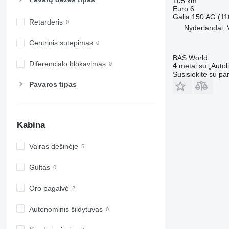
105 km
Euro 6
Galia
150 AG (11
Retarderis
Nyderlandai, 
Centrinis sutepimas
BAS World
Diferencialo blokavimas
4
metai su „Autol
Susisiekite su pa
Pavaros tipas
Kabina
Vairas dešinėje
Gultas
Oro pagalvė
Autonominis šildytuvas