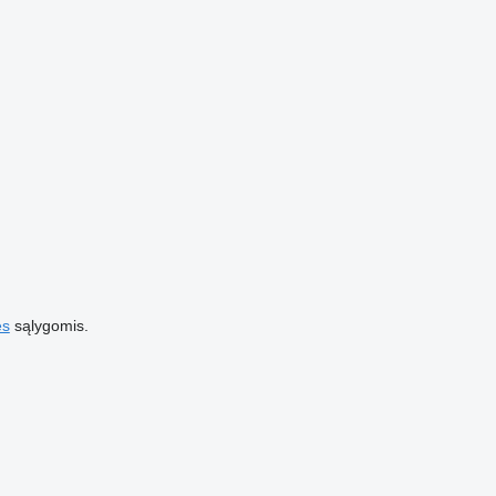
es
sąlygomis.