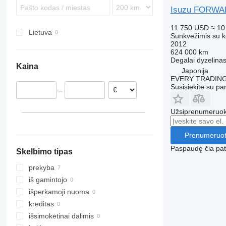
Sprinter
S-series
Isuzu FORW
Unimog
11 750 USD
≈ 10
eActros
Lietuva
Sunkvežimis su k
2012
624 000 km
Degalai
dyzelina
Kaina
Japonija
EVERY TRADING
Susisiekite su pa
–
Užsiprenumeruoki
Prenumeruot
Paspaudę čia patv
Skelbimo tipas
prekyba
iš gamintojo
išperkamoji nuoma
kreditas
išsimokėtinai dalimis