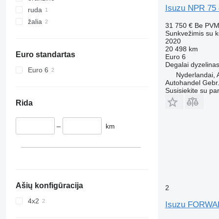
Isuzu NPR 75 4
ruda
žalia
31 750 €
Be PV
Sunkvežimis su k
2020
20 498 km
Euro standartas
Euro 6
Degalai
dyzelina
Euro 6
Nyderlandai, 
Autohandel Gebr.
Susisiekite su pa
Rida
–
km
Ašių konfigūracija
2
4x2
Isuzu FORW