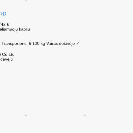
ARD
742 €
eliamuoju kabliu
s
Transporteris
6 100 kg
Vairas dešinėje
✓
 Co Ltd
rdavėju