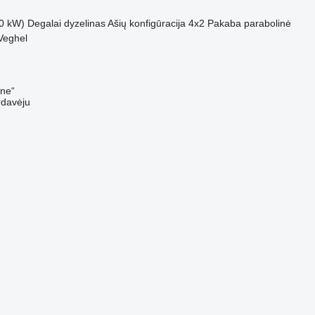
0 kW)
Degalai
dyzelinas
Ašių konfigūracija
4x2
Pakaba
parabolinė
Veghel
ine“
rdavėju