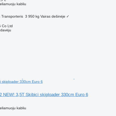
eliamuoju kabliu
s
Transporteris
3 950 kg
Vairas dešinėje
✓
 Co Ltd
rdavėju
i skiploader 330cm Euro 6
2 NEW! 3,5T Skibici skiploader 330cm Euro 6
M
eliamuoju kabliu