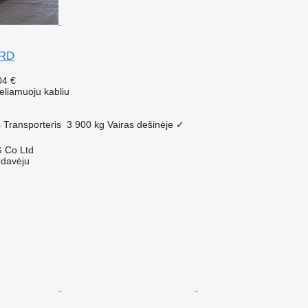
ARD
04 €
eliamuoju kabliu
s
Transporteris
3 900 kg
Vairas dešinėje
✓
 Co Ltd
rdavėju