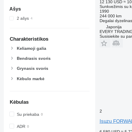
12 130 USD
≈ 10
Sunkvežimis su k
Ašys
1990
244 000 km
2 ašys
Degalai
dyzelina
Japonija
EVERY TRADING
Susisiekite su pa
Charakteristikos
Keliamoji galia
Bendrasis svoris
Grynasis svoris
Kėbulo markė
Kėbulas
2
Su priekaba
Isuzu FORW
ADR
6 580 USD
≈ 5 7