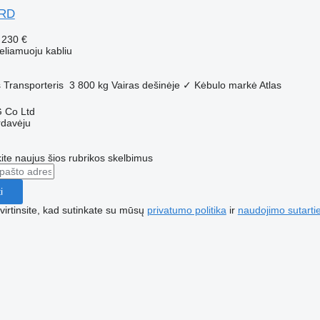
ARD
 230 €
eliamuoju kabliu
s
Transporteris
3 800 kg
Vairas dešinėje
✓
Kėbulo markė
Atlas
 Co Ltd
rdavėju
te naujus šios rubrikos skelbimus
i
irtinsite, kad sutinkate su mūsų
privatumo politika
ir
naudojimo sutarti