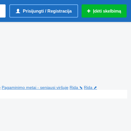
Prisijungti / Registracija
Įdėti skelbimą
e
Pagaminimo metai - seniausi viršuje
Rida ⬊
Rida ⬈