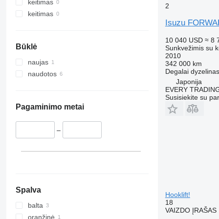
keitimas
2
keitimas
Isuzu FORW
10 040 USD
≈ 8 
Būklė
Sunkvežimis su k
2010
naujas
342 000 km
Degalai
dyzelina
naudotos
Japonija
EVERY TRADING
Susisiekite su pa
Pagaminimo metai
–
Spalva
Hooklift!
18
balta
VAIZDO ĮRAŠAS
oranžinė