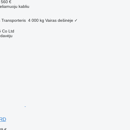
 560 €
eliamuoju kabliu
s
Transporteris
4 000 kg
Vairas dešinėje
✓
 Co Ltd
rdavėju
ARD
29 €