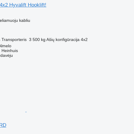
x2 Hyvalift Hooklift!
M
eliamuoju kabliu
s
Transporteris
3 500 kg
Ašių konfigūracija
4x2
Almelo
 Heinhuis
rdavėju
ARD