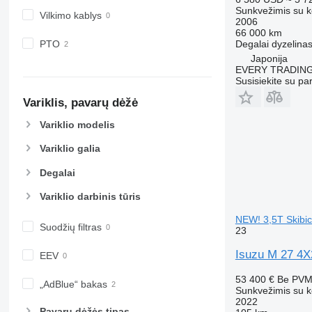
Sunkvežimis su k
Vilkimo kablys
2006
66 000 km
Degalai
dyzelina
PTO
Japonija
EVERY TRADING
Susisiekite su pa
Variklis, pavarų dėžė
Variklio modelis
Variklio galia
Degalai
Variklio darbinis tūris
NEW! 3,5T Skibic
Suodžių filtras
23
Isuzu M 27 4X
EEV
53 400 €
Be PV
„AdBlue“ bakas
Sunkvežimis su k
2022
Pavarų dėžės tipas