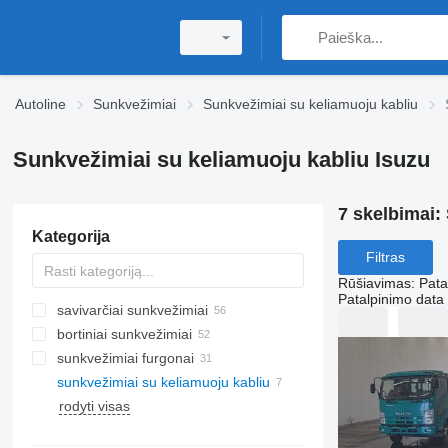
Autoline
Sunkvežimiai
Sunkvežimiai su keliamuoju kabliu
Sunkvežimiai su keliamuoju kabliu Isuzu
7 skelbimai:
Kategorija
Filtras
Rūšiavimas
:
Pata
Patalpinimo data
savivarčiai sunkvežimiai
bortiniai sunkvežimiai
sunkvežimiai furgonai
sunkvežimiai su keliamuoju kabliu
rodyti visas