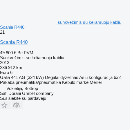
sunkvežimis su keliamuoju kabliu
Scania R440
21
Scania R440
49 800 €
Be PVM
Sunkvežimis su keliamuoju kabliu
2013
236 912 km
Euro 6
Galia
441 AG (324 kW)
Degalai
dyzelinas
Ašių konfigūracija
6x2
Pakaba
pneumatika/pneumatika
Kėbulo markė
Meiller
Vokietija, Bottrop
Safi Dorani GmbH company
Susisiekite su pardavėju