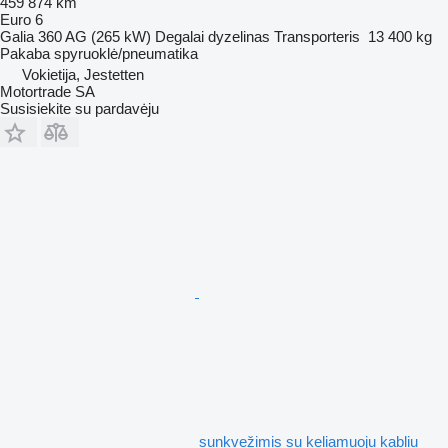
459 874 km
Euro 6
Galia
360 AG (265 kW)
Degalai
dyzelinas
Transporteris
13 400 kg
Pakaba
spyruoklė/pneumatika
Vokietija, Jestetten
Motortrade SA
Susisiekite su pardavėju
sunkvežimis su keliamuoju kabliu