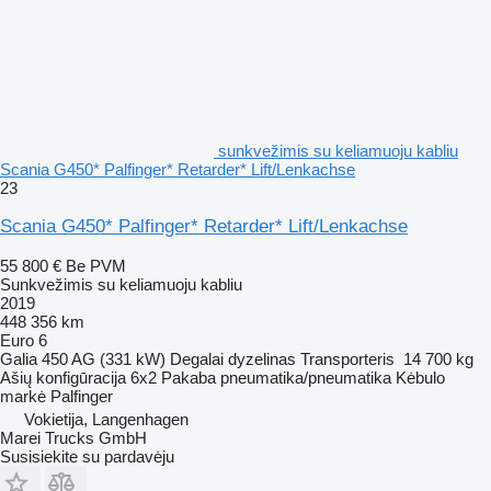
sunkvežimis su keliamuoju kabliu
Scania G450* Palfinger* Retarder* Lift/Lenkachse
23
Scania G450* Palfinger* Retarder* Lift/Lenkachse
55 800 €
Be PVM
Sunkvežimis su keliamuoju kabliu
2019
448 356 km
Euro 6
Galia
450 AG (331 kW)
Degalai
dyzelinas
Transporteris
14 700 kg
Ašių konfigūracija
6x2
Pakaba
pneumatika/pneumatika
Kėbulo
markė
Palfinger
Vokietija, Langenhagen
Marei Trucks GmbH
Susisiekite su pardavėju