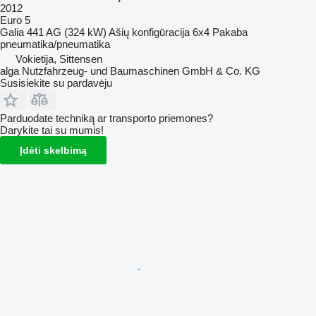
2012
Euro 5
Galia
441 AG (324 kW)
Ašių konfigūracija
6x4
Pakaba
pneumatika/pneumatika
Vokietija, Sittensen
alga Nutzfahrzeug- und Baumaschinen GmbH & Co. KG
Susisiekite su pardavėju
Parduodate techniką ar transporto priemones?
Darykite tai su mumis!
Įdėti skelbimą