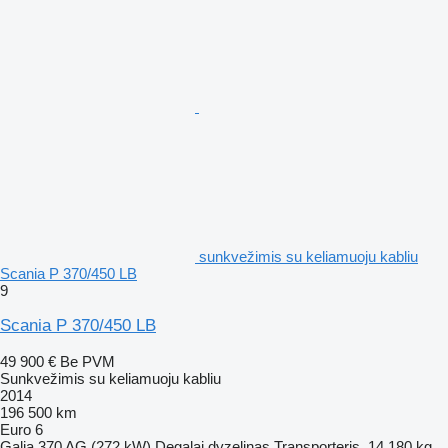
sunkvežimis su keliamuoju kabliu
Scania P 370/450 LB
9
Scania P 370/450 LB
49 900 €
Be PVM
Sunkvežimis su keliamuoju kabliu
2014
196 500 km
Euro 6
Galia
370 AG (272 kW)
Degalai
dyzelinas
Transporteris
14 180 kg