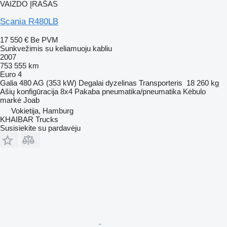
VAIZDO ĮRAŠAS
Scania R480LB
17 550 €
Be PVM
Sunkvežimis su keliamuoju kabliu
2007
753 555 km
Euro 4
Galia
480 AG (353 kW)
Degalai
dyzelinas
Transporteris
18 260 kg
Ašių konfigūracija
8x4
Pakaba
pneumatika/pneumatika
Kėbulo
markė
Joab
Vokietija, Hamburg
KHAIBAR Trucks
Susisiekite su pardavėju