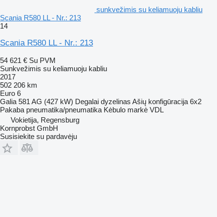
sunkvežimis su keliamuoju kabliu
Scania R580 LL - Nr.: 213
14
Scania R580 LL - Nr.: 213
54 621 €
Su PVM
Sunkvežimis su keliamuoju kabliu
2017
502 206 km
Euro 6
Galia
581 AG (427 kW)
Degalai
dyzelinas
Ašių konfigūracija
6x2
Pakaba
pneumatika/pneumatika
Kėbulo markė
VDL
Vokietija, Regensburg
Kornprobst GmbH
Susisiekite su pardavėju