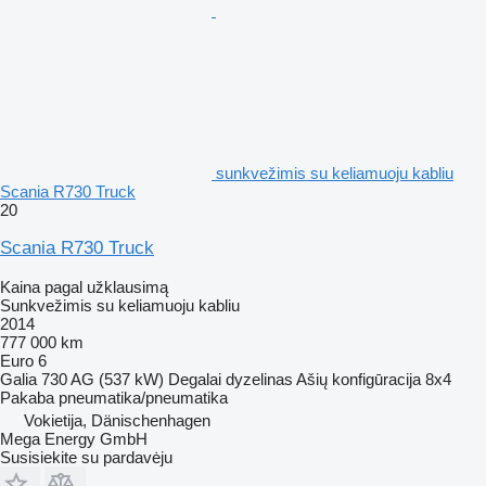
sunkvežimis su keliamuoju kabliu
Scania R730 Truck
20
Scania R730 Truck
Kaina pagal užklausimą
Sunkvežimis su keliamuoju kabliu
2014
777 000 km
Euro 6
Galia
730 AG (537 kW)
Degalai
dyzelinas
Ašių konfigūracija
8x4
Pakaba
pneumatika/pneumatika
Vokietija, Dänischenhagen
Mega Energy GmbH
Susisiekite su pardavėju