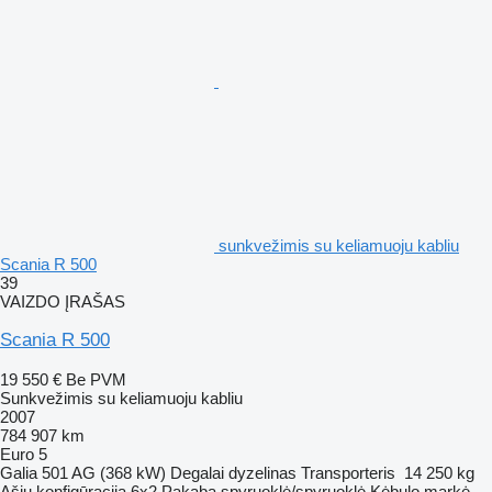
sunkvežimis su keliamuoju kabliu
Scania R 500
39
VAIZDO ĮRAŠAS
Scania R 500
19 550 €
Be PVM
Sunkvežimis su keliamuoju kabliu
2007
784 907 km
Euro 5
Galia
501 AG (368 kW)
Degalai
dyzelinas
Transporteris
14 250 kg
Ašių konfigūracija
6x2
Pakaba
spyruoklė/spyruoklė
Kėbulo markė