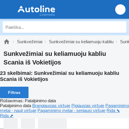
Sunkvežimiai
Sunkvežimiai su keliamuoju kabliu
Sunk
Sunkvežimiai su keliamuoju kabliu
Scania iš Vokietijos
23 skelbimai:
Sunkvežimiai su keliamuoju kabliu
Scania iš Vokietijos
Filtras
Rūšiavimas
:
Patalpinimo data
Patalpinimo data
Brangiausias viršuje
Pigiausias viršuje
Pagaminimo
metai - nauji viršuje
Pagaminimo metai - seniausi viršuje
Rida ⬊
Rida ⬈