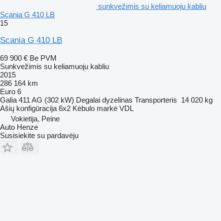
sunkvežimis su keliamuoju kabliu
Scania G 410 LB
15
Scania G 410 LB
69 900 €
Be PVM
Sunkvežimis su keliamuoju kabliu
2015
286 164 km
Euro 6
Galia
411 AG (302 kW)
Degalai
dyzelinas
Transporteris
14 020 kg
Ašių konfigūracija
6x2
Kėbulo markė
VDL
Vokietija, Peine
Auto Henze
Susisiekite su pardavėju