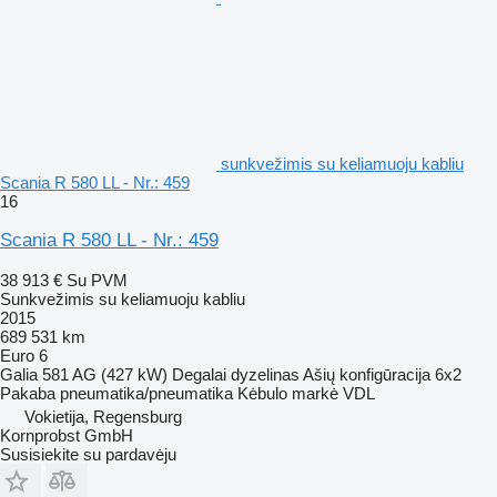
sunkvežimis su keliamuoju kabliu
Scania R 580 LL - Nr.: 459
16
Scania R 580 LL - Nr.: 459
38 913 €
Su PVM
Sunkvežimis su keliamuoju kabliu
2015
689 531 km
Euro 6
Galia
581 AG (427 kW)
Degalai
dyzelinas
Ašių konfigūracija
6x2
Pakaba
pneumatika/pneumatika
Kėbulo markė
VDL
Vokietija, Regensburg
Kornprobst GmbH
Susisiekite su pardavėju