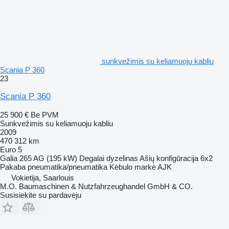
sunkvežimis su keliamuoju kabliu
Scania P 360
23
Scania P 360
25 900 €
Be PVM
Sunkvežimis su keliamuoju kabliu
2009
470 312 km
Euro 5
Galia
265 AG (195 kW)
Degalai
dyzelinas
Ašių konfigūracija
6x2
Pakaba
pneumatika/pneumatika
Kėbulo markė
AJK
Vokietija, Saarlouis
M.O. Baumaschinen & Nutzfahrzeughandel GmbH & CO.
Susisiekite su pardavėju