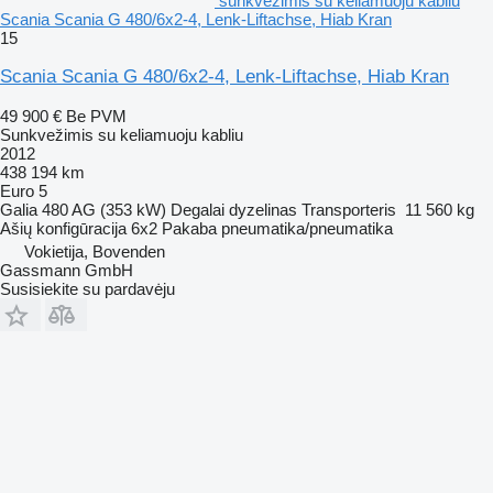
sunkvežimis su keliamuoju kabliu
Scania Scania G 480/6x2-4, Lenk-Liftachse, Hiab Kran
15
Scania Scania G 480/6x2-4, Lenk-Liftachse, Hiab Kran
49 900 €
Be PVM
Sunkvežimis su keliamuoju kabliu
2012
438 194 km
Euro 5
Galia
480 AG (353 kW)
Degalai
dyzelinas
Transporteris
11 560 kg
Ašių konfigūracija
6x2
Pakaba
pneumatika/pneumatika
Vokietija, Bovenden
Gassmann GmbH
Susisiekite su pardavėju