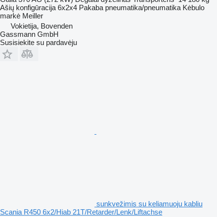
Ašių konfigūracija
6x2x4
Pakaba
pneumatika/pneumatika
Kėbulo
markė
Meiller
Vokietija, Bovenden
Gassmann GmbH
Susisiekite su pardavėju
sunkvežimis su keliamuoju kabliu
Scania R450 6x2/Hiab 21T/Retarder/Lenk/Liftachse