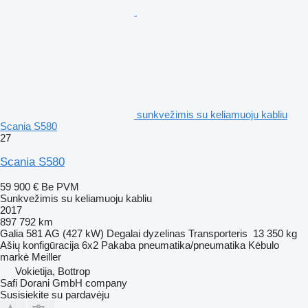
sunkvežimis su keliamuoju kabliu
Scania S580
27
Scania S580
59 900 €
Be PVM
Sunkvežimis su keliamuoju kabliu
2017
897 792 km
Galia
581 AG (427 kW)
Degalai
dyzelinas
Transporteris
13 350 kg
Ašių konfigūracija
6x2
Pakaba
pneumatika/pneumatika
Kėbulo
markė
Meiller
Vokietija, Bottrop
Safi Dorani GmbH company
Susisiekite su pardavėju