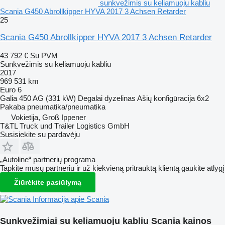
sunkvežimis su keliamuoju kabliu
Scania G450 Abrollkipper HYVA 2017 3 Achsen Retarder
25
Scania G450 Abrollkipper HYVA 2017 3 Achsen Retarder
43 792 €
Su PVM
Sunkvežimis su keliamuoju kabliu
2017
969 531 km
Euro 6
Galia
450 AG (331 kW)
Degalai
dyzelinas
Ašių konfigūracija
6x2
Pakaba
pneumatika/pneumatika
Vokietija, Groß Ippener
T&TL Truck und Trailer Logistics GmbH
Susisiekite su pardavėju
„Autoline“ partnerių programa
Tapkite mūsų partneriu ir už kiekvieną pritrauktą klientą gaukite atlygį
Žiūrėkite pasiūlymą
Informacija apie Scania
Sunkvežimiai su keliamuoju kabliu Scania kainos