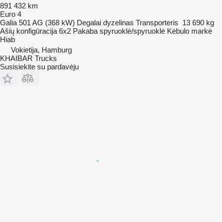
891 432 km
Euro 4
Galia
501 AG (368 kW)
Degalai
dyzelinas
Transporteris
13 690 kg
Ašių konfigūracija
6x2
Pakaba
spyruoklė/spyruoklė
Kėbulo markė
Hiab
Vokietija, Hamburg
KHAIBAR Trucks
Susisiekite su pardavėju