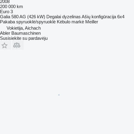
2008
200 000 km
Euro 3
Galia
580 AG (426 kW)
Degalai
dyzelinas
Ašių konfigūracija
6x4
Pakaba
spyruoklė/spyruoklė
Kėbulo markė
Meiller
Vokietija, Aichach
Abler Baumaschinen
Susisiekite su pardavėju