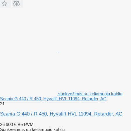
sunkvežimis su keliamuoju kabliu
Scania G 440 / R 450, Hyvalift HVL 11094, Retarder, AC
21
Scania G 440 / R 450, Hyvalift HVL 11094, Retarder, AC
26 900 €
Be PVM
Sunkvežimis su keliamuoju kabliu