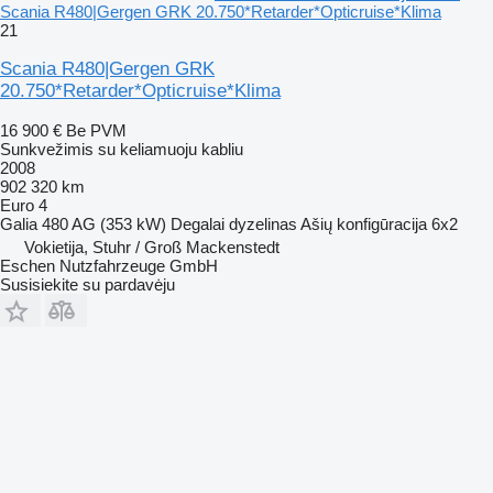
Scania R480|Gergen GRK 20.750*Retarder*Opticruise*Klima
21
Scania R480|Gergen GRK
20.750*Retarder*Opticruise*Klima
16 900 €
Be PVM
Sunkvežimis su keliamuoju kabliu
2008
902 320 km
Euro 4
Galia
480 AG (353 kW)
Degalai
dyzelinas
Ašių konfigūracija
6x2
Vokietija, Stuhr / Groß Mackenstedt
Eschen Nutzfahrzeuge GmbH
Susisiekite su pardavėju