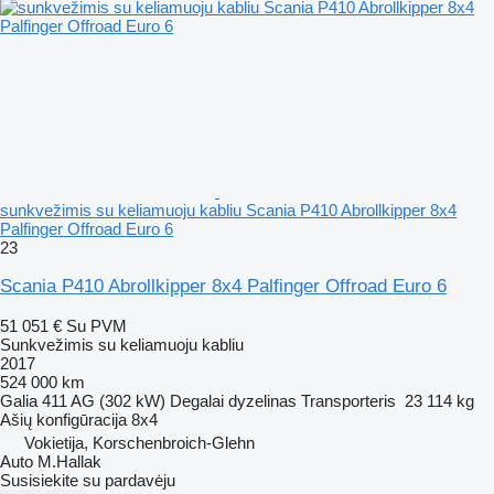
sunkvežimis su keliamuoju kabliu Scania P410 Abrollkipper 8x4
Palfinger Offroad Euro 6
23
Scania P410 Abrollkipper 8x4 Palfinger Offroad Euro 6
51 051 €
Su PVM
Sunkvežimis su keliamuoju kabliu
2017
524 000 km
Galia
411 AG (302 kW)
Degalai
dyzelinas
Transporteris
23 114 kg
Ašių konfigūracija
8x4
Vokietija, Korschenbroich-Glehn
Auto M.Hallak
Susisiekite su pardavėju