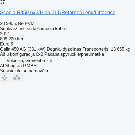
37
Scania R450 6x2/Hiab 21T/Retarder/Lenk/Liftachse
20 990 €
Be PVM
Sunkvežimis su keliamuoju kabliu
2014
809 220 km
Euro 6
Galia
450 AG (331 kW)
Degalai
dyzelinas
Transporteris
13 665 kg
Ašių konfigūracija
6x2
Pakaba
spyruoklė/pneumatika
Vokietija, Grevenbroich
Al Shogran GMBH
Susisiekite su pardavėju