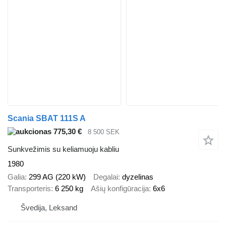
Scania SBAT 111S A
775,30 €
8 500 SEK
Sunkvežimis su keliamuoju kabliu
1980
Galia
299 AG (220 kW)
Degalai
dyzelinas
Transporteris
6 250 kg
Ašių konfigūracija
6x6
Švedija, Leksand