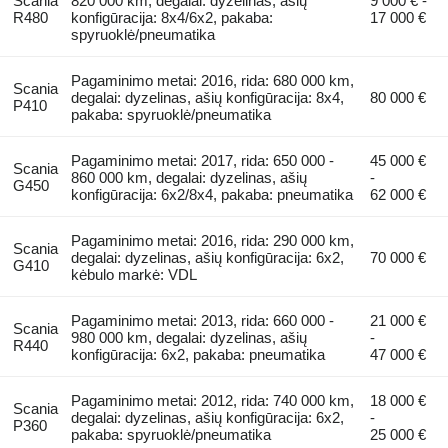
Scania
820 000 km, degalai: dyzelinas, ašių
9 000 € -
R480
konfigūracija: 8x4/6x2, pakaba:
17 000 €
spyruoklė/pneumatika
Pagaminimo metai: 2016, rida: 680 000 km,
Scania
degalai: dyzelinas, ašių konfigūracija: 8x4,
80 000 €
P410
pakaba: spyruoklė/pneumatika
Pagaminimo metai: 2017, rida: 650 000 -
45 000 €
Scania
860 000 km, degalai: dyzelinas, ašių
-
G450
konfigūracija: 6x2/8x4, pakaba: pneumatika
62 000 €
Pagaminimo metai: 2016, rida: 290 000 km,
Scania
degalai: dyzelinas, ašių konfigūracija: 6x2,
70 000 €
G410
kėbulo markė: VDL
Pagaminimo metai: 2013, rida: 660 000 -
21 000 €
Scania
980 000 km, degalai: dyzelinas, ašių
-
R440
konfigūracija: 6x2, pakaba: pneumatika
47 000 €
Pagaminimo metai: 2012, rida: 740 000 km,
18 000 €
Scania
degalai: dyzelinas, ašių konfigūracija: 6x2,
-
P360
pakaba: spyruoklė/pneumatika
25 000 €