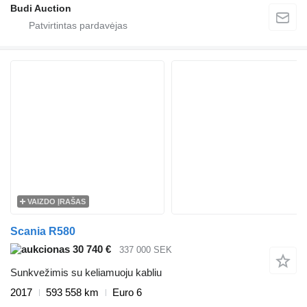
Budi Auction
VAIZDO ĮRAŠAS
Scania R580
30 740 €
337 000 SEK
Sunkvežimis su keliamuoju kabliu
2017
593 558 km
Euro 6