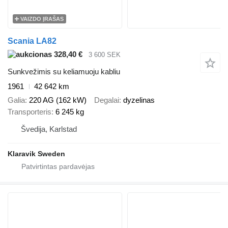
VAIZDO ĮRAŠAS
Scania LA82
328,40 €
3 600 SEK
Sunkvežimis su keliamuoju kabliu
1961
42 642 km
Galia
220 AG (162 kW)
Degalai
dyzelinas
Transporteris
6 245 kg
Švedija, Karlstad
Klaravik Sweden