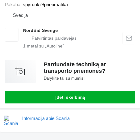
Pakaba
spyruoklė/pneumatika
Švedija
NordBid Sverige
1
metai su „Autoline“
Parduodate techniką ar
transporto priemones?
Darykite tai su mumis!
Įdėti skelbimą
Informacija apie Scania