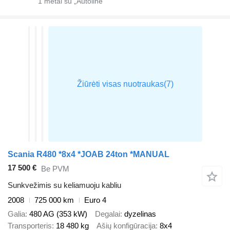
1
metai su „Autoline“
Scania R480 *8x4 *JOAB 24ton *MANUAL
17 500 €
Be PVM
Sunkvežimis su keliamuoju kabliu
2008
725 000 km
Euro 4
Galia
480 AG (353 kW)
Degalai
dyzelinas
Transporteris
18 480 kg
Ašių konfigūracija
8x4