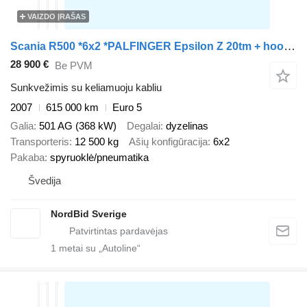
VAIZDO ĮRAŠAS
Scania R500 *6x2 *PALFINGER Epsilon Z 20tm + hook JOAB *EURO 5 *VIDEO
28 900 €
Be PVM
Sunkvežimis su keliamuoju kabliu
2007
615 000 km
Euro 5
Galia
501 AG (368 kW)
Degalai
dyzelinas
Transporteris
12 500 kg
Ašių konfigūracija
6x2
Pakaba
spyruoklė/pneumatika
Švedija
NordBid Sverige
1
metai su „Autoline“