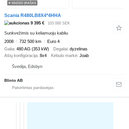
VAIZDO ĮRAŠAS
Scania R480LB8X4*4HHA
9 395 €
103 000 SEK
Sunkvežimis su keliamuoju kabliu
2008
732 500 km
Euro 4
Galia
480 AG (353 kW)
Degalai
dyzelinas
Ašių konfigūracija
8x4
Kėbulo markė
Joab
Švedija, Edsbyn
Blinto AB