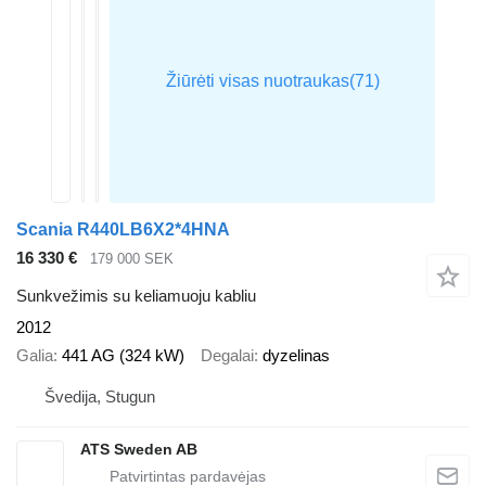
Scania R440LB6X2*4HNA
16 330 €
179 000 SEK
Sunkvežimis su keliamuoju kabliu
2012
Galia
441 AG (324 kW)
Degalai
dyzelinas
Švedija, Stugun
ATS Sweden AB