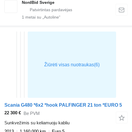
NordBid Sverige
1
metai su „Autoline“
Scania G480 *6x2 *hook PALFINGER 21 ton *EURO 5
22 300 €
Be PVM
Sunkvežimis su keliamuoju kabliu
2013
1 160 000 km
Euro 5