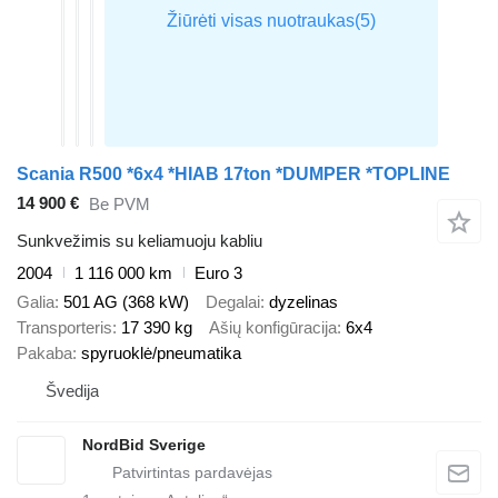
Scania R500 *6x4 *HIAB 17ton *DUMPER *TOPLINE
14 900 €
Be PVM
Sunkvežimis su keliamuoju kabliu
2004
1 116 000 km
Euro 3
Galia
501 AG (368 kW)
Degalai
dyzelinas
Transporteris
17 390 kg
Ašių konfigūracija
6x4
Pakaba
spyruoklė/pneumatika
Švedija
NordBid Sverige