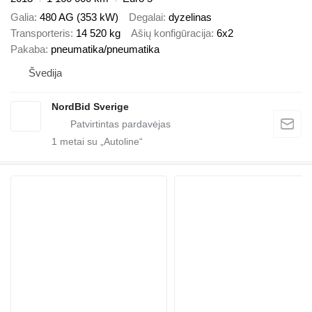
Galia
480 AG (353 kW)
Degalai
dyzelinas
Transporteris
14 520 kg
Ašių konfigūracija
6x2
Pakaba
pneumatika/pneumatika
Švedija
NordBid Sverige
1
metai su „Autoline“