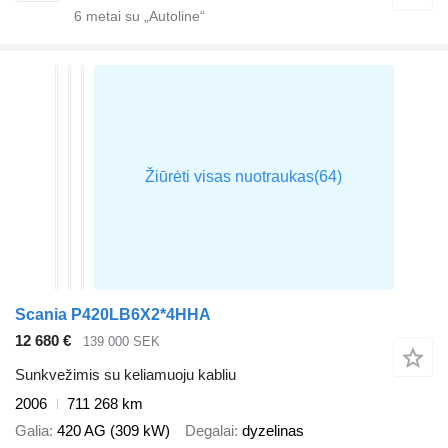
6
metai su „Autoline“
Scania P420LB6X2*4HHA
12 680 €
139 000 SEK
Sunkvežimis su keliamuoju kabliu
2006
711 268 km
Galia
420 AG (309 kW)
Degalai
dyzelinas