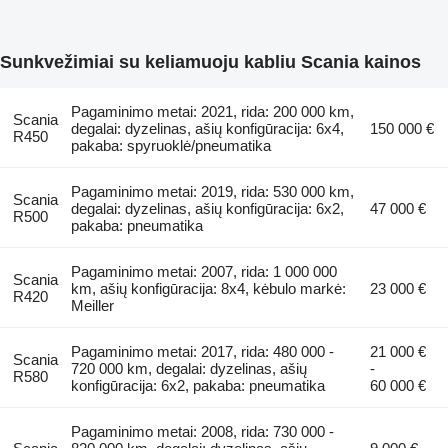
Sunkvežimiai su keliamuoju kabliu Scania kainos
Pagaminimo metai: 2021, rida: 200 000 km,
Scania
degalai: dyzelinas, ašių konfigūracija: 6x4,
150 000 €
R450
pakaba: spyruoklė/pneumatika
Pagaminimo metai: 2019, rida: 530 000 km,
Scania
degalai: dyzelinas, ašių konfigūracija: 6x2,
47 000 €
R500
pakaba: pneumatika
Pagaminimo metai: 2007, rida: 1 000 000
Scania
km, ašių konfigūracija: 8x4, kėbulo markė:
23 000 €
R420
Meiller
Pagaminimo metai: 2017, rida: 480 000 -
21 000 €
Scania
720 000 km, degalai: dyzelinas, ašių
-
R580
konfigūracija: 6x2, pakaba: pneumatika
60 000 €
Pagaminimo metai: 2008, rida: 730 000 -