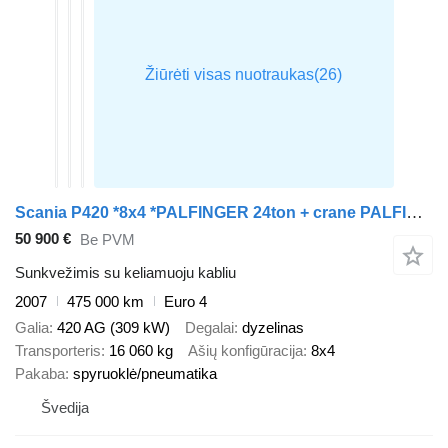
Scania P420 *8x4 *PALFINGER 24ton + crane PALFINGER 32t/m
50 900 €
Be PVM
Sunkvežimis su keliamuoju kabliu
2007
475 000 km
Euro 4
Galia
420 AG (309 kW)
Degalai
dyzelinas
Transporteris
16 060 kg
Ašių konfigūracija
8x4
Pakaba
spyruoklė/pneumatika
Švedija