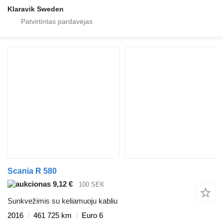
Klaravik Sweden
Scania R 580
9,12 €
100 SEK
Sunkvežimis su keliamuoju kabliu
2016
461 725 km
Euro 6