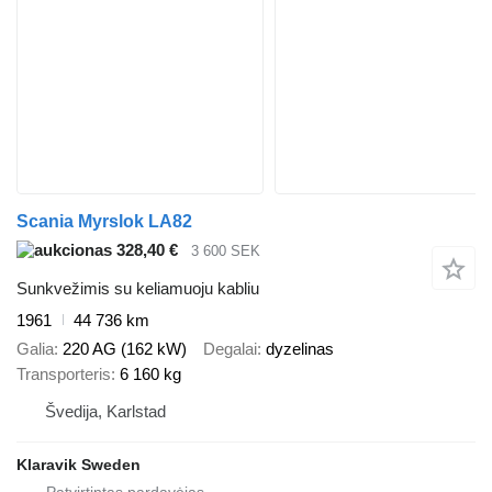
Scania Myrslok LA82
328,40 €
3 600 SEK
Sunkvežimis su keliamuoju kabliu
1961
44 736 km
Galia
220 AG (162 kW)
Degalai
dyzelinas
Transporteris
6 160 kg
Švedija, Karlstad
Klaravik Sweden