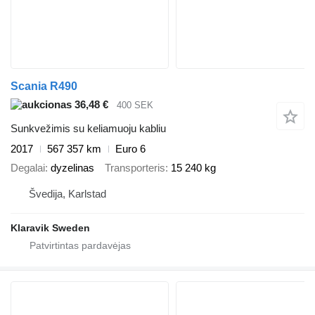
Scania R490
36,48 €
400 SEK
Sunkvežimis su keliamuoju kabliu
2017
567 357 km
Euro 6
Degalai
dyzelinas
Transporteris
15 240 kg
Švedija, Karlstad
Klaravik Sweden