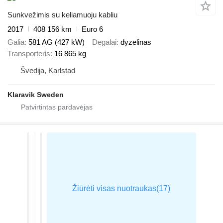
Sunkvežimis su keliamuoju kabliu
2017
408 156 km
Euro 6
Galia
581 AG (427 kW)
Degalai
dyzelinas
Transporteris
16 865 kg
Švedija, Karlstad
Klaravik Sweden