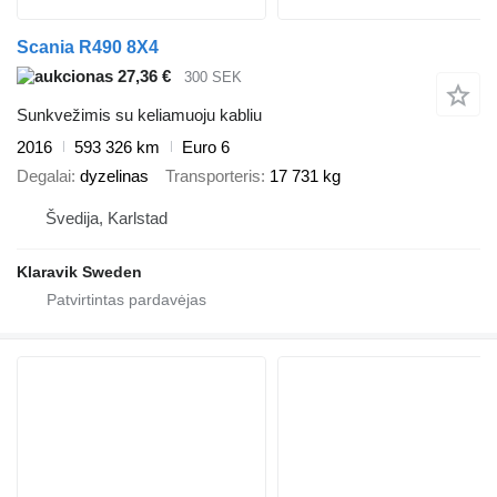
Scania R490 8X4
27,36 €
300 SEK
Sunkvežimis su keliamuoju kabliu
2016
593 326 km
Euro 6
Degalai
dyzelinas
Transporteris
17 731 kg
Švedija, Karlstad
Klaravik Sweden