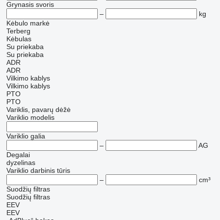
Grynasis svoris
–
kg
Kėbulo markė
Terberg
Kėbulas
Su priekaba
Su priekaba
ADR
ADR
Vilkimo kablys
Vilkimo kablys
PTO
PTO
Variklis, pavarų dėžė
Variklio modelis
Variklio galia
–
AG
Degalai
dyzelinas
Variklio darbinis tūris
–
cm³
Suodžių filtras
Suodžių filtras
EEV
EEV