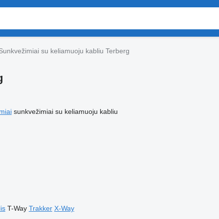
Sunkvežimiai su keliamuoju kabliu Terberg
g
miai
sunkvežimiai su keliamuoju kabliu
is
T-Way
Trakker
X-Way