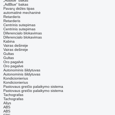
„AdBlue“ bakas
„AdBlue“ bakas
Pavarų dėžės tipas
automatinė
mechaninė
Retarderis
Retarderis
Centrinis sutepimas
Centrinis sutepimas
Diferencialo blokavimas
Diferencialo blokavimas
Kabina
Vairas dešinėje
Vairas dešinėje
Gultas
Gultas
Oro pagalvė
Oro pagalvė
Autonominis šildytuvas
Autonominis šildytuvas
Kondicionierius
Kondicionierius
Pastovaus greičio palaikymo sistema
Pastovaus greičio palaikymo sistema
Tachografas
Tachografas
Ašys
ABS
ABS