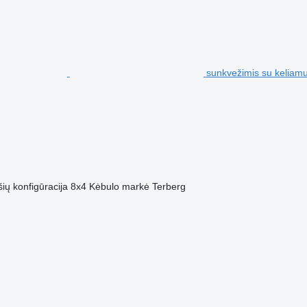
sunkvežimis su keliam
šių konfigūracija
8x4
Kėbulo markė
Terberg