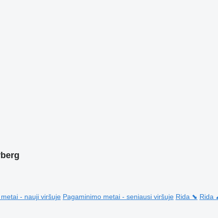
rberg
etai - nauji viršuje
Pagaminimo metai - seniausi viršuje
Rida ⬊
Rida 