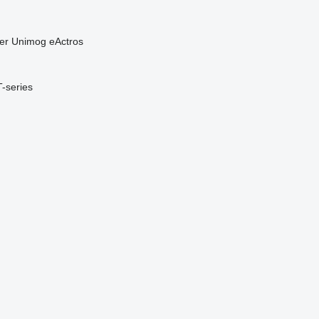
er
Unimog
eActros
T-series