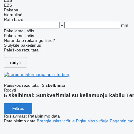
EBS
EBS
Pakaba
hidraulinė
Ratų bazė
–
mm
Pakeliamoji ašis
Pakeliamoji ašis
Nerandate reikalingo filtro?
Siūlykite pakeitimus
Paieškos rezultatai:
-
rodyti
Informacija apie Terberg
Paieškos rezultatai:
5 skelbimai
Rodyti
5 skelbimai:
Sunkvežimiai su keliamuoju kabliu Te
Filtras
Rūšiavimas
:
Patalpinimo data
Patalpinimo data
Brangiausias viršuje
Pigiausias viršuje
Pagaminimo m