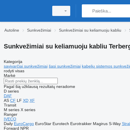
Autoline
Sunkvežimiai
Sunkvežimiai su keliamuoju kabliu
Sunkvežimiai su keliamuoju kabliu Terber
Kategorija
savivarčiai sunkvežimiai
šasi sunkvežimiai
kabelių sistemos sunkveži
rodyti visas
Markė
Pagal šią užklausą rezultatų neradome
D series
DAF
AS
CF
LF
XD
XF
Transit
M series
X series
Ranger
IVECO
Daily
EuroCargo
EuroStar
Eurotech
Eurotrakker
Magirus
S-Way
Stral
Forward
NPR