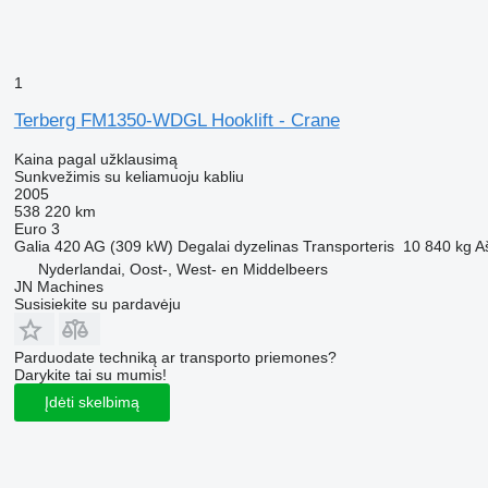
1
Terberg FM1350-WDGL Hooklift - Crane
Kaina pagal užklausimą
Sunkvežimis su keliamuoju kabliu
2005
538 220 km
Euro 3
Galia
420 AG (309 kW)
Degalai
dyzelinas
Transporteris
10 840 kg
A
Nyderlandai, Oost-, West- en Middelbeers
JN Machines
Susisiekite su pardavėju
Parduodate techniką ar transporto priemones?
Darykite tai su mumis!
Įdėti skelbimą