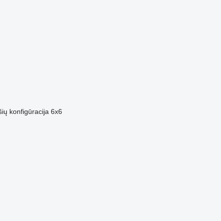
šių konfigūracija
6x6