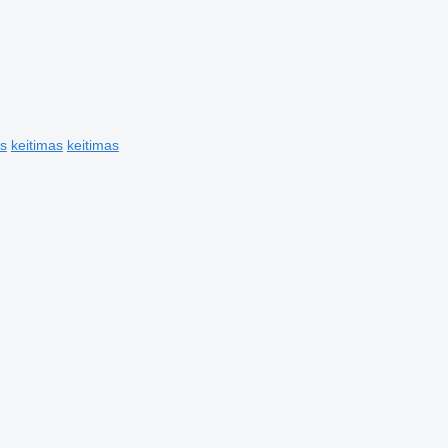
is
keitimas
keitimas