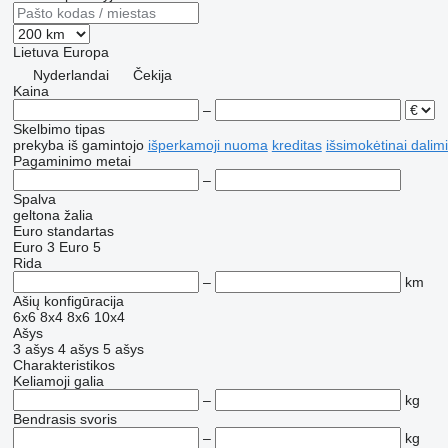
Lietuva
Europa
Nyderlandai
Čekija
Kaina
–
Skelbimo tipas
prekyba
iš gamintojo
išperkamoji nuoma
kreditas
išsimokėtinai dalim
Pagaminimo metai
–
Spalva
geltona
žalia
Euro standartas
Euro 3
Euro 5
Rida
–
km
Ašių konfigūracija
6x6
8x4
8x6
10x4
Ašys
3 ašys
4 ašys
5 ašys
Charakteristikos
Keliamoji galia
–
kg
Bendrasis svoris
–
kg