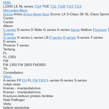
MAN
L2000
LE
NL series
TGA
TGE
TGL
TGM
TGS
TGX
Mercedes-Benz
Actros
Antos
Arocs
Atego
Axor
Econic
LK
S-Class
SK
SL-Class
Sprint
Canter
Canter
Atleon
C-series
D-series
D Wide
G-series
K-series
Kerax
Midlum
Premium
Scania
G-series
K-series
L-series
LB
P-series
R-series
S-series
T-series
E-series
Phoenix
T-series
Terberg
FL
FL 1350
FM
FM 1350
FM 2850
FM2850
TA
Constellation
Volvo
A-series
FE
FH
FL
FM
FMX
L-series
N-series
S-series
rodyti visas
Kranas - manipuliatorius
Kranas - manipuliatorius
Krautuvo-keltuvo prekės ženklas
Hiab
Palfinger
Vieta
Ieškoti spindulyje