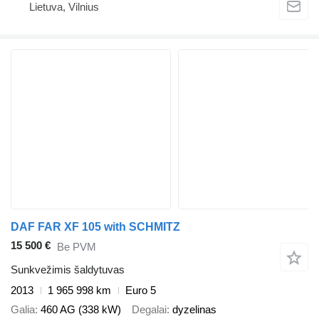
Lietuva, Vilnius
DAF FAR XF 105 with SCHMITZ
15 500 €
Be PVM
Sunkvežimis šaldytuvas
2013
1 965 998 km
Euro 5
Galia
460 AG (338 kW)
Degalai
dyzelinas