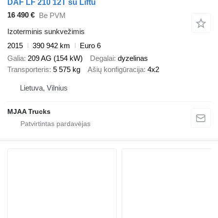
DAF LF 210 12T su Liftu
16 490 €
Be PVM
Izoterminis sunkvežimis
2015
390 942 km
Euro 6
Galia
209 AG (154 kW)
Degalai
dyzelinas
Transporteris
5 575 kg
Ašių konfigūracija
4x2
Lietuva, Vilnius
MJAA Trucks