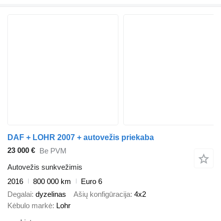
DAF + LOHR 2007 + autovežis priekaba
23 000 €
Be PVM
Autovežis sunkvežimis
2016
800 000 km
Euro 6
Degalai
dyzelinas
Ašių konfigūracija
4x2
Kėbulo markė
Lohr