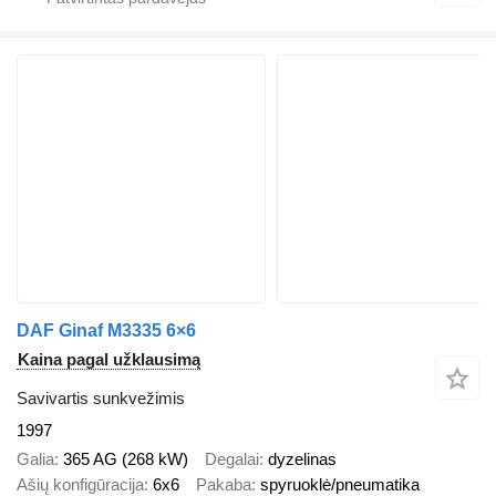
DAF Ginaf M3335 6×6
Kaina pagal užklausimą
Savivartis sunkvežimis
1997
Galia
365 AG (268 kW)
Degalai
dyzelinas
Ašių konfigūracija
6x6
Pakaba
spyruoklė/pneumatika