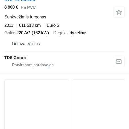
8 900 €
Be PVM
Sunkvežimis furgonas
2011
611 513 km
Euro 5
Galia
220 AG (162 kW)
Degalai
dyzelinas
Lietuva, Vilnius
TDS Group