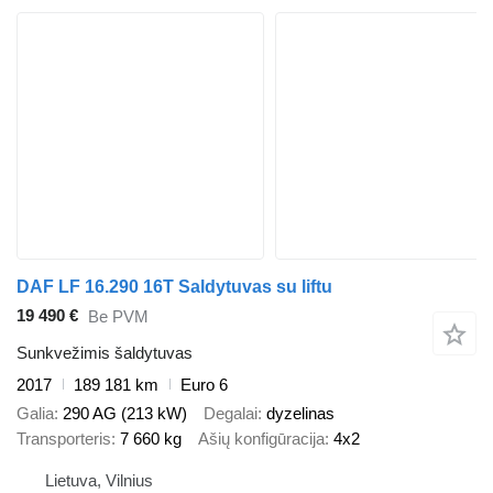
DAF LF 16.290 16T Saldytuvas su liftu
19 490 €
Be PVM
Sunkvežimis šaldytuvas
2017
189 181 km
Euro 6
Galia
290 AG (213 kW)
Degalai
dyzelinas
Transporteris
7 660 kg
Ašių konfigūracija
4x2
Lietuva, Vilnius