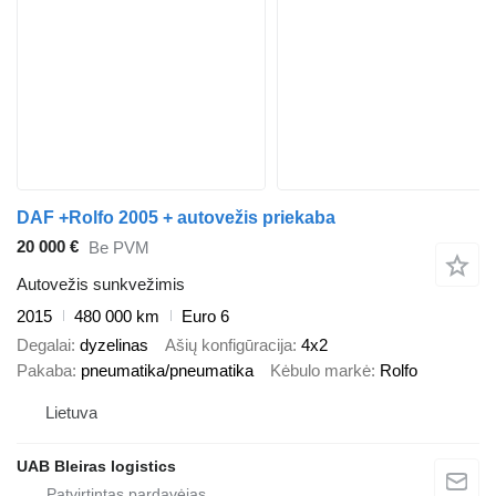
DAF +Rolfo 2005 + autovežis priekaba
20 000 €
Be PVM
Autovežis sunkvežimis
2015
480 000 km
Euro 6
Degalai
dyzelinas
Ašių konfigūracija
4x2
Pakaba
pneumatika/pneumatika
Kėbulo markė
Rolfo
Lietuva
UAB Bleiras logistics