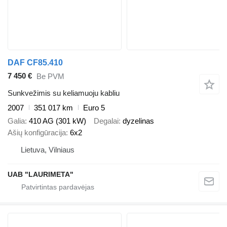
DAF CF85.410
7 450 €
Be PVM
Sunkvežimis su keliamuoju kabliu
2007
351 017 km
Euro 5
Galia
410 AG (301 kW)
Degalai
dyzelinas
Ašių konfigūracija
6x2
Lietuva, Vilniaus
UAB "LAURIMETA"