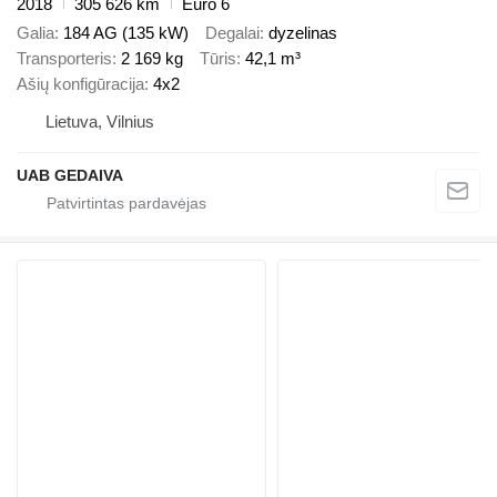
2018
305 626 km
Euro 6
Galia
184 AG (135 kW)
Degalai
dyzelinas
Transporteris
2 169 kg
Tūris
42,1 m³
Ašių konfigūracija
4x2
Lietuva, Vilnius
UAB GEDAIVA