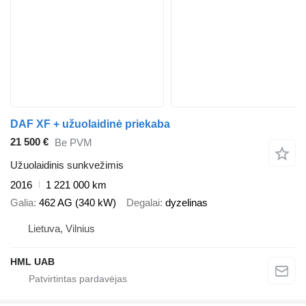
DAF XF + užuolaidinė priekaba
21 500 €
Be PVM
Užuolaidinis sunkvežimis
2016
1 221 000 km
Galia
462 AG (340 kW)
Degalai
dyzelinas
Lietuva, Vilnius
HML UAB