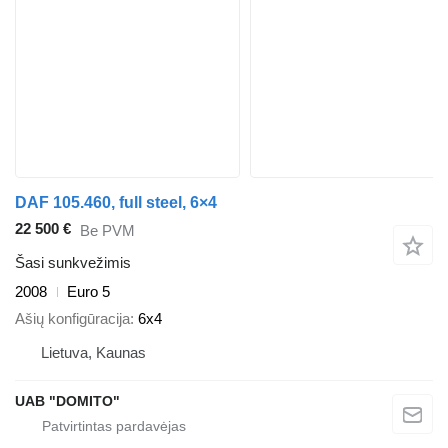
DAF 105.460, full steel, 6×4
22 500 €
Be PVM
Šasi sunkvežimis
2008
Euro 5
Ašių konfigūracija
6x4
Lietuva, Kaunas
UAB "DOMITO"