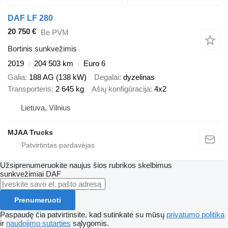
DAF LF 280
20 750 €
Be PVM
Bortinis sunkvežimis
2019
204 503 km
Euro 6
Galia
188 AG (138 kW)
Degalai
dyzelinas
Transporteris
2 645 kg
Ašių konfigūracija
4x2
Lietuva, Vilnius
MJAA Trucks
Užsiprenumeruokite naujus šios rubrikos skelbimus
sunkvežimiai
DAF
Prenumeruoti
Paspaudę čia patvirtinsite, kad sutinkate su mūsų
privatumo politika
ir
naudojimo sutarties
sąlygomis.