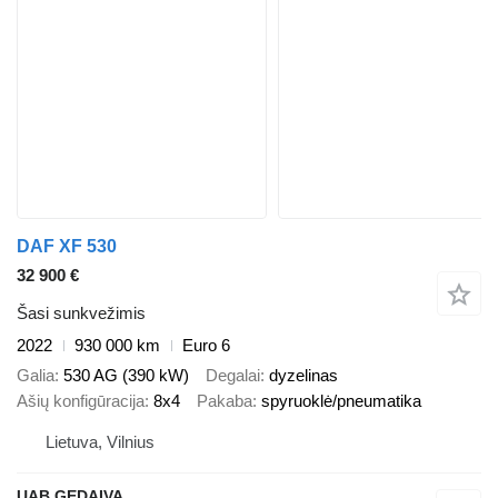
DAF XF 530
32 900 €
Šasi sunkvežimis
2022
930 000 km
Euro 6
Galia
530 AG (390 kW)
Degalai
dyzelinas
Ašių konfigūracija
8x4
Pakaba
spyruoklė/pneumatika
Lietuva, Vilnius
UAB GEDAIVA