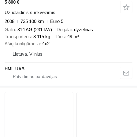
5 800 €
Užuolaidinis sunkvežimis
2008
735 100 km
Euro 5
Galia
314 AG (231 kW)
Degalai
dyzelinas
Transporteris
8 115 kg
Tūris
49 m³
Ašių konfigūracija
4x2
Lietuva, Vilnius
HML UAB