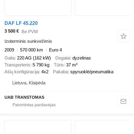
DAF LF 45.220
3 500 €
Be PVM
Izoterminis sunkvežimis
2009
570 000 km
Euro 4
Galia
220 AG (162 kW)
Degalai
dyzelinas
Transporteris
5 790 kg
Tūris
37 m³
Ašių konfigūracija
4x2
Pakaba
spyruoklė/pneumatika
Lietuva, Klaipėda
UAB TRANSTOMAS