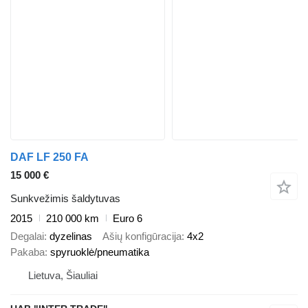
DAF LF 250 FA
15 000 €
Sunkvežimis šaldytuvas
2015
210 000 km
Euro 6
Degalai
dyzelinas
Ašių konfigūracija
4x2
Pakaba
spyruoklė/pneumatika
Lietuva, Šiauliai