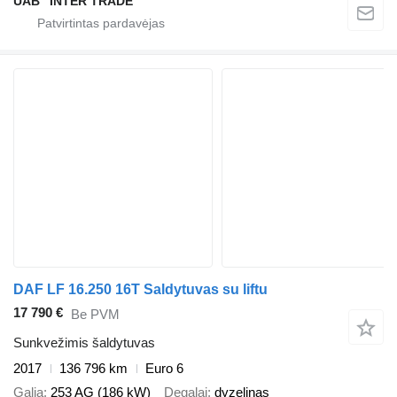
UAB "INTER TRADE"
DAF LF 16.250 16T Saldytuvas su liftu
17 790 €
Be PVM
Sunkvežimis šaldytuvas
2017
136 796 km
Euro 6
Galia
253 AG (186 kW)
Degalai
dyzelinas