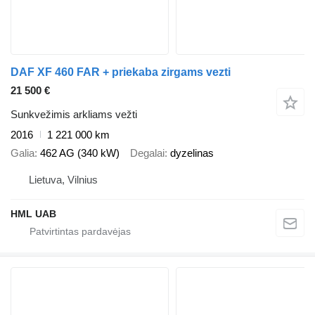
DAF XF 460 FAR + priekaba zirgams vezti
21 500 €
Sunkvežimis arkliams vežti
2016
1 221 000 km
Galia
462 AG (340 kW)
Degalai
dyzelinas
Lietuva, Vilnius
HML UAB