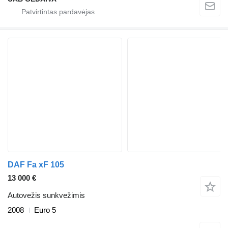
DAF Fa xF 105
13 000 €
Autovežis sunkvežimis
2008
Euro 5