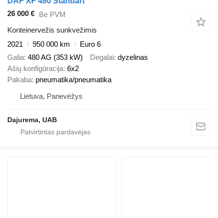
DAF XF 480 Standart
26 000 €
Be PVM
Konteinervežis sunkvežimis
2021
950 000 km
Euro 6
Galia
480 AG (353 kW)
Degalai
dyzelinas
Ašių konfigūracija
6x2
Pakaba
pneumatika/pneumatika
Lietuva, Panevėžys
Dajurema, UAB