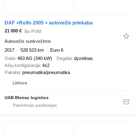
DAF +Rolfo 2005 + autovežis priekaba
21 000 €
Be PVM
Autovežis sunkvežimis
2017
528 523 km
Euro 6
Galia
463 AG (340 kW)
Degalai
dyzelinas
Ašių konfigūracija
4x2
Pakaba
pneumatika/pneumatika
Lietuva
UAB Bleiras logistics