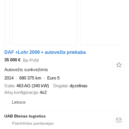
DAF +Lohr 2009 + autovežis priekaba
35 000 €
Be PVM
Autovežis sunkvežimis
2014
680 375 km
Euro 5
Galia
463 AG (340 kW)
Degalai
dyzelinas
Ašių konfigūracija
4x2
Lietuva
UAB Bleiras logistics