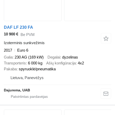
DAF LF 230 FA
10 900 €
Be PVM
Izoterminis sunkvežimis
2017
Euro 6
Galia
230 AG (169 kW)
Degalai
dyzelinas
Transporteris
6 000 kg
Ašių konfigūracija
4x2
Pakaba
spyruoklė/pneumatika
Lietuva, Panevėžys
Dajurema, UAB