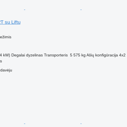
T su Liftu
M
vežimis
4 kW)
Degalai
dyzelinas
Transporteris
5 575 kg
Ašių konfigūracija
4x2
us
rdavėju