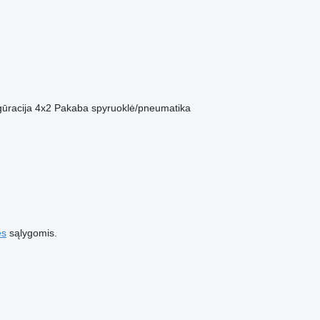
gūracija
4x2
Pakaba
spyruoklė/pneumatika
es
sąlygomis.