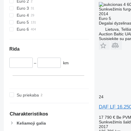
Euro 2
4 6
Euro 3
Sunkvežimis fur
2014
Euro 4
Euro 5
Euro 5
Degalai
dyzelina
Lietuva, Telšia
Euro 6
Auction Baltic U
Susisiekite su pa
Rida
–
km
Su priekaba
24
DAF LF 16.250 
Charakteristikos
17 790 €
Be PV
Sunkvežimis šald
Keliamoji galia
2017