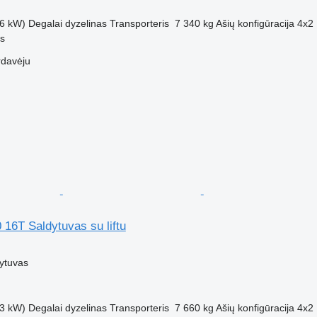
6 kW)
Degalai
dyzelinas
Transporteris
7 340 kg
Ašių konfigūracija
4x2
us
rdavėju
16T Saldytuvas su liftu
M
ytuvas
3 kW)
Degalai
dyzelinas
Transporteris
7 660 kg
Ašių konfigūracija
4x2