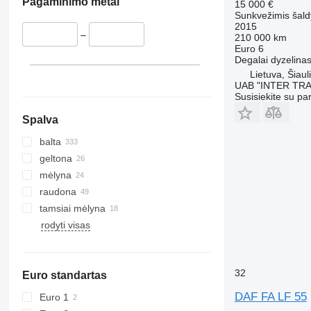
Pagaminimo metai
15 000 €
Sunkvežimis šald
2015
–
210 000 km
Euro 6
Degalai
dyzelina
Lietuva, Šiauli
UAB "INTER TR
Susisiekite su pa
Spalva
balta
geltona
mėlyna
raudona
tamsiai mėlyna
rodyti visas
32
Euro standartas
DAF FA LF 55
Euro 1