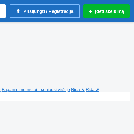
Prisijungti / Registracija
Įdėti skelbimą
e
Pagaminimo metai - seniausi viršuje
Rida ⬊
Rida ⬈