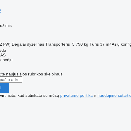
0
vežimis
2 kW)
Degalai
dyzelinas
Transporteris
5 790 kg
Tūris
37 m³
Ašių konfi
pėda
MAS
rdavėju
te naujus šios rubrikos skelbimus
i
irtinsite, kad sutinkate su mūsų
privatumo politika
ir
naudojimo sutarti