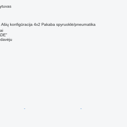
ytuvas
s
Ašių konfigūracija
4x2
Pakaba
spyruoklė/pneumatika
ai
ADE"
rdavėju