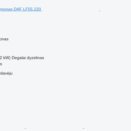
gonas
2 kW)
Degalai
dyzelinas
us
rdavėju