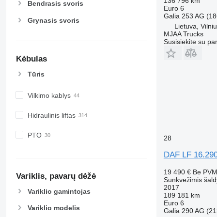
136 796 km
Bendrasis svoris
Euro 6
Galia
253 AG (18
Grynasis svoris
Lietuva, Vilni
MJAA Trucks
Susisiekite su pa
Kėbulas
Tūris
Vilkimo kablys
Hidraulinis liftas
PTO
28
DAF LF 16.290 
19 490 €
Be PV
Variklis, pavarų dėžė
Sunkvežimis šald
2017
Variklio gamintojas
189 181 km
Euro 6
Variklio modelis
Galia
290 AG (21