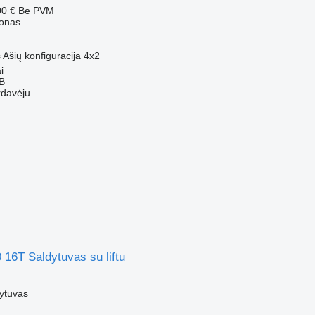
00 €
Be PVM
gonas
s
Ašių konfigūracija
4x2
i
AB
rdavėju
16T Saldytuvas su liftu
M
ytuvas