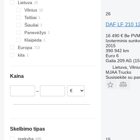
Lietuva
Vilnius
26
Telšiai
DAF LF 210 12
Šiauliai
Panevėžys
16 490 €
Be PV
Klaipėda
Izoterminis sunk
2015
Europa
390 942 km
kita
Jungtinė Karalystė
Euro 6
Galia
209 AG (15
Nyderlandai
Ukraina
Lietuva, Vilni
Lenkija
MJAA Trucks
Kaina
Susisiekite su pa
Čekija
Vokietija
–
Belgija
Vengrija
Ispanija
rodyti visas
Skelbimo tipas
prekyba
15