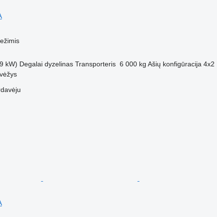
A
M
vežimis
9 kW)
Degalai
dyzelinas
Transporteris
6 000 kg
Ašių konfigūracija
4x2
evėžys
rdavėju
A