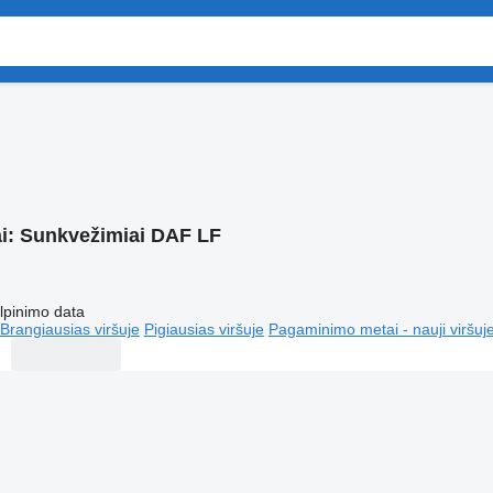
i:
Sunkvežimiai DAF LF
lpinimo data
Brangiausias viršuje
Pigiausias viršuje
Pagaminimo metai - nauji viršuj