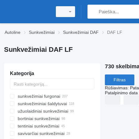
Autoline
Sunkvežimiai
Sunkvežimiai DAF
DAF LF
Sunkvežimiai DAF LF
730 skelbima
Kategorija
Filtras
Rūšiavimas
:
Pata
Patalpinimo data
sunkvežimiai furgonai
sunkvežiminiai šaldytuvai
užuolaidiniai sunkvežimiai
bortiniai sunkvežimiai
tentiniai sunkvežimiai
savivarčiai sunkvežimiai