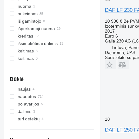
nuoma
DAF LF 230 F
aukcionas
10 900 €
Be PV
iš gamintojo
Izoterminis sunk
išperkamoji nuoma
2017
Euro 6
kreditas
Galia
230 AG (16
išsimokėtinai dalimis
Lietuva, Pan
keitimas
Dajurema, UAB
Susisiekite su pa
keitimas
Būklė
naujas
naudotos
po avarijos
dalimis
turi defektų
18
DAF LF 250 F