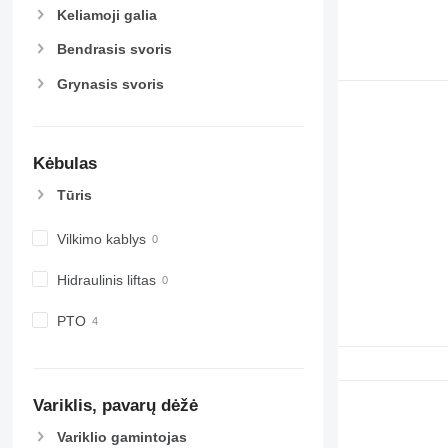
Keliamoji galia
Bendrasis svoris
Grynasis svoris
Kėbulas
Tūris
Vilkimo kablys
Hidraulinis liftas
PTO
Variklis, pavarų dėžė
Variklio gamintojas