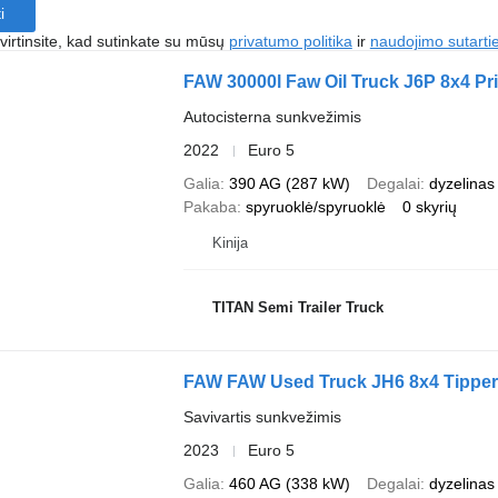
i
irtinsite, kad sutinkate su mūsų
privatumo politika
ir
naudojimo sutarti
FAW 30000l Faw Oil Truck J6P 8x4 Pr
Autocisterna sunkvežimis
2022
Euro 5
Galia
390 AG (287 kW)
Degalai
dyzelinas
Pakaba
spyruoklė/spyruoklė
0 skyrių
Kinija
TITAN Semi Trailer Truck
FAW FAW Used Truck JH6 8x4 Tipper
Savivartis sunkvežimis
2023
Euro 5
Galia
460 AG (338 kW)
Degalai
dyzelinas