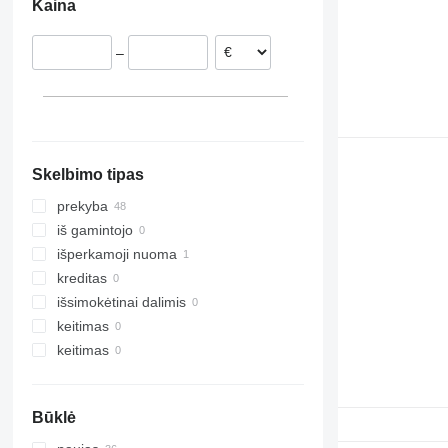
Kaina
Kazachstanas
–
Skelbimo tipas
prekyba
iš gamintojo
išperkamoji nuoma
kreditas
išsimokėtinai dalimis
keitimas
keitimas
Būklė