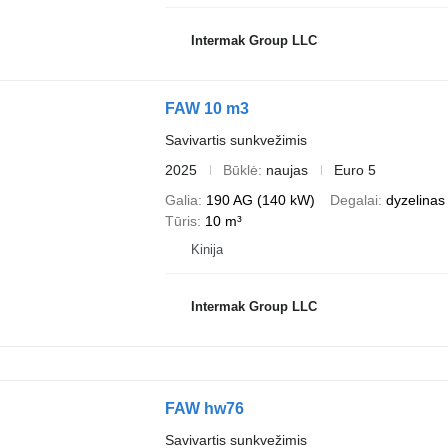
Intermak Group LLC
FAW 10 m3
Savivartis sunkvežimis
2025
Būklė
naujas
Euro 5
Galia
190 AG (140 kW)
Degalai
dyzelinas
Tūris
10 m³
Kinija
Intermak Group LLC
FAW hw76
Savivartis sunkvežimis