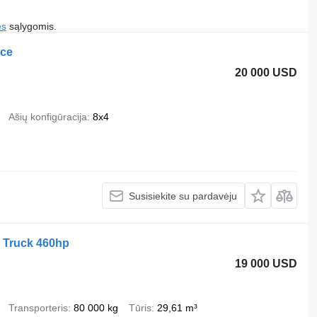
es
sąlygomis.
ice
20 000 USD
Ašių konfigūracija
8x4
Susisiekite su pardavėju
 Truck 460hp
19 000 USD
Transporteris
80 000 kg
Tūris
29,61 m³