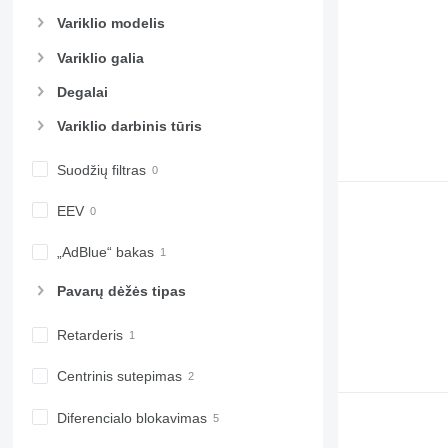
Variklio modelis
Variklio galia
Degalai
Variklio darbinis tūris
Suodžių filtras
EEV
„AdBlue“ bakas
Pavarų dėžės tipas
Retarderis
Centrinis sutepimas
Diferencialo blokavimas