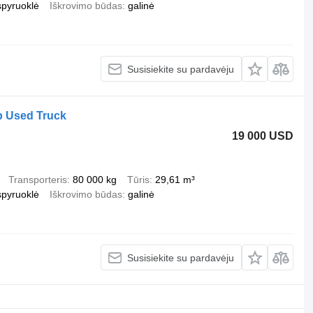
spyruoklė
Iškrovimo būdas
galinė
Susisiekite su pardavėju
 Used Truck
19 000 USD
Transporteris
80 000 kg
Tūris
29,61 m³
spyruoklė
Iškrovimo būdas
galinė
Susisiekite su pardavėju