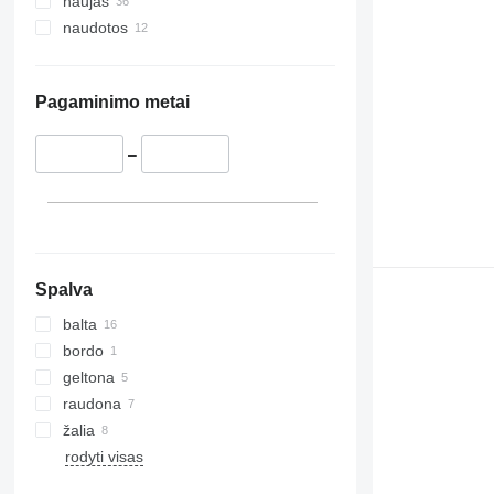
naujas
naudotos
Pagaminimo metai
–
Spalva
balta
bordo
geltona
raudona
žalia
rodyti visas