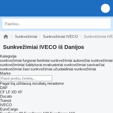
Sunkvežimiai
Sunkvežimiai IVECO
Sunkvežimiai IVE
Sunkvežimiai IVECO iš Danijos
Kategorija
sunkvežimiai furgonai
bortiniai sunkvežimiai
autovežiai sunkvežimiai
sunkvežiminiai šaldytuvai
evakuatoriai sunkvežimiai
savivarčiai
sunkvežimiai
šasi sunkvežimiai
užuolaidiniai sunkvežimiai
Markė
Pagal šią užklausą rezultatų neradome
DAF
CF
LF
XD
XF
Ducato
Transit
IVECO
EuroCargo