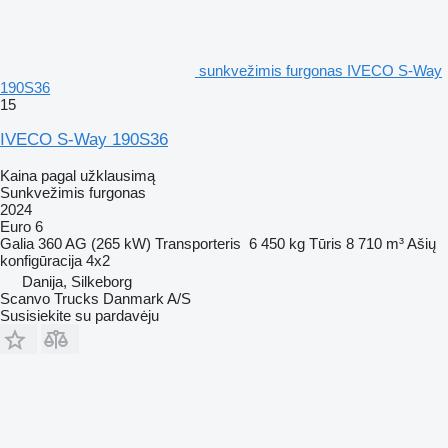
sunkvežimis furgonas IVECO S-Way
190S36
15
IVECO S-Way 190S36
Kaina pagal užklausimą
Sunkvežimis furgonas
2024
Euro 6
Galia
360 AG (265 kW)
Transporteris
6 450 kg
Tūris
8 710 m³
Ašių
konfigūracija
4x2
Danija, Silkeborg
Scanvo Trucks Danmark A/S
Susisiekite su pardavėju