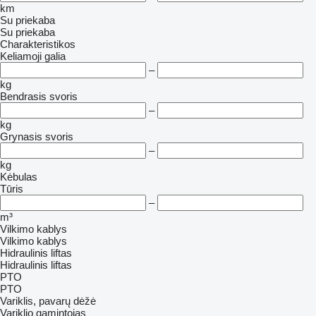
km
Su priekaba
Su priekaba
Charakteristikos
Keliamoji galia
–
kg
Bendrasis svoris
–
kg
Grynasis svoris
–
kg
Kėbulas
Tūris
–
m³
Vilkimo kablys
Vilkimo kablys
Hidraulinis liftas
Hidraulinis liftas
PTO
PTO
Variklis, pavarų dėžė
Variklio gamintojas