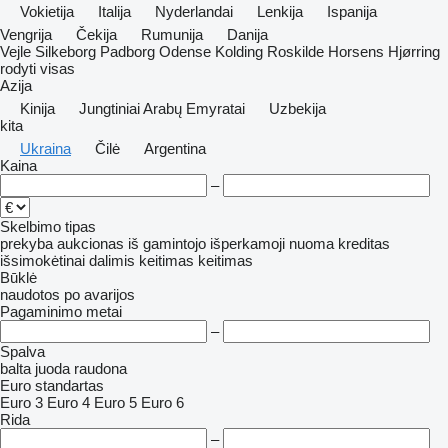
Vokietija
Italija
Nyderlandai
Lenkija
Ispanija
Vengrija
Čekija
Rumunija
Danija
Vejle
Silkeborg
Padborg
Odense
Kolding
Roskilde
Horsens
Hjørring
rodyti visas
Azija
Kinija
Jungtiniai Arabų Emyratai
Uzbekija
kita
Ukraina
Čilė
Argentina
Kaina
–
Skelbimo tipas
prekyba
aukcionas
iš gamintojo
išperkamoji nuoma
kreditas
išsimokėtinai dalimis
keitimas
keitimas
Būklė
naudotos
po avarijos
Pagaminimo metai
–
Spalva
balta
juoda
raudona
Euro standartas
Euro 3
Euro 4
Euro 5
Euro 6
Rida
–