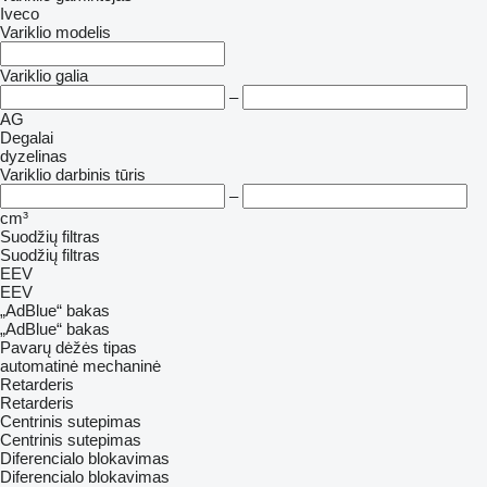
Iveco
Variklio modelis
Variklio galia
–
AG
Degalai
dyzelinas
Variklio darbinis tūris
–
cm³
Suodžių filtras
Suodžių filtras
EEV
EEV
„AdBlue“ bakas
„AdBlue“ bakas
Pavarų dėžės tipas
automatinė
mechaninė
Retarderis
Retarderis
Centrinis sutepimas
Centrinis sutepimas
Diferencialo blokavimas
Diferencialo blokavimas