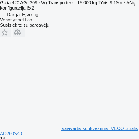
Galia
420 AG (309 kW)
Transporteris
15 000 kg
Tūris
9,19 m³
Ašių
konfigūracija
6x2
Danija, Hjørring
Vendsyssel Last
Susisiekite su pardavėju
savivartis sunkvežimis IVECO Stralis
AD260S40
14