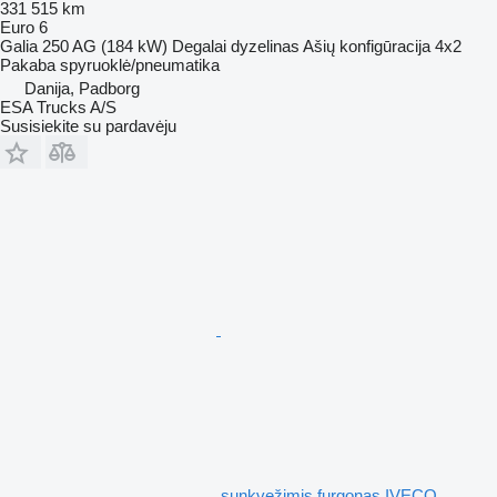
331 515 km
Euro 6
Galia
250 AG (184 kW)
Degalai
dyzelinas
Ašių konfigūracija
4x2
Pakaba
spyruoklė/pneumatika
Danija, Padborg
ESA Trucks A/S
Susisiekite su pardavėju
sunkvežimis furgonas IVECO