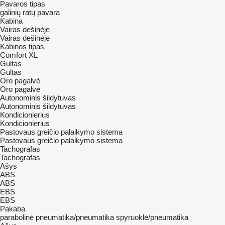
Pavaros tipas
galinių ratų pavara
Kabina
Vairas dešinėje
Vairas dešinėje
Kabinos tipas
Comfort
XL
Gultas
Gultas
Oro pagalvė
Oro pagalvė
Autonominis šildytuvas
Autonominis šildytuvas
Kondicionierius
Kondicionierius
Pastovaus greičio palaikymo sistema
Pastovaus greičio palaikymo sistema
Tachografas
Tachografas
Ašys
ABS
ABS
EBS
EBS
Pakaba
parabolinė
pneumatika/pneumatika
spyruoklė/pneumatika