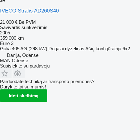
IVECO Stralis AD260S40
21 000 €
Be PVM
Savivartis sunkvežimis
2005
359 000 km
Euro 3
Galia
405 AG (298 kW)
Degalai
dyzelinas
Ašių konfigūracija
6x2
Danija, Odense
MAN Odense
Susisiekite su pardavėju
Parduodate techniką ar transporto priemones?
Darykite tai su mumis!
Įdėti skelbimą