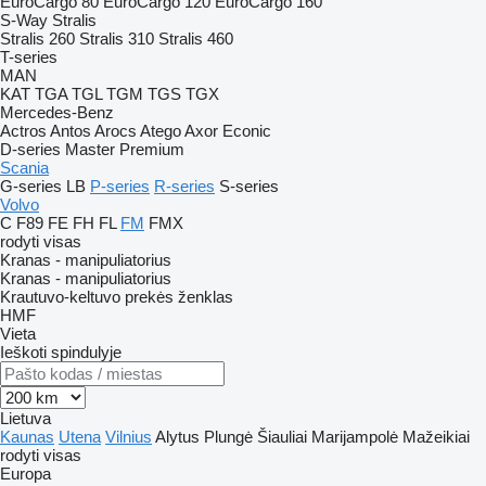
EuroCargo 80
EuroCargo 120
EuroCargo 160
S-Way
Stralis
Stralis 260
Stralis 310
Stralis 460
T-series
MAN
KAT
TGA
TGL
TGM
TGS
TGX
Mercedes-Benz
Actros
Antos
Arocs
Atego
Axor
Econic
D-series
Master
Premium
Scania
G-series
LB
P-series
R-series
S-series
Volvo
C
F89
FE
FH
FL
FM
FMX
rodyti visas
Kranas - manipuliatorius
Kranas - manipuliatorius
Krautuvo-keltuvo prekės ženklas
HMF
Vieta
Ieškoti spindulyje
Lietuva
Kaunas
Utena
Vilnius
Alytus
Plungė
Šiauliai
Marijampolė
Mažeikiai
rodyti visas
Europa