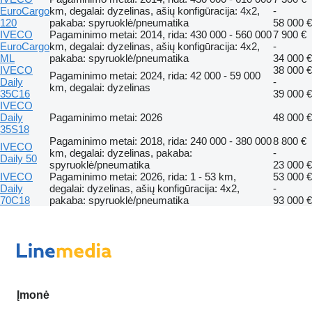
EuroCargo
km, degalai: dyzelinas, ašių konfigūracija: 4x2,
-
120
pakaba: spyruoklė/pneumatika
58 000 €
IVECO
Pagaminimo metai: 2014, rida: 430 000 - 560 000
7 900 €
EuroCargo
km, degalai: dyzelinas, ašių konfigūracija: 4x2,
-
ML
pakaba: spyruoklė/pneumatika
34 000 €
IVECO
38 000 €
Pagaminimo metai: 2024, rida: 42 000 - 59 000
Daily
-
km, degalai: dyzelinas
35C16
39 000 €
IVECO
Daily
Pagaminimo metai: 2026
48 000 €
35S18
Pagaminimo metai: 2018, rida: 240 000 - 380 000
8 800 €
IVECO
km, degalai: dyzelinas, pakaba:
-
Daily 50
spyruoklė/pneumatika
23 000 €
IVECO
Pagaminimo metai: 2026, rida: 1 - 53 km,
53 000 €
Daily
degalai: dyzelinas, ašių konfigūracija: 4x2,
-
70C18
pakaba: spyruoklė/pneumatika
93 000 €
Įmonė