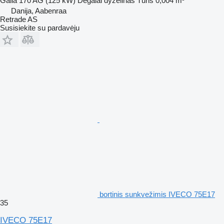
Galia
170 AG (125 kW)
Degalai
dyzelinas
Tūris
0,004 m³
Danija, Aabenraa
Retrade AS
Susisiekite su pardavėju
bortinis sunkvežimis IVECO 75E17
35
IVECO 75E17