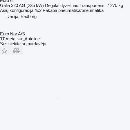
Euro 6
Galia
320 AG (235 kW)
Degalai
dyzelinas
Transporteris
7 270 kg
Ašių konfigūracija
4x2
Pakaba
pneumatika/pneumatika
Danija, Padborg
Euro Nor A/S
17
metai su „Autoline“
Susisiekite su pardavėju