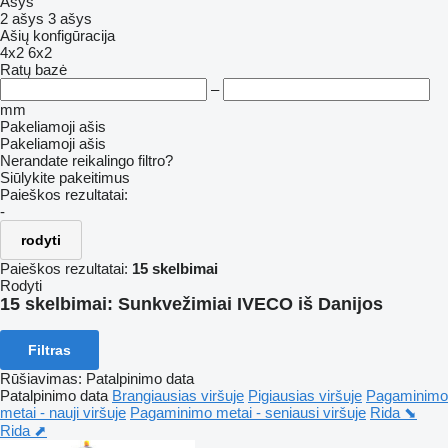
Ašys
2 ašys
3 ašys
Ašių konfigūracija
4x2
6x2
Ratų bazė
–
mm
Pakeliamoji ašis
Pakeliamoji ašis
Nerandate reikalingo filtro?
Siūlykite pakeitimus
Paieškos rezultatai:
-
rodyti
Paieškos rezultatai:
15 skelbimai
Rodyti
15 skelbimai:
Sunkvežimiai IVECO iš Danijos
Filtras
Rūšiavimas
:
Patalpinimo data
Patalpinimo data
Brangiausias viršuje
Pigiausias viršuje
Pagaminimo
metai - nauji viršuje
Pagaminimo metai - seniausi viršuje
Rida ⬊
Rida ⬈