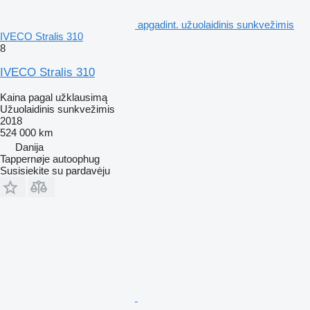
apgadint. užuolaidinis sunkvežimis
IVECO Stralis 310
8
IVECO Stralis 310
Kaina pagal užklausimą
Užuolaidinis sunkvežimis
2018
524 000 km
Danija
Tappernøje autoophug
Susisiekite su pardavėju