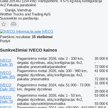
Galia
209 AG (154 kW)
Transporteris
4 575 kg
Ašių konfigūracija
4x2
Pakaba
parabolinė
Danija, Vamdrup
Wolther Trucks and Trading ApS
Susisiekite su pardavėju
Informacija apie IVECO
Paieškos rezultatai:
15 skelbimai
Rodyti
Sunkvežimiai IVECO kainos
Pagaminimo metai: 2026, rida: 2 - 330 km,
35 000 €
IVECO
degalai: dyzelinas, ašių konfigūracija: 4x2,
-
Daily 35
pakaba: pneumatika/parabolinė
72 000 €
Pagaminimo metai: 2026, rida: 330 - 980 km,
41 000 €
IVECO
degalai: dyzelinas, ašių konfigūracija: 4x2,
-
Daily 35S
pakaba: pneumatika
72 000 €
31 000 €
IVECO
Pagaminimo metai: 2024, rida: 51 000 - 73 000
-
Daily 35C
km, degalai: dyzelinas
39 000 €
Pagaminimo metai: 2026, rida: 1 - 53 km,
53 000 €
IVECO
degalai: dyzelinas, ašių konfigūracija: 4x2,
-
Daily 70
pakaba: spyruoklė/pneumatika
93 000 €
IVECO
Pagaminimo metai: 2014, rida: 430 000 - 610 000
7 300 €