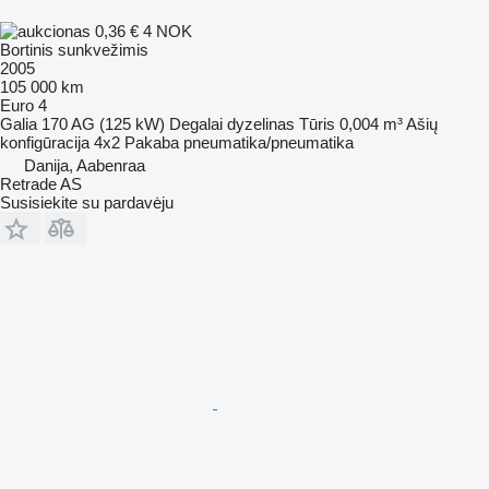
0,36 €
4 NOK
Bortinis sunkvežimis
2005
105 000 km
Euro 4
Galia
170 AG (125 kW)
Degalai
dyzelinas
Tūris
0,004 m³
Ašių
konfigūracija
4x2
Pakaba
pneumatika/pneumatika
Danija, Aabenraa
Retrade AS
Susisiekite su pardavėju