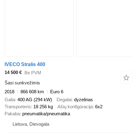
IVECO Stralis 400
14 500 €
Be PVM
Šasi sunkvežimis
2018
866 608 km
Euro 6
Galia
400 AG (294 kW)
Degalai
dyzelinas
Transporteris
18 256 kg
Ašių konfigūracija
6x2
Pakaba
pneumatika/pneumatika
Lietuva, Dievogala