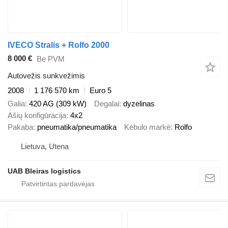
IVECO Stralis + Rolfo 2000
8 000 €
Be PVM
Autovežis sunkvežimis
2008
1 176 570 km
Euro 5
Galia
420 AG (309 kW)
Degalai
dyzelinas
Ašių konfigūracija
4x2
Pakaba
pneumatika/pneumatika
Kėbulo markė
Rolfo
Lietuva, Utena
UAB Bleiras logistics