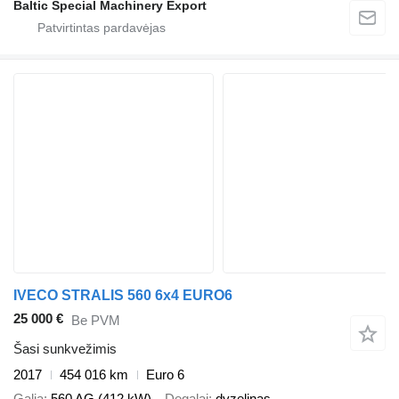
Baltic Special Machinery Export
IVECO STRALIS 560 6x4 EURO6
25 000 €
Be PVM
Šasi sunkvežimis
2017
454 016 km
Euro 6
Galia
560 AG (412 kW)
Degalai
dyzelinas