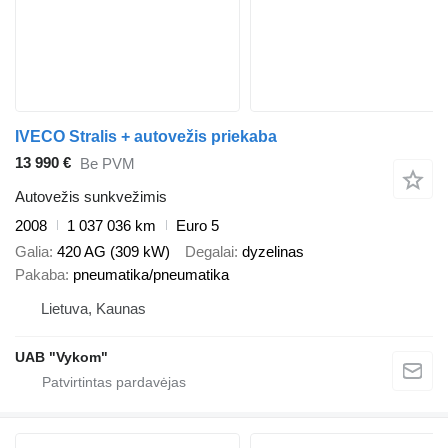
IVECO Stralis + autovežis priekaba
13 990 €
Be PVM
Autovežis sunkvežimis
2008
1 037 036 km
Euro 5
Galia
420 AG (309 kW)
Degalai
dyzelinas
Pakaba
pneumatika/pneumatika
Lietuva, Kaunas
UAB "Vykom"