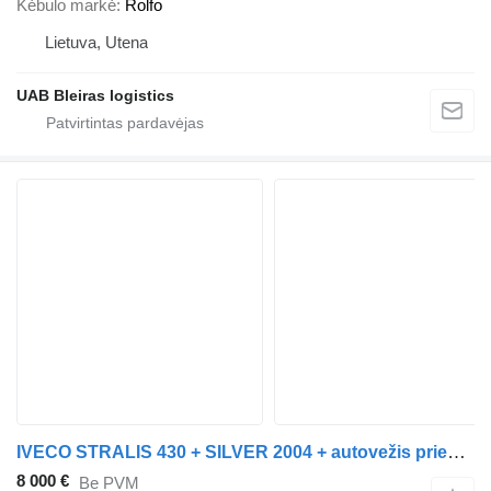
Kėbulo markė
Rolfo
Lietuva, Utena
UAB Bleiras logistics
IVECO STRALIS 430 + SILVER 2004 + autovežis priekaba
8 000 €
Be PVM