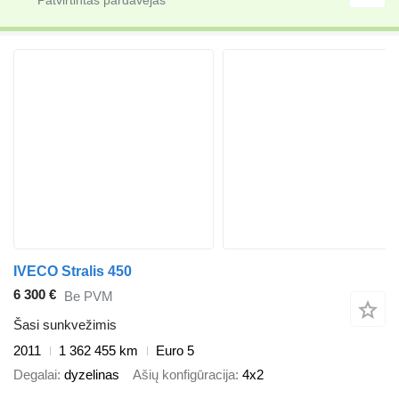
IVECO Stralis 450
6 300 €
Be PVM
Šasi sunkvežimis
2011
1 362 455 km
Euro 5
Degalai
dyzelinas
Ašių konfigūracija
4x2