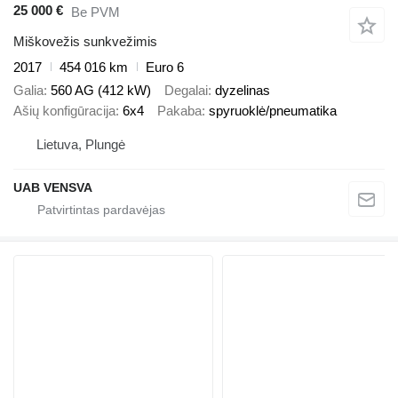
25 000 €
Be PVM
Miškovežis sunkvežimis
2017
454 016 km
Euro 6
Galia
560 AG (412 kW)
Degalai
dyzelinas
Ašių konfigūracija
6x4
Pakaba
spyruoklė/pneumatika
Lietuva, Plungė
UAB VENSVA