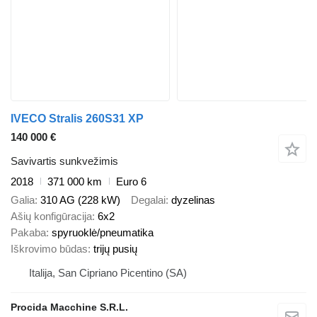
IVECO Stralis 260S31 XP
140 000 €
Savivartis sunkvežimis
2018
371 000 km
Euro 6
Galia
310 AG (228 kW)
Degalai
dyzelinas
Ašių konfigūracija
6x2
Pakaba
spyruoklė/pneumatika
Iškrovimo būdas
trijų pusių
Italija, San Cipriano Picentino (SA)
Procida Macchine S.R.L.