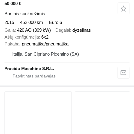
50 000 €
Bortinis sunkvežimis
2015
452 000 km
Euro 6
Galia
420 AG (309 kW)
Degalai
dyzelinas
Ašių konfigūracija
6x2
Pakaba
pneumatika/pneumatika
Italija, San Cipriano Picentino (SA)
Procida Macchine S.R.L.