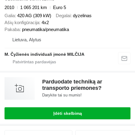
2010
1 065 201 km
Euro 5
Galia
420 AG (309 kW)
Degalai
dyzelinas
Ašių konfigūracija
4x2
Pakaba
pneumatika/pneumatika
Lietuva, Alytus
M. Čyžienės individuali įmonė MILČIJA
Parduodate techniką ar
transporto priemones?
Darykite tai su mumis!
Įdėti skelbimą