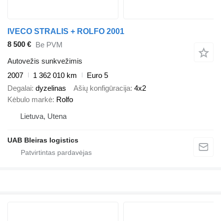
IVECO STRALIS + ROLFO 2001
8 500 €
Be PVM
Autovežis sunkvežimis
2007
1 362 010 km
Euro 5
Degalai
dyzelinas
Ašių konfigūracija
4x2
Kėbulo markė
Rolfo
Lietuva, Utena
UAB Bleiras logistics