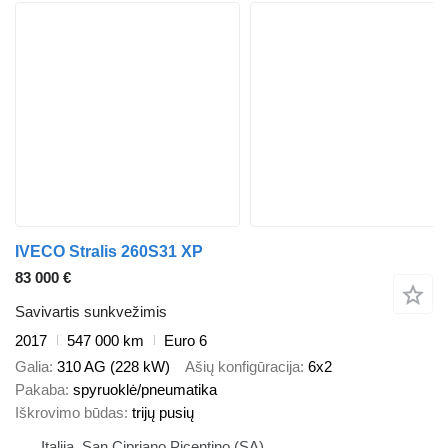
IVECO Stralis 260S31 XP
83 000 €
Savivartis sunkvežimis
2017
547 000 km
Euro 6
Galia
310 AG (228 kW)
Ašių konfigūracija
6x2
Pakaba
spyruoklė/pneumatika
Iškrovimo būdas
trijų pusių
Italija, San Cipriano Picentino (SA)