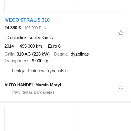
IVECO STRALIS 310
24 380 €
105 000 PLN
Užuolaidinis sunkvežimis
2014
495 000 km
Euro 6
Galia
310 AG (228 kW)
Degalai
dyzelinas
Transporteris
9 000 kg
Lenkija, Piotrków Trybunalski
AUTO HANDEL Marcin Motyl