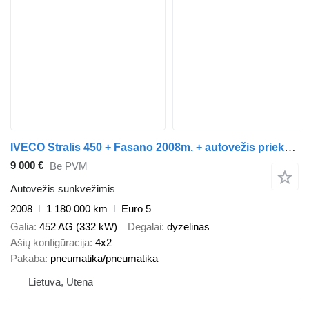
IVECO Stralis 450 + Fasano 2008m. + autovežis priekaba
9 000 €
Be PVM
Autovežis sunkvežimis
2008
1 180 000 km
Euro 5
Galia
452 AG (332 kW)
Degalai
dyzelinas
Ašių konfigūracija
4x2
Pakaba
pneumatika/pneumatika
Lietuva, Utena