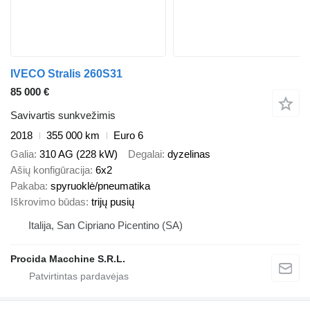
IVECO Stralis 260S31
85 000 €
Savivartis sunkvežimis
2018
355 000 km
Euro 6
Galia
310 AG (228 kW)
Degalai
dyzelinas
Ašių konfigūracija
6x2
Pakaba
spyruoklė/pneumatika
Iškrovimo būdas
trijų pusių
Italija, San Cipriano Picentino (SA)
Procida Macchine S.R.L.