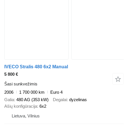
IVECO Stralis 480 6x2 Manual
5 800 €
Šasi sunkvežimis
2006
1 700 000 km
Euro 4
Galia
480 AG (353 kW)
Degalai
dyzelinas
Ašių konfigūracija
6x2
Lietuva, Vilnius