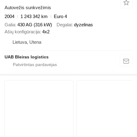
Autovežis sunkvežimis
2004
1 243 342 km
Euro 4
Galia
430 AG (316 kW)
Degalai
dyzelinas
Ašių konfigūracija
4x2
Lietuva, Utena
UAB Bleiras logistics