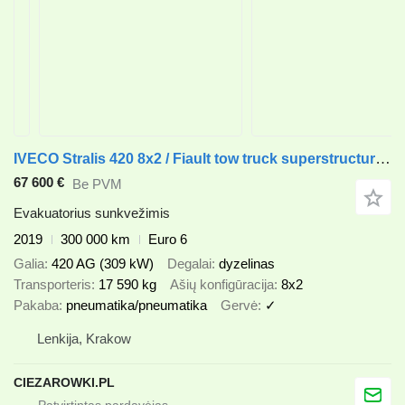
IVECO Stralis 420 8x2 / Fiault tow truck superstructure / 2 steering a
67 600 €
Be PVM
Evakuatorius sunkvežimis
2019
300 000 km
Euro 6
Galia
420 AG (309 kW)
Degalai
dyzelinas
Transporteris
17 590 kg
Ašių konfigūracija
8x2
Pakaba
pneumatika/pneumatika
Gervė
✓
Lenkija, Krakow
CIEZAROWKI.PL