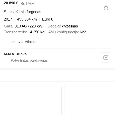
20 890 €
Be PVM
Sunkvežimis furgonas
2017
495 334 km
Euro 6
Galia
310 AG (228 kW)
Degalai
dyzelinas
Transporteris
14 350 kg
Ašių konfigūracija
6x2
Lietuva, Vilnius
MJAA Trucks