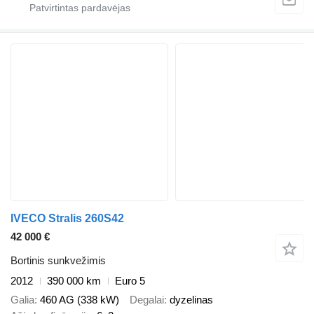
IVECO Stralis 260S42
42 000 €
Bortinis sunkvežimis
2012
390 000 km
Euro 5
Galia
460 AG (338 kW)
Degalai
dyzelinas