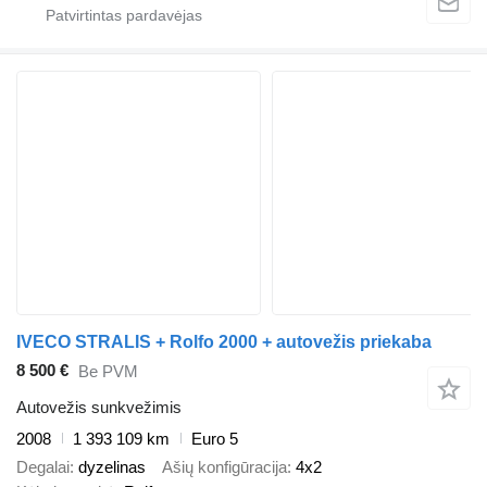
IVECO STRALIS + Rolfo 2000 + autovežis priekaba
8 500 €
Be PVM
Autovežis sunkvežimis
2008
1 393 109 km
Euro 5
Degalai
dyzelinas
Ašių konfigūracija
4x2