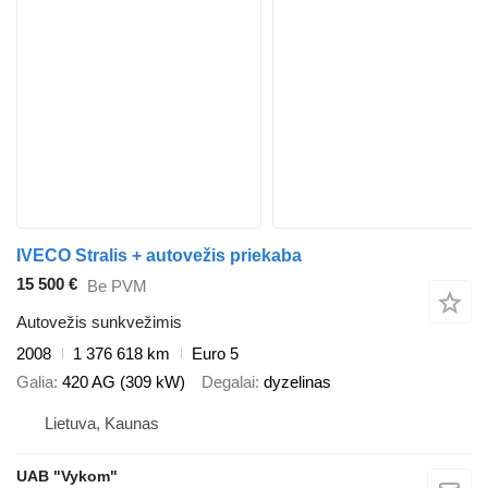
IVECO Stralis + autovežis priekaba
15 500 €
Be PVM
Autovežis sunkvežimis
2008
1 376 618 km
Euro 5
Galia
420 AG (309 kW)
Degalai
dyzelinas
Lietuva, Kaunas
UAB "Vykom"