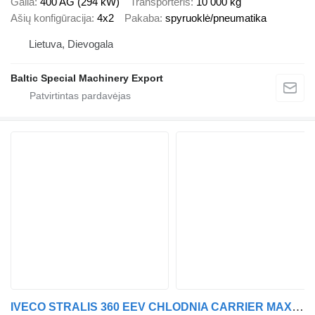
Galia
400 AG (294 kW)
Transporteris
10 000 kg
Ašių konfigūracija
4x2
Pakaba
spyruoklė/pneumatika
Lietuva, Dievogala
Baltic Special Machinery Export
IVECO STRALIS 360 EEV CHLODNIA CARRIER MAXIMA 1000