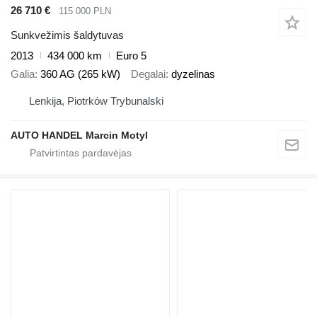
26 710 €
115 000 PLN
Sunkvežimis šaldytuvas
2013
434 000 km
Euro 5
Galia
360 AG (265 kW)
Degalai
dyzelinas
Lenkija, Piotrków Trybunalski
AUTO HANDEL Marcin Motyl