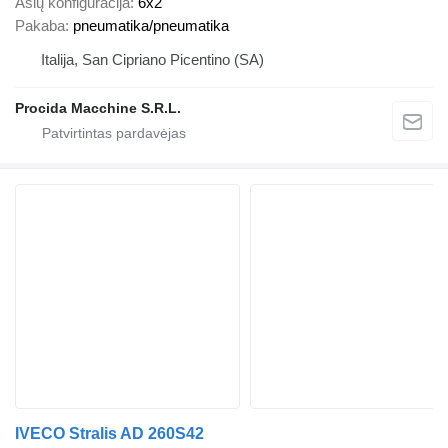
Ašių konfigūracija
6x2
Pakaba
pneumatika/pneumatika
Italija, San Cipriano Picentino (SA)
Procida Macchine S.R.L.
IVECO Stralis AD 260S42