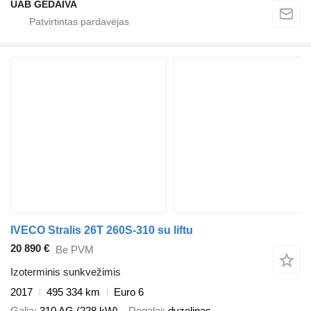
UAB GEDAIVA
IVECO Stralis 26T 260S-310 su liftu
20 890 €
Be PVM
Izoterminis sunkvežimis
2017
495 334 km
Euro 6
Galia
310 AG (228 kW)
Degalai
dyzelinas