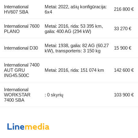
International
Metai: 2022, ašių konfigūracija:
216 800 €
HV607 SBA
6x4
International 7600
Metai: 2016, rida: 53 395 km,
33 270 €
PLANO
galia: 400 AG (294 kW)
Metai: 1938, galia: 82 AG (60.27
International D30
15 900 €
kW), transporteris: 3 150 kg
International 7400
AUT GRU
Metai: 2016, rida: 151 074 km
142 600 €
ING45.500C
International
WORKSTAR
: 0 skyrių
103 900 €
7400 SBA