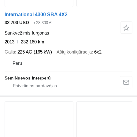
International 4300 SBA 4X2
32 700 USD
≈ 28 300 €
Sunkvežimis furgonas
2013
232 160 km
Galia
225 AG (165 kW)
Ašių konfigūracija
6x2
Peru
SemiNuevos Interperú