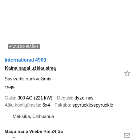
VAIZDO ĮRAŠAS
International 4900
Kaina pagal užklausimą
Savivartis sunkvežimis
1999
Galia
300 AG (221 kW)
Degalai
dyzelinas
Ašių konfigūracija
6x4
Pakaba
spyruoklė/spyruoklė
Meksika, Chihuahua
Maquinaria Wiebe Km 24 Sa