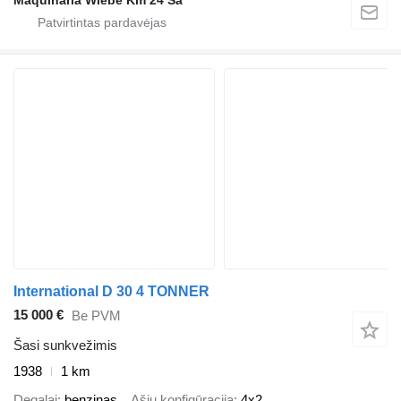
International D 30 4 TONNER
15 000 €
Be PVM
Šasi sunkvežimis
1938
1 km
Degalai
benzinas
Ašių konfigūracija
4x2