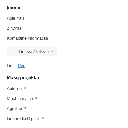
Įmonė
Apie mus
Žinynas
Kontaktinė informacija
Lietuva / lietuvių
Lie
Рус
Mūsų projektai
Autoline™
Machineryline™
Agroline™
Linemedia Digital ™