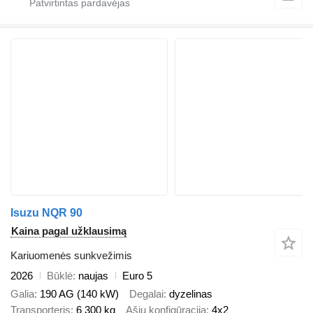
Isuzu NQR 90
Kaina pagal užklausimą
Kariuomenės sunkvežimis
2026
Būklė
naujas
Euro 5
Galia
190 AG (140 kW)
Degalai
dyzelinas
Transporteris
6 300 kg
Ašių konfigūracija
4x2