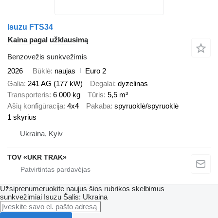
Isuzu FTS34
Kaina pagal užklausimą
Benzovežis sunkvežimis
2026
Būklė
naujas
Euro 2
Galia
241 AG (177 kW)
Degalai
dyzelinas
Transporteris
6 000 kg
Tūris
5,5 m³
Ašių konfigūracija
4x4
Pakaba
spyruoklė/spyruoklė
1 skyrius
Ukraina, Kyiv
TOV «UKR TRAK»
Užsiprenumeruokite naujus šios rubrikos skelbimus
sunkvežimiai
Isuzu
Šalis: Ukraina