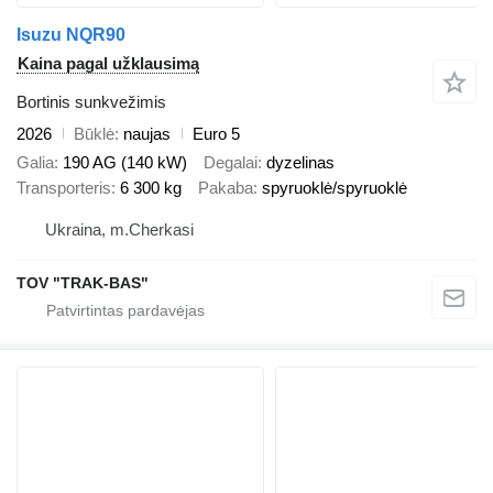
Isuzu NQR90
Kaina pagal užklausimą
Bortinis sunkvežimis
2026
Būklė
naujas
Euro 5
Galia
190 AG (140 kW)
Degalai
dyzelinas
Transporteris
6 300 kg
Pakaba
spyruoklė/spyruoklė
Ukraina, m.Cherkasi
TOV "TRAK-BAS"