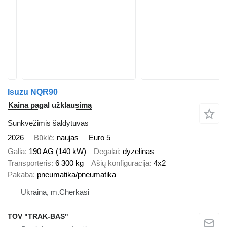
Isuzu NQR90
Kaina pagal užklausimą
Sunkvežimis šaldytuvas
2026
Būklė
naujas
Euro 5
Galia
190 AG (140 kW)
Degalai
dyzelinas
Transporteris
6 300 kg
Ašių konfigūracija
4x2
Pakaba
pneumatika/pneumatika
Ukraina, m.Cherkasi
TOV "TRAK-BAS"