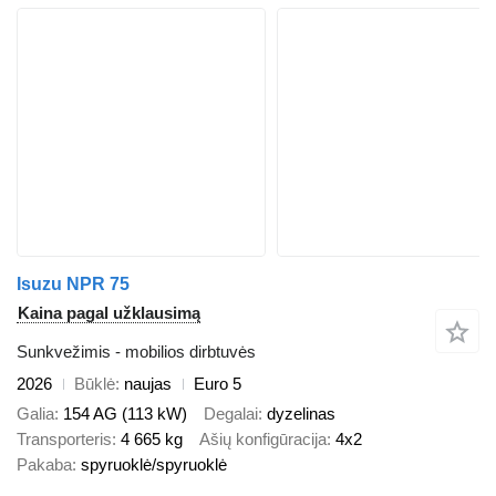
Isuzu NPR 75
Kaina pagal užklausimą
Sunkvežimis - mobilios dirbtuvės
2026
Būklė
naujas
Euro 5
Galia
154 AG (113 kW)
Degalai
dyzelinas
Transporteris
4 665 kg
Ašių konfigūracija
4x2
Pakaba
spyruoklė/spyruoklė