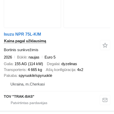
Isuzu NPR 75L-K/M
Kaina pagal užklausimą
Bortinis sunkvežimis
2026
Būklė
naujas
Euro 5
Galia
155 AG (114 kW)
Degalai
dyzelinas
Transporteris
4 665 kg
Ašių konfigūracija
4x2
Pakaba
spyruoklė/spyruoklė
Ukraina, m.Cherkasi
TOV "TRAK-BAS"