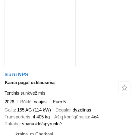
Isuzu NPS
Kaina pagal užklausimą
Tentinis sunkvežimis
2026
Būklė
naujas
Euro 5
Galia
155 AG (114 kW)
Degalai
dyzelinas
Transporteris
4 405 kg
Ašių konfigūracija
4x4
Pakaba
spyruoklė/spyruoklė
Ukraina, m.Cherkasi