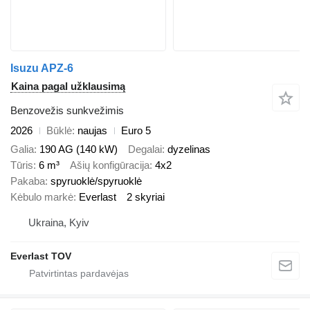
Isuzu APZ-6
Kaina pagal užklausimą
Benzovežis sunkvežimis
2026
Būklė
naujas
Euro 5
Galia
190 AG (140 kW)
Degalai
dyzelinas
Tūris
6 m³
Ašių konfigūracija
4x2
Pakaba
spyruoklė/spyruoklė
Kėbulo markė
Everlast
2 skyriai
Ukraina, Kyiv
Everlast TOV