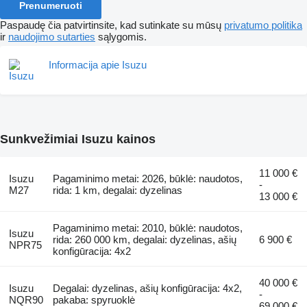
Prenumeruoti
Paspaudę čia patvirtinsite, kad sutinkate su mūsų
privatumo politika
ir
naudojimo sutarties
sąlygomis.
Informacija apie Isuzu
Sunkvežimiai Isuzu kainos
11 000 €
Isuzu
Pagaminimo metai: 2026, būklė: naudotos,
-
M27
rida: 1 km, degalai: dyzelinas
13 000 €
Pagaminimo metai: 2010, būklė: naudotos,
Isuzu
rida: 260 000 km, degalai: dyzelinas, ašių
6 900 €
NPR75
konfigūracija: 4x2
40 000 €
Isuzu
Degalai: dyzelinas, ašių konfigūracija: 4x2,
-
NQR90
pakaba: spyruoklė
69 000 €