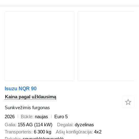
Isuzu NQR 90
Kaina pagal užklausimą
Sunkvežimis furgonas
2026
Būklė
naujas
Euro 5
Galia
155 AG (114 kW)
Degalai
dyzelinas
Transporteris
6 300 kg
Ašių konfigūracija
4x2
Pakaba
spyruoklė/spyruoklė