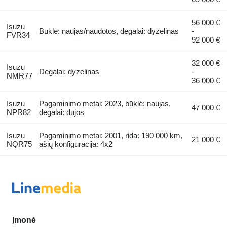
56 000 €
Isuzu
Būklė: naujas/naudotos, degalai: dyzelinas
-
FVR34
92 000 €
32 000 €
Isuzu
Degalai: dyzelinas
-
NMR77
36 000 €
Isuzu
Pagaminimo metai: 2023, būklė: naujas,
47 000 €
NPR82
degalai: dujos
Isuzu
Pagaminimo metai: 2001, rida: 190 000 km,
21 000 €
NQR75
ašių konfigūracija: 4x2
Įmonė