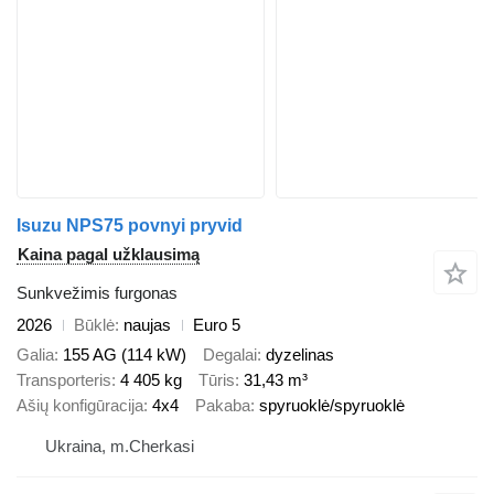
Isuzu NPS75 povnyi pryvid
Kaina pagal užklausimą
Sunkvežimis furgonas
2026
Būklė
naujas
Euro 5
Galia
155 AG (114 kW)
Degalai
dyzelinas
Transporteris
4 405 kg
Tūris
31,43 m³
Ašių konfigūracija
4x4
Pakaba
spyruoklė/spyruoklė
Ukraina, m.Cherkasi