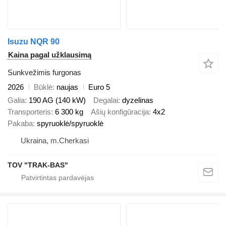
Isuzu NQR 90
Kaina pagal užklausimą
Sunkvežimis furgonas
2026
Būklė
naujas
Euro 5
Galia
190 AG (140 kW)
Degalai
dyzelinas
Transporteris
6 300 kg
Ašių konfigūracija
4x2
Pakaba
spyruoklė/spyruoklė
Ukraina, m.Cherkasi
TOV "TRAK-BAS"