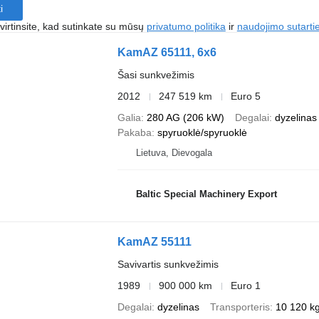
i
irtinsite, kad sutinkate su mūsų
privatumo politika
ir
naudojimo sutarti
KamAZ 65111, 6x6
Šasi sunkvežimis
2012
247 519 km
Euro 5
Galia
280 AG (206 kW)
Degalai
dyzelinas
Pakaba
spyruoklė/spyruoklė
Lietuva, Dievogala
Baltic Special Machinery Export
KamAZ 55111
Savivartis sunkvežimis
1989
900 000 km
Euro 1
Degalai
dyzelinas
Transporteris
10 120 k