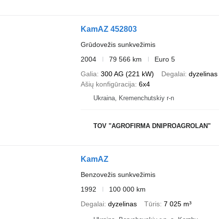
KamAZ 452803
Grūdovežis sunkvežimis
2004
79 566 km
Euro 5
Galia
300 AG (221 kW)
Degalai
dyzelinas
Ašių konfigūracija
6x4
Ukraina, Kremenchutskiy r-n
TOV "AGROFIRMA DNIPROAGROLAN"
KamAZ
Benzovežis sunkvežimis
1992
100 000 km
Degalai
dyzelinas
Tūris
7 025 m³