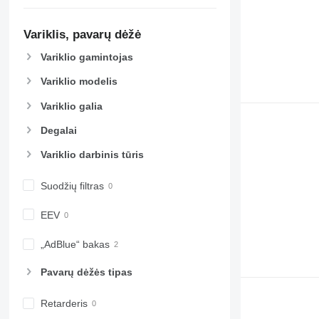
Variklis, pavarų dėžė
Variklio gamintojas
Variklio modelis
Variklio galia
Degalai
Variklio darbinis tūris
Suodžių filtras
EEV
„AdBlue“ bakas
Pavarų dėžės tipas
Retarderis