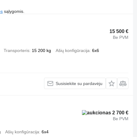
es
sąlygomis.
15 500 €
Be PVM
Transporteris
15 200 kg
Ašių konfigūracija
6x6
Susisiekite su pardavėju
2 700 €
Be PVM
g
Ašių konfigūracija
6x4