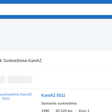
i:
Sunkvežimiai KamAZ
KamAZ 5511
Savivartis sunkvežimis
1990
83 520 km
Euro 1