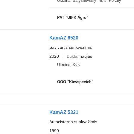
Ukraina, Baryshevskiy r-n, s. Korzhy
PAT "UIFK-Agro"
KamAZ 6520
Savivartis sunkvežimis
2020
Būklė
naujas
Ukraina, Kyiv
OOO "Kievspecteh"
KamAZ 5321
Autocisterna sunkvežimis
1990