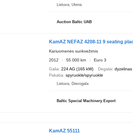
Lietuva, Utena
Auction Baltic UAB
KamAZ NEFAZ 4208-11 9 seating pla
Kariuomenės sunkvežimis
2012
55 000 km
Euro 3
Galia
224 AG (165 kW)
Degalai
dyzelinas
Pakaba
spyruoklė/spyruoklė
Lietuva, Dievogala
Baltic Special Machinery Export
KamAZ 55111