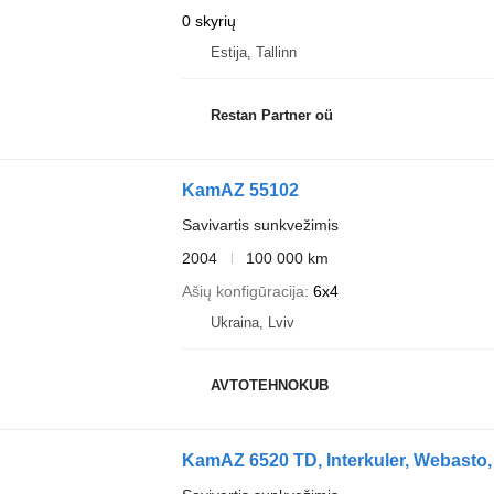
0 skyrių
Estija, Tallinn
Restan Partner oü
KamAZ 55102
Savivartis sunkvežimis
2004
100 000 km
Ašių konfigūracija
6x4
Ukraina, Lviv
AVTOTEHNOKUB
KamAZ 6520 TD, Interkuler, Webasto