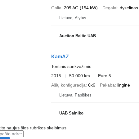
Galia
209 AG (154 kW)
Degalai
dyzelinas
Lietuva, Alytus
Auction Baltic UAB
KamAZ
Tentinis sunkvežimis
2015
50 000 km
Euro 5
Ašių konfigūracija
6x6
Pakaba
linginė
Lietuva, Papiškės
UAB Salniko
te naujus šios rubrikos skelbimus