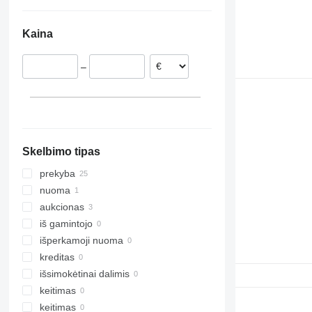
Estija
Ukraina
Čekija
Moldova
Kaina
Lenkija
–
Skelbimo tipas
prekyba
nuoma
aukcionas
iš gamintojo
išperkamoji nuoma
kreditas
išsimokėtinai dalimis
keitimas
keitimas