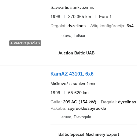
Savivartis sunkvežimis
1998
370 365 km
Euro 1
Degalai
dyzelinas
Ašių konfigūracija
6x4
Lietuva, Telšiai
VAIZDO ĮRAŠAS
Auction Baltic UAB
KamAZ 43101, 6x6
Miškovežis sunkvežimis
1999
65 620 km
Galia
209 AG (154 kW)
Degalai
dyzelinas
Pakaba
spyruoklė/spyruoklė
Lietuva, Dievogala
Baltic Special Machinery Export