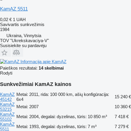
KamAZ 5511
0,02 €
1 UAH
Savivartis sunkvežimis
1984
Ukraina, Vinnytsia
TOV "Ukrekskavaciya-V"
Susisiekite su pardavėju
Informacija apie KamAZ
Paieškos rezultatai:
14 skelbimai
Rodyti
Sunkvežimiai KamAZ kainos
KamAZ
Metai: 2011, rida: 100 000 km, ašių konfigūracija:
15 240 €
45142
6x4
KamAZ
Metai: 2007
10 360 €
53215
KamAZ
Metai: 2004, degalai: dyzelinas, tūris: 10 850 m³
7 418 €
55102
KamAZ
Metai: 1993, degalai: dyzelinas, tūris: 7 m³
7 279 €
5511