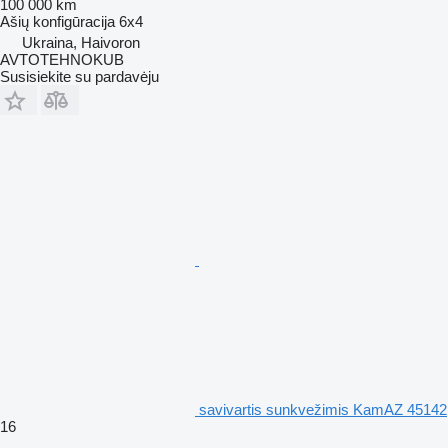
100 000 km
Ašių konfigūracija
6x4
Ukraina, Haivoron
AVTOTEHNOKUB
Susisiekite su pardavėju
savivartis sunkvežimis KamAZ 45142
16