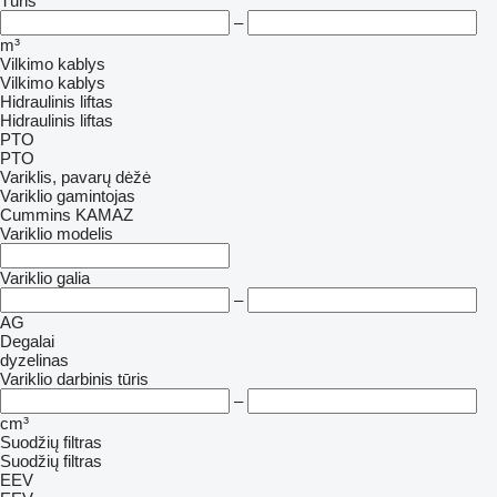
Tūris
–
m³
Vilkimo kablys
Vilkimo kablys
Hidraulinis liftas
Hidraulinis liftas
PTO
PTO
Variklis, pavarų dėžė
Variklio gamintojas
Cummins
KAMAZ
Variklio modelis
Variklio galia
–
AG
Degalai
dyzelinas
Variklio darbinis tūris
–
cm³
Suodžių filtras
Suodžių filtras
EEV