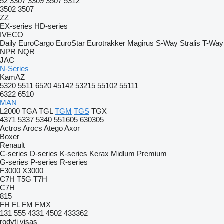
52
3307
3309
3507
5312
3502
3507
ZZ
EX-series
HD-series
IVECO
Daily
EuroCargo
EuroStar
Eurotrakker
Magirus
S-Way
Stralis
T-Way
NPR
NQR
JAC
N-Series
KamAZ
5320
5511
6520
45142
53215
55102
55111
6322
6510
MAN
L2000
TGA
TGL
TGM
TGS
TGX
4371
5337
5340
551605
630305
Actros
Arocs
Atego
Axor
Boxer
Renault
C-series
D-series
K-series
Kerax
Midlum
Premium
G-series
P-series
R-series
F3000
X3000
C7H
T5G
T7H
C7H
815
FH
FL
FM
FMX
131
555
4331
4502
433362
rodyti visas