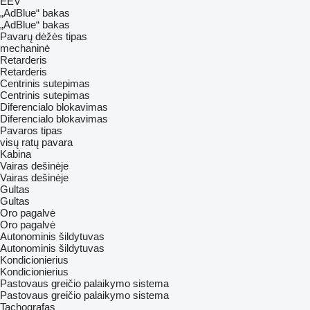
EEV
„AdBlue“ bakas
„AdBlue“ bakas
Pavarų dėžės tipas
mechaninė
Retarderis
Retarderis
Centrinis sutepimas
Centrinis sutepimas
Diferencialo blokavimas
Diferencialo blokavimas
Pavaros tipas
visų ratų pavara
Kabina
Vairas dešinėje
Vairas dešinėje
Gultas
Gultas
Oro pagalvė
Oro pagalvė
Autonominis šildytuvas
Autonominis šildytuvas
Kondicionierius
Kondicionierius
Pastovaus greičio palaikymo sistema
Pastovaus greičio palaikymo sistema
Tachografas