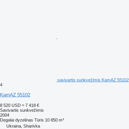
savivartis sunkvežimis KamAZ 55102
4
KamAZ 55102
8 520 USD
≈ 7 418 €
Savivartis sunkvežimis
2004
Degalai
dyzelinas
Tūris
10 850 m³
Ukraina, Sharivka