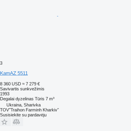
3
KamAZ 5511
8 360 USD
≈ 7 279 €
Savivartis sunkvežimis
1993
Degalai
dyzelinas
Tūris
7 m³
Ukraina, Sharivka
TOV"Traihon Farminh Kharkiv"
Susisiekite su pardavėju