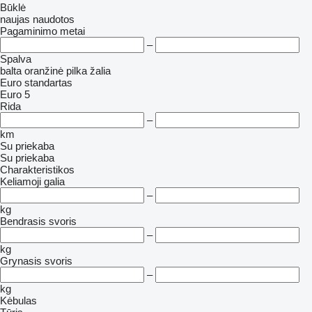
Būklė
naujas
naudotos
Pagaminimo metai
–
Spalva
balta
oranžinė
pilka
žalia
Euro standartas
Euro 5
Rida
–
km
Su priekaba
Su priekaba
Charakteristikos
Keliamoji galia
–
kg
Bendrasis svoris
–
kg
Grynasis svoris
–
kg
Kėbulas