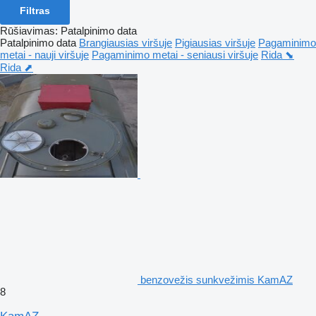
Filtras
Rūšiavimas
:
Patalpinimo data
Patalpinimo data
Brangiausias viršuje
Pigiausias viršuje
Pagaminimo
metai - nauji viršuje
Pagaminimo metai - seniausi viršuje
Rida ⬊
Rida ⬈
benzovežis sunkvežimis KamAZ
8