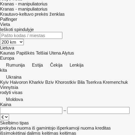
Kranas - manipuliatorius
Kranas - manipuliatorius
Krautuvo-keltuvo prekės ženklas
Palfinger
Vieta
Ieškoti spindulyje
Lietuva
Kaunas
Papiškės
Telšiai
Utena
Alytus
Europa
Rumunija
Estija
Čekija
Lenkija
kita
Ukraina
Kyiv
Haivoron
Kharkiv
Bziv
Khorostkiv
Bila Tserkva
Kremenchuk
Vinnytsia
rodyti visas
Moldova
Kaina
–
Skelbimo tipas
prekyba
nuoma
iš gamintojo
išperkamoji nuoma
kreditas
išsimokėtinai dalimis
keitimas
keitimas