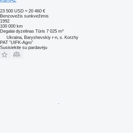
KamAZ
23 500 USD
≈ 20 460 €
Benzovežis sunkvežimis
1992
100 000 km
Degalai
dyzelinas
Tūris
7 025 m³
Ukraina, Baryshevskiy r-n, s. Korzhy
PAT "UIFK-Agro"
Susisiekite su pardavėju