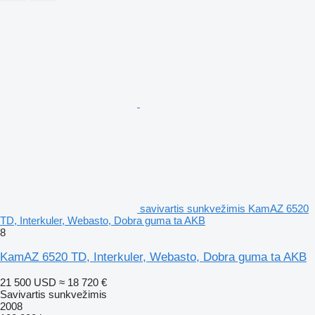
savivartis sunkvežimis KamAZ 6520
TD, Interkuler, Webasto, Dobra guma ta AKB
8
KamAZ 6520 TD, Interkuler, Webasto, Dobra guma ta AKB
21 500 USD
≈ 18 720 €
Savivartis sunkvežimis
2008