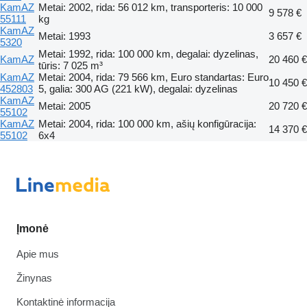
KamAZ
Metai: 2002, rida: 56 012 km, transporteris: 10 000
9 578 €
55111
kg
KamAZ
Metai: 1993
3 657 €
5320
Metai: 1992, rida: 100 000 km, degalai: dyzelinas,
KamAZ
20 460 €
tūris: 7 025 m³
KamAZ
Metai: 2004, rida: 79 566 km, Euro standartas: Euro
10 450 €
452803
5, galia: 300 AG (221 kW), degalai: dyzelinas
KamAZ
Metai: 2005
20 720 €
55102
KamAZ
Metai: 2004, rida: 100 000 km, ašių konfigūracija:
14 370 €
55102
6x4
Įmonė
Apie mus
Žinynas
Kontaktinė informacija