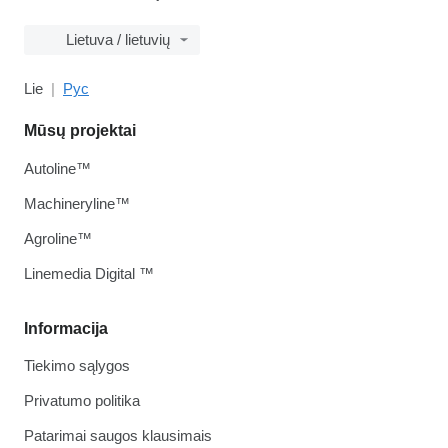
Lietuva / lietuvių
Lie
Рус
Mūsų projektai
Autoline™
Machineryline™
Agroline™
Linemedia Digital ™
Informacija
Tiekimo sąlygos
Privatumo politika
Patarimai saugos klausimais