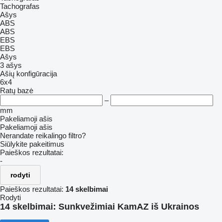
Tachografas
Ašys
ABS
ABS
EBS
EBS
Ašys
3 ašys
Ašių konfigūracija
6x4
Ratų bazė
–
mm
Pakeliamoji ašis
Pakeliamoji ašis
Nerandate reikalingo filtro?
Siūlykite pakeitimus
Paieškos rezultatai:
-
rodyti
Paieškos rezultatai:
14 skelbimai
Rodyti
14 skelbimai:
Sunkvežimiai KamAZ iš Ukrainos