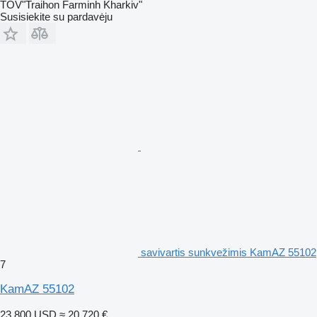
TOV"Traihon Farminh Kharkiv"
Susisiekite su pardavėju
savivartis sunkvežimis KamAZ 55102
7
KamAZ 55102
23 800 USD
≈ 20 720 €