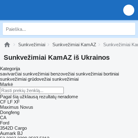
Sunkvežimiai
Sunkvežimiai KamAZ
Sunkvežimiai Ka
Sunkvežimiai KamAZ iš Ukrainos
Kategorija
savivarčiai sunkvežimiai
benzovežiai sunkvežimiai
bortiniai
sunkvežimiai
grūdovežiai sunkvežimiai
Markė
Pagal šią užklausą rezultatų neradome
CF
LF
XF
Maximus
Novus
Dongfeng
CA
Ford
3542D
Cargo
Aumark
BJ