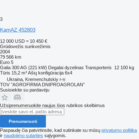
3
KamAZ 452803
12 000 USD
≈ 10 450 €
Grūdovežis sunkvežimis
2004
79 566 km
Euro 5
Galia
300 AG (221 kW)
Degalai
dyzelinas
Transporteris
12 100 kg
Tūris
15,2 m³
Ašių konfigūracija
6x4
Ukraina, Kremenchutskiy r-n
TOV "AGROFIRMA DNIPROAGROLAN"
Susisiekite su pardavėju
Užsiprenumeruokite naujus šios rubrikos skelbimus
Prenumeruoti
Paspaudę čia patvirtinsite, kad sutinkate su mūsų
privatumo politika
ir
naudojimo sutarties
sąlygomis.