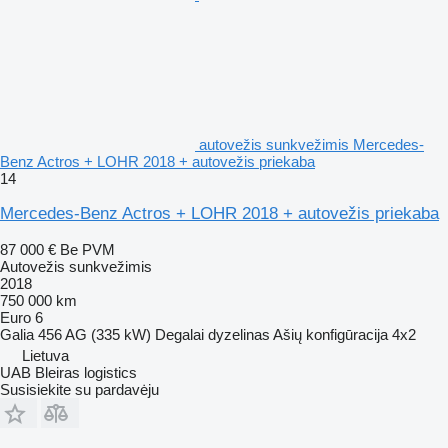
autovežis sunkvežimis Mercedes-
Benz Actros + LOHR 2018 + autovežis priekaba
14
Mercedes-Benz Actros + LOHR 2018 + autovežis priekaba
87 000 €
Be PVM
Autovežis sunkvežimis
2018
750 000 km
Euro 6
Galia
456 AG (335 kW)
Degalai
dyzelinas
Ašių konfigūracija
4x2
Lietuva
UAB Bleiras logistics
Susisiekite su pardavėju