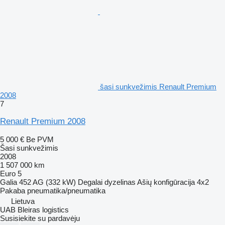
šasi sunkvežimis Renault Premium
2008
7
Renault Premium 2008
5 000 €
Be PVM
Šasi sunkvežimis
2008
1 507 000 km
Euro 5
Galia
452 AG (332 kW)
Degalai
dyzelinas
Ašių konfigūracija
4x2
Pakaba
pneumatika/pneumatika
Lietuva
UAB Bleiras logistics
Susisiekite su pardavėju