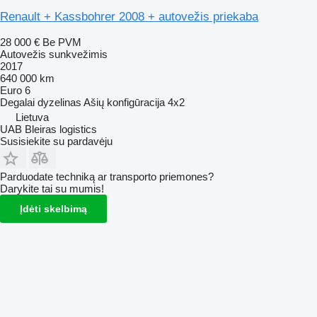
Renault + Kassbohrer 2008 + autovežis priekaba
28 000 €
Be PVM
Autovežis sunkvežimis
2017
640 000 km
Euro 6
Degalai
dyzelinas
Ašių konfigūracija
4x2
Lietuva
UAB Bleiras logistics
Susisiekite su pardavėju
Parduodate techniką ar transporto priemones?
Darykite tai su mumis!
Įdėti skelbimą