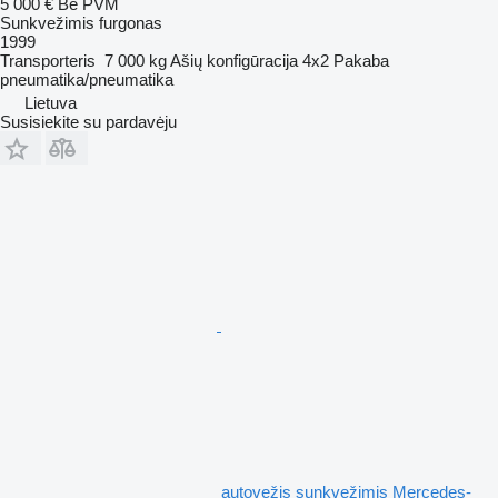
5 000 €
Be PVM
Sunkvežimis furgonas
1999
Transporteris
7 000 kg
Ašių konfigūracija
4x2
Pakaba
pneumatika/pneumatika
Lietuva
Susisiekite su pardavėju
autovežis sunkvežimis Mercedes-