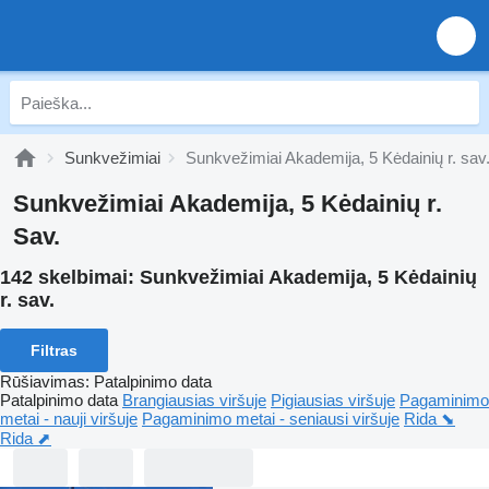
Sunkvežimiai
Sunkvežimiai Akademija, 5 Kėdainių r. sav
Sunkvežimiai Akademija, 5 Kėdainių r.
Sav.
142 skelbimai:
Sunkvežimiai Akademija, 5 Kėdainių
r. sav.
Filtras
Rūšiavimas
:
Patalpinimo data
Patalpinimo data
Brangiausias viršuje
Pigiausias viršuje
Pagaminimo
metai - nauji viršuje
Pagaminimo metai - seniausi viršuje
Rida ⬊
Rida ⬈