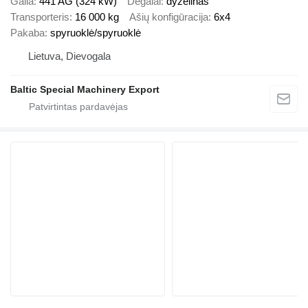
Galia
441 AG (324 kW)
Degalai
dyzelinas
Transporteris
16 000 kg
Ašių konfigūracija
6x4
Pakaba
spyruoklė/spyruoklė
Lietuva, Dievogala
Baltic Special Machinery Export