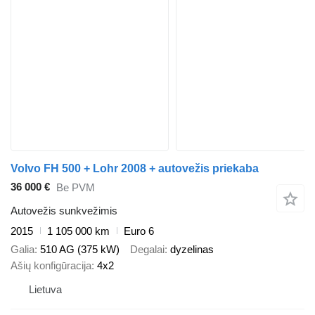
Volvo FH 500 + Lohr 2008 + autovežis priekaba
36 000 €
Be PVM
Autovežis sunkvežimis
2015
1 105 000 km
Euro 6
Galia
510 AG (375 kW)
Degalai
dyzelinas
Ašių konfigūracija
4x2
Lietuva