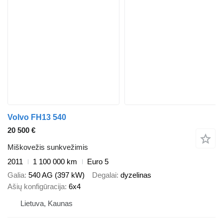
Volvo FH13 540
20 500 €
Miškovežis sunkvežimis
2011
1 100 000 km
Euro 5
Galia
540 AG (397 kW)
Degalai
dyzelinas
Ašių konfigūracija
6x4
Lietuva, Kaunas