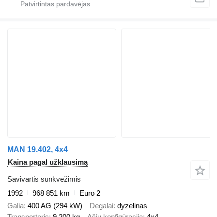
MAN 19.402, 4x4
Kaina pagal užklausimą
Savivartis sunkvežimis
1992
968 851 km
Euro 2
Galia
400 AG (294 kW)
Degalai
dyzelinas
Transporteris
9 200 kg
Ašių konfigūracija
4x4