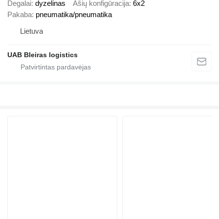
Degalai
dyzelinas
Ašių konfigūracija
6x2
Pakaba
pneumatika/pneumatika
Lietuva
UAB Bleiras logistics