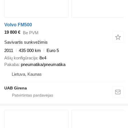
Volvo FM500
19 800 €
Be PVM
Savivartis sunkvežimis
2011
435 000 km
Euro 5
Ašių konfigūracija
8x4
Pakaba
pneumatika/pneumatika
Lietuva, Kaunas
UAB Girena