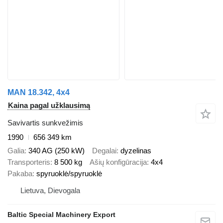
MAN 18.342, 4x4
Kaina pagal užklausimą
Savivartis sunkvežimis
1990
656 349 km
Galia
340 AG (250 kW)
Degalai
dyzelinas
Transporteris
8 500 kg
Ašių konfigūracija
4x4
Pakaba
spyruoklė/spyruoklė
Lietuva, Dievogala
Baltic Special Machinery Export