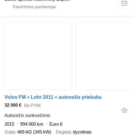
Volvo FM + Lohr 2011 + autovežis priekaba
32 000 €
Be PVM
Autovežis sunkvežimis
2015
994 000 km
Euro 6
Galia
469 AG (345 kW)
Degalai
dyzelinas