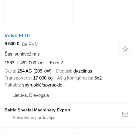
Volvo Fl 10
9 500 €
Be PVM
Šasi sunkvežimis
1993
492 000 km
Euro 2
Galia
284 AG (209 kW)
Degalai
dyzelinas
Transporteris
17 000 kg
Ašių konfigūracija
6x2
Pakaba
spyruoklė/spyruoklė
Lietuva, Dievogala
Baltic Special Machinery Export