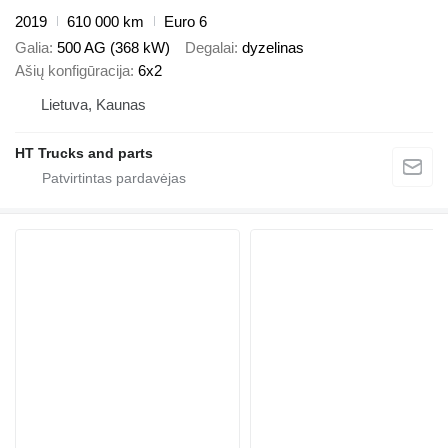
2019
610 000 km
Euro 6
Galia
500 AG (368 kW)
Degalai
dyzelinas
Ašių konfigūracija
6x2
Lietuva, Kaunas
HT Trucks and parts