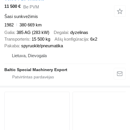
11 500 €
Be PVM
Šasi sunkvežimis
1982
380 669 km
Galia
385 AG (283 kW)
Degalai
dyzelinas
Transporteris
15 500 kg
Ašių konfigūracija
6x2
Pakaba
spyruoklė/pneumatika
Lietuva, Dievogala
Baltic Special Machinery Export