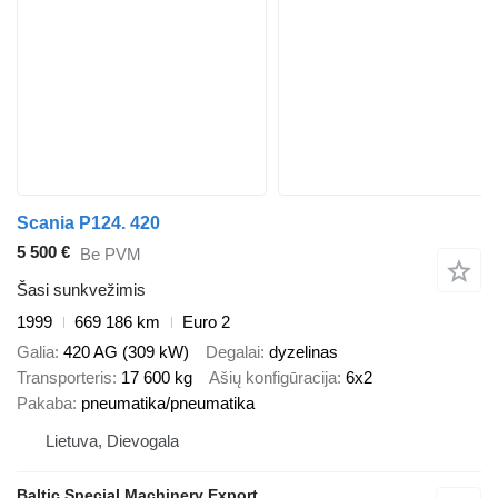
Scania P124. 420
5 500 €
Be PVM
Šasi sunkvežimis
1999
669 186 km
Euro 2
Galia
420 AG (309 kW)
Degalai
dyzelinas
Transporteris
17 600 kg
Ašių konfigūracija
6x2
Pakaba
pneumatika/pneumatika
Lietuva, Dievogala
Baltic Special Machinery Export