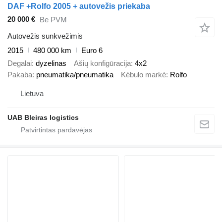
DAF +Rolfo 2005 + autovežis priekaba
20 000 €
Be PVM
Autovežis sunkvežimis
2015
480 000 km
Euro 6
Degalai
dyzelinas
Ašių konfigūracija
4x2
Pakaba
pneumatika/pneumatika
Kėbulo markė
Rolfo
Lietuva
UAB Bleiras logistics