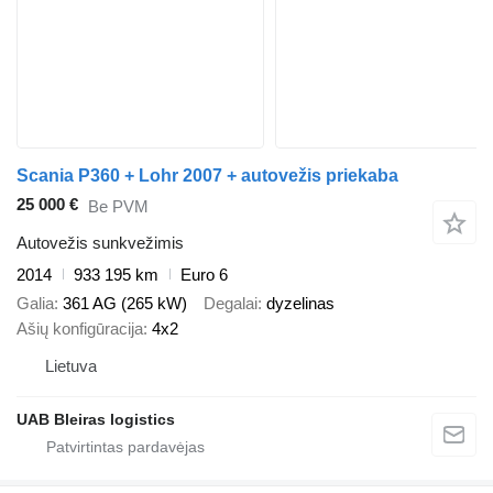
Scania P360 + Lohr 2007 + autovežis priekaba
25 000 €
Be PVM
Autovežis sunkvežimis
2014
933 195 km
Euro 6
Galia
361 AG (265 kW)
Degalai
dyzelinas
Ašių konfigūracija
4x2
Lietuva
UAB Bleiras logistics