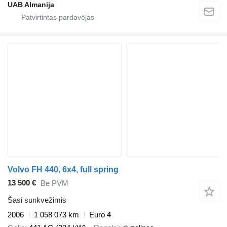
UAB Almanija
Volvo FH 440, 6x4, full spring
13 500 €
Be PVM
Šasi sunkvežimis
2006
1 058 073 km
Euro 4