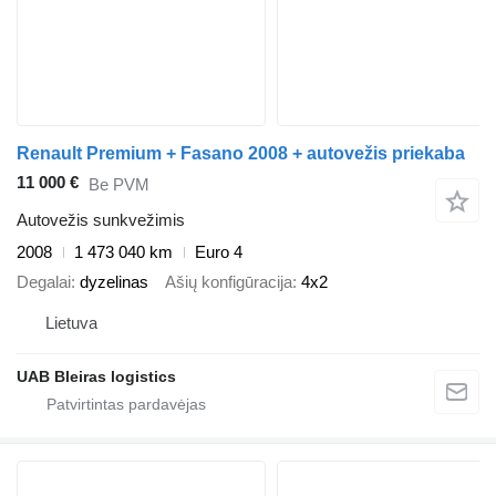
Renault Premium + Fasano 2008 + autovežis priekaba
11 000 €
Be PVM
Autovežis sunkvežimis
2008
1 473 040 km
Euro 4
Degalai
dyzelinas
Ašių konfigūracija
4x2
Lietuva
UAB Bleiras logistics