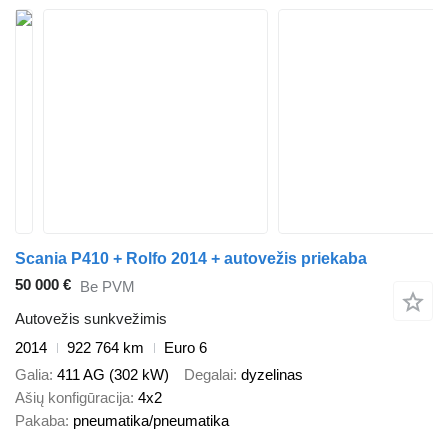
Scania P410 + Rolfo 2014 + autovežis priekaba
50 000 €
Be PVM
Autovežis sunkvežimis
2014
922 764 km
Euro 6
Galia
411 AG (302 kW)
Degalai
dyzelinas
Ašių konfigūracija
4x2
Pakaba
pneumatika/pneumatika