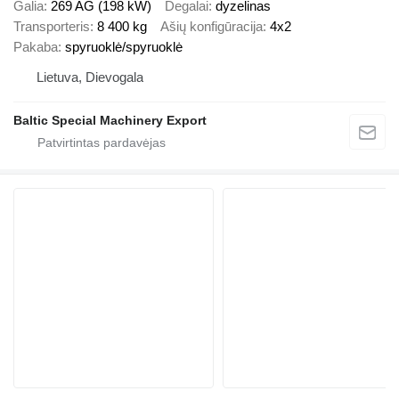
Galia
269 AG (198 kW)
Degalai
dyzelinas
Transporteris
8 400 kg
Ašių konfigūracija
4x2
Pakaba
spyruoklė/spyruoklė
Lietuva, Dievogala
Baltic Special Machinery Export