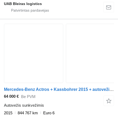
UAB Bleiras logistics
Mercedes-Benz Actros + Kassbohrer 2015 + autovežis priekaba
64 000 €
Be PVM
Autovežis sunkvežimis
2015
844 767 km
Euro 6