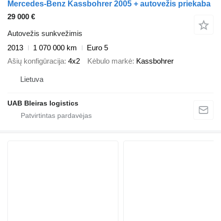
Mercedes-Benz Kassbohrer 2005 + autovežis priekaba
29 000 €
Autovežis sunkvežimis
2013
1 070 000 km
Euro 5
Ašių konfigūracija
4x2
Kėbulo markė
Kassbohrer
Lietuva
UAB Bleiras logistics