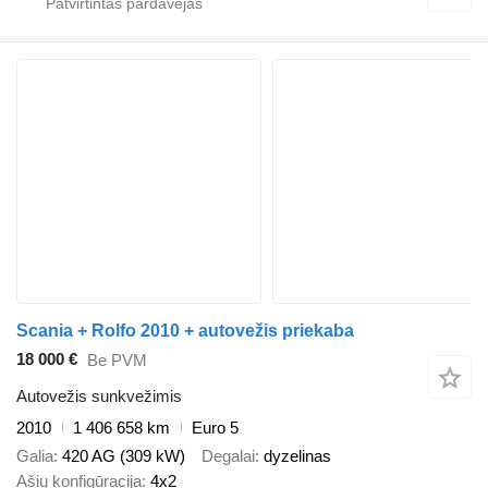
Scania + Rolfo 2010 + autovežis priekaba
18 000 €
Be PVM
Autovežis sunkvežimis
2010
1 406 658 km
Euro 5
Galia
420 AG (309 kW)
Degalai
dyzelinas
Ašių konfigūracija
4x2