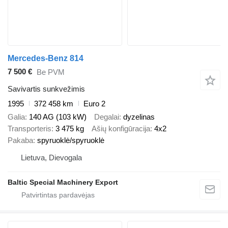
Mercedes-Benz 814
7 500 €
Be PVM
Savivartis sunkvežimis
1995
372 458 km
Euro 2
Galia
140 AG (103 kW)
Degalai
dyzelinas
Transporteris
3 475 kg
Ašių konfigūracija
4x2
Pakaba
spyruoklė/spyruoklė
Lietuva, Dievogala
Baltic Special Machinery Export