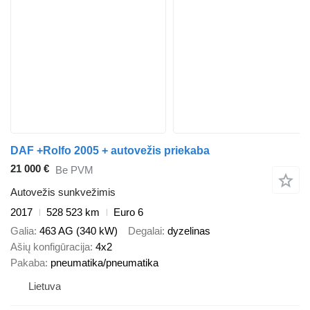
DAF +Rolfo 2005 + autovežis priekaba
21 000 €
Be PVM
Autovežis sunkvežimis
2017
528 523 km
Euro 6
Galia
463 AG (340 kW)
Degalai
dyzelinas
Ašių konfigūracija
4x2
Pakaba
pneumatika/pneumatika
Lietuva