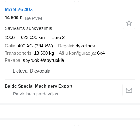
MAN 26.403
14 500 €
Be PVM
Savivartis sunkvežimis
1996
622 095 km
Euro 2
Galia
400 AG (294 kW)
Degalai
dyzelinas
Transporteris
13 500 kg
Ašių konfigūracija
6x4
Pakaba
spyruoklė/spyruoklė
Lietuva, Dievogala
Baltic Special Machinery Export