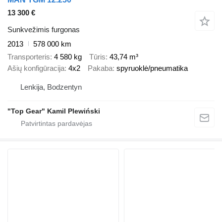
13 300 €
Sunkvežimis furgonas
2013
578 000 km
Transporteris
4 580 kg
Tūris
43,74 m³
Ašių konfigūracija
4x2
Pakaba
spyruoklė/pneumatika
Lenkija, Bodzentyn
"Top Gear" Kamil Plewiński