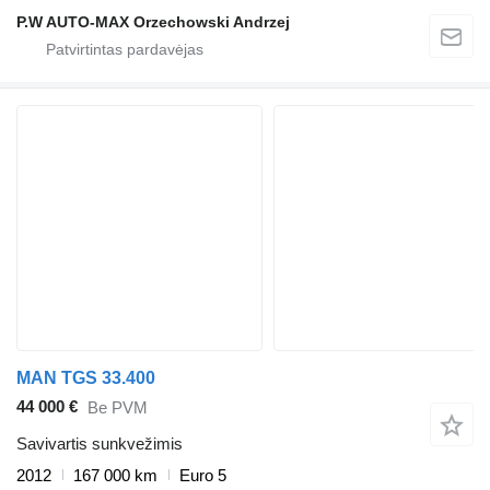
P.W AUTO-MAX Orzechowski Andrzej
MAN TGS 33.400
44 000 €
Be PVM
Savivartis sunkvežimis
2012
167 000 km
Euro 5