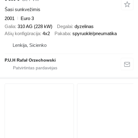
Šasi sunkvežimis
2001
Euro 3
Galia
310 AG (228 kW)
Degalai
dyzelinas
Ašių konfigūracija
4x2
Pakaba
spyruoklė/pneumatika
Lenkija, Sicienko
P.U.H Rafał Orzechowski