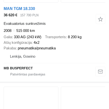
MAN TGM 18.330
36 620 €
157 700 PLN
Evakuatorius sunkvežimis
2008
515 000 km
Galia
330 AG (243 kW)
Transporteris
8 200 kg
Ašių konfigūracija
4x2
Pakaba
pneumatika/pneumatika
Lenkija, Gowino
MB BUSPERFECT