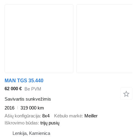
MAN TGS 35.440
62 000 €
Be PVM
Savivartis sunkvežimis
2016
319 000 km
Ašių konfigūracija
8x4
Kėbulo markė
Meiller
Iškrovimo būdas
trijų pusių
Lenkija, Kamienica