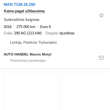
MAN TGM 26.290
Kaina pagal užklausimą
Sunkvežimis furgonas
2016
275 000 km
Euro 6
Galia
290 AG (213 kW)
Degalai
dyzelinas
Lenkija, Piotrków Trybunalski
AUTO HANDEL Marcin Motyl