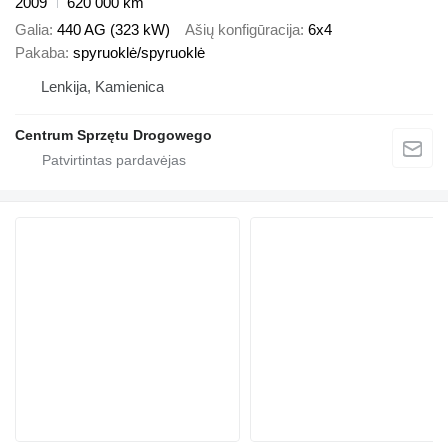
2009
620 000 km
Galia
440 AG (323 kW)
Ašių konfigūracija
6x4
Pakaba
spyruoklė/spyruoklė
Lenkija, Kamienica
Centrum Sprzętu Drogowego