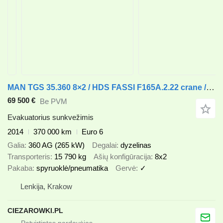
MAN TGS 35.360 8×2 / HDS FASSI F165A.2.22 crane / Remote control / t
69 500 €
Be PVM
Evakuatorius sunkvežimis
2014
370 000 km
Euro 6
Galia
360 AG (265 kW)
Degalai
dyzelinas
Transporteris
15 790 kg
Ašių konfigūracija
8x2
Pakaba
spyruoklė/pneumatika
Gervė
✓
Lenkija, Krakow
CIEZAROWKI.PL