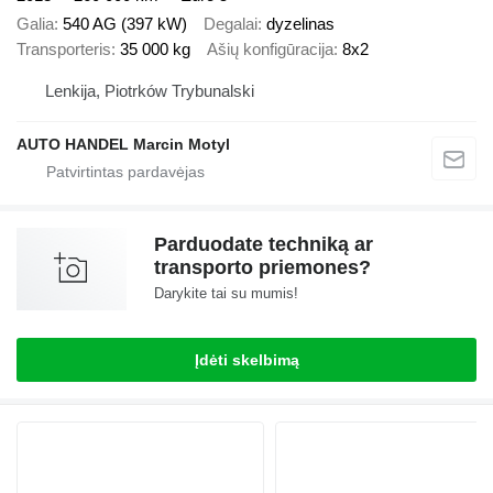
Galia
540 AG (397 kW)
Degalai
dyzelinas
Transporteris
35 000 kg
Ašių konfigūracija
8x2
Lenkija, Piotrków Trybunalski
AUTO HANDEL Marcin Motyl
Parduodate techniką ar
transporto priemones?
Darykite tai su mumis!
Įdėti skelbimą