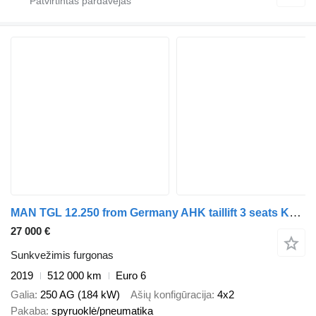
MAN TGL 12.250 from Germany AHK taillift 3 seats KLIMA top1 conditio
27 000 €
Sunkvežimis furgonas
2019
512 000 km
Euro 6
Galia
250 AG (184 kW)
Ašių konfigūracija
4x2
Pakaba
spyruoklė/pneumatika