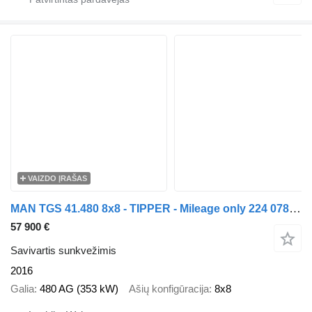
VAIZDO ĮRAŠAS
MAN TGS 41.480 8x8 - TIPPER - Mileage only 224 078 km !
57 900 €
Savivartis sunkvežimis
2016
Galia
480 AG (353 kW)
Ašių konfigūracija
8x8