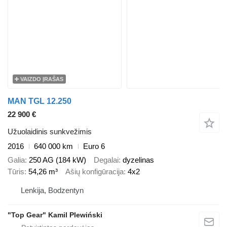
VAIZDO ĮRAŠAS
MAN TGL 12.250
22 900 €
Užuolaidinis sunkvežimis
2016
640 000 km
Euro 6
Galia
250 AG (184 kW)
Degalai
dyzelinas
Tūris
54,26 m³
Ašių konfigūracija
4x2
Lenkija, Bodzentyn
"Top Gear" Kamil Plewiński