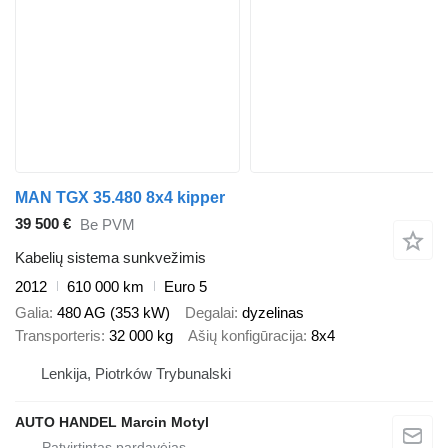
MAN TGX 35.480 8x4 kipper
39 500 €
Be PVM
Kabelių sistema sunkvežimis
2012
610 000 km
Euro 5
Galia
480 AG (353 kW)
Degalai
dyzelinas
Transporteris
32 000 kg
Ašių konfigūracija
8x4
Lenkija, Piotrków Trybunalski
AUTO HANDEL Marcin Motyl