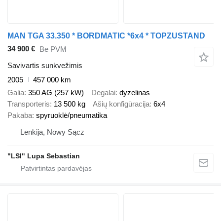
MAN TGA 33.350 * BORDMATIC *6x4 * TOPZUSTAND
34 900 €
Be PVM
Savivartis sunkvežimis
2005
457 000 km
Galia
350 AG (257 kW)
Degalai
dyzelinas
Transporteris
13 500 kg
Ašių konfigūracija
6x4
Pakaba
spyruoklė/pneumatika
Lenkija, Nowy Sącz
"LSI" Lupa Sebastian