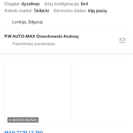
Degalai
dyzelinas
Ašių konfigūracija
6x4
Kėbulo markė
Skibicki
Iškrovimo būdas
trijų pusių
Lenkija, Biłgoraj
P.W AUTO-MAX Orzechowski Andrzej
VAIZDO ĮRAŠAS
MAN TGM 12.250