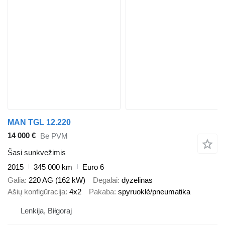
MAN TGL 12.220
14 000 €
Be PVM
Šasi sunkvežimis
2015
345 000 km
Euro 6
Galia
220 AG (162 kW)
Degalai
dyzelinas
Ašių konfigūracija
4x2
Pakaba
spyruoklė/pneumatika
Lenkija, Biłgoraj