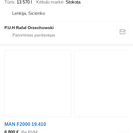
Tūris
13 570 l
Kėbulo markė
Stokota
Lenkija, Sicienko
P.U.H Rafał Orzechowski
MAN F2000 19.410
6 800 €
Be PVM