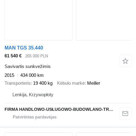
MAN TGS 35.440
61 540 €
265 000 PLN
Savivartis sunkvežimis
2015
434 000 km
Transporteris
19 400 kg
Kėbulo markė
Meiller
Lenkija, Krzywopłoty
FIRMA HANDLOWO-USŁUGOWO-BUDOWLANO-TRANSPORTOWA PAWEŁ MSTOWSKI