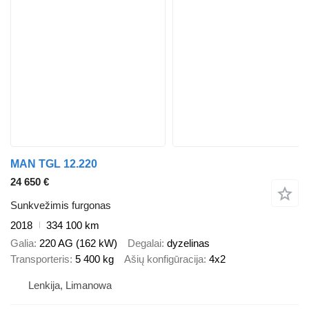
MAN TGL 12.220
24 650 €
Sunkvežimis furgonas
2018
334 100 km
Galia
220 AG (162 kW)
Degalai
dyzelinas
Transporteris
5 400 kg
Ašių konfigūracija
4x2
Lenkija, Limanowa