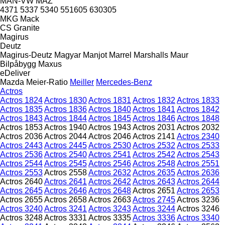
MAN-VW
MAZ
4371
5337
5340
551605
630305
MKG
Mack
CS
Granite
Magirus
Deutz
Magirus-Deutz
Magyar
Manjot
Marrel
Marshalls
Maur
Bilpåbygg
Maxus
eDeliver
Mazda
Meier-Ratio
Meiller
Mercedes-Benz
Actros
Actros 1824
Actros 1830
Actros 1831
Actros 1832
Actros 1833
Actros 1835
Actros 1836
Actros 1840
Actros 1841
Actros 1842
Actros 1843
Actros 1844
Actros 1845
Actros 1846
Actros 1848
Actros 1853
Actros 1940
Actros 1943
Actros 2031
Actros 2032
Actros 2036
Actros 2044
Actros 2046
Actros 2141
Actros 2340
Actros 2443
Actros 2445
Actros 2530
Actros 2532
Actros 2533
Actros 2536
Actros 2540
Actros 2541
Actros 2542
Actros 2543
Actros 2544
Actros 2545
Actros 2546
Actros 2548
Actros 2551
Actros 2553
Actros 2558
Actros 2632
Actros 2635
Actros 2636
Actros 2640
Actros 2641
Actros 2642
Actros 2643
Actros 2644
Actros 2645
Actros 2646
Actros 2648
Actros 2651
Actros 2653
Actros 2655
Actros 2658
Actros 2663
Actros 2745
Actros 3236
Actros 3240
Actros 3241
Actros 3243
Actros 3244
Actros 3246
Actros 3248
Actros 3331
Actros 3335
Actros 3336
Actros 3340