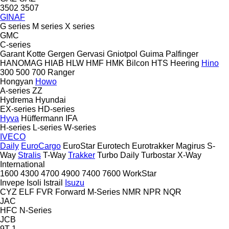
3502
3507
GINAF
G series
M series
X series
GMC
C-series
Garant Kotte
Gergen
Gervasi
Gniotpol
Guima Palfinger
HANOMAG
HIAB
HLW
HMF
HMK Bilcon
HTS
Heering
Hino
300
500
700
Ranger
Hongyan
Howo
A-series
ZZ
Hydrema
Hyundai
EX-series
HD-series
Hyva
Hüffermann
IFA
H-series
L-series
W-series
IVECO
Daily
EuroCargo
EuroStar
Eurotech
Eurotrakker
Magirus
S-
Way
Stralis
T-Way
Trakker
Turbo Daily
Turbostar
X-Way
International
1600
4300
4700
4900
7400
7600
WorkStar
Invepe
Isoli
Istrail
Isuzu
CYZ
ELF
FVR
Forward
M-Series
NMR
NPR
NQR
JAC
HFC
N-Series
JCB
9T-1