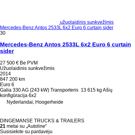
užuolaidinis sunkvežimis
Mercedes-Benz Antos 2533L 6x2 Euro 6 curtain sider
30
Mercedes-Benz Antos 2533L 6x2 Euro 6 curtain
sider
27 500 €
Be PVM
Užuolaidinis sunkvežimis
2014
847 200 km
Euro 6
Galia
330 AG (243 kW)
Transporteris
13 615 kg
Ašių
konfigūracija
6x2
Nyderlandai, Hoogerheide
DINGEMANSE TRUCKS & TRAILERS
21
metai su „Autoline“
Susisiekite su pardavėju