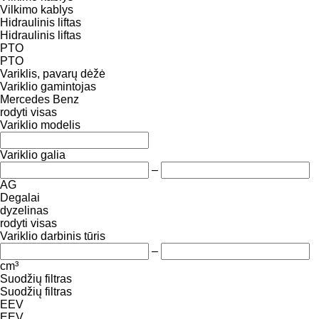
Vilkimo kablys
Hidraulinis liftas
Hidraulinis liftas
PTO
PTO
Variklis, pavarų dėžė
Variklio gamintojas
Mercedes Benz
rodyti visas
Variklio modelis
Variklio galia
–
AG
Degalai
dyzelinas
rodyti visas
Variklio darbinis tūris
–
cm³
Suodžių filtras
Suodžių filtras
EEV
EEV