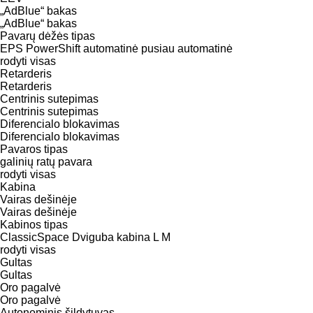
„AdBlue“ bakas
„AdBlue“ bakas
Pavarų dėžės tipas
EPS
PowerShift
automatinė
pusiau automatinė
rodyti visas
Retarderis
Retarderis
Centrinis sutepimas
Centrinis sutepimas
Diferencialo blokavimas
Diferencialo blokavimas
Pavaros tipas
galinių ratų pavara
rodyti visas
Kabina
Vairas dešinėje
Vairas dešinėje
Kabinos tipas
ClassicSpace
Dviguba kabina
L
M
rodyti visas
Gultas
Gultas
Oro pagalvė
Oro pagalvė
Autonominis šildytuvas