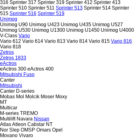
316
Sprinter 317
Sprinter 319
Sprinter 412
Sprinter 413
Sprinter 510
Sprinter 511
Sprinter 513
Sprinter 514
Sprinter
515
Sprinter 516
Sprinter 519
Unimog
Unimog U90
Unimog U423
Unimog U435
Unimog U527
Unimog U530
Unimog U1300
Unimog U1450
Unimog U4000
V-Class
Vario
Vario 612
Vario 614
Vario 813
Vario 814
Vario 815
Vario 816
Vario 818
Zetros
Zetros 1833
eActros
eActros 300
eActros 400
Mitsubishi Fuso
Canter
Mitsubishi
Canter
D-series
Mobas
Mol
Molcik
Moser
Moxy
MT
Multicar
M-series
TREMO
Multilift
Navara
Nissan
Atlas
Atleon
Cabstar
NT
Nor Slep
OMSP
Omars
Opel
Movano
Vivaro