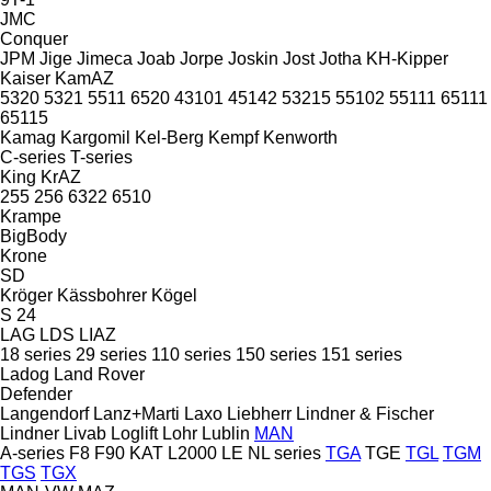
JMC
Conquer
JPM
Jige
Jimeca
Joab
Jorpe
Joskin
Jost
Jotha
KH-Kipper
Kaiser
KamAZ
5320
5321
5511
6520
43101
45142
53215
55102
55111
65111
65115
Kamag
Kargomil
Kel-Berg
Kempf
Kenworth
C-series
T-series
King
KrAZ
255
256
6322
6510
Krampe
BigBody
Krone
SD
Kröger
Kässbohrer
Kögel
S 24
LAG
LDS
LIAZ
18 series
29 series
110 series
150 series
151 series
Ladog
Land Rover
Defender
Langendorf
Lanz+Marti
Laxo
Liebherr
Lindner & Fischer
Lindner
Livab
Loglift
Lohr
Lublin
MAN
A-series
F8
F90
KAT
L2000
LE
NL series
TGA
TGE
TGL
TGM
TGS
TGX