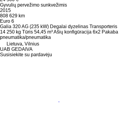
Gyvulių pervežimo sunkvežimis
2015
808 629 km
Euro 6
Galia
320 AG (235 kW)
Degalai
dyzelinas
Transporteris
14 250 kg
Tūris
54,45 m³
Ašių konfigūracija
6x2
Pakaba
pneumatika/pneumatika
Lietuva, Vilnius
UAB GEDAIVA
Susisiekite su pardavėju