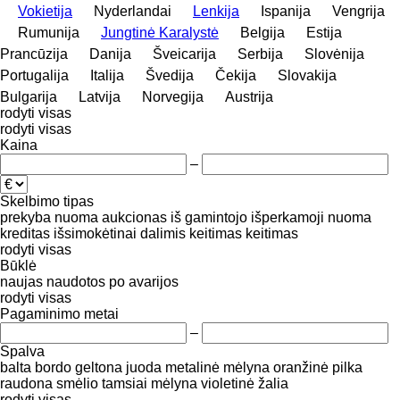
Vokietija
Nyderlandai
Lenkija
Ispanija
Vengrija
Rumunija
Jungtinė Karalystė
Belgija
Estija
Prancūzija
Danija
Šveicarija
Serbija
Slovėnija
Portugalija
Italija
Švedija
Čekija
Slovakija
Bulgarija
Latvija
Norvegija
Austrija
rodyti visas
rodyti visas
Kaina
–
Skelbimo tipas
prekyba
nuoma
aukcionas
iš gamintojo
išperkamoji nuoma
kreditas
išsimokėtinai dalimis
keitimas
keitimas
rodyti visas
Būklė
naujas
naudotos
po avarijos
rodyti visas
Pagaminimo metai
–
Spalva
balta
bordo
geltona
juoda
metalinė
mėlyna
oranžinė
pilka
raudona
smėlio
tamsiai mėlyna
violetinė
žalia
rodyti visas