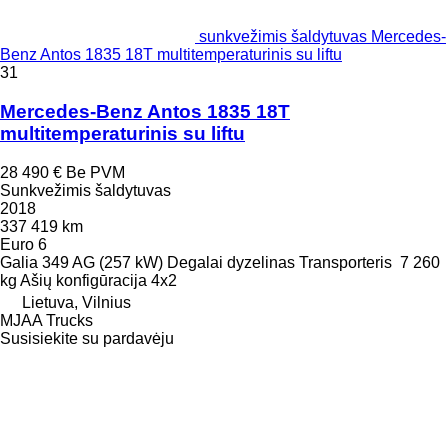
sunkvežimis šaldytuvas Mercedes-
Benz Antos 1835 18T multitemperaturinis su liftu
31
Mercedes-Benz Antos 1835 18T
multitemperaturinis su liftu
28 490 €
Be PVM
Sunkvežimis šaldytuvas
2018
337 419 km
Euro 6
Galia
349 AG (257 kW)
Degalai
dyzelinas
Transporteris
7 260
kg
Ašių konfigūracija
4x2
Lietuva, Vilnius
MJAA Trucks
Susisiekite su pardavėju