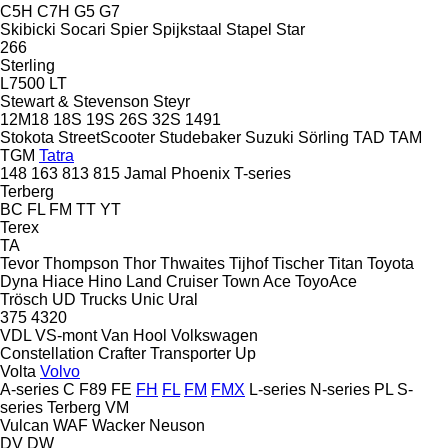
C5H
C7H
G5
G7
Skibicki
Socari
Spier
Spijkstaal
Stapel
Star
266
Sterling
L7500
LT
Stewart & Stevenson
Steyr
12M18
18S
19S
26S
32S
1491
Stokota
StreetScooter
Studebaker
Suzuki
Sörling
TAD
TAM
TGM
Tatra
148
163
813
815
Jamal
Phoenix
T-series
Terberg
BC
FL
FM
TT
YT
Terex
TA
Tevor
Thompson
Thor
Thwaites
Tijhof
Tischer
Titan
Toyota
Dyna
Hiace
Hino
Land Cruiser
Town Ace
ToyoAce
Trösch
UD Trucks
Unic
Ural
375
4320
VDL
VS-mont
Van Hool
Volkswagen
Constellation
Crafter
Transporter
Up
Volta
Volvo
A-series
C
F89
FE
FH
FL
FM
FMX
L-series
N-series
PL
S-
series
Terberg
VM
Vulcan
WAF
Wacker Neuson
DV
DW