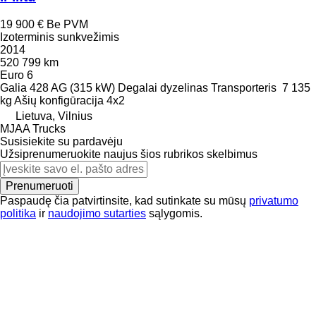
19 900 €
Be PVM
Izoterminis sunkvežimis
2014
520 799 km
Euro 6
Galia
428 AG (315 kW)
Degalai
dyzelinas
Transporteris
7 135
kg
Ašių konfigūracija
4x2
Lietuva, Vilnius
MJAA Trucks
Susisiekite su pardavėju
Užsiprenumeruokite naujus šios rubrikos skelbimus
Prenumeruoti
Paspaudę čia patvirtinsite, kad sutinkate su mūsų
privatumo
politika
ir
naudojimo sutarties
sąlygomis.