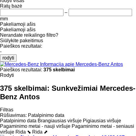
rodyti visas
Ratų bazė
–
mm
Pakeliamoji ašis
Pakeliamoji ašis
Nerandate reikalingo filtro?
Siūlykite pakeitimus
Paieškos rezultatai:
-
rodyti
Informacija apie Mercedes-Benz Antos
Paieškos rezultatai:
375 skelbimai
Rodyti
375 skelbimai:
Sunkvežimiai Mercedes-
Benz Antos
Filtras
Rūšiavimas
:
Patalpinimo data
Patalpinimo data
Brangiausias viršuje
Pigiausias viršuje
Pagaminimo metai - nauji viršuje
Pagaminimo metai - seniausi
viršuje
Rida ⬊
Rida ⬈