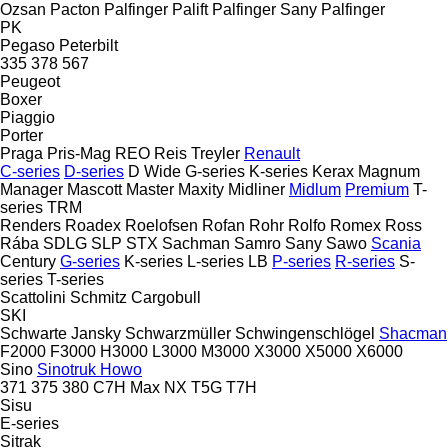
Ozsan
Pacton
Palfinger Palift
Palfinger Sany
Palfinger
PK
Pegaso
Peterbilt
335
378
567
Peugeot
Boxer
Piaggio
Porter
Praga
Pris-Mag
REO
Reis Treyler
Renault
C-series
D-series
D Wide
G-series
K-series
Kerax
Magnum
Manager
Mascott
Master
Maxity
Midliner
Midlum
Premium
T-
series
TRM
Renders
Roadex
Roelofsen
Rofan
Rohr
Rolfo
Romex
Ross
Rába
SDLG
SLP
STX
Sachman
Samro
Sany
Sawo
Scania
Century
G-series
K-series
L-series
LB
P-series
R-series
S-
series
T-series
Scattolini
Schmitz Cargobull
SKI
Schwarte Jansky
Schwarzmüller
Schwingenschlögel
Shacman
F2000
F3000
H3000
L3000
M3000
X3000
X5000
X6000
Sino
Sinotruk Howo
371
375
380
C7H
Max
NX
T5G
T7H
Sisu
E-series
Sitrak