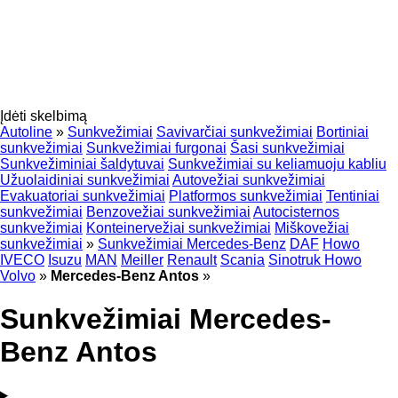
Įdėti skelbimą
Autoline
»
Sunkvežimiai
Savivarčiai sunkvežimiai
Bortiniai
sunkvežimiai
Sunkvežimiai furgonai
Šasi sunkvežimiai
Sunkvežiminiai šaldytuvai
Sunkvežimiai su keliamuoju kabliu
Užuolaidiniai sunkvežimiai
Autovežiai sunkvežimiai
Evakuatoriai sunkvežimiai
Platformos sunkvežimiai
Tentiniai
sunkvežimiai
Benzovežiai sunkvežimiai
Autocisternos
sunkvežimiai
Konteinervežiai sunkvežimiai
Miškovežiai
sunkvežimiai
»
Sunkvežimiai Mercedes-Benz
DAF
Howo
IVECO
Isuzu
MAN
Meiller
Renault
Scania
Sinotruk Howo
Volvo
»
Mercedes-Benz Antos
»
Sunkvežimiai Mercedes-
Benz Antos