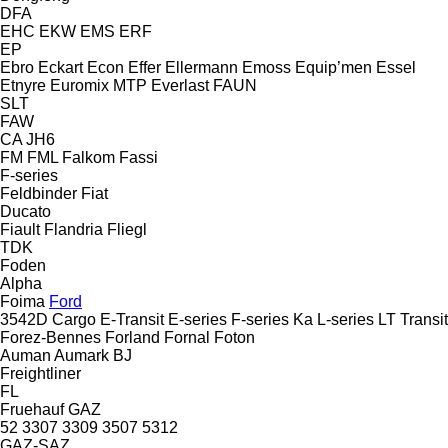
DFA
EHC
EKW
EMS
ERF
EP
Ebro
Eckart
Econ
Effer
Ellermann
Emoss
Equip’men
Essel
Etnyre
Euromix MTP
Everlast
FAUN
SLT
FAW
CA
JH6
FM
FML
Falkom
Fassi
F-series
Feldbinder
Fiat
Ducato
Fiault
Flandria
Fliegl
TDK
Foden
Alpha
Foima
Ford
3542D
Cargo
E-Transit
E-series
F-series
Ka
L-series
LT
Transit
Forez-Bennes
Forland
Fornal
Foton
Auman
Aumark
BJ
Freightliner
FL
Fruehauf
GAZ
52
3307
3309
3507
5312
GAZ-SAZ