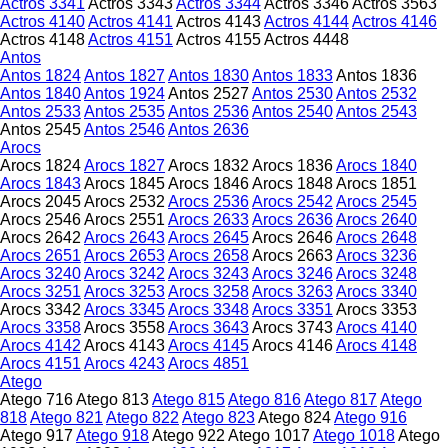
Actros 3341
Actros 3343
Actros 3344
Actros 3346
Actros 3563
Actros 4140
Actros 4141
Actros 4143
Actros 4144
Actros 4146
Actros 4148
Actros 4151
Actros 4155
Actros 4448
Antos
Antos 1824
Antos 1827
Antos 1830
Antos 1833
Antos 1836
Antos 1840
Antos 1924
Antos 2527
Antos 2530
Antos 2532
Antos 2533
Antos 2535
Antos 2536
Antos 2540
Antos 2543
Antos 2545
Antos 2546
Antos 2636
Arocs
Arocs 1824
Arocs 1827
Arocs 1832
Arocs 1836
Arocs 1840
Arocs 1843
Arocs 1845
Arocs 1846
Arocs 1848
Arocs 1851
Arocs 2045
Arocs 2532
Arocs 2536
Arocs 2542
Arocs 2545
Arocs 2546
Arocs 2551
Arocs 2633
Arocs 2636
Arocs 2640
Arocs 2642
Arocs 2643
Arocs 2645
Arocs 2646
Arocs 2648
Arocs 2651
Arocs 2653
Arocs 2658
Arocs 2663
Arocs 3236
Arocs 3240
Arocs 3242
Arocs 3243
Arocs 3246
Arocs 3248
Arocs 3251
Arocs 3253
Arocs 3258
Arocs 3263
Arocs 3340
Arocs 3342
Arocs 3345
Arocs 3348
Arocs 3351
Arocs 3353
Arocs 3358
Arocs 3558
Arocs 3643
Arocs 3743
Arocs 4140
Arocs 4142
Arocs 4143
Arocs 4145
Arocs 4146
Arocs 4148
Arocs 4151
Arocs 4243
Arocs 4851
Atego
Atego 716
Atego 813
Atego 815
Atego 816
Atego 817
Atego
818
Atego 821
Atego 822
Atego 823
Atego 824
Atego 916
Atego 917
Atego 918
Atego 922
Atego 1017
Atego 1018
Atego