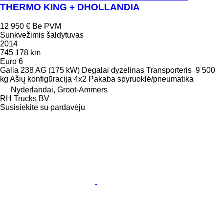
THERMO KING + DHOLLANDIA
12 950 €
Be PVM
Sunkvežimis šaldytuvas
2014
745 178 km
Euro 6
Galia
238 AG (175 kW)
Degalai
dyzelinas
Transporteris
9 500
kg
Ašių konfigūracija
4x2
Pakaba
spyruoklė/pneumatika
Nyderlandai, Groot-Ammers
RH Trucks BV
Susisiekite su pardavėju