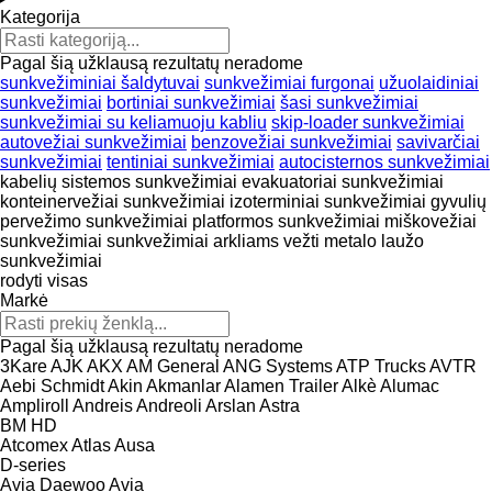
Kategorija
Pagal šią užklausą rezultatų neradome
sunkvežiminiai šaldytuvai
sunkvežimiai furgonai
užuolaidiniai
sunkvežimiai
bortiniai sunkvežimiai
šasi sunkvežimiai
sunkvežimiai su keliamuoju kabliu
skip-loader sunkvežimiai
autovežiai sunkvežimiai
benzovežiai sunkvežimiai
savivarčiai
sunkvežimiai
tentiniai sunkvežimiai
autocisternos sunkvežimiai
kabelių sistemos sunkvežimiai
evakuatoriai sunkvežimiai
konteinervežiai sunkvežimiai
izoterminiai sunkvežimiai
gyvulių
pervežimo sunkvežimiai
platformos sunkvežimiai
miškovežiai
sunkvežimiai
sunkvežimiai arkliams vežti
metalo laužo
sunkvežimiai
rodyti visas
Markė
Pagal šią užklausą rezultatų neradome
3Kare
AJK
AKX
AM General
ANG Systems
ATP Trucks
AVTR
Aebi Schmidt
Akin
Akmanlar
Alamen Trailer
Alkè
Alumac
Ampliroll
Andreis
Andreoli
Arslan
Astra
BM
HD
Atcomex
Atlas
Ausa
D-series
Avia Daewoo
Avia