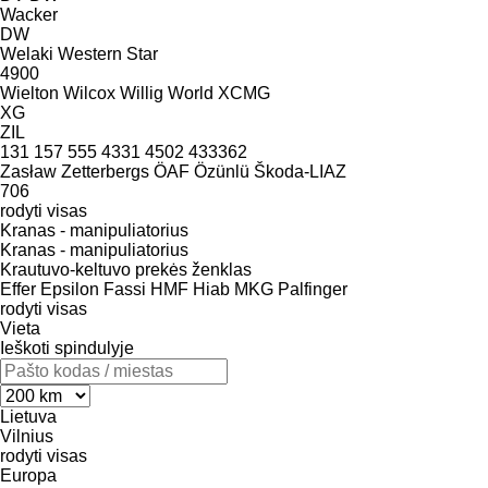
Wacker
DW
Welaki
Western Star
4900
Wielton
Wilcox
Willig
World
XCMG
XG
ZIL
131
157
555
4331
4502
433362
Zasław
Zetterbergs
ÖAF
Özünlü
Škoda-LIAZ
706
rodyti visas
Kranas - manipuliatorius
Kranas - manipuliatorius
Krautuvo-keltuvo prekės ženklas
Effer
Epsilon
Fassi
HMF
Hiab
MKG
Palfinger
rodyti visas
Vieta
Ieškoti spindulyje
Lietuva
Vilnius
rodyti visas
Europa