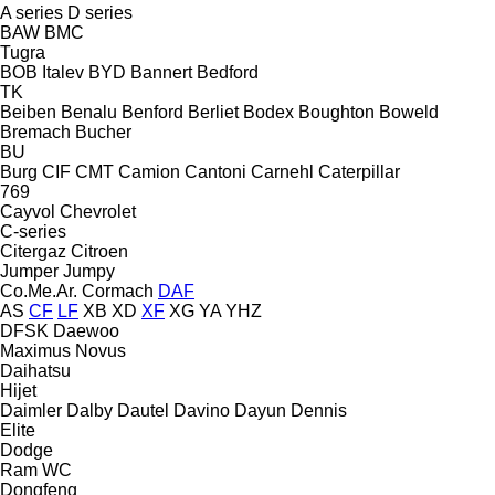
A series
D series
BAW
BMC
Tugra
BOB Italev
BYD
Bannert
Bedford
TK
Beiben
Benalu
Benford
Berliet
Bodex
Boughton
Boweld
Bremach
Bucher
BU
Burg
CIF
CMT
Camion
Cantoni
Carnehl
Caterpillar
769
Cayvol
Chevrolet
C-series
Citergaz
Citroen
Jumper
Jumpy
Co.Me.Ar.
Cormach
DAF
AS
CF
LF
XB
XD
XF
XG
YA
YHZ
DFSK
Daewoo
Maximus
Novus
Daihatsu
Hijet
Daimler
Dalby
Dautel
Davino
Dayun
Dennis
Elite
Dodge
Ram
WC
Dongfeng