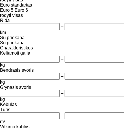
Euro standartas
Euro 5
Euro 6
rodyti visas
Rida
–
km
Su priekaba
Su priekaba
Charakteristikos
Keliamoji galia
–
kg
Bendrasis svoris
–
kg
Grynasis svoris
–
kg
Kėbulas
Tūris
–
m³
Vilkimo kablys