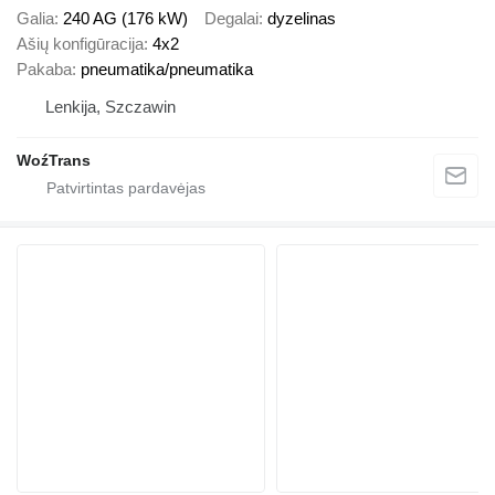
Galia
240 AG (176 kW)
Degalai
dyzelinas
Ašių konfigūracija
4x2
Pakaba
pneumatika/pneumatika
Lenkija, Szczawin
WoźTrans