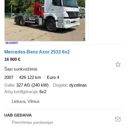
Mercedes-Benz Axor 2533 6x2
16 900 €
Šasi sunkvežimis
2007
426 122 km
Euro 4
Galia
327 AG (240 kW)
Degalai
dyzelinas
Ašių konfigūracija
6x2
Lietuva, Vilnius
UAB GEDAIVA