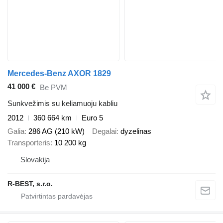
Mercedes-Benz AXOR 1829
41 000 €
Be PVM
Sunkvežimis su keliamuoju kabliu
2012
360 664 km
Euro 5
Galia
286 AG (210 kW)
Degalai
dyzelinas
Transporteris
10 200 kg
Slovakija
R-BEST, s.r.o.