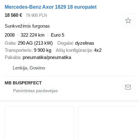
Mercedes-Benz Axor 1829 18 europalet
18 560 €
79 900 PLN
Sunkvežimis furgonas
2008
322 224 km
Euro 5
Galia
290 AG (213 kW)
Degalai
dyzelinas
Transporteris
9 900 kg
Ašių konfigūracija
4x2
Pakaba
pneumatika/pneumatika
Lenkija, Gowino
MB BUSPERFECT