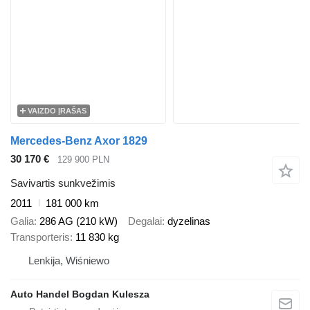
VAIZDO ĮRAŠAS
Mercedes-Benz Axor 1829
30 170 €
129 900 PLN
Savivartis sunkvežimis
2011
181 000 km
Galia
286 AG (210 kW)
Degalai
dyzelinas
Transporteris
11 830 kg
Lenkija, Wiśniewo
Auto Handel Bogdan Kulesza