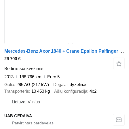
Mercedes-Benz Axor 1840 + Crane Epsilon Palfinger 0150Z
29 700 €
Bortinis sunkvežimis
2013
188 766 km
Euro 5
Galia
295 AG (217 kW)
Degalai
dyzelinas
Transporteris
10 450 kg
Ašių konfigūracija
4x2
Lietuva, Vilnius
UAB GEDAIVA