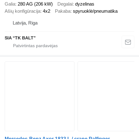
Galia
280 AG (206 kW)
Degalai
dyzelinas
Ašių konfigūracija
4x2
Pakaba
spyruoklė/pneumatika
Latvija, Riga
SIA “TK BALT”
Mercedes-Benz Axor 1833 L / crane Palfinger