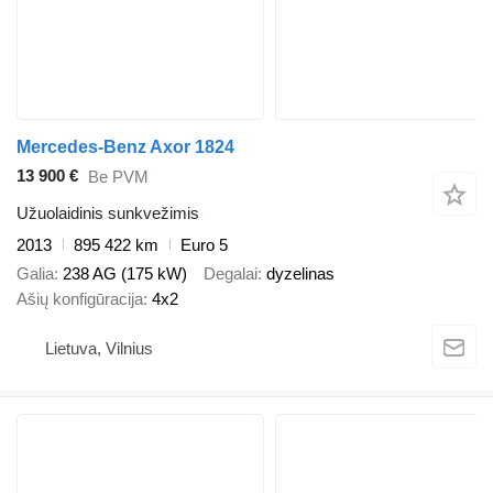
Mercedes-Benz Axor 1824
13 900 €
Be PVM
Užuolaidinis sunkvežimis
2013
895 422 km
Euro 5
Galia
238 AG (175 kW)
Degalai
dyzelinas
Ašių konfigūracija
4x2
Lietuva, Vilnius