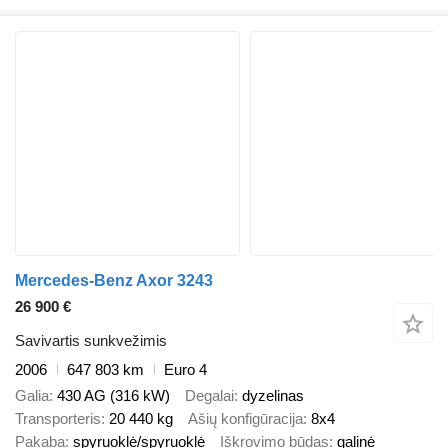
Mercedes-Benz Axor 3243
26 900 €
Savivartis sunkvežimis
2006
647 803 km
Euro 4
Galia
430 AG (316 kW)
Degalai
dyzelinas
Transporteris
20 440 kg
Ašių konfigūracija
8x4
Pakaba
spyruoklė/spyruoklė
Iškrovimo būdas
galinė