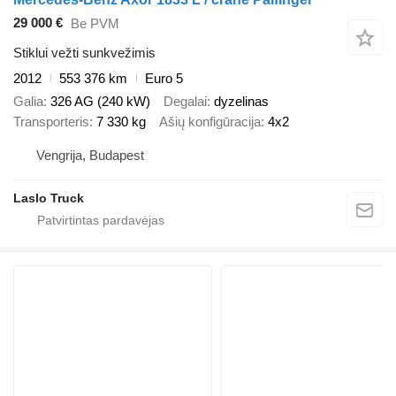
29 000 €
Be PVM
Stiklui vežti sunkvežimis
2012
553 376 km
Euro 5
Galia
326 AG (240 kW)
Degalai
dyzelinas
Transporteris
7 330 kg
Ašių konfigūracija
4x2
Vengrija, Budapest
Laslo Truck