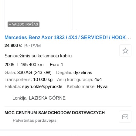
VAIZDO ĮRAŠAS
Mercedes-Benz Axor 1833 / 4X4 / SERVICED! / HOOK HYVALIFT
24 900 €
Be PVM
Sunkvežimis su keliamuoju kabliu
2005
495 400 km
Euro 4
Galia
330 AG (243 kW)
Degalai
dyzelinas
Transporteris
10 000 kg
Ašių konfigūracija
4x4
Pakaba
spyruoklė/spyruoklė
Kėbulo markė
Hyva
Lenkija, ŁAZISKA GÓRNE
MGC CENTRUM SAMOCHODOW DOSTAWCZYCH