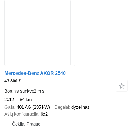
Mercedes-Benz AXOR 2540
43 800 €
Bortinis sunkvežimis
2012
84 km
Galia
401 AG (295 kW)
Degalai
dyzelinas
Ašių konfigūracija
6x2
Čekija, Prague