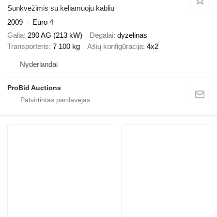
Sunkvežimis su keliamuoju kabliu
2009
Euro 4
Galia
290 AG (213 kW)
Degalai
dyzelinas
Transporteris
7 100 kg
Ašių konfigūracija
4x2
Nyderlandai
ProBid Auctions