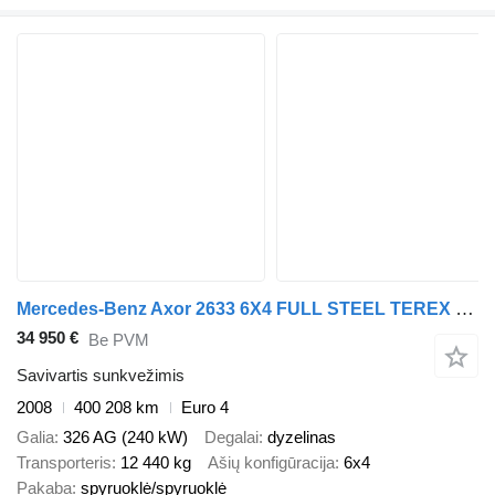
Mercedes-Benz Axor 2633 6X4 FULL STEEL TEREX 145.2 + WAF KIPPER
34 950 €
Be PVM
Savivartis sunkvežimis
2008
400 208 km
Euro 4
Galia
326 AG (240 kW)
Degalai
dyzelinas
Transporteris
12 440 kg
Ašių konfigūracija
6x4
Pakaba
spyruoklė/spyruoklė