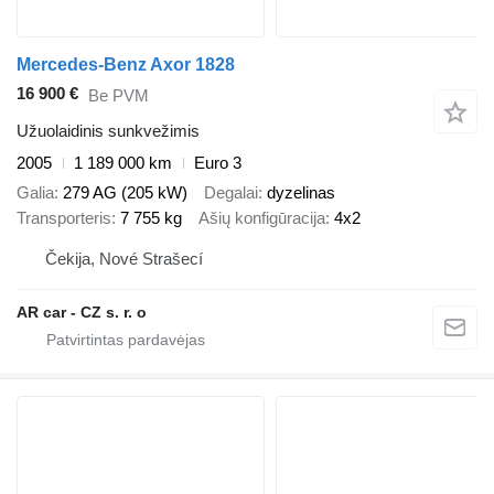
Mercedes-Benz Axor 1828
16 900 €
Be PVM
Užuolaidinis sunkvežimis
2005
1 189 000 km
Euro 3
Galia
279 AG (205 kW)
Degalai
dyzelinas
Transporteris
7 755 kg
Ašių konfigūracija
4x2
Čekija, Nové Strašecí
AR car - CZ s. r. o