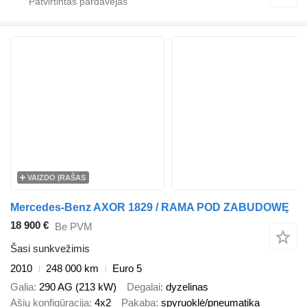
VAIZDO ĮRAŠAS
Mercedes-Benz AXOR 1829 / RAMA POD ZABUDOWĘ
18 900 €
Be PVM
Šasi sunkvežimis
2010
248 000 km
Euro 5
Galia
290 AG (213 kW)
Degalai
dyzelinas
Ašių konfigūracija
4x2
Pakaba
spyruoklė/pneumatika