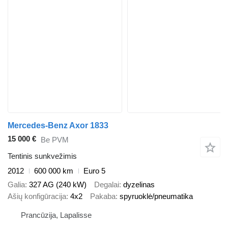
Mercedes-Benz Axor 1833
15 000 €
Be PVM
Tentinis sunkvežimis
2012
600 000 km
Euro 5
Galia
327 AG (240 kW)
Degalai
dyzelinas
Ašių konfigūracija
4x2
Pakaba
spyruoklė/pneumatika
Prancūzija, Lapalisse