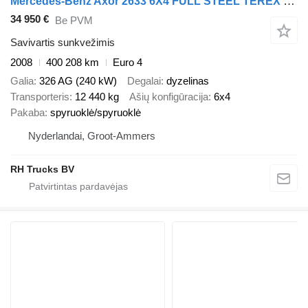
Mercedes-Benz Axor 2633 6X4 FULL STEEL TEREX 145.2 + WAF KIPPER
34 950 €
Be PVM
Savivartis sunkvežimis
2008
400 208 km
Euro 4
Galia
326 AG (240 kW)
Degalai
dyzelinas
Transporteris
12 440 kg
Ašių konfigūracija
6x4
Pakaba
spyruoklė/spyruoklė
Nyderlandai, Groot-Ammers
RH Trucks BV