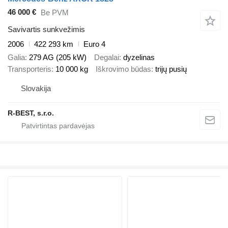
46 000 €
Be PVM
Savivartis sunkvežimis
2006
422 293 km
Euro 4
Galia
279 AG (205 kW)
Degalai
dyzelinas
Transporteris
10 000 kg
Iškrovimo būdas
trijų pusių
Slovakija
R-BEST, s.r.o.