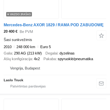
VAIZDO ĮRAŠAS
Mercedes-Benz AXOR 1829 / RAMA POD ZABUDOWĘ
20 400 €
Be PVM
Šasi sunkvežimis
2010
248 000 km
Euro 5
Galia
290 AG (213 kW)
Degalai
dyzelinas
Ašių konfigūracija
4x2
Pakaba
spyruoklė/pneumatika
Vengrija, Budapest
Laslo Truck