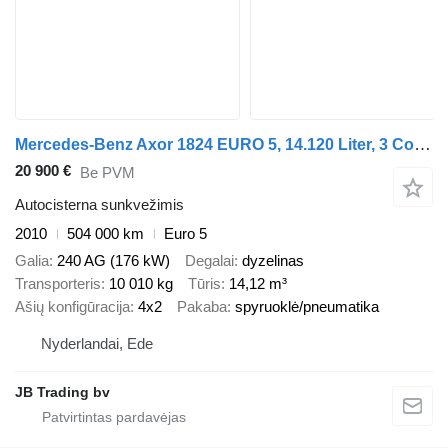
Mercedes-Benz Axor 1824 EURO 5, 14.120 Liter, 3 Comp, Manual, Fuel
20 900 €
Be PVM
Autocisterna sunkvežimis
2010
504 000 km
Euro 5
Galia
240 AG (176 kW)
Degalai
dyzelinas
Transporteris
10 010 kg
Tūris
14,12 m³
Ašių konfigūracija
4x2
Pakaba
spyruoklė/pneumatika
Nyderlandai, Ede
JB Trading bv