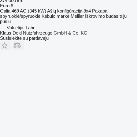
374 000 km
Euro 6
Galia
469 AG (345 kW)
Ašių konfigūracija
8x4
Pakaba
spyruoklė/spyruoklė
Kėbulo markė
Meiller
Iškrovimo būdas
trijų
pusių
Vokietija, Lahr
Klaus Dold Nutzfahrzeuge GmbH & Co. KG
Susisiekite su pardavėju