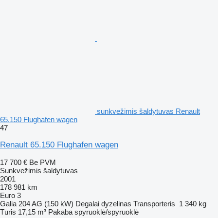
sunkvežimis šaldytuvas Renault
65.150 Flughafen wagen
47
Renault 65.150 Flughafen wagen
17 700 €
Be PVM
Sunkvežimis šaldytuvas
2001
178 981 km
Euro 3
Galia
204 AG (150 kW)
Degalai
dyzelinas
Transporteris
1 340 kg
Tūris
17,15 m³
Pakaba
spyruoklė/spyruoklė