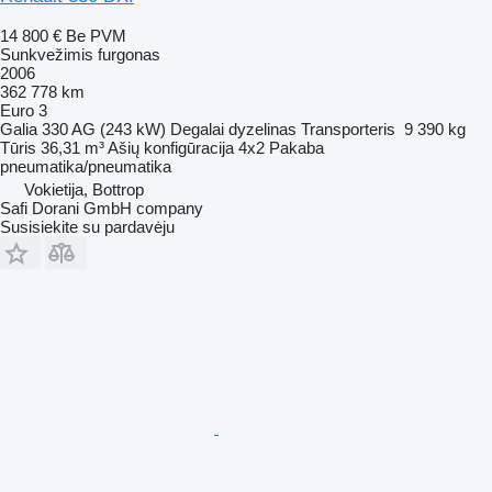
14 800 €
Be PVM
Sunkvežimis furgonas
2006
362 778 km
Euro 3
Galia
330 AG (243 kW)
Degalai
dyzelinas
Transporteris
9 390 kg
Tūris
36,31 m³
Ašių konfigūracija
4x2
Pakaba
pneumatika/pneumatika
Vokietija, Bottrop
Safi Dorani GmbH company
Susisiekite su pardavėju