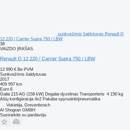
sunkvežimis šaldytuvas Renault D
12.220 / Carrier Supra 750 / LBW
38
VAIZDO ĮRAŠAS
Renault D 12.220 / Carrier Supra 750 / LBW
12 990 €
Be PVM
Sunkvežimis šaldytuvas
2017
409 997 km
Euro 6
Galia
215 AG (158 kW)
Degalai
dyzelinas
Transporteris
4 190 kg
Ašių konfigūracija
4x2
Pakaba
spyruoklė/pneumatika
Vokietija, Grevenbroich
Al Shogran GMBH
Susisiekite su pardavėju