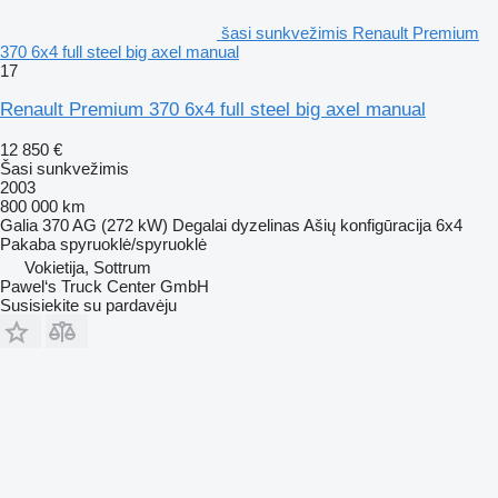
šasi sunkvežimis Renault Premium
370 6x4 full steel big axel manual
17
Renault Premium 370 6x4 full steel big axel manual
12 850 €
Šasi sunkvežimis
2003
800 000 km
Galia
370 AG (272 kW)
Degalai
dyzelinas
Ašių konfigūracija
6x4
Pakaba
spyruoklė/spyruoklė
Vokietija, Sottrum
Pawel‘s Truck Center GmbH
Susisiekite su pardavėju