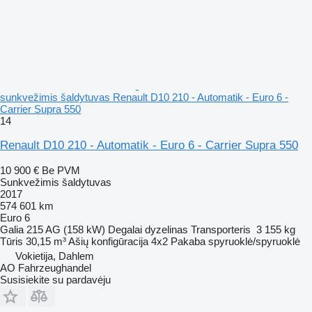
sunkvežimis šaldytuvas Renault D10 210 - Automatik - Euro 6 -
Carrier Supra 550
14
Renault D10 210 - Automatik - Euro 6 - Carrier Supra 550
10 900 €
Be PVM
Sunkvežimis šaldytuvas
2017
574 601 km
Euro 6
Galia
215 AG (158 kW)
Degalai
dyzelinas
Transporteris
3 155 kg
Tūris
30,15 m³
Ašių konfigūracija
4x2
Pakaba
spyruoklė/spyruoklė
Vokietija, Dahlem
AO Fahrzeughandel
Susisiekite su pardavėju