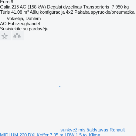
Euro 6
Galia
215 AG (158 kW)
Degalai
dyzelinas
Transporteris
7 950 kg
Tūris
41,08 m³
Ašių konfigūracija
4x2
Pakaba
spyruoklė/pneumatika
Vokietija, Dahlem
AO Fahrzeughandel
Susisiekite su pardavėju
sunkvežimis šaldytuvas Renault
MIDLUM 220 DXI Koffer 7,35 m LBW 1,5 to. Klima