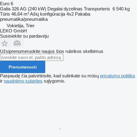
Euro 6
Galia
326 AG (240 kW)
Degalai
dyzelinas
Transporteris
6 540 kg
Tūris
46,64 m³
Ašių konfigūracija
4x2
Pakaba
pneumatika/pneumatika
Vokietija, Trier
LEKO GmbH
Susisiekite su pardavėju
Užsiprenumeruokite naujus šios rubrikos skelbimus
Prenumeruoti
Paspaudę čia patvirtinsite, kad sutinkate su mūsų
privatumo politika
ir
naudojimo sutarties
sąlygomis.