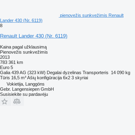
pienovežis sunkvežimis Renault
Lander 430 (Nr. 6119)
8
Renault Lander 430 (Nr. 6119)
Kaina pagal užklausimą
Pienovežis sunkvežimis
2013
783 361 km
Euro 5
Galia
439 AG (323 kW)
Degalai
dyzelinas
Transporteris
14 090 kg
Tūris
16,5 m³
Ašių konfigūracija
6x2
3 skyriai
Vokietija, Langgöns
Gebr. Langensiepen GmbH
Susisiekite su pardavėju