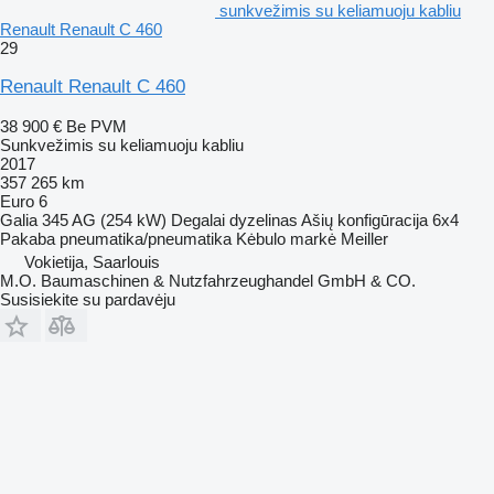
sunkvežimis su keliamuoju kabliu
Renault Renault C 460
29
Renault Renault C 460
38 900 €
Be PVM
Sunkvežimis su keliamuoju kabliu
2017
357 265 km
Euro 6
Galia
345 AG (254 kW)
Degalai
dyzelinas
Ašių konfigūracija
6x4
Pakaba
pneumatika/pneumatika
Kėbulo markė
Meiller
Vokietija, Saarlouis
M.O. Baumaschinen & Nutzfahrzeughandel GmbH & CO.
Susisiekite su pardavėju