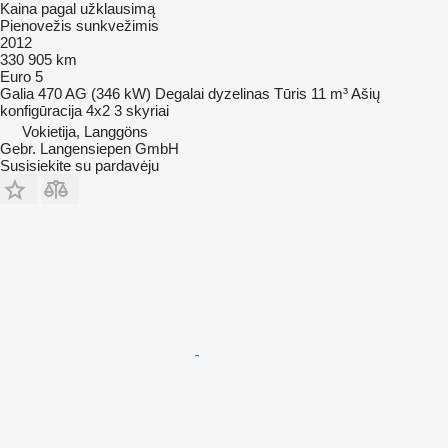
Kaina pagal užklausimą
Pienovežis sunkvežimis
2012
330 905 km
Euro 5
Galia
470 AG (346 kW)
Degalai
dyzelinas
Tūris
11 m³
Ašių
konfigūracija
4x2
3 skyriai
Vokietija, Langgöns
Gebr. Langensiepen GmbH
Susisiekite su pardavėju