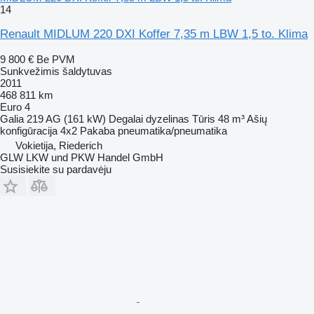
14
Renault MIDLUM 220 DXI Koffer 7,35 m LBW 1,5 to. Klima
9 800 €
Be PVM
Sunkvežimis šaldytuvas
2011
468 811 km
Euro 4
Galia
219 AG (161 kW)
Degalai
dyzelinas
Tūris
48 m³
Ašių
konfigūracija
4x2
Pakaba
pneumatika/pneumatika
Vokietija, Riederich
GLW LKW und PKW Handel GmbH
Susisiekite su pardavėju