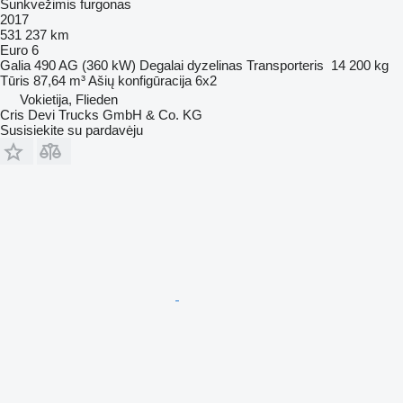
Sunkvežimis furgonas
2017
531 237 km
Euro 6
Galia
490 AG (360 kW)
Degalai
dyzelinas
Transporteris
14 200 kg
Tūris
87,64 m³
Ašių konfigūracija
6x2
Vokietija, Flieden
Cris Devi Trucks GmbH & Co. KG
Susisiekite su pardavėju