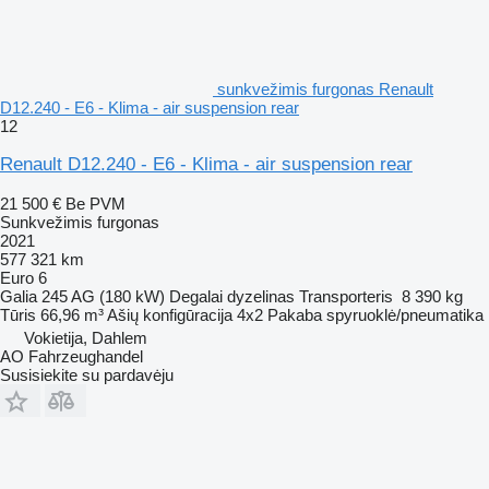
sunkvežimis furgonas Renault
D12.240 - E6 - Klima - air suspension rear
12
Renault D12.240 - E6 - Klima - air suspension rear
21 500 €
Be PVM
Sunkvežimis furgonas
2021
577 321 km
Euro 6
Galia
245 AG (180 kW)
Degalai
dyzelinas
Transporteris
8 390 kg
Tūris
66,96 m³
Ašių konfigūracija
4x2
Pakaba
spyruoklė/pneumatika
Vokietija, Dahlem
AO Fahrzeughandel
Susisiekite su pardavėju