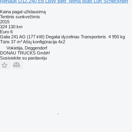
Renault D12.240 E6 LBW Bett Telma Blatt Luft Scheckheft
Kaina pagal užklausimą
Tentinis sunkvežimis
2015
324 130 km
Euro 6
Galia
241 AG (177 kW)
Degalai
dyzelinas
Transporteris
4 950 kg
Tūris
37 m³
Ašių konfigūracija
4x2
Vokietija, Deggendorf
DONAU TRUCKS GmbH
Susisiekite su pardavėju