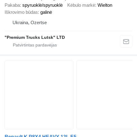
Pakaba
spyruoklė/spyruoklė
Kėbulo markė
Wielton
Iškrovimo būdas
galinė
Ukraina, Ozertse
"Premium Trucks Lutsk" LTD
Renault K P8X4 HEAVY 13L E5