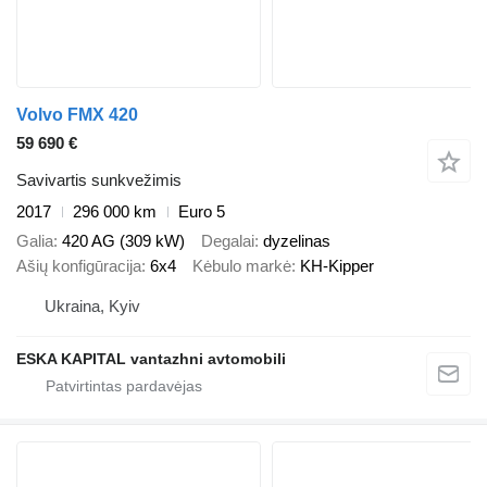
Volvo FMX 420
59 690 €
Savivartis sunkvežimis
2017
296 000 km
Euro 5
Galia
420 AG (309 kW)
Degalai
dyzelinas
Ašių konfigūracija
6x4
Kėbulo markė
KH-Kipper
Ukraina, Kyiv
ESKA KAPITAL vantazhni avtomobili