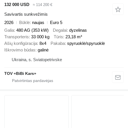
132 000 USD
≈ 114 200 €
Savivartis sunkvežimis
2026
Būklė
naujas
Euro 5
Galia
480 AG (353 kW)
Degalai
dyzelinas
Transporteris
33 000 kg
Tūris
23,18 m³
Ašių konfigūracija
8x4
Pakaba
spyruoklė/spyruoklė
Iškrovimo būdas
galinė
Ukraina, s. Sviatopetrivske
TOV «BiBi Kars»