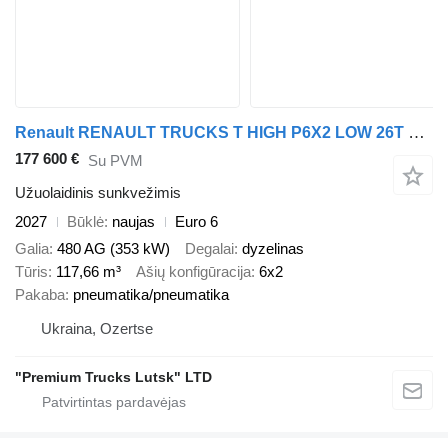
Renault RENAULT TRUCKS T HIGH P6X2 LOW 26T 13L 480 k.c. E6 + užuolaidinė priekaba
177 600 €
Su PVM
Užuolaidinis sunkvežimis
2027
Būklė
naujas
Euro 6
Galia
480 AG (353 kW)
Degalai
dyzelinas
Tūris
117,66 m³
Ašių konfigūracija
6x2
Pakaba
pneumatika/pneumatika
Ukraina, Ozertse
"Premium Trucks Lutsk" LTD