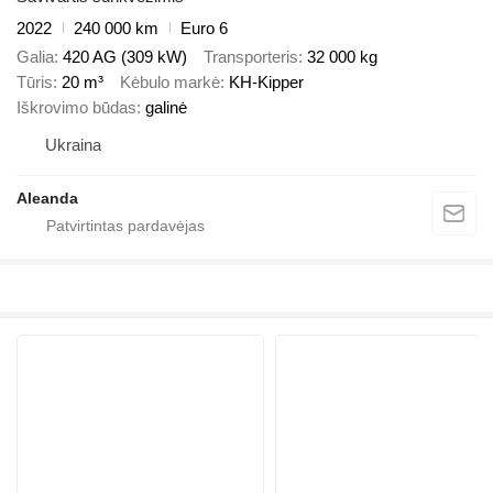
2022
240 000 km
Euro 6
Galia
420 AG (309 kW)
Transporteris
32 000 kg
Tūris
20 m³
Kėbulo markė
KH-Kipper
Iškrovimo būdas
galinė
Ukraina
Aleanda