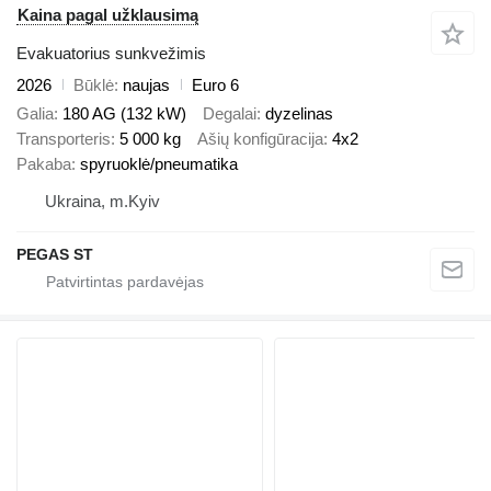
Kaina pagal užklausimą
Evakuatorius sunkvežimis
2026
Būklė
naujas
Euro 6
Galia
180 AG (132 kW)
Degalai
dyzelinas
Transporteris
5 000 kg
Ašių konfigūracija
4x2
Pakaba
spyruoklė/pneumatika
Ukraina, m.Kyiv
PEGAS ST