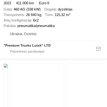
2022
411 000 km
Euro 6
Galia
460 AG (338 kW)
Degalai
dyzelinas
Transporteris
26 640 kg
Tūris
115,32 m³
Ašių konfigūracija
6x2
Pakaba
pneumatika/pneumatika
Ukraina, Ozertse
"Premium Trucks Lutsk" LTD