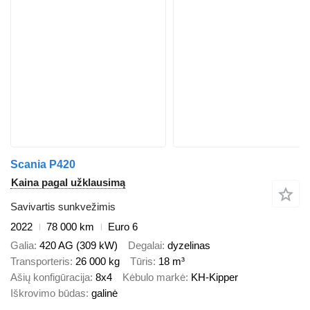
Scania P420
Kaina pagal užklausimą
Savivartis sunkvežimis
2022
78 000 km
Euro 6
Galia
420 AG (309 kW)
Degalai
dyzelinas
Transporteris
26 000 kg
Tūris
18 m³
Ašių konfigūracija
8x4
Kėbulo markė
KH-Kipper
Iškrovimo būdas
galinė