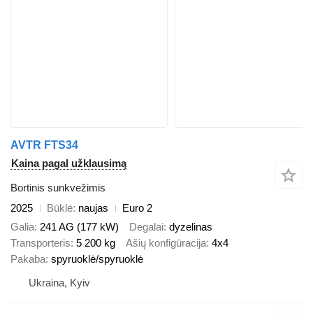
AVTR FTS34
Kaina pagal užklausimą
Bortinis sunkvežimis
2025
Būklė
naujas
Euro 2
Galia
241 AG (177 kW)
Degalai
dyzelinas
Transporteris
5 200 kg
Ašių konfigūracija
4x4
Pakaba
spyruoklė/spyruoklė
Ukraina, Kyiv