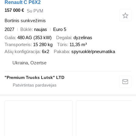
Renault C P6X2
157 000 €
Su PVM
Bortinis sunkvežimis
2027
Būklė
naujas
Euro 5
Galia
480 AG (353 kW)
Degalai
dyzelinas
Transporteris
15 280 kg
Tūris
11,35 m³
Ašių konfigūracija
6x2
Pakaba
spyruoklė/pneumatika
Ukraina, Ozertse
"Premium Trucks Lutsk" LTD