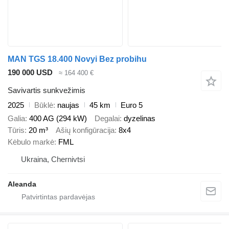
MAN TGS 18.400 Novyi Bez probihu
190 000 USD
≈ 164 400 €
Savivartis sunkvežimis
2025
Būklė
naujas
45 km
Euro 5
Galia
400 AG (294 kW)
Degalai
dyzelinas
Tūris
20 m³
Ašių konfigūracija
8x4
Kėbulo markė
FML
Ukraina, Chernivtsi
Aleanda