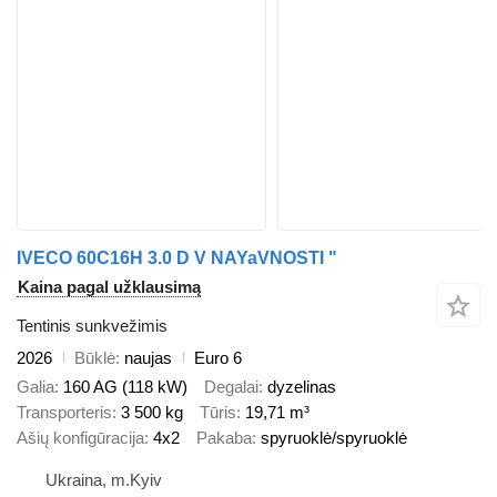
IVECO 60C16H 3.0 D V NAYaVNOSTI "
Kaina pagal užklausimą
Tentinis sunkvežimis
2026
Būklė
naujas
Euro 6
Galia
160 AG (118 kW)
Degalai
dyzelinas
Transporteris
3 500 kg
Tūris
19,71 m³
Ašių konfigūracija
4x2
Pakaba
spyruoklė/spyruoklė
Ukraina, m.Kyiv