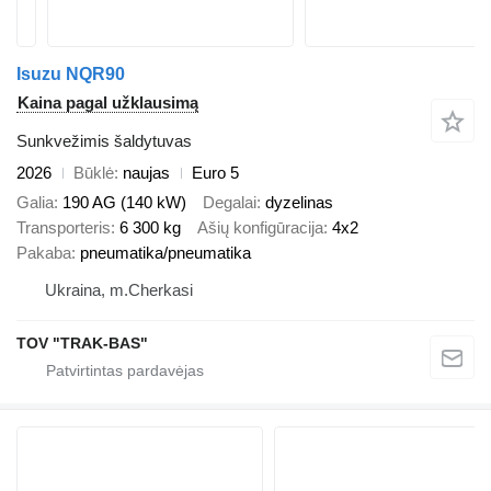
Isuzu NQR90
Kaina pagal užklausimą
Sunkvežimis šaldytuvas
2026
Būklė
naujas
Euro 5
Galia
190 AG (140 kW)
Degalai
dyzelinas
Transporteris
6 300 kg
Ašių konfigūracija
4x2
Pakaba
pneumatika/pneumatika
Ukraina, m.Cherkasi
TOV "TRAK-BAS"