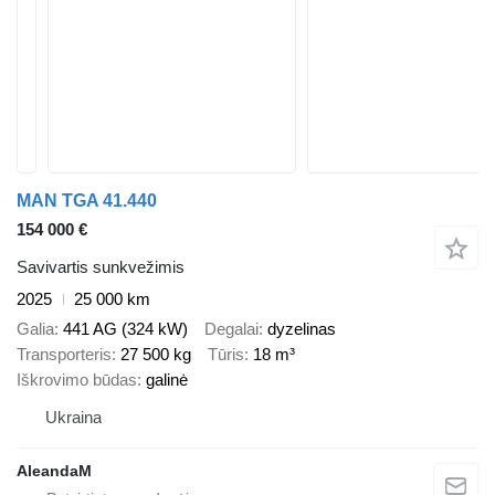
MAN TGA 41.440
154 000 €
Savivartis sunkvežimis
2025
25 000 km
Galia
441 AG (324 kW)
Degalai
dyzelinas
Transporteris
27 500 kg
Tūris
18 m³
Iškrovimo būdas
galinė
Ukraina
AleandaM