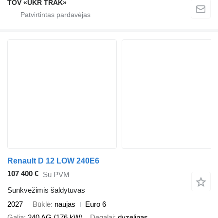
TOV «UKR TRAK»
Renault D 12 LOW 240E6
107 400 €
Su PVM
Sunkvežimis šaldytuvas
2027
Būklė
naujas
Euro 6
Galia
240 AG (176 kW)
Degalai
dyzelinas