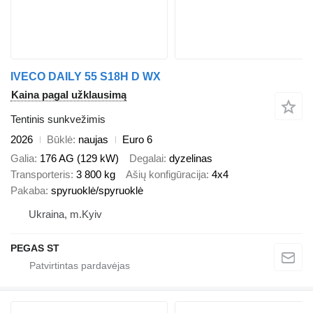
IVECO DAILY 55 S18H D WX
Kaina pagal užklausimą
Tentinis sunkvežimis
2026
Būklė
naujas
Euro 6
Galia
176 AG (129 kW)
Degalai
dyzelinas
Transporteris
3 800 kg
Ašių konfigūracija
4x4
Pakaba
spyruoklė/spyruoklė
Ukraina, m.Kyiv
PEGAS ST