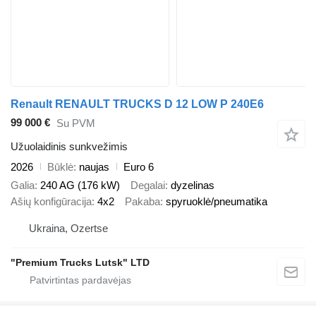
Renault RENAULT TRUCKS D 12 LOW P 240E6
99 000 €
Su PVM
Užuolaidinis sunkvežimis
2026
Būklė
naujas
Euro 6
Galia
240 AG (176 kW)
Degalai
dyzelinas
Ašių konfigūracija
4x2
Pakaba
spyruoklė/pneumatika
Ukraina, Ozertse
"Premium Trucks Lutsk" LTD