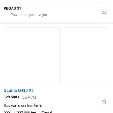
PEGAS ST
Scania G410 XT
129 500 €
Su PVM
Savivartis sunkvežimis
2021
227 000 km
Euro 6