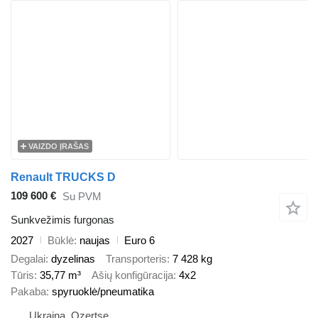
VAIZDO ĮRAŠAS
Renault TRUCKS D
109 600 €
Su PVM
Sunkvežimis furgonas
2027
Būklė
naujas
Euro 6
Degalai
dyzelinas
Transporteris
7 428 kg
Tūris
35,77 m³
Ašių konfigūracija
4x2
Pakaba
spyruoklė/pneumatika
Ukraina, Ozertse