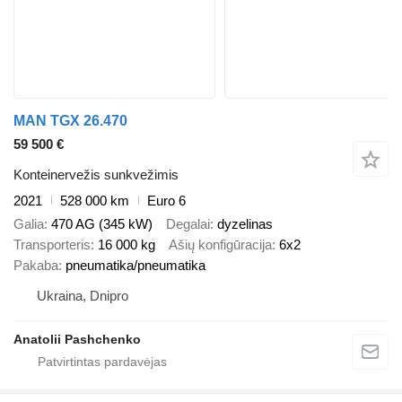
MAN TGX 26.470
59 500 €
Konteinervežis sunkvežimis
2021
528 000 km
Euro 6
Galia
470 AG (345 kW)
Degalai
dyzelinas
Transporteris
16 000 kg
Ašių konfigūracija
6x2
Pakaba
pneumatika/pneumatika
Ukraina, Dnipro
Anatolii Pashchenko