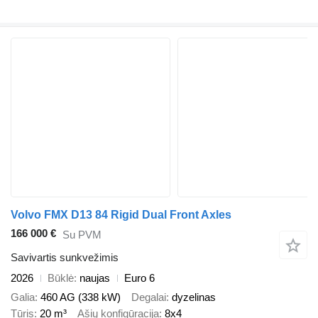
Volvo FMX D13 84 Rigid Dual Front Axles
166 000 €
Su PVM
Savivartis sunkvežimis
2026
Būklė
naujas
Euro 6
Galia
460 AG (338 kW)
Degalai
dyzelinas
Tūris
20 m³
Ašių konfigūracija
8x4