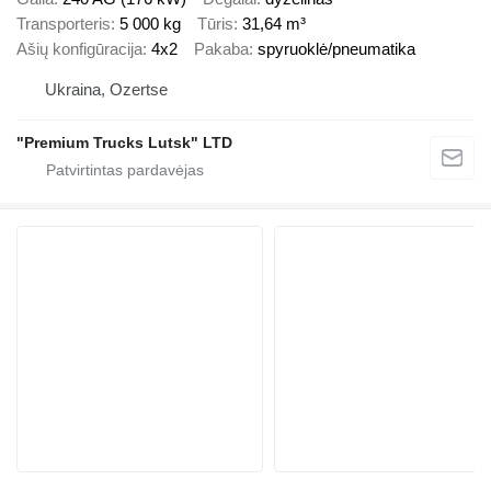
Transporteris
5 000 kg
Tūris
31,64 m³
Ašių konfigūracija
4x2
Pakaba
spyruoklė/pneumatika
Ukraina, Ozertse
"Premium Trucks Lutsk" LTD