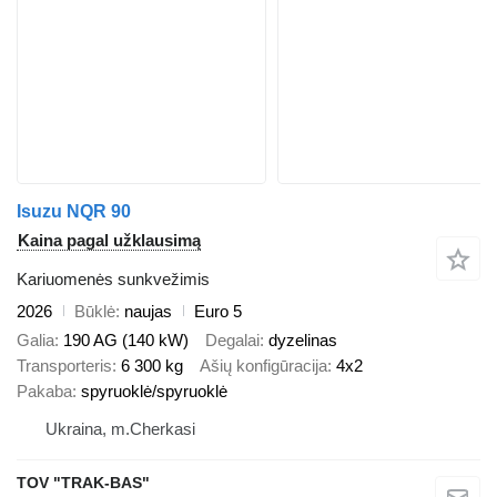
Isuzu NQR 90
Kaina pagal užklausimą
Kariuomenės sunkvežimis
2026
Būklė
naujas
Euro 5
Galia
190 AG (140 kW)
Degalai
dyzelinas
Transporteris
6 300 kg
Ašių konfigūracija
4x2
Pakaba
spyruoklė/spyruoklė
Ukraina, m.Cherkasi
TOV "TRAK-BAS"