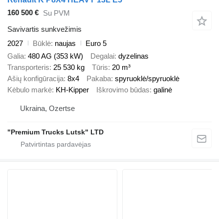
160 500 €
Su PVM
Savivartis sunkvežimis
2027
Būklė
naujas
Euro 5
Galia
480 AG (353 kW)
Degalai
dyzelinas
Transporteris
25 530 kg
Tūris
20 m³
Ašių konfigūracija
8x4
Pakaba
spyruoklė/spyruoklė
Kėbulo markė
KH-Kipper
Iškrovimo būdas
galinė
Ukraina, Ozertse
"Premium Trucks Lutsk" LTD