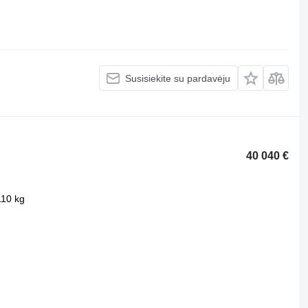
Susisiekite su pardavėju
40 040 €
110 kg