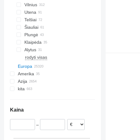
Vilnius
Utena
Telšiai
Šiauliai
Plungė
Klaipėda
Alytus
rodyti visas
Europa
Amerika
Nyderlandai
Azija
Vokietija
Meksika
kita
Lenkija
JAV
Kinija
Vengrija
Japonija
Ukraina
Rumunija
Jungtiniai Arabų Emyratai
Čilė
Kaina
Ispanija
Turkija
Brazilija
Belgija
Gruzija
Argentina
–
Čekija
Uzbekija
Kolumbija
Švedija
Azerbaidžanas
Peru