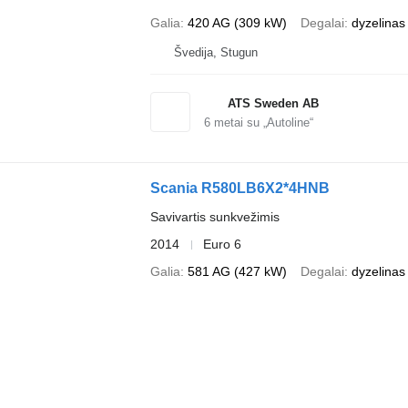
Galia
420 AG (309 kW)
Degalai
dyzelinas
Švedija, Stugun
ATS Sweden AB
6
metai su „Autoline“
Scania R580LB6X2*4HNB
Savivartis sunkvežimis
2014
Euro 6
Galia
581 AG (427 kW)
Degalai
dyzelinas