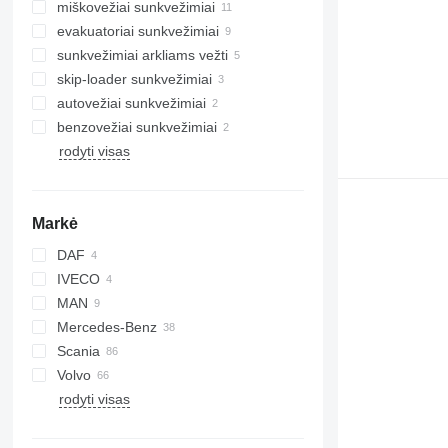
miškovežiai sunkvežimiai
evakuatoriai sunkvežimiai
sunkvežimiai arkliams vežti
skip-loader sunkvežimiai
autovežiai sunkvežimiai
benzovežiai sunkvežimiai
rodyti visas
Markė
DAF
IVECO
CF
MAN
XF
Daily
Mercedes-Benz
TGA
Scania
TGM
Actros
Volvo
TGS
Antos
G-series
Crafter
rodyti visas
TGX
Arocs
LB
FE
Atego
P-series
FH
Sprinter
R-series
FL