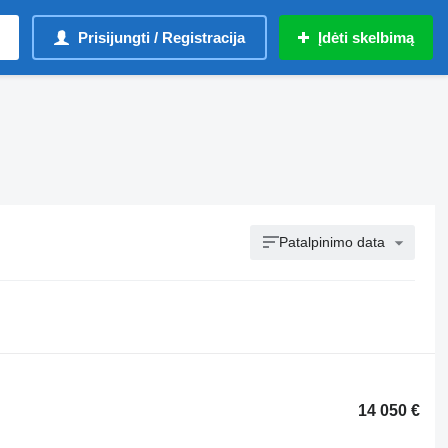
Prisijungti / Registracija
Įdėti skelbimą
Patalpinimo data
14 050 €