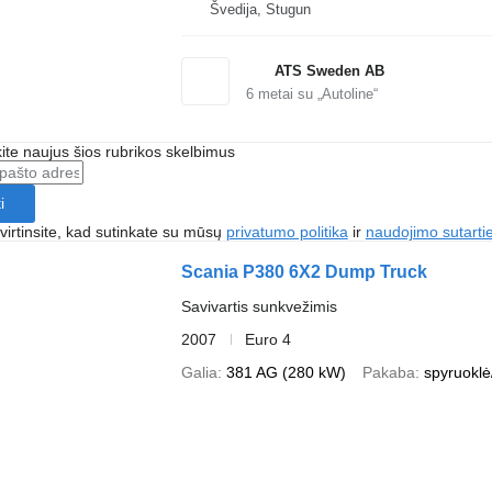
Švedija, Stugun
ATS Sweden AB
6
metai su „Autoline“
te naujus šios rubrikos skelbimus
i
irtinsite, kad sutinkate su mūsų
privatumo politika
ir
naudojimo sutarti
Scania P380 6X2 Dump Truck
Savivartis sunkvežimis
2007
Euro 4
Galia
381 AG (280 kW)
Pakaba
spyruoklė