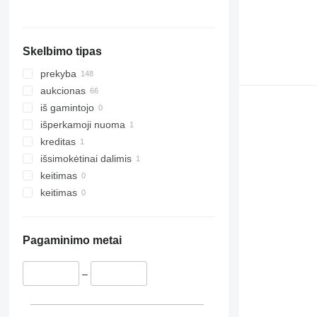
rodyti visas
Trelleborg
Filipinai
Marokas
rodyti visas
Östersund
Bolivija
rodyti visas
Stugun
Skelbimo tipas
Karlstad
Arlöv
prekyba
Stockholm
aukcionas
Gothenburg
iš gamintojo
Upplands Väsby
išperkamoji nuoma
rodyti visas
kreditas
išsimokėtinai dalimis
keitimas
keitimas
Pagaminimo metai
–