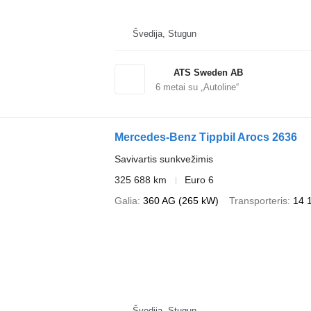
Švedija, Stugun
ATS Sweden AB
6
metai su „Autoline“
Mercedes-Benz Tippbil Arocs 2636
Savivartis sunkvežimis
325 688 km
Euro 6
Galia
360 AG (265 kW)
Transporteris
14 
Švedija, Stugun