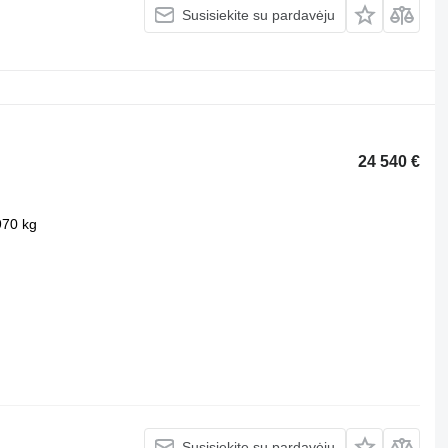
Susisiekite su pardavėju
24 540 €
970 kg
Susisiekite su pardavėju