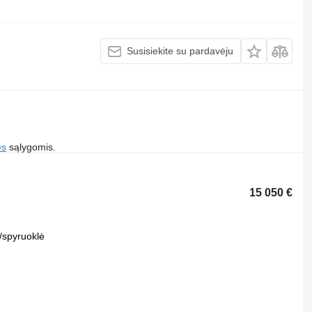
Susisiekite su pardavėju
es
sąlygomis.
15 050 €
/spyruoklė