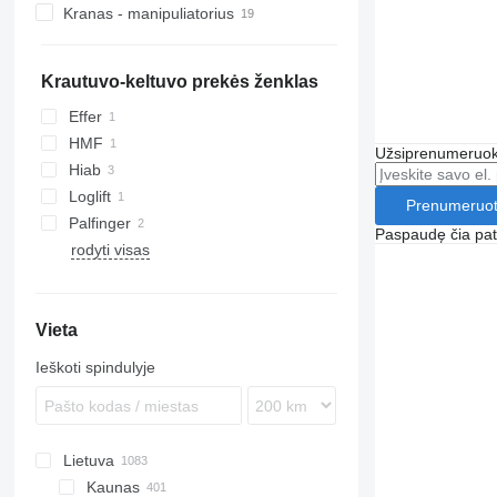
Kranas - manipuliatorius
V-Class
S-series
FM
T-series
FMX
N-series
Krautuvo-keltuvo prekės ženklas
Effer
HMF
Užsiprenumeruoki
Hiab
Loglift
Prenumeruot
Palfinger
Paspaudę čia patv
rodyti visas
Vieta
Ieškoti spindulyje
Lietuva
Kaunas