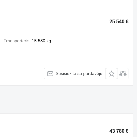
25 540 €
Transporteris
15 580 kg
Susisiekite su pardavėju
43 780 €