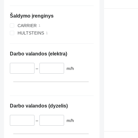
Šaldymo įrenginys
CARRIER
HULTSTEINS
Darbo valandos (elektra)
–
m/h
Darbo valandos (dyzelis)
–
m/h