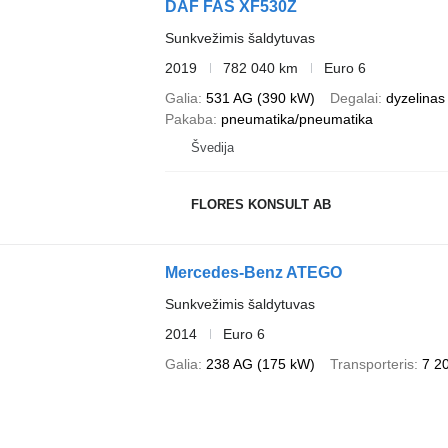
DAF FAS XF530Z
Sunkvežimis šaldytuvas
2019
782 040 km
Euro 6
Galia
531 AG (390 kW)
Degalai
dyzelinas
Pakaba
pneumatika/pneumatika
Švedija
FLORES KONSULT AB
Mercedes-Benz ATEGO
Sunkvežimis šaldytuvas
2014
Euro 6
Galia
238 AG (175 kW)
Transporteris
7 2