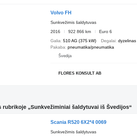
Volvo FH
Sunkvežimis šaldytuvas
2016
922 866 km
Euro 6
Galia
510 AG (375 kW)
Degalai
dyzelinas
Pakaba
pneumatika/pneumatika
Švedija
FLORES KONSULT AB
 rubrikoje „Sunkvežiminiai šaldytuvai iš Švedijos“
Scania R520 6X2*4 0069
Sunkvežimis šaldytuvas