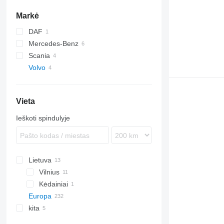
Markė
DAF
Mercedes-Benz
XF
Scania
Actros
Volvo
Atego
R-series
FE
FH
FE 280
Vieta
FM
FM9
Ieškoti spindulyje
Lietuva
Vilnius
Kėdainiai
Europa
kita
Nyderlandai
Vokietija
Ukraina