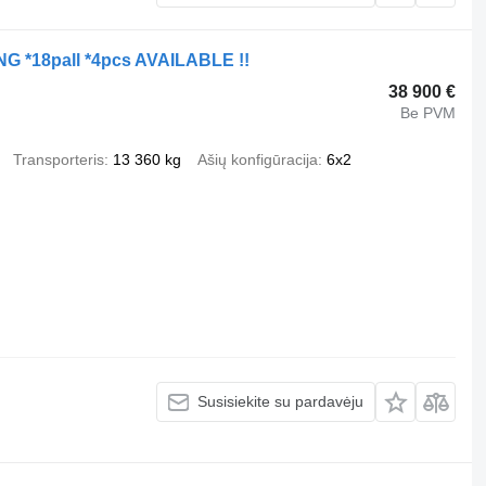
G *18pall *4pcs AVAILABLE !!
38 900 €
Be PVM
Transporteris
13 360 kg
Ašių konfigūracija
6x2
Susisiekite su pardavėju