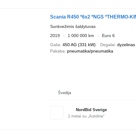
Scania R450 *6x2 *NGS *THERMO-KIN
Sunkvežimis šaldytuvas
2019
1 000 000 km
Euro 6
Galia
450 AG (331 kW)
Degalai
dyzelinas
Pakaba
pneumatika/pneumatika
Švedija
NordBid Sverige
1
metai su „Autoline“