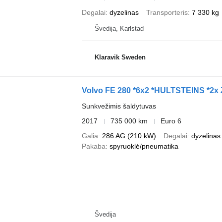
Degalai
dyzelinas
Transporteris
7 330 kg
Švedija, Karlstad
Klaravik Sweden
Volvo FE 280 *6x2 *HULTSTEINS *2
Sunkvežimis šaldytuvas
2017
735 000 km
Euro 6
Galia
286 AG (210 kW)
Degalai
dyzelinas
Pakaba
spyruoklė/pneumatika
Švedija