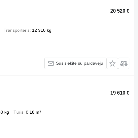
20 520 €
Transporteris
12 910 kg
Susisiekite su pardavėju
19 610 €
00 kg
Tūris
0,18 m³