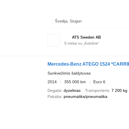
Švedija, Stugun
ATS Sweden AB
6
metai su „Autoline“
Mercedes-Benz ATEGO 1524 *CARRI
Sunkvežimis šaldytuvas
2014
355 000 km
Euro 6
Degalai
dyzelinas
Transporteris
7 200 kg
Pakaba
pneumatika/pneumatika