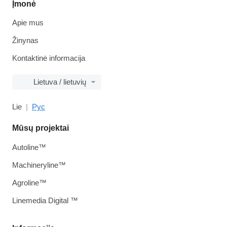
Įmonė
Apie mus
Žinynas
Kontaktinė informacija
Lietuva / lietuvių
Lie
Рус
Mūsų projektai
Autoline™
Machineryline™
Agroline™
Linemedia Digital ™