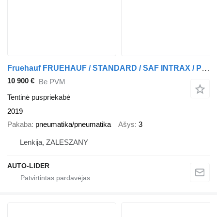
Fruehauf FRUEHAUF / STANDARD / SAF INTRAX / PODNOSZONA OŚ / Z FRANCJI / S
10 900 €
Be PVM
Tentinė puspriekabė
2019
Pakaba
pneumatika/pneumatika
Ašys
3
Lenkija, ZALESZANY
AUTO-LIDER