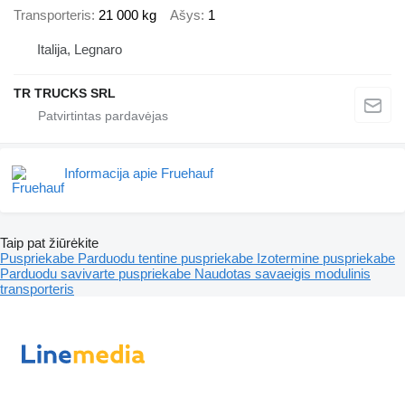
Transporteris
21 000 kg
Ašys
1
Italija, Legnaro
TR TRUCKS SRL
Informacija apie Fruehauf
Taip pat žiūrėkite
Puspriekabe
Parduodu tentine puspriekabe
Izotermine puspriekabe
Parduodu savivarte puspriekabe
Naudotas savaeigis modulinis
transporteris