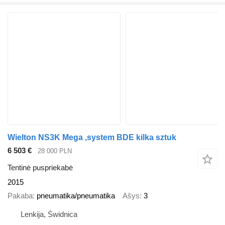
Wielton NS3K Mega ,system BDE kilka sztuk
6 503 €
28 000 PLN
Tentinė puspriekabė
2015
Pakaba
pneumatika/pneumatika
Ašys
3
Lenkija, Świdnica