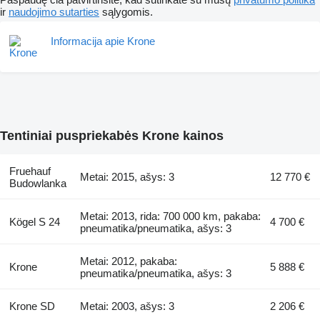
ir
naudojimo sutarties
sąlygomis.
Informacija apie Krone
Tentiniai puspriekabės Krone kainos
Fruehauf
Metai: 2015, ašys: 3
12 770 €
Budowlanka
Metai: 2013, rida: 700 000 km, pakaba:
Kögel S 24
4 700 €
pneumatika/pneumatika, ašys: 3
Metai: 2012, pakaba:
Krone
5 888 €
pneumatika/pneumatika, ašys: 3
Krone SD
Metai: 2003, ašys: 3
2 206 €