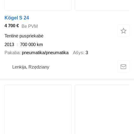
Kögel S 24
4 700 €
Be PVM
Tentinė puspriekabė
2013
700 000 km
Pakaba
pneumatika/pneumatika
Ašys
3
Lenkija, Rzędziany