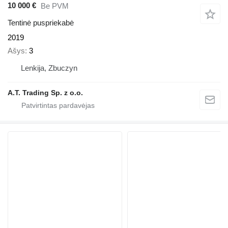
10 000 €
Be PVM
Tentinė puspriekabė
2019
Ašys
3
Lenkija, Zbuczyn
A.T. Trading Sp. z o.o.