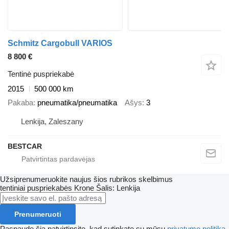
Schmitz Cargobull VARIOS
8 800 €
Tentinė puspriekabė
2015
500 000 km
Pakaba
pneumatika/pneumatika
Ašys
3
Lenkija, Zaleszany
BESTCAR
Užsiprenumeruokite naujus šios rubrikos skelbimus
tentiniai puspriekabės
Krone
Šalis: Lenkija
Prenumeruoti
Paspaudę čia patvirtinsite, kad sutinkate su mūsų
privatumo politika