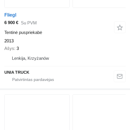
Fliegl
6 900 €
Su PVM
Tentinė puspriekabė
2013
Ašys
3
Lenkija, Krzyżanów
UNIA TRUCK