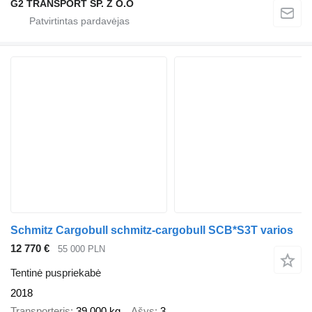
G2 TRANSPORT SP. Z O.O
Schmitz Cargobull schmitz-cargobull SCB*S3T varios
12 770 €
55 000 PLN
Tentinė puspriekabė
2018
Transporteris
39 000 kg
Ašys
3