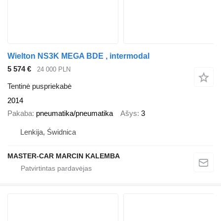
Wielton NS3K MEGA BDE , intermodal
5 574 €
24 000 PLN
Tentinė puspriekabė
2014
Pakaba
pneumatika/pneumatika
Ašys
3
Lenkija, Świdnica
MASTER-CAR MARCIN KALEMBA