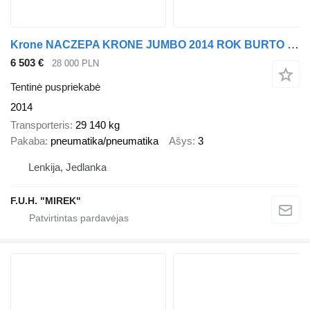
Krone NACZEPA KRONE JUMBO 2014 ROK BURTO FIRANKA 13.60x
6 503 €
28 000 PLN
Tentinė puspriekabė
2014
Transporteris
29 140 kg
Pakaba
pneumatika/pneumatika
Ašys
3
Lenkija, Jedlanka
F.U.H. "MIREK"