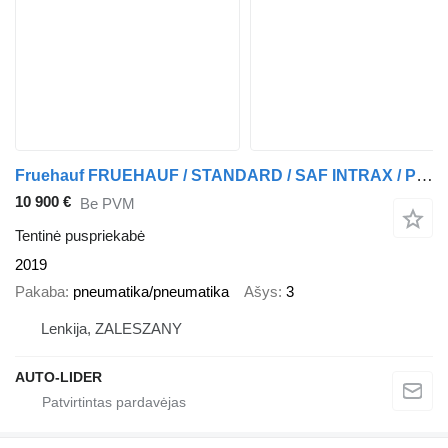
Fruehauf FRUEHAUF / STANDARD / SAF INTRAX / PODNOSZONA OŚ / Z FRANCJI / S
10 900 €
Be PVM
Tentinė puspriekabė
2019
Pakaba
pneumatika/pneumatika
Ašys
3
Lenkija, ZALESZANY
AUTO-LIDER