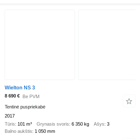
Wielton NS 3
8 690 €
Be PVM
Tentinė puspriekabė
2017
Tūris
101 m³
Grynasis svoris
6 350 kg
Ašys
3
Balno aukštis
1 050 mm