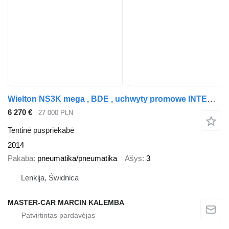
Wielton NS3K mega , BDE , uchwyty promowe INTERMODAL
6 270 €
27 000 PLN
Tentinė puspriekabė
2014
Pakaba
pneumatika/pneumatika
Ašys
3
Lenkija, Świdnica
MASTER-CAR MARCIN KALEMBA