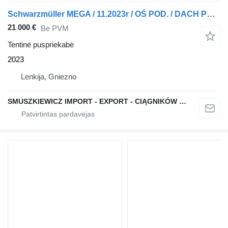
Schwarzmüller MEGA / 11.2023r / OŚ POD. / DACH POD. / CODE XL / 1486
21 000 €
Be PVM
Tentinė puspriekabė
2023
Lenkija, Gniezno
SMUSZKIEWICZ IMPORT - EXPORT - CIĄGNIKÓW SIODŁOWYCH I NACZEP