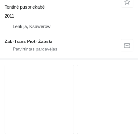
Tentinė puspriekabė
2011
Lenkija, Ksawerów
Żab-Trans Piotr Żabski