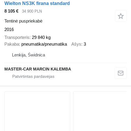
Wielton NS3K firana standard
8 105 €
34 900 PLN
Tentinė puspriekabė
2016
Transporteris
29 840 kg
Pakaba
pneumatika/pneumatika
Ašys
3
Lenkija, Świdnica
MASTER-CAR MARCIN KALEMBA