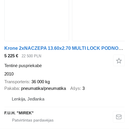
Krone 2xNACZEPA 13.60x2.70 MULTI LOCK PODNOSZONA OŚ FIR
5 225 €
22 500 PLN
Tentinė puspriekabė
2010
Transporteris
36 000 kg
Pakaba
pneumatika/pneumatika
Ašys
3
Lenkija, Jedlanka
F.U.H. "MIREK"