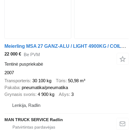
Meierling MSA 27 GANZ-ALU / LIGHT 4900KG / COILMULDE 7.5M
22 000 €
Be PVM
Tentinė puspriekabė
2007
Transporteris
30 100 kg
Tūris
50,98 m³
Pakaba
pneumatika/pneumatika
Grynasis svoris
4 900 kg
Ašys
3
Lenkija, Radlin
MAN TRUCK SERVICE Radlin