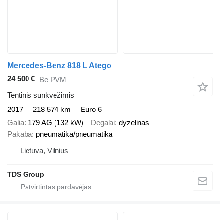
Mercedes-Benz 818 L Atego
24 500 €
Be PVM
Tentinis sunkvežimis
2017
218 574 km
Euro 6
Galia
179 AG (132 kW)
Degalai
dyzelinas
Pakaba
pneumatika/pneumatika
Lietuva, Vilnius
TDS Group