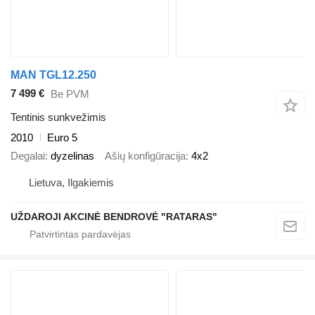
MAN TGL12.250
7 499 €
Be PVM
Tentinis sunkvežimis
2010
Euro 5
Degalai
dyzelinas
Ašių konfigūracija
4x2
Lietuva, Ilgakiemis
UŽDAROJI AKCINĖ BENDROVĖ "RATARAS"