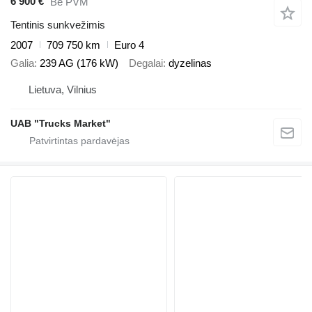
6 900 €
Be PVM
Tentinis sunkvežimis
2007
709 750 km
Euro 4
Galia
239 AG (176 kW)
Degalai
dyzelinas
Lietuva, Vilnius
UAB "Trucks Market"