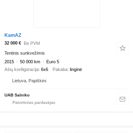
KamAZ
32 000 €
Be PVM
Tentinis sunkvežimis
2015
50 000 km
Euro 5
Ašių konfigūracija
6x6
Pakaba
linginė
Lietuva, Papiškės
UAB Salniko