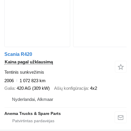
Scania R420
Kaina pagal užklausimą
Tentinis sunkvežimis
2006
1 072 823 km
Galia
420 AG (309 kW)
Ašių konfigūracija
4x2
Nyderlandai, Alkmaar
Anema Trucks & Spare Parts