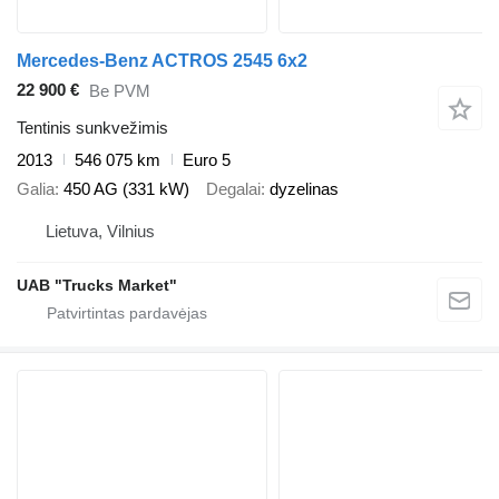
Mercedes-Benz ACTROS 2545 6x2
22 900 €
Be PVM
Tentinis sunkvežimis
2013
546 075 km
Euro 5
Galia
450 AG (331 kW)
Degalai
dyzelinas
Lietuva, Vilnius
UAB "Trucks Market"