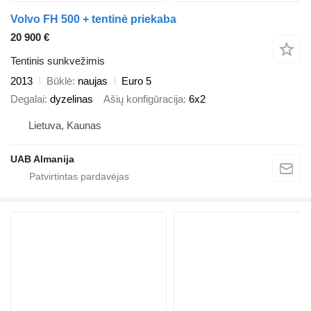
Volvo FH 500 + tentinė priekaba
20 900 €
Tentinis sunkvežimis
2013
Būklė
naujas
Euro 5
Degalai
dyzelinas
Ašių konfigūracija
6x2
Lietuva, Kaunas
UAB Almanija