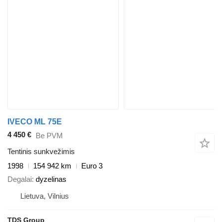
IVECO ML 75E
4 450 €
Be PVM
Tentinis sunkvežimis
1998
154 942 km
Euro 3
Degalai
dyzelinas
Lietuva, Vilnius
TDS Group