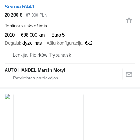
Scania R440
20 200 €
87 000 PLN
Tentinis sunkvežimis
2010
698 000 km
Euro 5
Degalai
dyzelinas
Ašių konfigūracija
6x2
Lenkija, Piotrków Trybunalski
AUTO HANDEL Marcin Motyl