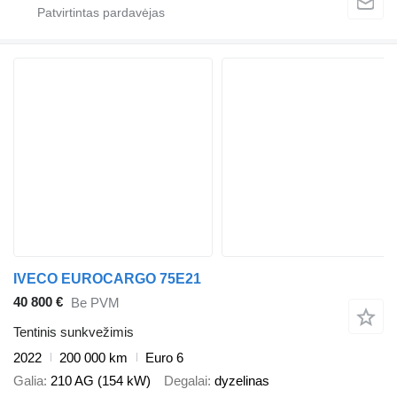
IVECO EUROCARGO 75E21
40 800 €
Be PVM
Tentinis sunkvežimis
2022
200 000 km
Euro 6
Galia
210 AG (154 kW)
Degalai
dyzelinas