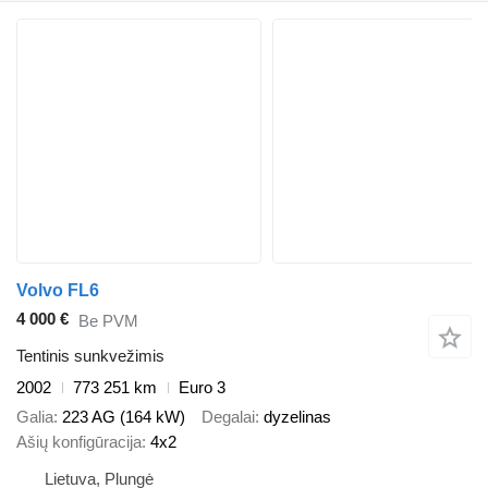
Volvo FL6
4 000 €
Be PVM
Tentinis sunkvežimis
2002
773 251 km
Euro 3
Galia
223 AG (164 kW)
Degalai
dyzelinas
Ašių konfigūracija
4x2
Lietuva, Plungė