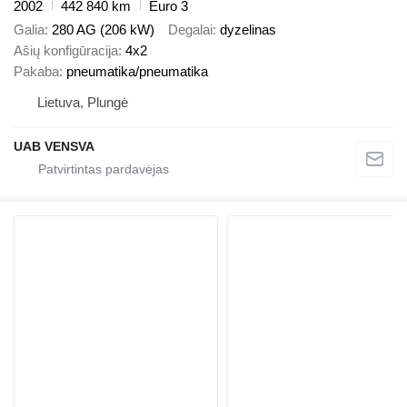
2002
442 840 km
Euro 3
Galia
280 AG (206 kW)
Degalai
dyzelinas
Ašių konfigūracija
4x2
Pakaba
pneumatika/pneumatika
Lietuva, Plungė
UAB VENSVA