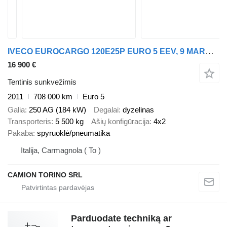
IVECO EUROCARGO 120E25P EURO 5 EEV, 9 MARCE TELONATO+PEDANA
16 900 €
Tentinis sunkvežimis
2011
708 000 km
Euro 5
Galia
250 AG (184 kW)
Degalai
dyzelinas
Transporteris
5 500 kg
Ašių konfigūracija
4x2
Pakaba
spyruoklė/pneumatika
Italija, Carmagnola ( To )
CAMION TORINO SRL
Parduodate techniką ar