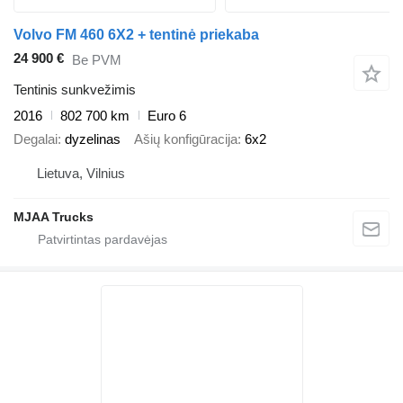
Volvo FM 460 6X2 + tentinė priekaba
24 900 €
Be PVM
Tentinis sunkvežimis
2016
802 700 km
Euro 6
Degalai
dyzelinas
Ašių konfigūracija
6x2
Lietuva, Vilnius
MJAA Trucks