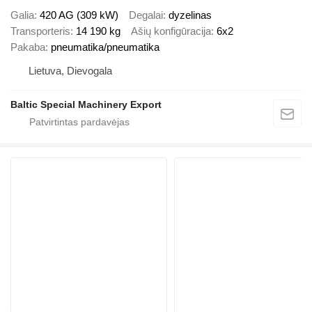
Galia
420 AG (309 kW)
Degalai
dyzelinas
Transporteris
14 190 kg
Ašių konfigūracija
6x2
Pakaba
pneumatika/pneumatika
Lietuva, Dievogala
Baltic Special Machinery Export