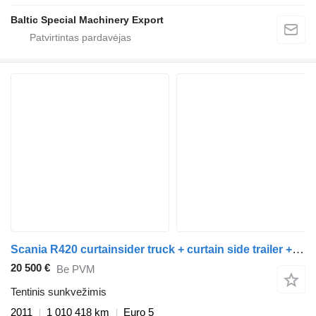
Baltic Special Machinery Export
Scania R420 curtainsider truck + curtain side trailer + tentinė priekaba
20 500 €
Be PVM
Tentinis sunkvežimis
2011
1 010 418 km
Euro 5