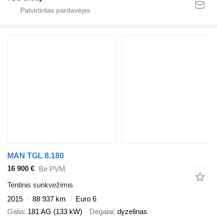
MAN TGL 8.180
16 900 €
Be PVM
Tentinis sunkvežimis
2015
88 937 km
Euro 6
Galia
181 AG (133 kW)
Degalai
dyzelinas