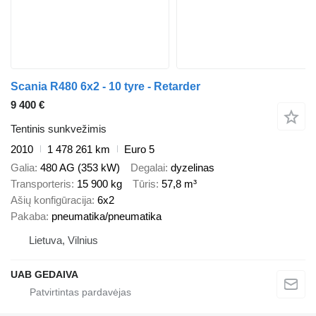
Scania R480 6x2 - 10 tyre - Retarder
9 400 €
Tentinis sunkvežimis
2010
1 478 261 km
Euro 5
Galia
480 AG (353 kW)
Degalai
dyzelinas
Transporteris
15 900 kg
Tūris
57,8 m³
Ašių konfigūracija
6x2
Pakaba
pneumatika/pneumatika
Lietuva, Vilnius
UAB GEDAIVA