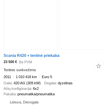
Scania R420 + tentinė priekaba
23 500 €
Be PVM
Tentinis sunkvežimis
2011
1 010 418 km
Euro 5
Galia
420 AG (309 kW)
Degalai
dyzelinas
Ašių konfigūracija
6x2
Pakaba
pneumatika/pneumatika
Lietuva, Dievogala