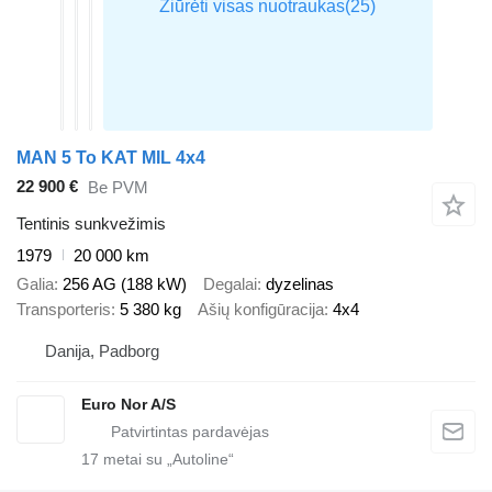
MAN 5 To KAT MIL 4x4
22 900 €
Be PVM
Tentinis sunkvežimis
1979
20 000 km
Galia
256 AG (188 kW)
Degalai
dyzelinas
Transporteris
5 380 kg
Ašių konfigūracija
4x4
Danija, Padborg
Euro Nor A/S
17
metai su „Autoline“