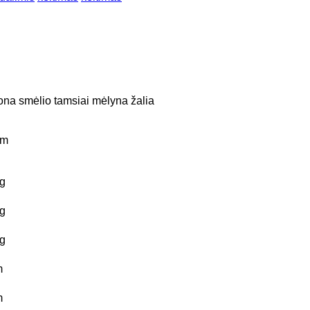
ona
smėlio
tamsiai mėlyna
žalia
km
g
g
g
m
m