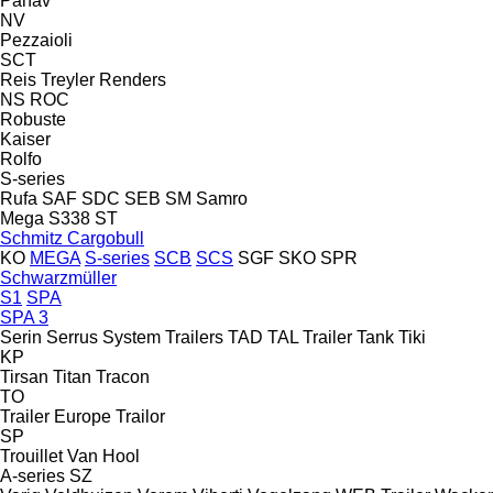
Panav
NV
Pezzaioli
SCT
Reis Treyler
Renders
NS
ROC
Robuste
Kaiser
Rolfo
S-series
Rufa
SAF
SDC
SEB
SM
Samro
Mega
S338
ST
Schmitz Cargobull
KO
MEGA
S-series
SCB
SCS
SGF
SKO
SPR
Schwarzmüller
S1
SPA
SPA 3
Serin
Serrus
System Trailers
TAD
TAL Trailer
Tank
Tiki
KP
Tirsan
Titan
Tracon
TO
Trailer Europe
Trailor
SP
Trouillet
Van Hool
A-series
SZ