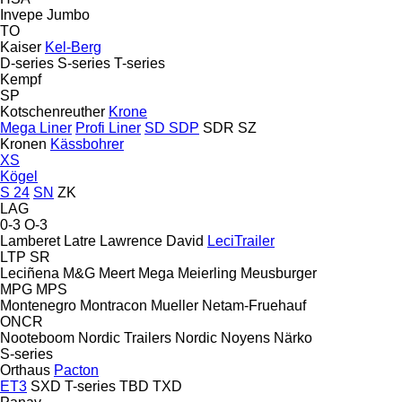
Invepe
Jumbo
TO
Kaiser
Kel-Berg
D-series
S-series
T-series
Kempf
SP
Kotschenreuther
Krone
Mega Liner
Profi Liner
SD
SDP
SDR
SZ
Kronen
Kässbohrer
XS
Kögel
S 24
SN
ZK
LAG
0-3
O-3
Lamberet
Latre
Lawrence David
LeciTrailer
LTP
SR
Leciñena
M&G
Meert
Mega
Meierling
Meusburger
MPG
MPS
Montenegro
Montracon
Mueller
Netam-Fruehauf
ONCR
Nooteboom
Nordic Trailers
Nordic
Noyens
Närko
S-series
Orthaus
Pacton
ET3
SXD
T-series
TBD
TXD