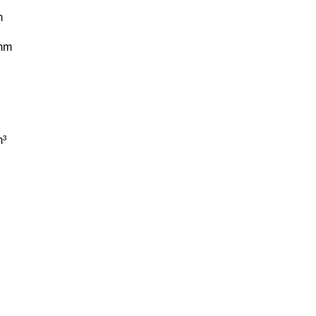
m
mm
³