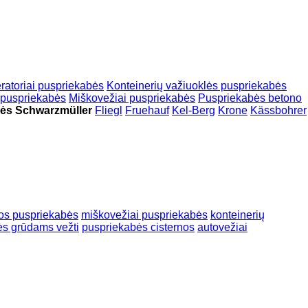
eratoriai puspriekabės
Konteinerių važiuoklės puspriekabės
 puspriekabės
Miškovežiai puspriekabės
Puspriekabės betono
bės Schwarzmüller
Fliegl
Fruehauf
Kel-Berg
Krone
Kässbohrer
mos puspriekabės
miškovežiai puspriekabės
konteinerių
ės grūdams vežti
puspriekabės cisternos
autovežiai