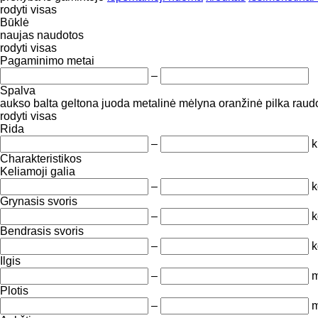
rodyti visas
Būklė
naujas
naudotos
rodyti visas
Pagaminimo metai
–
Spalva
aukso
balta
geltona
juoda
metalinė
mėlyna
oranžinė
pilka
raud
rodyti visas
Rida
–
Charakteristikos
Keliamoji galia
–
k
Grynasis svoris
–
k
Bendrasis svoris
–
k
Ilgis
–
Plotis
–