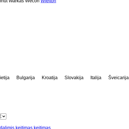
hut
Warkas
Wecon
Wielton
etija
Bulgarija
Kroatija
Slovakija
Italija
Šveicarija
 dalimis
keitimas
keitimas