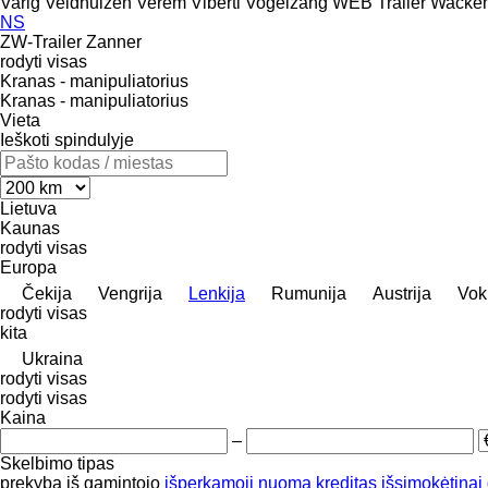
Varig
Veldhuizen
Verem
Viberti
Vogelzang
WEB Trailer
Wacken
NS
ZW-Trailer
Zanner
rodyti visas
Kranas - manipuliatorius
Kranas - manipuliatorius
Vieta
Ieškoti spindulyje
Lietuva
Kaunas
rodyti visas
Europa
Čekija
Vengrija
Lenkija
Rumunija
Austrija
Voki
rodyti visas
kita
Ukraina
rodyti visas
rodyti visas
Kaina
–
Skelbimo tipas
prekyba
iš gamintojo
išperkamoji nuoma
kreditas
išsimokėtinai