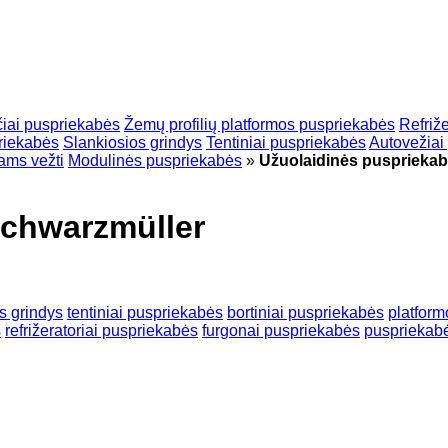
čiai puspriekabės
Žemų profilių platformos puspriekabės
Refriž
priekabės
Slankiosios grindys
Tentiniai puspriekabės
Autovežiai
ams vežti
Modulinės puspriekabės
»
Užuolaidinės pusprieka
Schwarzmüller
s grindys
tentiniai puspriekabės
bortiniai puspriekabės
platfor
s
refrižeratoriai puspriekabės
furgonai puspriekabės
puspriekab