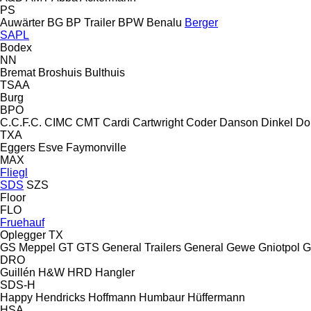
PS
Auwärter
BG
BP Trailer
BPW
Benalu
Berger
SAPL
Bodex
NN
Bremat
Broshuis
Bulthuis
TSAA
Burg
BPO
C.C.F.C.
CIMC
CMT
Cardi
Cartwright
Coder
Danson
Dinkel
Do
TXA
Eggers
Esve
Faymonville
MAX
Fliegl
SDS
SZS
Floor
FLO
Fruehauf
Oplegger
TX
GS Meppel
GT
GTS
General Trailers
General
Gewe
Gniotpol
G
DRO
Guillén
H&W
HRD
Hangler
SDS-H
Happy
Hendricks
Hoffmann
Humbaur
Hüffermann
HSA