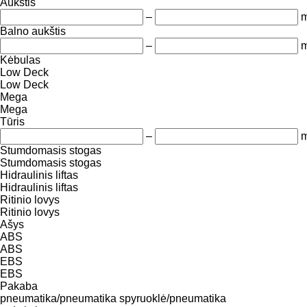
Aukštis
–
Balno aukštis
–
Kėbulas
Low Deck
Low Deck
Mega
Mega
Tūris
–
m
Stumdomasis stogas
Stumdomasis stogas
Hidraulinis liftas
Hidraulinis liftas
Ritinio lovys
Ritinio lovys
Ašys
ABS
ABS
EBS
EBS
Pakaba
pneumatika/pneumatika
spyruoklė/pneumatika