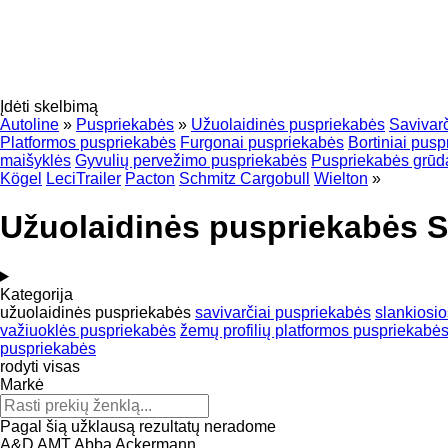
Įdėti skelbimą
Autoline
»
Puspriekabės
»
Užuolaidinės puspriekabės
Savivar
Platformos puspriekabės
Furgonai puspriekabės
Bortiniai pus
maišyklės
Gyvulių pervežimo puspriekabės
Puspriekabės grūd
Kögel
LeciTrailer
Pacton
Schmitz Cargobull
Wielton
»
Užuolaidinės puspriekabės 
Kategorija
užuolaidinės puspriekabės
savivarčiai puspriekabės
slankiosio
važiuoklės puspriekabės
žemų profilių platformos puspriekabė
puspriekabės
rodyti visas
Markė
Pagal šią užklausą rezultatų neradome
A&D
AMT
Abba
Ackermann