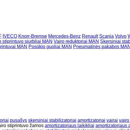
F
IVECO
Knorr-Bremse
Mercedes-Benz
Renault
Scania
Volvo
o stiprintuvo siurbliai MAN
Vairo reduktoriai MAN
Skersiniai sta
printuvai MAN
Posūkio guoliai MAN
Pneumatinės pakabos MA
N
oriai
pusašys
skersiniai stabilizatoriai
amortizatoriai
vairai
vairo
iro stiprintuvo žarnos
amortizatoriaus laikikliai
amortizatoriaus 