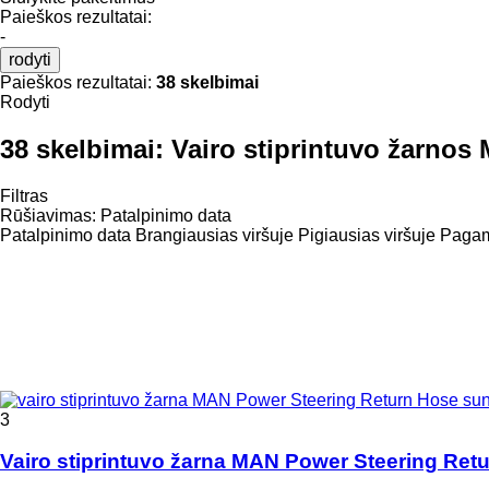
Paieškos rezultatai:
-
rodyti
Paieškos rezultatai:
38 skelbimai
Rodyti
38 skelbimai:
Vairo stiprintuvo žarnos
Filtras
Rūšiavimas
:
Patalpinimo data
Patalpinimo data
Brangiausias viršuje
Pigiausias viršuje
Pagami
3
Vairo stiprintuvo žarna MAN Power Steering Re