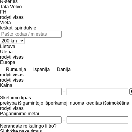
R-series
Tata
Volvo
FH
rodyti visas
Vieta
Ieškoti spindulyje
Lietuva
Utena
rodyti visas
Europa
Rumunija
Ispanija
Danija
rodyti visas
rodyti visas
Kaina
–
Skelbimo tipas
prekyba
iš gamintojo
išperkamoji nuoma
kreditas
išsimokėtinai
rodyti visas
Pagaminimo metai
–
Nerandate reikalingo filtro?
Siūlykite pakeitimus