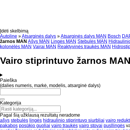
Įdėti skelbimą
Autoline
»
Atsarginės dalys
»
Atsarginės dalys MAN
Bosch
DA
žarnos MAN
Ašys MAN
Lingės MAN
Stebulės MAN
Hidraulini
kolonėlės MAN
Vairai MAN
Reaktyvinės traukės MAN
Hidrosti
Vairo stiprintuvo žarnos MA
Paieška
(dalies numeris, markė, modelis, atsarginė dalys)
Kategorija
Pagal šią užklausą rezultatų neradome
ašys
stebulės
lingės
hidraulinio stiprintuvo siurbliai
vairo redukt
pakabos
posūkio guoliai
vairo traukės
vairo stovai
pusllingės
va