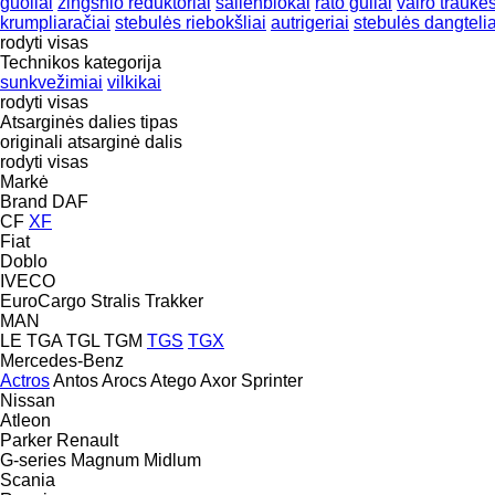
guoliai
žingsnio reduktoriai
sailenblokai
rato guliai
vairo traukės
krumpliaračiai
stebulės riebokšliai
autrigeriai
stebulės dangtelia
rodyti visas
Technikos kategorija
sunkvežimiai
vilkikai
rodyti visas
Atsarginės dalies tipas
originali atsarginė dalis
rodyti visas
Markė
Brand
DAF
CF
XF
Fiat
Doblo
IVECO
EuroCargo
Stralis
Trakker
MAN
LE
TGA
TGL
TGM
TGS
TGX
Mercedes-Benz
Actros
Antos
Arocs
Atego
Axor
Sprinter
Nissan
Atleon
Parker
Renault
G-series
Magnum
Midlum
Scania