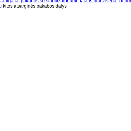
 antgaliai
pakabos su stabilizatoriumi
balansiniai velenai
cilind
i
kitos atsarginės pakabos dalys