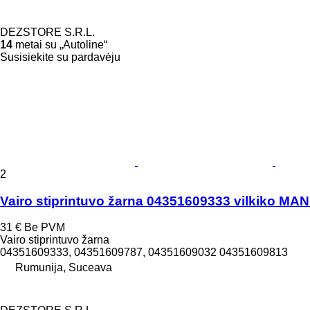
DEZSTORE S.R.L.
14
metai su „Autoline“
Susisiekite su pardavėju
2
Vairo stiprintuvo žarna 04351609333 vilkiko MA
31 €
Be PVM
Vairo stiprintuvo žarna
04351609333, 04351609787, 04351609032 04351609813
Rumunija, Suceava