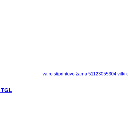
vairo stiprintuvo žarna 51123055304 vil
N TGL