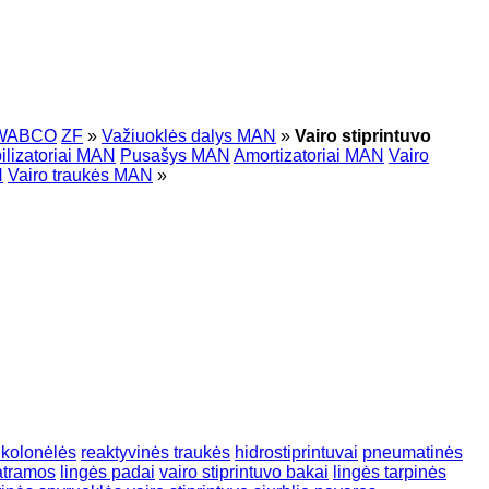
WABCO
ZF
»
Važiuoklės dalys MAN
»
Vairo stiprintuvo
bilizatoriai MAN
Pusašys MAN
Amortizatoriai MAN
Vairo
N
Vairo traukės MAN
»
 kolonėlės
reaktyvinės traukės
hidrostiprintuvai
pneumatinės
atramos
lingės padai
vairo stiprintuvo bakai
lingės tarpinės