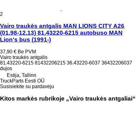
2
Vairo traukės antgalis MAN LIONS CITY A26
(01.98-12.13) 81.43220-6215 autobuso MAN
Lion's bus (1991-)
37,90 €
Be PVM
Vairo traukės antgalis
81.43220-6215 81432206215 36.43220-6037 36432206037
dujos
Estija, Tallinn
TruckParts Eesti OÜ
Susisiekite su pardavėju
Kitos markės rubrikoje „Vairo traukės antgaliai“