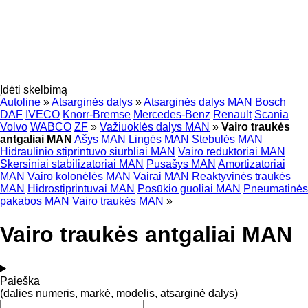
Įdėti skelbimą
Autoline
»
Atsarginės dalys
»
Atsarginės dalys MAN
Bosch
DAF
IVECO
Knorr-Bremse
Mercedes-Benz
Renault
Scania
Volvo
WABCO
ZF
»
Važiuoklės dalys MAN
»
Vairo traukės
antgaliai MAN
Ašys MAN
Lingės MAN
Stebulės MAN
Hidraulinio stiprintuvo siurbliai MAN
Vairo reduktoriai MAN
Skersiniai stabilizatoriai MAN
Pusašys MAN
Amortizatoriai
MAN
Vairo kolonėlės MAN
Vairai MAN
Reaktyvinės traukės
MAN
Hidrostiprintuvai MAN
Posūkio guoliai MAN
Pneumatinės
pakabos MAN
Vairo traukės MAN
»
Vairo traukės antgaliai MAN
Paieška
(dalies numeris, markė, modelis, atsarginė dalys)