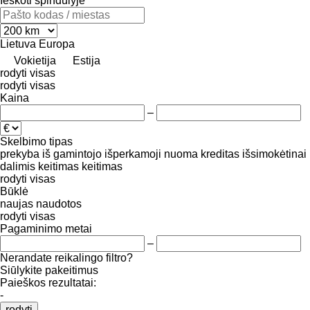
Ieškoti spindulyje
Lietuva
Europa
Vokietija
Estija
rodyti visas
rodyti visas
Kaina
–
Skelbimo tipas
prekyba
iš gamintojo
išperkamoji nuoma
kreditas
išsimokėtinai
dalimis
keitimas
keitimas
rodyti visas
Būklė
naujas
naudotos
rodyti visas
Pagaminimo metai
–
Nerandate reikalingo filtro?
Siūlykite pakeitimus
Paieškos rezultatai:
-
rodyti