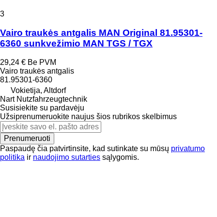
3
Vairo traukės antgalis MAN Original 81.95301-
6360 sunkvežimio MAN TGS / TGX
29,24 €
Be PVM
Vairo traukės antgalis
81.95301-6360
Vokietija, Altdorf
Nart Nutzfahrzeugtechnik
Susisiekite su pardavėju
Užsiprenumeruokite naujus šios rubrikos skelbimus
Prenumeruoti
Paspaudę čia patvirtinsite, kad sutinkate su mūsų
privatumo
politika
ir
naudojimo sutarties
sąlygomis.