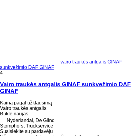
vairo traukės antgalis GINAF
sunkvežimio DAF GINAF
4
Vairo traukės antgalis GINAF sunkvežimio DAF
GINAF
Kaina pagal užklausimą
Vairo traukės antgalis
Būklė
naujas
Nyderlandai, De Glind
Stomphorst Truckservice
Susisiekite su pardavėju