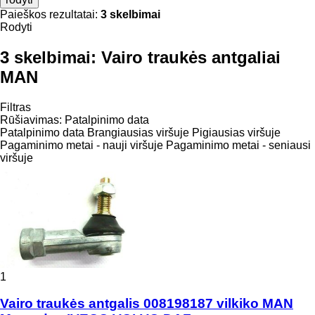
Paieškos rezultatai:
3 skelbimai
Rodyti
3 skelbimai:
Vairo traukės antgaliai
MAN
Filtras
Rūšiavimas
:
Patalpinimo data
Patalpinimo data
Brangiausias viršuje
Pigiausias viršuje
Pagaminimo metai - nauji viršuje
Pagaminimo metai - seniausi
viršuje
1
Vairo traukės antgalis 008198187 vilkiko MAN