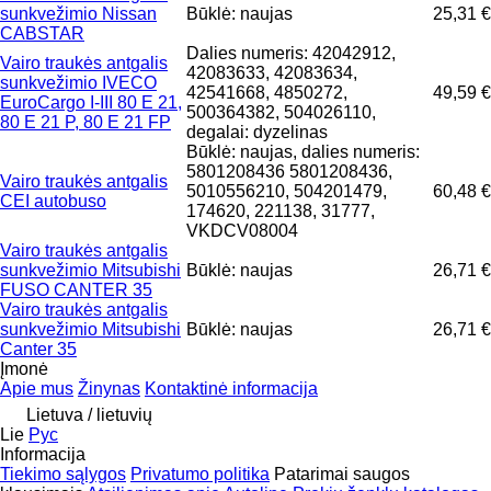
sunkvežimio Nissan
Būklė: naujas
25,31 €
CABSTAR
Dalies numeris: 42042912,
Vairo traukės antgalis
42083633, 42083634,
sunkvežimio IVECO
42541668, 4850272,
49,59 €
EuroCargo I-III 80 E 21,
500364382, 504026110,
80 E 21 P, 80 E 21 FP
degalai: dyzelinas
Būklė: naujas, dalies numeris:
5801208436 5801208436,
Vairo traukės antgalis
5010556210, 504201479,
60,48 €
CEI autobuso
174620, 221138, 31777,
VKDCV08004
Vairo traukės antgalis
sunkvežimio Mitsubishi
Būklė: naujas
26,71 €
FUSO CANTER 35
Vairo traukės antgalis
sunkvežimio Mitsubishi
Būklė: naujas
26,71 €
Canter 35
Įmonė
Apie mus
Žinynas
Kontaktinė informacija
Lietuva / lietuvių
Lie
Рус
Informacija
Tiekimo sąlygos
Privatumo politika
Patarimai saugos