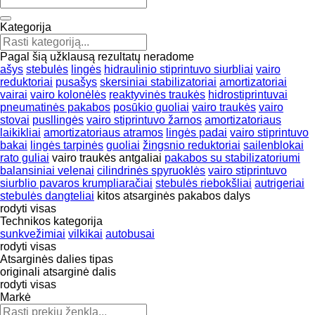
Kategorija
Pagal šią užklausą rezultatų neradome
ašys
stebulės
lingės
hidraulinio stiprintuvo siurbliai
vairo
reduktoriai
pusašys
skersiniai stabilizatoriai
amortizatoriai
vairai
vairo kolonėlės
reaktyvinės traukės
hidrostiprintuvai
pneumatinės pakabos
posūkio guoliai
vairo traukės
vairo
stovai
pusllingės
vairo stiprintuvo žarnos
amortizatoriaus
laikikliai
amortizatoriaus atramos
lingės padai
vairo stiprintuvo
bakai
lingės tarpinės
guoliai
žingsnio reduktoriai
sailenblokai
rato guliai
vairo traukės antgaliai
pakabos su stabilizatoriumi
balansiniai velenai
cilindrinės spyruoklės
vairo stiprintuvo
siurblio pavaros krumpliaračiai
stebulės riebokšliai
autrigeriai
stebulės dangteliai
kitos atsarginės pakabos dalys
rodyti visas
Technikos kategorija
sunkvežimiai
vilkikai
autobusai
rodyti visas
Atsarginės dalies tipas
originali atsarginė dalis
rodyti visas
Markė