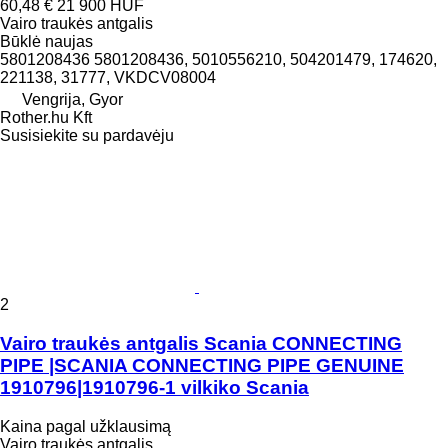
60,48 €
21 900 HUF
Vairo traukės antgalis
Būklė
naujas
5801208436 5801208436, 5010556210, 504201479, 174620,
221138, 31777, VKDCV08004
Vengrija, Gyor
Rother.hu Kft
Susisiekite su pardavėju
2
Vairo traukės antgalis Scania CONNECTING
PIPE |SCANIA CONNECTING PIPE GENUINE
1910796|1910796-1 vilkiko Scania
Kaina pagal užklausimą
Vairo traukės antgalis