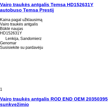
Vairo traukės antgalis Temsa HD152631Y
autobuso Temsa Prestij
Kaina pagal užklausimą
Vairo traukės antgalis
Būklė
naujas
HD152631Y
Lenkija, Sandomierz
Genomar
Susisiekite su pardavėju
1
Vairo traukės antgalis ROD END OEM 20350395
sunkvežimio