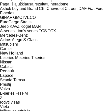
Pagal šią užklausą rezultatų neradome
Ashok Leyland
Brand
CEI
Chevrolet
Citroen
DAF
Fiat
Ford
F-series
GINAF
GMC
IVECO
EuroCargo
Stralis
Jeep
KAvZ
Kögel
MAN
A-series
Lion's series
TGS
TGX
Mercedes-Benz
Actros
Atego
S-Class
Mitsubishi
Canter
New Holland
L-series
M-series
T-series
Nissan
Cabstar
Renault
Espace
Scania
Temsa
Prestij
Volvo
B-series
FH
FM
ZIL
rodyti visas
Vieta