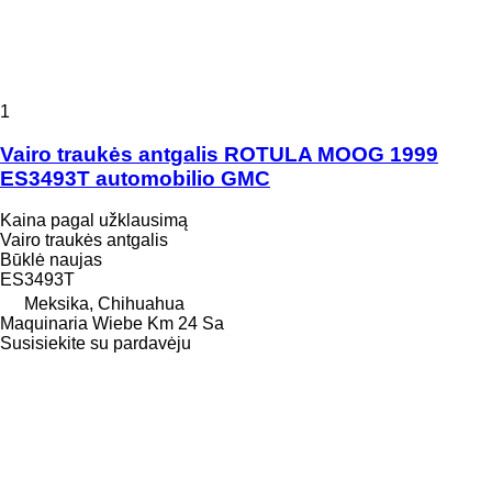
1
Vairo traukės antgalis ROTULA MOOG 1999
ES3493T automobilio GMC
Kaina pagal užklausimą
Vairo traukės antgalis
Būklė
naujas
ES3493T
Meksika, Chihuahua
Maquinaria Wiebe Km 24 Sa
Susisiekite su pardavėju