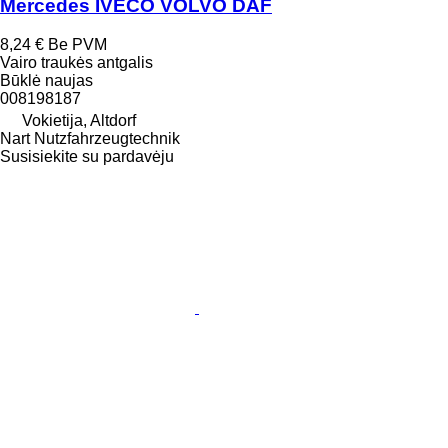
Mercedes IVECO VOLVO DAF
8,24 €
Be PVM
Vairo traukės antgalis
Būklė
naujas
008198187
Vokietija, Altdorf
Nart Nutzfahrzeugtechnik
Susisiekite su pardavėju