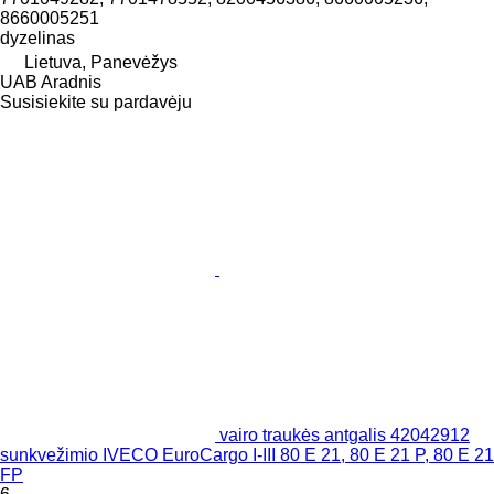
8660005251
dyzelinas
Lietuva, Panevėžys
UAB Aradnis
Susisiekite su pardavėju
vairo traukės antgalis 42042912
sunkvežimio IVECO EuroCargo I-III 80 E 21, 80 E 21 P, 80 E 21
FP