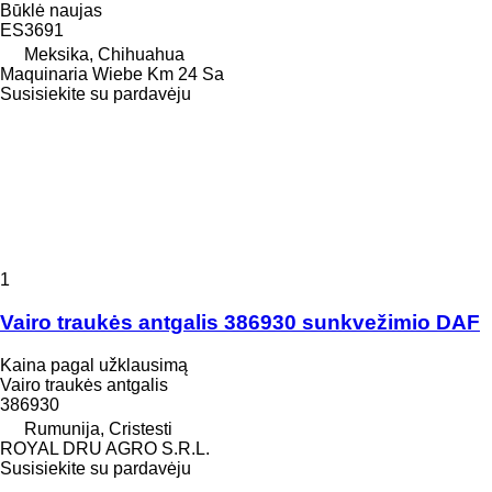
Būklė
naujas
ES3691
Meksika, Chihuahua
Maquinaria Wiebe Km 24 Sa
Susisiekite su pardavėju
1
Vairo traukės antgalis 386930 sunkvežimio DAF
Kaina pagal užklausimą
Vairo traukės antgalis
386930
Rumunija, Cristesti
ROYAL DRU AGRO S.R.L.
Susisiekite su pardavėju