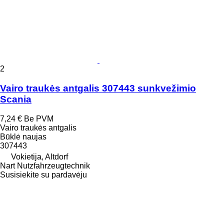
2
Vairo traukės antgalis 307443 sunkvežimio
Scania
7,24 €
Be PVM
Vairo traukės antgalis
Būklė
naujas
307443
Vokietija, Altdorf
Nart Nutzfahrzeugtechnik
Susisiekite su pardavėju