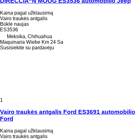
DIRECCIÃ“N MOOG ES3536 automobilio Jeep
Kaina pagal užklausimą
Vairo traukės antgalis
Būklė
naujas
ES3536
Meksika, Chihuahua
Maquinaria Wiebe Km 24 Sa
Susisiekite su pardavėju
1
Vairo traukės antgalis Ford ES3691 automobilio
Ford
Kaina pagal užklausimą
Vairo traukės antgalis