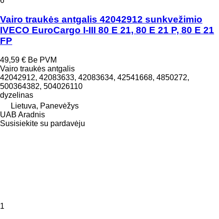
6
Vairo traukės antgalis 42042912 sunkvežimio
IVECO EuroCargo I-III 80 E 21, 80 E 21 P, 80 E 21
FP
49,59 €
Be PVM
Vairo traukės antgalis
42042912, 42083633, 42083634, 42541668, 4850272,
500364382, 504026110
dyzelinas
Lietuva, Panevėžys
UAB Aradnis
Susisiekite su pardavėju
1