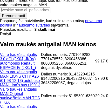
Užsiprenumeruokite naujus šios rubrikos skelbimus
vairo traukės antgaliai
MAN
Prenumeruoti
Paspaudę čia patvirtinsite, kad sutinkate su mūsų
privatumo
politika
ir
naudojimo sutarties
sąlygomis.
Paieškos rezultatai:
3 skelbimai
Rodyti
Vairo traukės antgaliai MAN kainos
Vairo traukės antgalis
Dalies numeris: 7701049282,
3.0 dCi (JK0J, JK0V)
7701478552, 8200456386,
99,17 €
automobilio Renault
8660005236, 8660005251,
ESPACE IV (JK0/1_)
degalai: dyzelinas
Vairo traukės antgalis
Dalies numeris: 81.43220-6215
MAN LIONS CITY A26
81432206215 36.43220-6037
37,90 €
(01.98-12.13) autobuso
36432206037, degalai: dujos
MAN Lion's bus (1991-)
Vairo traukės antgalis
MAN Original
Dalies numeris: 81.95301-6360
29,24 €
sunkvežimio MAN TGS
/ TGX
Vairo traukės antgalis