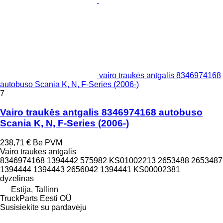
vairo traukės antgalis 8346974168
autobuso Scania K, N, F-Series (2006-)
7
Vairo traukės antgalis 8346974168 autobuso
Scania K, N, F-Series (2006-)
238,71 €
Be PVM
Vairo traukės antgalis
8346974168 1394442 575982 KS01002213 2653488 2653487
1394444 1394443 2656042 1394441 KS00002381
dyzelinas
Estija, Tallinn
TruckParts Eesti OÜ
Susisiekite su pardavėju