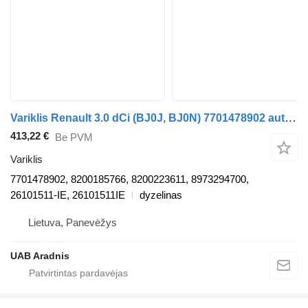
Variklis Renault 3.0 dCi (BJ0J, BJ0N) 7701478902 automobilio Renault VEL SATIS (BJ0_)
413,22 €
Be PVM
Variklis
7701478902, 8200185766, 8200223611, 8973294700,
26101511-IE, 26101511IE
dyzelinas
Lietuva, Panevėžys
UAB Aradnis