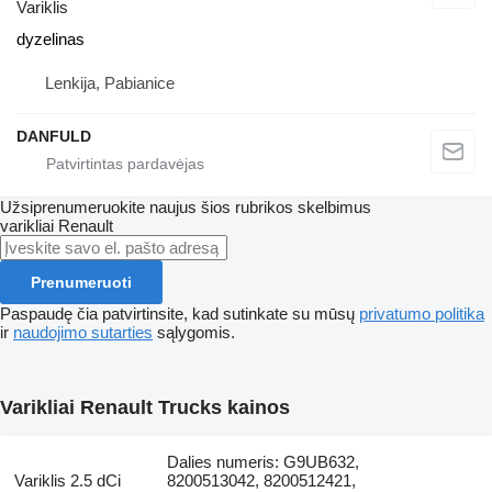
Variklis
dyzelinas
Lenkija, Pabianice
DANFULD
Užsiprenumeruokite naujus šios rubrikos skelbimus
varikliai
Renault
Prenumeruoti
Paspaudę čia patvirtinsite, kad sutinkate su mūsų
privatumo politika
ir
naudojimo sutarties
sąlygomis.
Varikliai Renault Trucks kainos
Dalies numeris: G9UB632,
Variklis 2.5 dCi
8200513042, 8200512421,