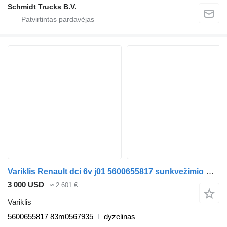
Schmidt Trucks B.V.
Variklis Renault dci 6v j01 5600655817 sunkvežimio Renault 220.250.270
3 000 USD
≈ 2 601 €
Variklis
5600655817 83m0567935
dyzelinas