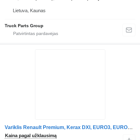
Lietuva, Kaunas
Truck Parts Group
Variklis Renault Premium, Kerax DXI, EURO3, EURO4, EURO5 engine DXI11, 410PS, 440 Renault vilkiko Renault Premium DXI
Kaina pagal užklausimą