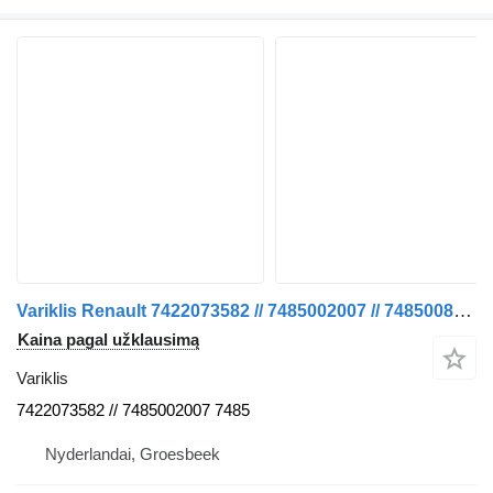
Variklis Renault 7422073582 // 7485002007 // 7485008007 // 7485013658 T 460 EURO sunkvežimio
Kaina pagal užklausimą
Variklis
7422073582 // 7485002007 7485
Nyderlandai, Groesbeek