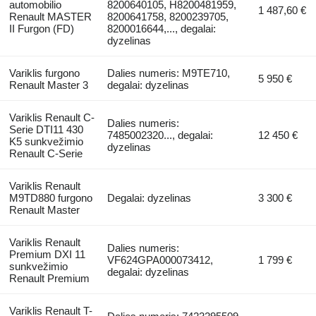
automobilio
8200640105, H8200481959,
1 487,60 €
Renault MASTER
8200641758, 8200239705,
II Furgon (FD)
8200016644,..., degalai:
dyzelinas
Variklis furgono
Dalies numeris: M9TE710,
5 950 €
Renault Master 3
degalai: dyzelinas
Variklis Renault C-
Dalies numeris:
Serie DTI11 430
7485002320..., degalai:
12 450 €
K5 sunkvežimio
dyzelinas
Renault C-Serie
Variklis Renault
M9TD880 furgono
Degalai: dyzelinas
3 300 €
Renault Master
Variklis Renault
Dalies numeris:
Premium DXI 11
VF624GPA000073412,
1 799 €
sunkvežimio
degalai: dyzelinas
Renault Premium
Variklis Renault T-