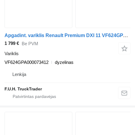
Apgadint. variklis Renault Premium DXI 11 VF624GPA000073412 sunkvežimio Renault Premium
1 799 €
Be PVM
Variklis
VF624GPA000073412
dyzelinas
Lenkija
F.U.H. TruckTrader