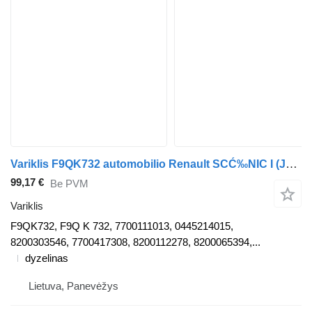
Variklis F9QK732 automobilio Renault SCĆ‰NIC I (JA0/1_)
99,17 €
Be PVM
Variklis
F9QK732, F9Q K 732, 7700111013, 0445214015,
8200303546, 7700417308, 8200112278, 8200065394,...
dyzelinas
Lietuva, Panevėžys