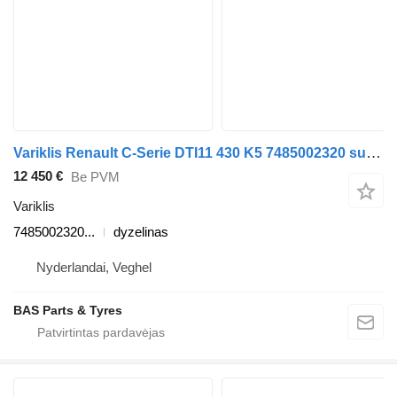
Variklis Renault C-Serie DTI11 430 K5 7485002320 sunkvežimio Renault C-Serie
12 450 €
Be PVM
Variklis
7485002320...
dyzelinas
Nyderlandai, Veghel
BAS Parts & Tyres