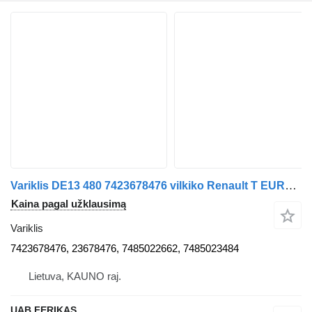
Variklis DE13 480 7423678476 vilkiko Renault T EURO 6
Kaina pagal užklausimą
Variklis
7423678476, 23678476, 7485022662, 7485023484
Lietuva, KAUNO raj.
UAB FERIKAS