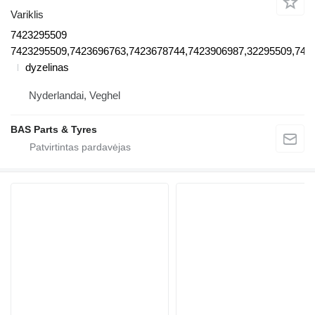
Variklis
7423295509
7423295509,7423696763,7423678744,7423906987,32295509,742
dyzelinas
Nyderlandai, Veghel
BAS Parts & Tyres