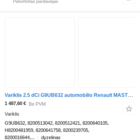
Variklis 2.5 dCi G9UB632 automobilio Renault MASTER II Furgon (FD)
1 487,60 €
Be PVM
Variklis
G9UB632, 8200513042, 8200512421, 8200640105,
H8200481959, 8200641758, 8200239705,
8200016644,...
dyzelinas